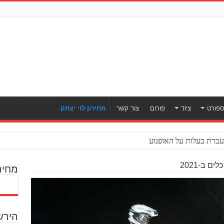
[ULWPQSF id=93187]
פורט
ציוד
פורום
צור קשר
מחירון לוי יצחק
ברת בעלות על האופנוע
מחיר
הירש