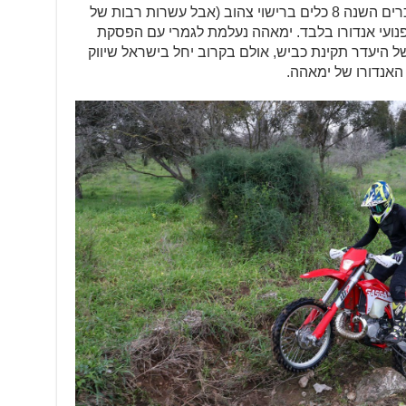
ו-TM יורדות משמעותית, כשבהונדה מוכרים השנה 8 כלים ברישוי צהוב (אבל עשרות רבות של
ברישוי אפור), וב-TM מוכרים 9 אופנועי אנדורו בלבד. ימאהה נעלמת לגמרי עם הפסקת
אנדורו של ימאהה.