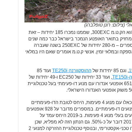
 (צילום: רונן טופלברג)
אופנוע האנדורו הנמכר ביותר בישראל הוא הק.ט.מ 300EXC, שממנו נמכרו 185 יחידות – זאת
ת כ-175 יחידות של ה-250EXC, המחזיק בתואר האופנוע הנמכר בישראל כבר כמה שנים
ברציפות. הסיבה לירידה הדרמטית במספרים – מ-280 יחידות של 250EXC בשנה שעברה
באספקה ובמלאי זמין. אנשי ק.ט.מ אומרים שאם היו במלאי
, וגם 85 יחידות של
ההוסקוורנה TE250i
ועוד 85
ה-TE150i
, ועוד 33 יחידות של EC250 ו-49 יחידות של
EC300, יוצא שב-2021 נמכרו בישראל 651 אופנועי אנדורו עם מנוע דו-פעימתי בעל טכנולוגיית
בחלוקה בין אופנועים דו-פעימתיים לבין כאלו עם מנוע 4 פעימות, היחס לטובת הדו-פעימתיים
זהה לשנה שעברה ועומד על 72.5% אופנועים דו-פעימתיים. במספרים מדובר על 928 אופנועים
בעלי מנוע דו-פעימתי, לעומת 351 אופנועים בעלי מנוע 4 פעימות. ב-2019 היחס עמד על
כ-70%, ב-2018 היחס היה כ-64%, וב-2017 דובר על כ-50%. גם הנתון הזה לא מפליא, שכן
רוכבי האנדורו הישראלים אוהבים אנדורו טכני-אקסטרימי, ובנוסף טכנולוגיית ההזרקה למנועי 2