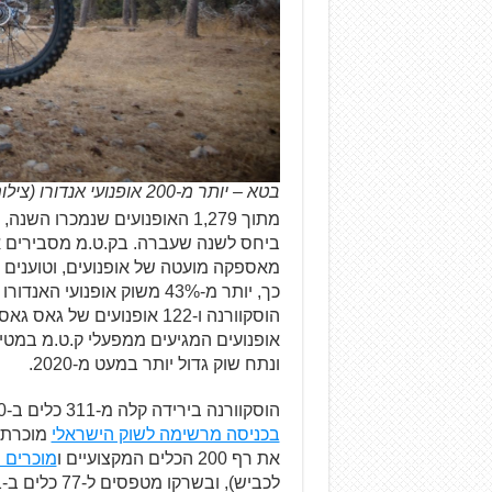
בטא – יותר מ-200 אופנועי אנדורו (צילום: אופק דנון)
מתוך 1,279 האופנועים שנמכרו השנה, 552 כלים הם
ביחס לשנה שעברה. בק.ט.מ מסבירים א
מאספקה מועטה של אופנועים, וטוענים שא
ונתח שוק גדול יותר במעט מ-2020.
הוסקוורנה בירידה קלה מ-311 כלים ב-2020 ל-289 כלים ב-2021, אך לעומת זאת
בכניסה מרשימה לשוק הישראלי
את רף 200 הכלים המקצועיים ו
מוכרים השנה 203 א