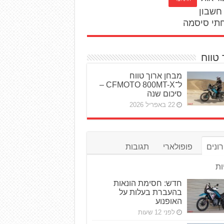
חשבון
תי סיסמה
 טווח
מבחן ארוך טווח
ל־CFMOTO 800MT-X –
סיכום שנה
22 באפריל 2026
ונים
פופולארי
תגובות
ות
חדש: חסימת הונאות
בהעברת בעלות על
האופנוע
לפני 12 שעות