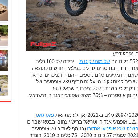
של מותג ק.ט.מ
– ירידה של 100 כלים
ת הירידה בחוסרים גדולים במלאי החדשים כתוצאה
ם היו מגיעים כלים נוספים – הם היו נמכרים. כך או
כך, יותר מ-43% משוק אופנועי האנדורו שייכים למותג ק.ט.מ. על זה נוסיף 289 אופנועים של
הוסקוורנה ו-122 אופנועים של גאס גאס, ונקבל כי בשנת 2021 נמכרו בישראל 963
אופנועים המגיעים ממפעלי ק.ט.מ במטיגהופן אוסטריה – 75% משוק אופנועי האנדורו הישראלי,
גאס גאס
מוכרת 122 אופנועי אנדורו וטריאל ברישוי צהוב. בבטא עוברים
ופנועי אנדורו
(בנוסף לעוד כ-20 אופנועים
לכביש), ובשרקו מטפסים ל-77 כלים ב-2021 לעומת 57 כים ב-2020 ו-75 כלים ב-2019. הונדה