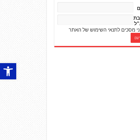
בת
"ל
י מסכים לתנאי השימוש של האתר
פתח סרגל