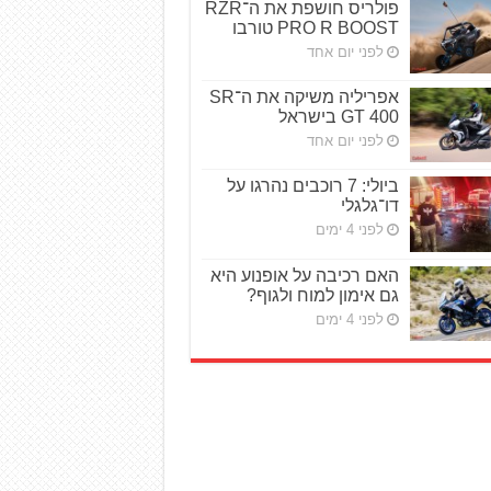
פולריס חושפת את ה־RZR
PRO R BOOST טורבו
לפני יום אחד
אפריליה משיקה את ה־SR
GT 400 בישראל
לפני יום אחד
ביולי: 7 רוכבים נהרגו על
דו־גלגלי
לפני 4 ימים
האם רכיבה על אופנוע היא
גם אימון למוח ולגוף?
לפני 4 ימים