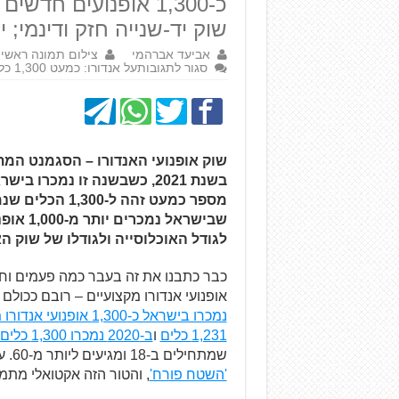
שוק יד-שנייה חזק ודינמי;
אביעד אברהמי
צילום תמונה ראשית
סגור לתגובות
על אנדורו: כמעט 1,300 כלים ב-2021
שוק אופנועי האנדורו – הסגמנט המת
שבישראל
לגודל האוכלוסייה ולגודלו של שוק ה
אופנועי אנדורו מקצועיים – רובם ככול
נמכרו בישראל כ-1,300 אופנועי אנדורו מקצועיים
1,231 כלים
ו
ב-2020 נמכרו 1,300 כלים
שמתחילים ב-18 ומגיעים ליותר מ-60. על הסיבות לגידול הדרמטי הזה כבר כתבנו בעבר
'השטח פורח'
, והטור הזה אקטואלי מתמיד 