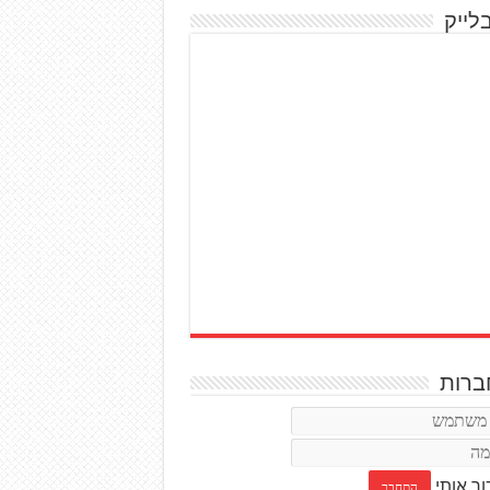
לייק
רות
ור אותי