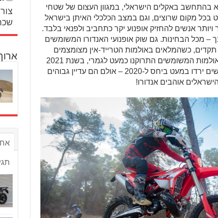
א בהתחשב באקלים הישראלי, במגוון העצום של שטחי
צור 
 בכל מקום שרוצים, וגם במצב הכלכלי האיתן בישראל
שכח
יותר אנשים להחזיק אופנוע יקר כתחביב ולפנאי בלבד.
כך – מכל הבחינות. גם שוק אופנועי האנדורו המשומשים
תקדים, כשהמלאים באולמות הטרייד-אין מצומצמים
ארוך
ביחס לעבר – אם כי אחרי 2020, שבה אולמות המשומשים התרוקנו כמעט לגמרי, בשנת 2021
מצב הדברים התאזן והביקושים למשומשים ירדו במעט ביחס ל-2020 – אולם הם עדיין גבוהים
הישראלים אוהבים אנדורו!
אחר
תגי