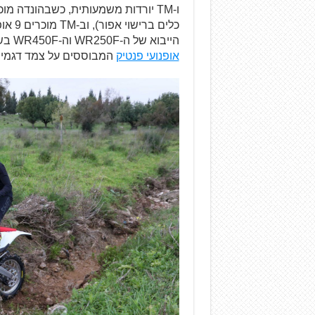
כלים 
הייבוא של ה-WR250F וה-WR450F בשל היעדר תקינת כביש, אולם בקרוב יחל בישראל שיווק
אופנועי פנטיק
המבוססים על צמד דגמי ה