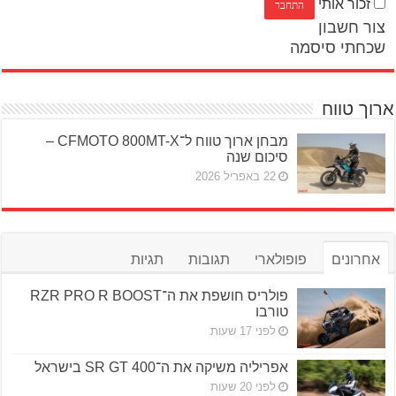
זכור אותי
צור חשבון
שכחתי סיסמה
ארוך טווח
מבחן ארוך טווח ל־CFMOTO 800MT-X –
סיכום שנה
22 באפריל 2026
אחרונים
פופולארי
תגובות
תגיות
פולריס חושפת את ה־RZR PRO R BOOST
טורבו
לפני 17 שעות
אפריליה משיקה את ה־SR GT 400 בישראל
לפני 20 שעות