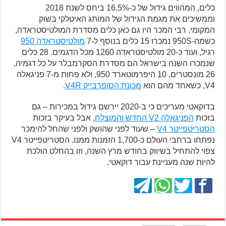
כלים, המהווים גידול של כ-16.5% ביחס לשנת 2018
וממשיכים את מגמת הגידול של המותג האיטלקי בשוק
המקומי. רבי המכר היו גם כאן כלים מסדרת המולטיסטראדה,
כשמה-950S נמכרו 15 כלים בנוסף ל-7
מולטיסטראדה 950
רגיל, ועוד כ-20 מולטיסטראדה 1260 מכל הדגמים. 28 כלים
שנמכרו השנה בישראל הם מסדרת הסקרמבלר על כל דגמיה,
26 מונסטרים, 10 היפרמוטארד 950, ולא פחות מ-7 פניגאלה
V4, כשאחד מהם הוא
מכונת הסופרבייק V4R
.
בדוקאטי מעריכים כי ב-2020 יירשם גידול במכירות – גם
בזכות
הפניגאלה V2 החדש והמוצלח
, אבל בעיקר בזכות
הסטריטפייטר V4
– שעוד לפני שהושק ולפני שהחל להימכר
נפתחו ברחבי העולם כ-1,700 הזמנות ממנו. הסטריטפייטר V4
צפוי להתחיל בשיווק בחודש מרץ השנה, וזו בהחלט הולכת
להיות שנה מעניינת עבור דוקאטי.