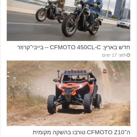
חדש בארץ: CFMOTO 450CL-C – בייבי־קרוזר
לפני 17 ימים
ה־CFMOTO Z10 טורבו בהשקה מקומית