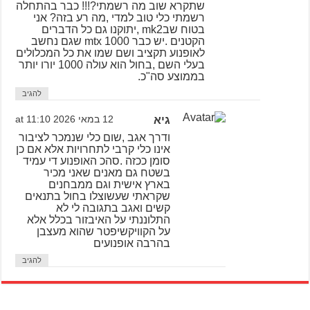
שתקרא שוב מה רשמתי?!!! כבר בהתחלה
רשמתי כלי טוב למדי ,מה רע בזה? אני
בטוח שבmk2 ,יתוקנו גם כל הדברים
הקטנים .יש כבר mtx 1000 שגם נחשב
לאופנוע תקציב ושם שמו את כל המכלולים
בעלי השם ,בחול הוא עולה 1000 יורו יותר
בממוצע סה"כ.
להגיב
גיא
12 במאי 2026 at 11:10
ודרך אגב ,שום כלי שנמכר לציבור
אינו כלי קרבי לתחרויות אלא אם כן
סומן ככזה .סהכ האופנוע די עמיד
בשטח גם מאנים שאני מכיר
בארץ אישית וגם ממבחנים
שקראתי שעשוצלו בחול בתנאים
קשים ואגב בתגובה לי לא
התלוננתי על האיבזור בכלל אלא
על הקוויקשיפטר שהוא מעצבן
בהרבה אופנועים
להגיב