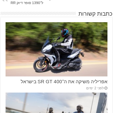
ל־1390 סופר דיוק RR
כתבות קשורות
אפריליה משיקה את ה־SR GT 400 בישראל
לפני 2 ימים