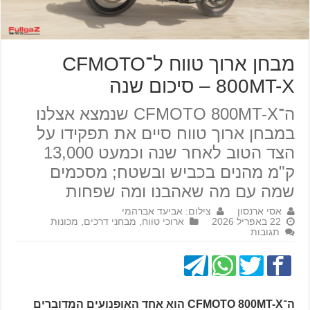
מבחן ארוך טווח ל־CFMOTO
800MT-X – סיכום שנה
ה־CFMOTO 800MT-X שנמצא אצלנו
במבחן ארוך טווח סיים את תפקידו על
הצד הטוב לאחר שנה וכמעט 13,000
ק"מ מהנים בכביש ובשטח; מסכמים
שמה עם מה שאהבנו ומה שפחות
אסי ארנסון
צילום: אביעד אברהמי
22 באפריל 2026
ארוכי טווח
,
מבחני דרכים
,
מכונות
תגובות
ה־CFMOTO 800MT-X הוא אחד האופנועים המדוברים