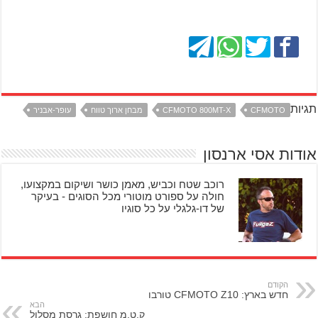
תגיות
CFMOTO
CFMOTO 800MT-X
מבחן ארוך טווח
עופר-אבניר
אודות אסי ארנסון
רוכב שטח וכביש, מאמן כושר ושיקום במקצועו,
חולה על ספורט מוטורי מכל הסוגים - בעיקר
של דו-גלגלי על כל סוגיו
הקודם
חדש בארץ: CFMOTO Z10 טורבו
הבא
ק.ט.מ חושפת: גרסת מסלול