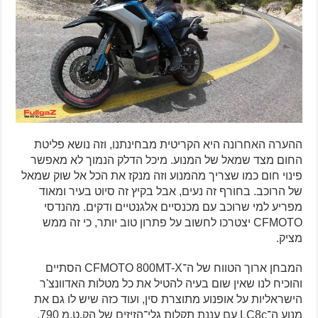
ההערה האחרונה היא הקריטית מבחינתנו, וזה נושא פליטת
החום מצד שמאל של המנוע. מיכל הדלק הנמוך לא מאפשר
פינוי חום כמו שצריך מהמנוע וזה מנקז את הכל אל שוק שמאל
של הרוכב. בחורף זה נעים, אבל בקיץ זה סיוט בעיר ומאוד
מפריע למי שרוכב עם מכנסיים אלגנטיים ודקים. מהנדסי
CFMOTO יצטרכו לחשוב על פתרון טוב יותר, כי זה ממש
מציק.
המבחן ארוך הטווח של ה־CFMOTO 800MT-X הסתיים
והוכיח לנו שאין שום בעיה להטיל את כל מטלות האדוונצ'ר
הישראליות על אופנוע מתוצרת סין, ועוד כזה שיש לו גם את
מנוע ה־LC8c עם עננת תקלות גלי־הזיזים של הק.ט.מ 790.