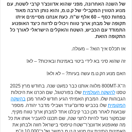
של השנה האחרונה, מפני שהוא אדוונצ'ר קרבי לשטח, עם
מנוע הטווין המקבילי של ק.ט.מ, והוא נותן הרבה מאוד
בפחות כסף – 60 אלף ש"ח. כעת אנחנו מסיימים איתו
תקופה של מבחן ארוך טווח ויכולים לדווח כיצד האופנוע
התמודד עם הכביש, השטח והאקלים הישראלי לאורך כל
התקופה הזאת.
אז תכלס איך הוא? – מעולה.
זה שהוא סיני בא לידי ביטוי באמינות ובאיכות? – לא!
האם מנוע הק.ט.מ עשה בעיות? – לא ולא!
ה־800MT-X מלווה אותנו כבר כמעט שנה. בחודש מרץ 2025
טסנו
להשקה העולמית
שלו בפורטוגל, שם הכרנו את היכולות
הגבוהות שלו. המבחן האמיתי הגיע חודש לאחר מכן
בהשקה
המקומית
שלו בכביש סדום־ערד ושבילי מדבר יהודה. מספר
שבועות לאחר מכן כבר קיבלנו אחד למבחן ארוך טווח מקיף,
שבמקור נועד להיות לחצי שנה, שם תכננו להעביר אותו את כל
מה שאופנוע אדוונצ'ר־שטח טיפוסי בישראל חווה ולבחון את
האמינות הסינית עם מנוע ק.ט.מ במשך של כ־10,000 ק"מ,