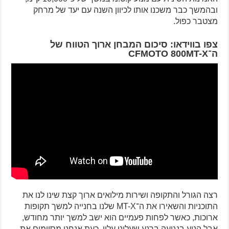
ובהמשך כבר משכנו אותו לכיוון השנה עם יעד של מרחק
מצטבר כפול.
צפו בווידאו: סיכום המבחן ארוך הטווח של
ה־CFMOTO 800MT-X
רצה הגורל והתקופה ושירות מילואים ארוך קצת שינו לנו את
התוכניות והשאירו את ה־MT-X שלנו בחנייה למשך תקופות
ארוכות, כאשר לפחות פעמיים הוא ישב למשך יותר מחודש,
אבל הניע בנגיעה ברגע שעלינו עליו. כעת אנחנו מסיימים את