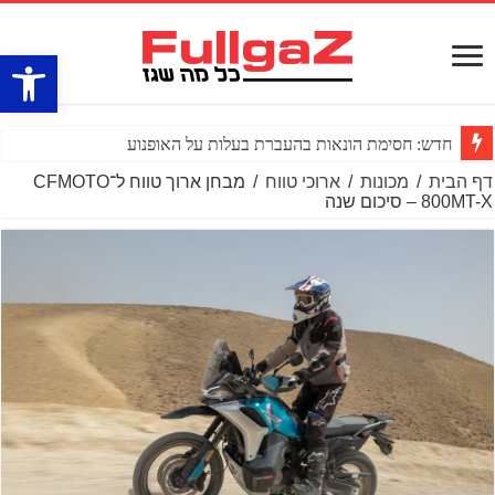
פתח סרגל
חדש: חסימת הונאות בהעברת בעלות על האופנוע
דף הבית
/
מכונות
/
ארוכי טווח
/
מבחן ארוך טווח ל־CFMOTO
800MT-X – סיכום שנה