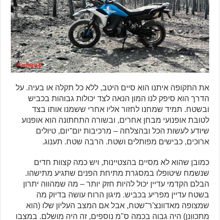
את התקופה איתנו הוא סיים היטב, ללא כל תקלה או בעיה. על
הדרך הוא סיפק לנו המון הנאה לצד יכולות גבוהות בכביש
ובשטח. תמיד שמחנו לחזור אליו אחרי ששמנו אותו בצד
לטובת אופנועי מבחן אחרים, ובשורה התחתונה הוא אופנוע
שיודע לעשות הכל ובהצלחה – מרכיבות יום־יום, טיולים
ארוכים, כבישים מפותלים ושטח. הרבה שטח. תענוג.
כמובן שהוא לא מסיים בהצטיינות, ויש כמה קצוות חדים
שנשמח שיטופלו במסגרת מתיחת הפנים שתגיע מתישהו.
הבלם הקדמי עדיין יכול להיות חזק יותר – מה שמהווה יתרון
בשטח עדיין מפריע בכביש. מיגון הרוח עושה בדיוק מה
שמצופה מאדוונצ'ר־שטח, אבל אם המצב העליון שלו (הוא
מתכוונן) היה גבוה בכמה ס"מ נוספים, זה היה מושלם. במצבו