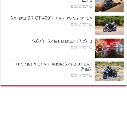
טורבו
לפני 2 ימים
אפריליה משיקה את ה־SR GT 400 בישראל
לפני 2 ימים
ביולי: 7 רוכבים נהרגו על דו־גלגלי
לפני 4 ימים
האם רכיבה על אופנוע היא גם אימון למוח
ולגוף?
לפני 5 ימים