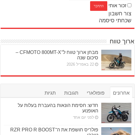
זכור אותי
צור חשבון
שכחתי סיסמה
ארוך טווח
מבחן ארוך טווח ל־CFMOTO 800MT-X –
סיכום שנה
22 באפריל 2026
אחרונים
פופולארי
תגובות
תגיות
חדש: חסימת הונאות בהעברת בעלות על
האופנוע
לפני יום אחד
פולריס חושפת את ה־RZR PRO R BOOST