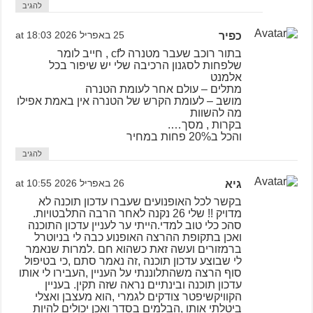
להגיב
כפיר
25 באפריל 2026 at 18:03
בתור רוכב שעבר מטנרה לcf , חייב לומר
שלפחות לסגנון הרכיבה שלי יש שיפור בכל
אלמנט
מתלים – עולם אחר לעומת הטנרה
מושב – לעומת הקרש של הטנרה אין באמת אפילו
מה להשוות
בקרות , מסך….
והכל ב20% פחות במחיר
להגיב
גיא
26 באפריל 2026 at 10:55
בקשר לכל האופנועים שעברו עדכון תוכנה לא
מדויק !! שלי 26 נקנה לאחר הרבה התלבטויות.
סהכ כלי טוב למדי.הייתי ער לעניין עדכון התוכנה
ואכן בתקופת ההרצה האופנוע כבה לי בניוטרל
ברמזורים ועשה זאת כשהוא חם .למרות שנאמר
לי שבוצע עדכון תוכנה ,זה נאמר סתם ,כי בטיפול
סוף הרצה משהתלוננתי על העניין ,העבירו לי אותו
עדכון תוכנה ובינתיים נראה שזה תקין. בעניין
הקוויקשיפטר צודקים לגמרי ,הוא מעצבן ואצלי
ביטלתי אותו ,הבלמים בסדר ואכן יכולים להיות