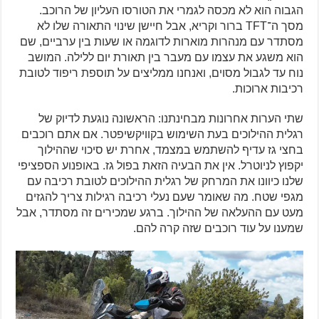
הגבוה הוא לא מכסה לגמרי את הטורסו העליון של הרוכב.
מסך ה־TFT ברור וקריא, אבל חיישן שינוי התאורה שלו לא
מסתדר עם מנהרות מוארות לדוגמה או שעות בין ערביים, שם
הוא משגע את עצמו עם מעבר בין תאורת יום ללילה. המושב
נוח עד לגבול מסוים, ואנחנו ממליצים על תוספת ריפוד לטובת
רכיבות ארוכות.
שתי הערות אחרונות מבחינתנו: הראשונה נוגעת לדיוק של
רגלית ההילוכים בעת השימוש בקוויקשיפטר. אם אתם רוכבים
בחצי גז עדיף להשתמש במצמד, אחרת יש סיכוי שההילוך
יקפוץ לניוטרל. אין את הבעיה הזאת בפול גז. באופנוע הספציפי
שלנו כיוונו את המרחק של רגלית ההילוכים לטובת רכיבה עם
מגפי שטח. מה שאומר שעם נעלי רכיבה רגילות צריך להגזים
מעט עם ההעלאה של ההילוך. ברגע שמכירים זה מסתדר, אבל
שמענו על עוד רוכבים שזה קרה להם.