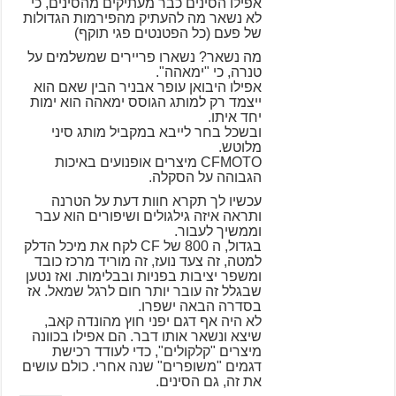
אפילו הסינים כבר מעתיקים מהסינים, כי
לא נשאר מה להעתיק מהפירמות הגדולות
של פעם (כל הפטנטים פגי תוקף)
מה נשאר? נשארו פריירים שמשלמים על
טנרה, כי "ימאהה".
אפילו היבואן עופר אבניר הבין שאם הוא
ייצמד רק למותג הגוסס ימאהה הוא ימות
יחד איתו.
ובשכל בחר לייבא במקביל מותג סיני
מלוטש.
CFMOTO מיצרים אופנועים באיכות
הגבוהה על הסקלה.
עכשיו לך תקרא חוות דעת על הטרנה
ותראה איזה גילגולים ושיפורים הוא עבר
וממשיך לעבור.
בגדול, ה 800 של CF לקח את מיכל הדלק
למטה, זה צעד נועז, זה מוריד מרכז כובד
ומשפר יציבות בפניות ובבלימות. ואז נטען
שבגלל זה עובר יותר חום לרגל שמאל. אז
בסדרה הבאה ישפרו.
לא היה אף דגם יפני חוץ מהונדה קאב,
שיצא ונשאר אותו דבר. הם אפילו בכוונה
מיצרים "קלקולים", כדי לעודד רכישת
דגמים "משופרים" שנה אחרי. כולם עושים
את זה, גם הסינים.