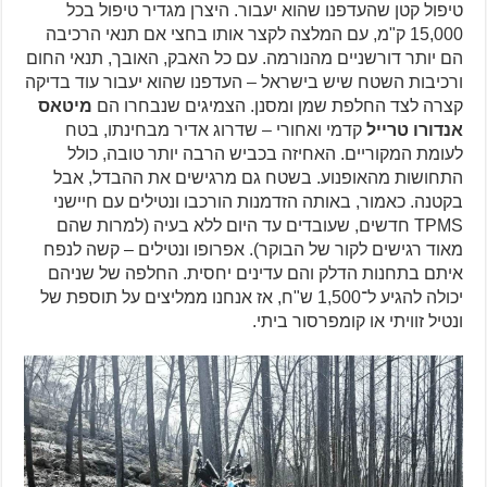
טיפול קטן שהעדפנו שהוא יעבור. היצרן מגדיר טיפול בכל
15,000 ק"מ, עם המלצה לקצר אותו בחצי אם תנאי הרכיבה
הם יותר דורשניים מהנורמה. עם כל האבק, האובך, תנאי החום
ורכיבות השטח שיש בישראל – העדפנו שהוא יעבור עוד בדיקה
קצרה לצד החלפת שמן ומסנן. הצמיגים שנבחרו הם
מיטאס
אנדורו טרייל
קדמי ואחורי – שדרוג אדיר מבחינתו, בטח
לעומת המקוריים. האחיזה בכביש הרבה יותר טובה, כולל
התחושות מהאופנוע. בשטח גם מרגישים את ההבדל, אבל
בקטנה. כאמור, באותה הזדמנות הורכבו ונטילים עם חיישני
TPMS חדשים, שעובדים עד היום ללא בעיה (למרות שהם
מאוד רגישים לקור של הבוקר). אפרופו ונטילים – קשה לנפח
איתם בתחנות הדלק והם עדינים יחסית. החלפה של שניהם
יכולה להגיע ל־1,500 ש"ח, אז אנחנו ממליצים על תוספת של
ונטיל זוויתי או קומפרסור ביתי.