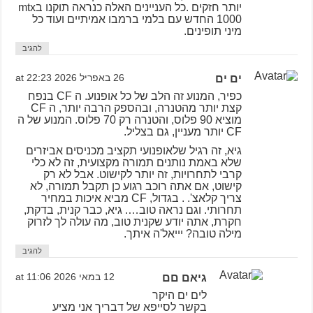
יותר חזקים .כל העניינים האלה כנראה תוקנו בmtx
1000 החדש עם בלמי ברמבו אמיתיים ועוד כל
מיני תופינים.
להגיב
ים ים
26 באפריל 2026 at 22:23
כפיר, המנוע זה הלב של כל אופנוע. ה CF בנפח
קצת יותר מהטנרה, ובהספק הרבה יותר, ה CF
מוציא 90 פלוס, והטנרה רק 70 פלוס. המנוע של ה
CF יותר מעניין, גם בצליל.
גיא, זה רגיל שלאופנועי תקציב מכניסים אביזרים
שלא באמת נותנים תמורה מקצועית, זה לא כלי
קרבי לתחרויות, זה יותר לקישוט. אבל לא רק
קישוט, אם אתה רוכב רגוע כן תקבל תמורה, לא
צריך קלאצ'. . בגדול, CF מביא איכות במחיר
תחרותי. וגם נראה טוב…. גיא, כבר קנית, בדקת,
חקרת, אתה יודע שקנית טוב, מה עולה לך לזרוק
מילה טובה? יייאל'ה איתך.
להגיב
גיאם םם
12 במאי 2026 at 11:06
לים ים היקר
בקשר לסייפא של דבריך אני מציע