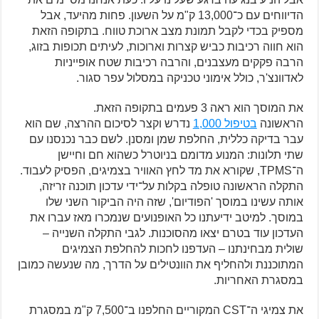
הדיווחים עם כ־13,000 ק"מ על השעון. פחות מהיעד, אבל
מספיק בכדי לקבל תמונת מצב ארוכת טווח. בתקופה הזאת
הוא חווה רכיבות כביש קצרות וארוכות, לעיתים תכופות בזוג,
הרבה פקקים מעצבנים, והרבה רכיבות שטח אופייניות
לאדוונצ'ר, כולל אימוני טכניקה במסלול עפר סגור.
את המוסך הוא ראה 3 פעמים בתקופה הזאת.
הראשונה
בטיפול 1,000
נדרש וקצר לסיכום ההרצה, שם הוא
עבר בדיקה כללית, החלפת שמן ומסנן. לשם כבר נכנסנו עם
שתי תלונות: המנוע מדומם בניוטרל כשהוא חם וחיישן
ה־TPMS, שקורא את מד לחץ האוויר בצמיגים, הפסיק לעבוד.
התקלה הראשונה טופלה בקלות על־ידי עדכון תוכנה זריזה,
אותה עשינו במוסך 'הפודיום', שזה היה הביקור השני שלו
במוסך. למיטב ידיעתנו כל האופנועים שנמכרו מאז עברו את
העדכון עוד בטרם יצאו מהסוכנות. לגבי התקלה השנייה –
שולית מבחינתנו – העדפנו לחכות להחלפת הצמיגים
המתוכננת ולהחליף את הוונטילים על הדרך, מה שנעשה כמובן
במסגרת האחריות.
את צמיגי ה־CST המקוריים החלפנו ב־7,500 ק"מ במסגרת