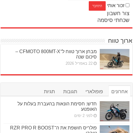
זכור אותי
צור חשבון
שכחתי סיסמה
ארוך טווח
מבחן ארוך טווח ל־CFMOTO 800MT-X –
סיכום שנה
22 באפריל 2026
אחרונים
פופולארי
תגובות
תגיות
חדש: חסימת הונאות בהעברת בעלות על
האופנוע
לפני 2 ימים
פולריס חושפת את ה־RZR PRO R BOOST