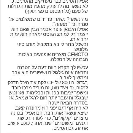
אפילו הסינים כבר מעתיקים מהסינים, כי
לא נשאר מה להעתיק מהפירמות הגדולות
של פעם (כל הפטנטים פגי תוקף)
מה נשאר? נשארו פריירים שמשלמים על
טנרה, כי "ימאהה".
אפילו היבואן עופר אבניר הבין שאם הוא
ייצמד רק למותג הגוסס ימאהה הוא ימות
יחד איתו.
ובשכל בחר לייבא במקביל מותג סיני
מלוטש.
CFMOTO מיצרים אופנועים באיכות
הגבוהה על הסקלה.
עכשיו לך תקרא חוות דעת על הטרנה
ותראה איזה גילגולים ושיפורים הוא עבר
וממשיך לעבור.
בגדול, ה 800 של CF לקח את מיכל הדלק
למטה, זה צעד נועז, זה מוריד מרכז כובד
ומשפר יציבות בפניות ובבלימות. ואז נטען
שבגלל זה עובר יותר חום לרגל שמאל. אז
בסדרה הבאה ישפרו.
לא היה אף דגם יפני חוץ מהונדה קאב,
שיצא ונשאר אותו דבר. הם אפילו בכוונה
מיצרים "קלקולים", כדי לעודד רכישת
דגמים "משופרים" שנה אחרי. כולם עושים
את זה, גם הסינים.