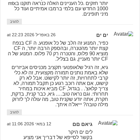
יותר חזקים .כל העניינים האלה כנראה תוקנו בmtx
1000 החדש עם בלמי ברמבו אמיתיים ועוד כל
מיני תופינים.
להגיב
ים ים
26 באפריל 2026 at 22:23
כפיר, המנוע זה הלב של כל אופנוע. ה CF בנפח
קצת יותר מהטנרה, ובהספק הרבה יותר, ה CF
מוציא 90 פלוס, והטנרה רק 70 פלוס. המנוע של ה
CF יותר מעניין, גם בצליל.
גיא, זה רגיל שלאופנועי תקציב מכניסים אביזרים
שלא באמת נותנים תמורה מקצועית, זה לא כלי
קרבי לתחרויות, זה יותר לקישוט. אבל לא רק
קישוט, אם אתה רוכב רגוע כן תקבל תמורה, לא
צריך קלאצ'. . בגדול, CF מביא איכות במחיר
תחרותי. וגם נראה טוב…. גיא, כבר קנית, בדקת,
חקרת, אתה יודע שקנית טוב, מה עולה לך לזרוק
מילה טובה? יייאל'ה איתך.
להגיב
גיאם םם
12 במאי 2026 at 11:06
לים ים היקר
בקשר לסייפא של דבריך אני מציע