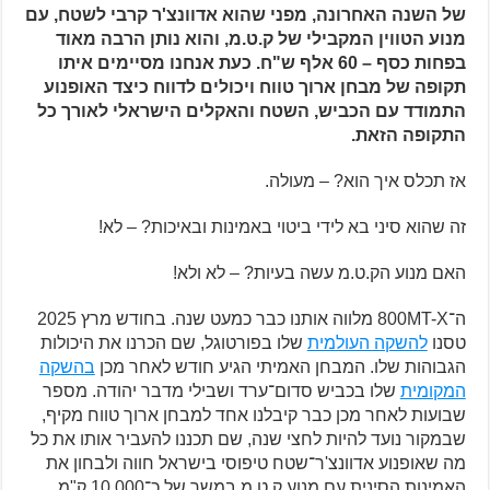
של השנה האחרונה, מפני שהוא אדוונצ'ר קרבי לשטח, עם
מנוע הטווין המקבילי של ק.ט.מ, והוא נותן הרבה מאוד
בפחות כסף – 60 אלף ש"ח. כעת אנחנו מסיימים איתו
תקופה של מבחן ארוך טווח ויכולים לדווח כיצד האופנוע
התמודד עם הכביש, השטח והאקלים הישראלי לאורך כל
התקופה הזאת.
אז תכלס איך הוא? – מעולה.
זה שהוא סיני בא לידי ביטוי באמינות ובאיכות? – לא!
האם מנוע הק.ט.מ עשה בעיות? – לא ולא!
ה־800MT-X מלווה אותנו כבר כמעט שנה. בחודש מרץ 2025
טסנו
להשקה העולמית
שלו בפורטוגל, שם הכרנו את היכולות
הגבוהות שלו. המבחן האמיתי הגיע חודש לאחר מכן
בהשקה
המקומית
שלו בכביש סדום־ערד ושבילי מדבר יהודה. מספר
שבועות לאחר מכן כבר קיבלנו אחד למבחן ארוך טווח מקיף,
שבמקור נועד להיות לחצי שנה, שם תכננו להעביר אותו את כל
מה שאופנוע אדוונצ'ר־שטח טיפוסי בישראל חווה ולבחון את
האמינות הסינית עם מנוע ק.ט.מ במשך של כ־10,000 ק"מ,