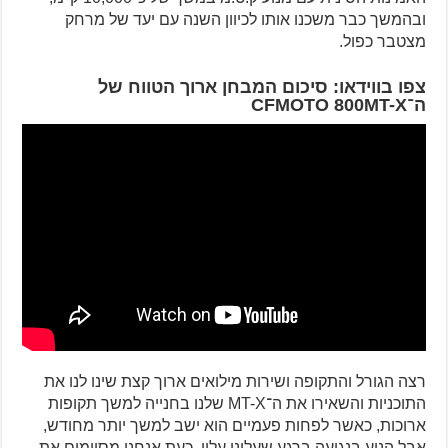
ובהמשך כבר משכנו אותו לכיוון השנה עם יעד של מרחק
מצטבר כפול.
צפו בווידאו: סיכום המבחן ארוך הטווח של
ה־CFMOTO 800MT-X
רצה הגורל והתקופה ושירות מילואים ארוך קצת שינו לנו את
התוכניות והשאירו את ה־MT-X שלנו בחנייה למשך תקופות
ארוכות, כאשר לפחות פעמיים הוא ישב למשך יותר מחודש,
אבל הניע בנגיעה ברגע שעלינו עליו. כעת אנחנו מסיימים את