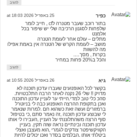
להגיב
כפיר
25 באפריל 2026 at 18:03
בתור רוכב שעבר מטנרה לcf , חייב לומר
שלפחות לסגנון הרכיבה שלי יש שיפור בכל
אלמנט
מתלים – עולם אחר לעומת הטנרה
מושב – לעומת הקרש של הטנרה אין באמת אפילו
מה להשוות
בקרות , מסך….
והכל ב20% פחות במחיר
להגיב
גיא
26 באפריל 2026 at 10:55
בקשר לכל האופנועים שעברו עדכון תוכנה לא
מדויק !! שלי 26 נקנה לאחר הרבה התלבטויות.
סהכ כלי טוב למדי.הייתי ער לעניין עדכון התוכנה
ואכן בתקופת ההרצה האופנוע כבה לי בניוטרל
ברמזורים ועשה זאת כשהוא חם .למרות שנאמר
לי שבוצע עדכון תוכנה ,זה נאמר סתם ,כי בטיפול
סוף הרצה משהתלוננתי על העניין ,העבירו לי אותו
עדכון תוכנה ובינתיים נראה שזה תקין. בעניין
הקוויקשיפטר צודקים לגמרי ,הוא מעצבן ואצלי
ביטלתי אותו ,הבלמים בסדר ואכן יכולים להיות