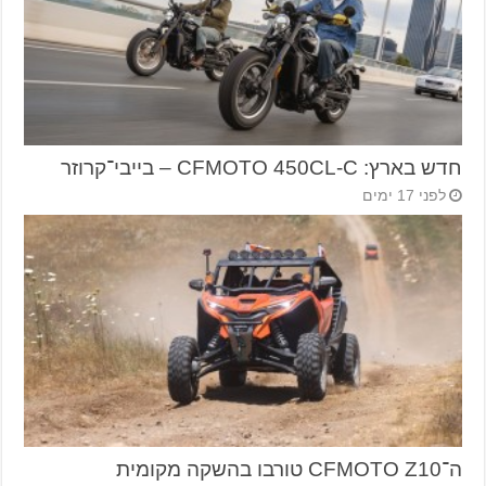
חדש בארץ: CFMOTO 450CL-C – בייבי־קרוזר
לפני 17 ימים
ה־CFMOTO Z10 טורבו בהשקה מקומית