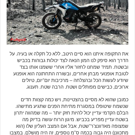
את התקופה איתנו הוא סיים היטב, ללא כל תקלה או בעיה. על
הדרך הוא סיפק לנו המון הנאה לצד יכולות גבוהות בכביש
ובשטח. תמיד שמחנו לחזור אליו אחרי ששמנו אותו בצד
לטובת אופנועי מבחן אחרים, ובשורה התחתונה הוא אופנוע
שיודע לעשות הכל ובהצלחה – מרכיבות יום־יום, טיולים
ארוכים, כבישים מפותלים ושטח. הרבה שטח. תענוג.
כמובן שהוא לא מסיים בהצטיינות, ויש כמה קצוות חדים
שנשמח שיטופלו במסגרת מתיחת הפנים שתגיע מתישהו.
הבלם הקדמי עדיין יכול להיות חזק יותר – מה שמהווה יתרון
בשטח עדיין מפריע בכביש. מיגון הרוח עושה בדיוק מה
שמצופה מאדוונצ'ר־שטח, אבל אם המצב העליון שלו (הוא
מתכוונן) היה גבוה בכמה ס"מ נוספים, זה היה מושלם. במצבו