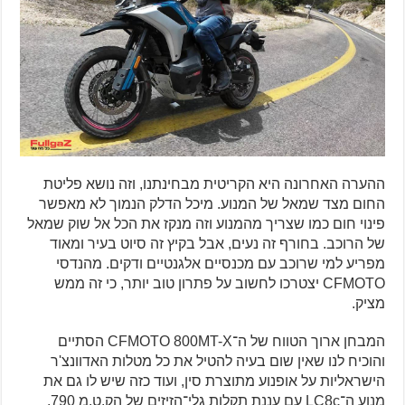
ההערה האחרונה היא הקריטית מבחינתנו, וזה נושא פליטת
החום מצד שמאל של המנוע. מיכל הדלק הנמוך לא מאפשר
פינוי חום כמו שצריך מהמנוע וזה מנקז את הכל אל שוק שמאל
של הרוכב. בחורף זה נעים, אבל בקיץ זה סיוט בעיר ומאוד
מפריע למי שרוכב עם מכנסיים אלגנטיים ודקים. מהנדסי
CFMOTO יצטרכו לחשוב על פתרון טוב יותר, כי זה ממש
מציק.
המבחן ארוך הטווח של ה־CFMOTO 800MT-X הסתיים
והוכיח לנו שאין שום בעיה להטיל את כל מטלות האדוונצ'ר
הישראליות על אופנוע מתוצרת סין, ועוד כזה שיש לו גם את
מנוע ה־LC8c עם עננת תקלות גלי־הזיזים של הק.ט.מ 790.