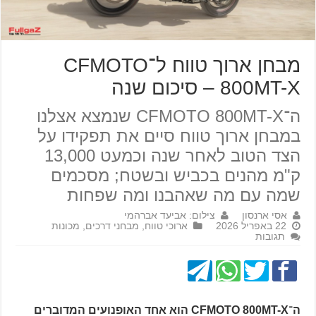
מבחן ארוך טווח ל־CFMOTO
800MT-X – סיכום שנה
ה־CFMOTO 800MT-X שנמצא אצלנו
במבחן ארוך טווח סיים את תפקידו על
הצד הטוב לאחר שנה וכמעט 13,000
ק"מ מהנים בכביש ובשטח; מסכמים
שמה עם מה שאהבנו ומה שפחות
אסי ארנסון
צילום: אביעד אברהמי
22 באפריל 2026
ארוכי טווח
,
מבחני דרכים
,
מכונות
תגובות
ה־CFMOTO 800MT-X הוא אחד האופנועים המדוברים