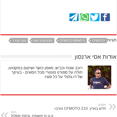
תגיות
CFMOTO
CFMOTO 800MT-X
מבחן ארוך טווח
עופר-אבניר
אודות אסי ארנסון
רוכב שטח וכביש, מאמן כושר ושיקום במקצועו,
חולה על ספורט מוטורי מכל הסוגים - בעיקר
של דו-גלגלי על כל סוגיו
הקודם
חדש בארץ: CFMOTO Z10 טורבו
הבא
ק.ט.מ חושפת: גרסת מסלול