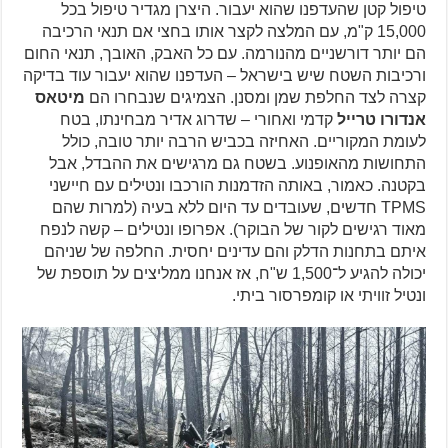
טיפול קטן שהעדפנו שהוא יעבור. היצרן מגדיר טיפול בכל
15,000 ק"מ, עם המלצה לקצר אותו בחצי אם תנאי הרכיבה
הם יותר דורשניים מהנורמה. עם כל האבק, האובך, תנאי החום
ורכיבות השטח שיש בישראל – העדפנו שהוא יעבור עוד בדיקה
קצרה לצד החלפת שמן ומסנן. הצמיגים שנבחרו הם
מיטאס
אנדורו טרייל
קדמי ואחורי – שדרוג אדיר מבחינתו, בטח
לעומת המקוריים. האחיזה בכביש הרבה יותר טובה, כולל
התחושות מהאופנוע. בשטח גם מרגישים את ההבדל, אבל
בקטנה. כאמור, באותה הזדמנות הורכבו ונטילים עם חיישני
TPMS חדשים, שעובדים עד היום ללא בעיה (למרות שהם
מאוד רגישים לקור של הבוקר). אפרופו ונטילים – קשה לנפח
איתם בתחנות הדלק והם עדינים יחסית. החלפה של שניהם
יכולה להגיע ל־1,500 ש"ח, אז אנחנו ממליצים על תוספת של
ונטיל זוויתי או קומפרסור ביתי.