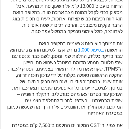
הדיווחים עם כ־13,000 ק"מ על השעון. פחות מהיעד, אבל
מספיק בכדי לקבל תמונת מצב ארוכת טווח. בתקופה הזאת
הוא חווה רכיבות כביש קצרות וארוכות, לעיתים תכופות בזוג,
הרבה פקקים מעצבנים, והרבה רכיבות שטח אופייניות
לאדוונצ'ר, כולל אימוני טכניקה במסלול עפר סגור.
את המוסך הוא ראה 3 פעמים בתקופה הזאת.
הראשונה
בטיפול 1,000
נדרש וקצר לסיכום ההרצה, שם הוא
עבר בדיקה כללית, החלפת שמן ומסנן. לשם כבר נכנסנו עם
שתי תלונות: המנוע מדומם בניוטרל כשהוא חם וחיישן
ה־TPMS, שקורא את מד לחץ האוויר בצמיגים, הפסיק לעבוד.
התקלה הראשונה טופלה בקלות על־ידי עדכון תוכנה זריזה,
אותה עשינו במוסך 'הפודיום', שזה היה הביקור השני שלו
במוסך. למיטב ידיעתנו כל האופנועים שנמכרו מאז עברו את
העדכון עוד בטרם יצאו מהסוכנות. לגבי התקלה השנייה –
שולית מבחינתנו – העדפנו לחכות להחלפת הצמיגים
המתוכננת ולהחליף את הוונטילים על הדרך, מה שנעשה כמובן
במסגרת האחריות.
את צמיגי ה־CST המקוריים החלפנו ב־7,500 ק"מ במסגרת