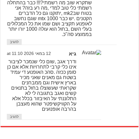
שתקרא שוב מה רשמתי?!!! כבר בהתחלה
רשמתי כלי טוב למדי ,מה רע בזה? אני
בטוח שבmk2 ,יתוקנו גם כל הדברים
הקטנים .יש כבר mtx 1000 שגם נחשב
לאופנוע תקציב ושם שמו את כל המכלולים
בעלי השם ,בחול הוא עולה 1000 יורו יותר
בממוצע סה"כ.
להגיב
גיא
12 במאי 2026 at 11:10
ודרך אגב ,שום כלי שנמכר לציבור
אינו כלי קרבי לתחרויות אלא אם כן
סומן ככזה .סהכ האופנוע די עמיד
בשטח גם מאנים שאני מכיר
בארץ אישית וגם ממבחנים
שקראתי שעשוצלו בחול בתנאים
קשים ואגב בתגובה לי לא
התלוננתי על האיבזור בכלל אלא
על הקוויקשיפטר שהוא מעצבן
בהרבה אופנועים
להגיב