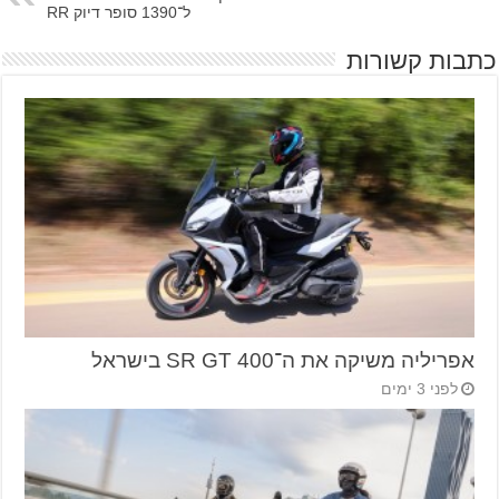
ל־1390 סופר דיוק RR
כתבות קשורות
אפריליה משיקה את ה־SR GT 400 בישראל
לפני 3 ימים