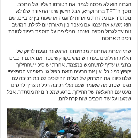
הגבוה הוא לא מכסה לגמרי את הטורסו העליון של הרוכב.
מסך ה־TFT ברור וקריא, אבל חיישן שינוי התאורה שלו לא
מסתדר עם מנהרות מוארות לדוגמה או שעות בין ערביים, שם
הוא משגע את עצמו עם מעבר בין תאורת יום ללילה. המושב
נוח עד לגבול מסוים, ואנחנו ממליצים על תוספת ריפוד לטובת
רכיבות ארוכות.
שתי הערות אחרונות מבחינתנו: הראשונה נוגעת לדיוק של
רגלית ההילוכים בעת השימוש בקוויקשיפטר. אם אתם רוכבים
בחצי גז עדיף להשתמש במצמד, אחרת יש סיכוי שההילוך
יקפוץ לניוטרל. אין את הבעיה הזאת בפול גז. באופנוע הספציפי
שלנו כיוונו את המרחק של רגלית ההילוכים לטובת רכיבה עם
מגפי שטח. מה שאומר שעם נעלי רכיבה רגילות צריך להגזים
מעט עם ההעלאה של ההילוך. ברגע שמכירים זה מסתדר, אבל
שמענו על עוד רוכבים שזה קרה להם.