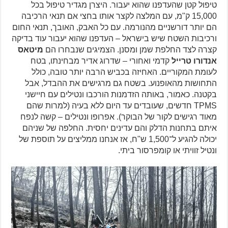
טיפול קטן שהעדפנו שהוא יעבור. היצרן מגדיר טיפול בכל
15,000 ק"מ, עם המלצה לקצר אותו בחצי אם תנאי הרכיבה
הם יותר דורשניים מהנורמה. עם כל האבק, האובך, תנאי החום
ורכיבות השטח שיש בישראל – העדפנו שהוא יעבור עוד בדיקה
קצרה לצד החלפת שמן ומסנן. הצמיגים שנבחרו הם
מיטאס
אנדורו טרייל
קדמי ואחורי – שדרוג אדיר מבחינתו, בטח
לעומת המקוריים. האחיזה בכביש הרבה יותר טובה, כולל
התחושות מהאופנוע. בשטח גם מרגישים את ההבדל, אבל
בקטנה. כאמור, באותה הזדמנות הורכבו ונטילים עם חיישני
TPMS חדשים, שעובדים עד היום ללא בעיה (למרות שהם
מאוד רגישים לקור של הבוקר). אפרופו ונטילים – קשה לנפח
איתם בתחנות הדלק והם עדינים יחסית. החלפה של שניהם
יכולה להגיע ל־1,500 ש"ח, אז אנחנו ממליצים על תוספת של
ונטיל זוויתי או קומפרסור ביתי.