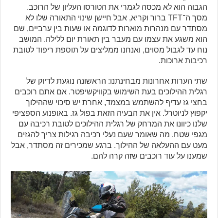
הגבוה הוא לא מכסה לגמרי את הטורסו העליון של הרוכב.
מסך ה־TFT ברור וקריא, אבל חיישן שינוי התאורה שלו לא
מסתדר עם מנהרות מוארות לדוגמה או שעות בין ערביים, שם
הוא משגע את עצמו עם מעבר בין תאורת יום ללילה. המושב
נוח עד לגבול מסוים, ואנחנו ממליצים על תוספת ריפוד לטובת
רכיבות ארוכות.
שתי הערות אחרונות מבחינתנו: הראשונה נוגעת לדיוק של
רגלית ההילוכים בעת השימוש בקוויקשיפטר. אם אתם רוכבים
בחצי גז עדיף להשתמש במצמד, אחרת יש סיכוי שההילוך
יקפוץ לניוטרל. אין את הבעיה הזאת בפול גז. באופנוע הספציפי
שלנו כיוונו את המרחק של רגלית ההילוכים לטובת רכיבה עם
מגפי שטח. מה שאומר שעם נעלי רכיבה רגילות צריך להגזים
מעט עם ההעלאה של ההילוך. ברגע שמכירים זה מסתדר, אבל
שמענו על עוד רוכבים שזה קרה להם.