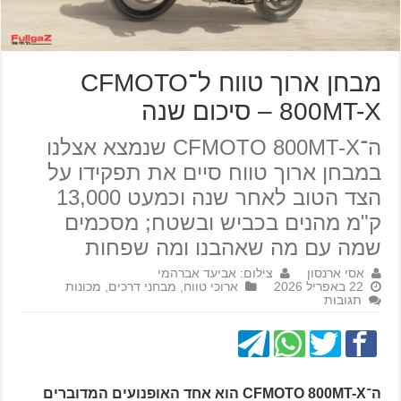
מבחן ארוך טווח ל־CFMOTO
800MT-X – סיכום שנה
ה־CFMOTO 800MT-X שנמצא אצלנו
במבחן ארוך טווח סיים את תפקידו על
הצד הטוב לאחר שנה וכמעט 13,000
ק"מ מהנים בכביש ובשטח; מסכמים
שמה עם מה שאהבנו ומה שפחות
אסי ארנסון
צילום: אביעד אברהמי
22 באפריל 2026
ארוכי טווח
,
מבחני דרכים
,
מכונות
תגובות
ה־CFMOTO 800MT-X הוא אחד האופנועים המדוברים