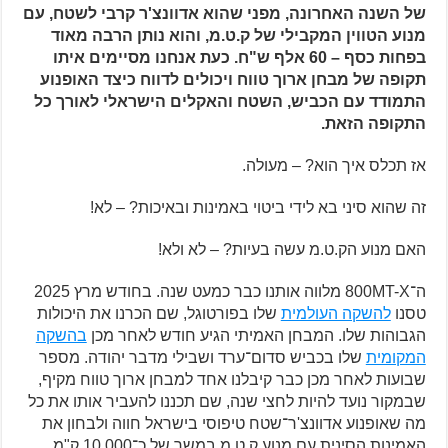
של השנה האחרונה, מפני שהוא אדוונצ'ר קרבי לשטח, עם
מנוע הטווין המקבילי של ק.ט.מ, והוא נותן הרבה מאוד
בפחות כסף – 60 אלף ש"ח. כעת אנחנו מסיימים איתו
תקופה של מבחן ארוך טווח ויכולים לדווח כיצד האופנוע
התמודד עם הכביש, השטח והאקלים הישראלי לאורך כל
התקופה הזאת.
אז תכלס איך הוא? – מעולה.
זה שהוא סיני בא לידי ביטוי באמינות ובאיכות? – לא!
האם מנוע הק.ט.מ עשה בעיות? – לא ולא!
ה־800MT-X מלווה אותנו כבר כמעט שנה. בחודש מרץ 2025
טסנו
להשקה העולמית
שלו בפורטוגל, שם הכרנו את היכולות
הגבוהות שלו. המבחן האמיתי הגיע חודש לאחר מכן
בהשקה
המקומית
שלו בכביש סדום־ערד ושבילי מדבר יהודה. מספר
שבועות לאחר מכן כבר קיבלנו אחד למבחן ארוך טווח מקיף,
שבמקור נועד להיות לחצי שנה, שם תכננו להעביר אותו את כל
מה שאופנוע אדוונצ'ר־שטח טיפוסי בישראל חווה ולבחון את
האמינות הסינית עם מנוע ק.ט.מ במשך של כ־10,000 ק"מ,