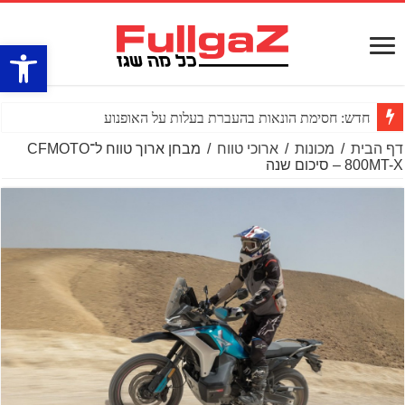
פתח סרגל
חדש: חסימת הונאות בהעברת בעלות על האופנוע
דף הבית
/
מכונות
/
ארוכי טווח
/
מבחן ארוך טווח ל־CFMOTO
800MT-X – סיכום שנה