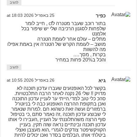
להגיב
כפיר
25 באפריל 2026 at 18:03
בתור רוכב שעבר מטנרה לcf , חייב לומר
שלפחות לסגנון הרכיבה שלי יש שיפור בכל
אלמנט
מתלים – עולם אחר לעומת הטנרה
מושב – לעומת הקרש של הטנרה אין באמת אפילו
מה להשוות
בקרות , מסך….
והכל ב20% פחות במחיר
להגיב
גיא
26 באפריל 2026 at 10:55
בקשר לכל האופנועים שעברו עדכון תוכנה לא
מדויק !! שלי 26 נקנה לאחר הרבה התלבטויות.
סהכ כלי טוב למדי.הייתי ער לעניין עדכון התוכנה
ואכן בתקופת ההרצה האופנוע כבה לי בניוטרל
ברמזורים ועשה זאת כשהוא חם .למרות שנאמר
לי שבוצע עדכון תוכנה ,זה נאמר סתם ,כי בטיפול
סוף הרצה משהתלוננתי על העניין ,העבירו לי אותו
עדכון תוכנה ובינתיים נראה שזה תקין. בעניין
הקוויקשיפטר צודקים לגמרי ,הוא מעצבן ואצלי
ביטלתי אותו ,הבלמים בסדר ואכן יכולים להיות