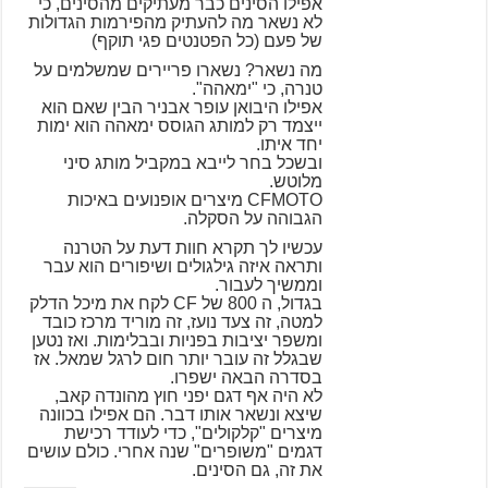
אפילו הסינים כבר מעתיקים מהסינים, כי
לא נשאר מה להעתיק מהפירמות הגדולות
של פעם (כל הפטנטים פגי תוקף)
מה נשאר? נשארו פריירים שמשלמים על
טנרה, כי "ימאהה".
אפילו היבואן עופר אבניר הבין שאם הוא
ייצמד רק למותג הגוסס ימאהה הוא ימות
יחד איתו.
ובשכל בחר לייבא במקביל מותג סיני
מלוטש.
CFMOTO מיצרים אופנועים באיכות
הגבוהה על הסקלה.
עכשיו לך תקרא חוות דעת על הטרנה
ותראה איזה גילגולים ושיפורים הוא עבר
וממשיך לעבור.
בגדול, ה 800 של CF לקח את מיכל הדלק
למטה, זה צעד נועז, זה מוריד מרכז כובד
ומשפר יציבות בפניות ובבלימות. ואז נטען
שבגלל זה עובר יותר חום לרגל שמאל. אז
בסדרה הבאה ישפרו.
לא היה אף דגם יפני חוץ מהונדה קאב,
שיצא ונשאר אותו דבר. הם אפילו בכוונה
מיצרים "קלקולים", כדי לעודד רכישת
דגמים "משופרים" שנה אחרי. כולם עושים
את זה, גם הסינים.