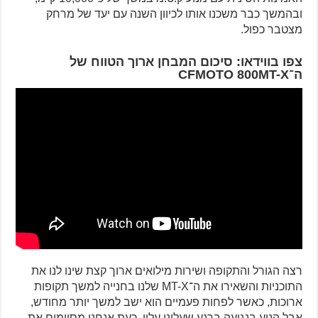
ובהמשך כבר משכנו אותו לכיוון השנה עם יעד של מרחק
מצטבר כפול.
צפו בווידאו: סיכום המבחן ארוך הטווח של
ה־CFMOTO 800MT-X
רצה הגורל והתקופה ושירות מילואים ארוך קצת שינו לנו את
התוכניות והשאירו את ה־MT-X שלנו בחנייה למשך תקופות
ארוכות, כאשר לפחות פעמיים הוא ישב למשך יותר מחודש,
אבל הניע בנגיעה ברגע שעלינו עליו. כעת אנחנו מסיימים את