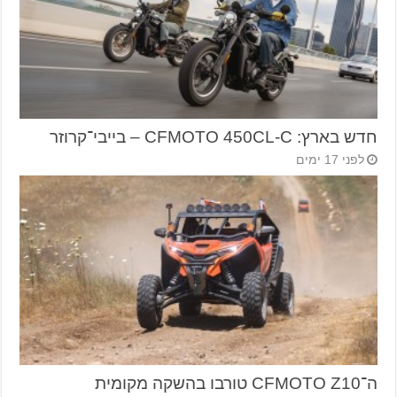
חדש בארץ: CFMOTO 450CL-C – בייבי־קרוזר
לפני 17 ימים
ה־CFMOTO Z10 טורבו בהשקה מקומית