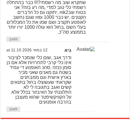
שתקרא שוב מה רשמתי?!!! כבר בהתחלה
רשמתי כלי טוב למדי ,מה רע בזה? אני
בטוח שבmk2 ,יתוקנו גם כל הדברים
הקטנים .יש כבר mtx 1000 שגם נחשב
לאופנוע תקציב ושם שמו את כל המכלולים
בעלי השם ,בחול הוא עולה 1000 יורו יותר
בממוצע סה"כ.
להגיב
גיא
12 במאי 2026 at 11:10
ודרך אגב ,שום כלי שנמכר לציבור
אינו כלי קרבי לתחרויות אלא אם כן
סומן ככזה .סהכ האופנוע די עמיד
בשטח גם מאנים שאני מכיר
בארץ אישית וגם ממבחנים
שקראתי שעשוצלו בחול בתנאים
קשים ואגב בתגובה לי לא
התלוננתי על האיבזור בכלל אלא
על הקוויקשיפטר שהוא מעצבן
בהרבה אופנועים
להגיב