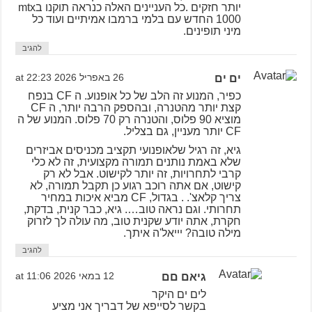
יותר חזקים .כל העניינים האלה כנראה תוקנו בmtx
1000 החדש עם בלמי ברמבו אמיתיים ועוד כל
מיני תופינים.
להגיב
ים ים
26 באפריל 2026 at 22:23
כפיר, המנוע זה הלב של כל אופנוע. ה CF בנפח
קצת יותר מהטנרה, ובהספק הרבה יותר, ה CF
מוציא 90 פלוס, והטנרה רק 70 פלוס. המנוע של ה
CF יותר מעניין, גם בצליל.
גיא, זה רגיל שלאופנועי תקציב מכניסים אביזרים
שלא באמת נותנים תמורה מקצועית, זה לא כלי
קרבי לתחרויות, זה יותר לקישוט. אבל לא רק
קישוט, אם אתה רוכב רגוע כן תקבל תמורה, לא
צריך קלאצ'. . בגדול, CF מביא איכות במחיר
תחרותי. וגם נראה טוב…. גיא, כבר קנית, בדקת,
חקרת, אתה יודע שקנית טוב, מה עולה לך לזרוק
מילה טובה? יייאל'ה איתך.
להגיב
גיאם םם
12 במאי 2026 at 11:06
לים ים היקר
בקשר לסייפא של דבריך אני מציע