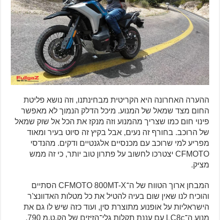
ההערה האחרונה היא הקריטית מבחינתנו, וזה נושא פליטת
החום מצד שמאל של המנוע. מיכל הדלק הנמוך לא מאפשר
פינוי חום כמו שצריך מהמנוע וזה מנקז את הכל אל שוק שמאל
של הרוכב. בחורף זה נעים, אבל בקיץ זה סיוט בעיר ומאוד
מפריע למי שרוכב עם מכנסיים אלגנטיים ודקים. מהנדסי
CFMOTO יצטרכו לחשוב על פתרון טוב יותר, כי זה ממש
מציק.
המבחן ארוך הטווח של ה־CFMOTO 800MT-X הסתיים
והוכיח לנו שאין שום בעיה להטיל את כל מטלות האדוונצ'ר
הישראליות על אופנוע מתוצרת סין, ועוד כזה שיש לו גם את
מנוע ה־LC8c עם עננת תקלות גלי־הזיזים של הק.ט.מ 790.