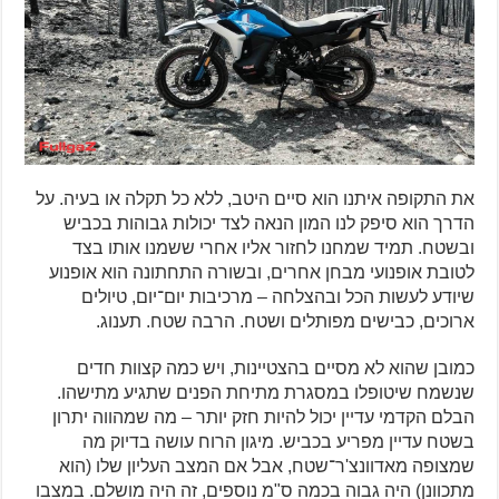
את התקופה איתנו הוא סיים היטב, ללא כל תקלה או בעיה. על
הדרך הוא סיפק לנו המון הנאה לצד יכולות גבוהות בכביש
ובשטח. תמיד שמחנו לחזור אליו אחרי ששמנו אותו בצד
לטובת אופנועי מבחן אחרים, ובשורה התחתונה הוא אופנוע
שיודע לעשות הכל ובהצלחה – מרכיבות יום־יום, טיולים
ארוכים, כבישים מפותלים ושטח. הרבה שטח. תענוג.
כמובן שהוא לא מסיים בהצטיינות, ויש כמה קצוות חדים
שנשמח שיטופלו במסגרת מתיחת הפנים שתגיע מתישהו.
הבלם הקדמי עדיין יכול להיות חזק יותר – מה שמהווה יתרון
בשטח עדיין מפריע בכביש. מיגון הרוח עושה בדיוק מה
שמצופה מאדוונצ'ר־שטח, אבל אם המצב העליון שלו (הוא
מתכוונן) היה גבוה בכמה ס"מ נוספים, זה היה מושלם. במצבו