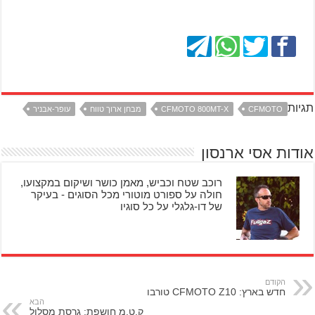
תגיות
CFMOTO
CFMOTO 800MT-X
מבחן ארוך טווח
עופר-אבניר
אודות אסי ארנסון
רוכב שטח וכביש, מאמן כושר ושיקום במקצועו,
חולה על ספורט מוטורי מכל הסוגים - בעיקר
של דו-גלגלי על כל סוגיו
הקודם
חדש בארץ: CFMOTO Z10 טורבו
הבא
ק.ט.מ חושפת: גרסת מסלול