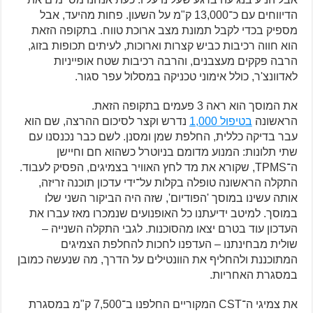
הדיווחים עם כ־13,000 ק"מ על השעון. פחות מהיעד, אבל
מספיק בכדי לקבל תמונת מצב ארוכת טווח. בתקופה הזאת
הוא חווה רכיבות כביש קצרות וארוכות, לעיתים תכופות בזוג,
הרבה פקקים מעצבנים, והרבה רכיבות שטח אופייניות
לאדוונצ'ר, כולל אימוני טכניקה במסלול עפר סגור.
את המוסך הוא ראה 3 פעמים בתקופה הזאת.
הראשונה
בטיפול 1,000
נדרש וקצר לסיכום ההרצה, שם הוא
עבר בדיקה כללית, החלפת שמן ומסנן. לשם כבר נכנסנו עם
שתי תלונות: המנוע מדומם בניוטרל כשהוא חם וחיישן
ה־TPMS, שקורא את מד לחץ האוויר בצמיגים, הפסיק לעבוד.
התקלה הראשונה טופלה בקלות על־ידי עדכון תוכנה זריזה,
אותה עשינו במוסך 'הפודיום', שזה היה הביקור השני שלו
במוסך. למיטב ידיעתנו כל האופנועים שנמכרו מאז עברו את
העדכון עוד בטרם יצאו מהסוכנות. לגבי התקלה השנייה –
שולית מבחינתנו – העדפנו לחכות להחלפת הצמיגים
המתוכננת ולהחליף את הוונטילים על הדרך, מה שנעשה כמובן
במסגרת האחריות.
את צמיגי ה־CST המקוריים החלפנו ב־7,500 ק"מ במסגרת