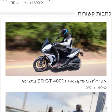
ל־1390 סופר דיוק RR
כתבות קשורות
אפריליה משיקה את ה־SR GT 400 בישראל
לפני 2 ימים