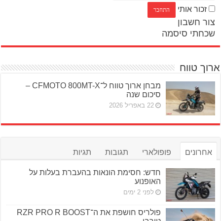
זכור אותי
צור חשבון
שכחתי סיסמה
ארוך טווח
מבחן ארוך טווח ל־CFMOTO 800MT-X –
סיכום שנה
22 באפריל 2026
אחרונים
פופולארי
תגובות
תגיות
חדש: חסימת הונאות בהעברת בעלות על
האופנוע
לפני 2 ימים
פולריס חושפת את ה־RZR PRO R BOOST