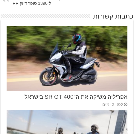
ל־1390 סופר דיוק RR
כתבות קשורות
אפריליה משיקה את ה־SR GT 400 בישראל
לפני 2 ימים