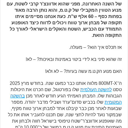
של השנה האחרונה, מפני שהוא אדוונצ'ר קרבי לשטח, עם
מנוע הטווין המקבילי של ק.ט.מ, והוא נותן הרבה מאוד
בפחות כסף – 60 אלף ש"ח. כעת אנחנו מסיימים איתו
תקופה של מבחן ארוך טווח ויכולים לדווח כיצד האופנוע
התמודד עם הכביש, השטח והאקלים הישראלי לאורך כל
התקופה הזאת.
אז תכלס איך הוא? – מעולה.
זה שהוא סיני בא לידי ביטוי באמינות ובאיכות? – לא!
האם מנוע הק.ט.מ עשה בעיות? – לא ולא!
ה־800MT-X מלווה אותנו כבר כמעט שנה. בחודש מרץ 2025
טסנו
להשקה העולמית
שלו בפורטוגל, שם הכרנו את היכולות
הגבוהות שלו. המבחן האמיתי הגיע חודש לאחר מכן
בהשקה
המקומית
שלו בכביש סדום־ערד ושבילי מדבר יהודה. מספר
שבועות לאחר מכן כבר קיבלנו אחד למבחן ארוך טווח מקיף,
שבמקור נועד להיות לחצי שנה, שם תכננו להעביר אותו את כל
מה שאופנוע אדוונצ'ר־שטח טיפוסי בישראל חווה ולבחון את
האמינות הסינית עם מנוע ק.ט.מ במשך של כ־10,000 ק"מ,