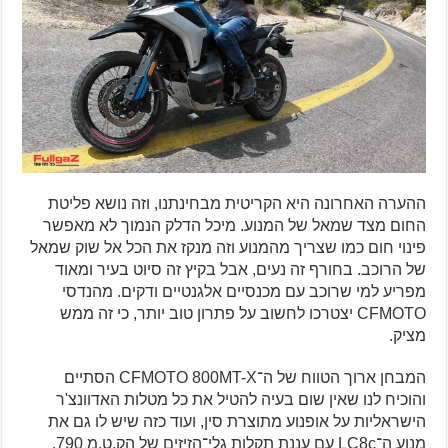
ההערה האחרונה היא הקריטית מבחינתנו, וזה נושא פליטת
החום מצד שמאל של המנוע. מיכל הדלק הנמוך לא מאפשר
פינוי חום כמו שצריך מהמנוע וזה מנקז את הכל אל שוק שמאל
של הרוכב. בחורף זה נעים, אבל בקיץ זה סיוט בעיר ומאוד
מפריע למי שרוכב עם מכנסיים אלגנטיים ודקים. מהנדסי
CFMOTO יצטרכו לחשוב על פתרון טוב יותר, כי זה ממש
מציק.
המבחן ארוך הטווח של ה־CFMOTO 800MT-X הסתיים
והוכיח לנו שאין שום בעיה להטיל את כל מטלות האדוונצ'ר
הישראליות על אופנוע מתוצרת סין, ועוד כזה שיש לו גם את
מנוע ה־LC8c עם עננת תקלות גלי־הזיזים של הק.ט.מ 790.