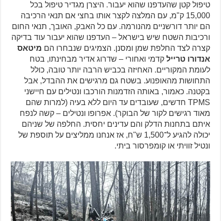
טיפול קטן שהעדפנו שהוא יעבור. היצרן מגדיר טיפול בכל
15,000 ק"מ, עם המלצה לקצר אותו בחצי אם תנאי הרכיבה
הם יותר דורשניים מהנורמה. עם כל האבק, האובך, תנאי החום
ורכיבות השטח שיש בישראל – העדפנו שהוא יעבור עוד בדיקה
קצרה לצד החלפת שמן ומסנן. הצמיגים שנבחרו הם
מיטאס
אנדורו טרייל
קדמי ואחורי – שדרוג אדיר מבחינתו, בטח
לעומת המקוריים. האחיזה בכביש הרבה יותר טובה, כולל
התחושות מהאופנוע. בשטח גם מרגישים את ההבדל, אבל
בקטנה. כאמור, באותה הזדמנות הורכבו ונטילים עם חיישני
TPMS חדשים, שעובדים עד היום ללא בעיה (למרות שהם
מאוד רגישים לקור של הבוקר). אפרופו ונטילים – קשה לנפח
איתם בתחנות הדלק והם עדינים יחסית. החלפה של שניהם
יכולה להגיע ל־1,500 ש"ח, אז אנחנו ממליצים על תוספת של
ונטיל זוויתי או קומפרסור ביתי.