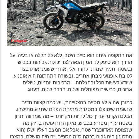
את התקופה איתנו הוא סיים היטב, ללא כל תקלה או בעיה. על
הדרך הוא סיפק לנו המון הנאה לצד יכולות גבוהות בכביש
ובשטח. תמיד שמחנו לחזור אליו אחרי ששמנו אותו בצד
לטובת אופנועי מבחן אחרים, ובשורה התחתונה הוא אופנוע
שיודע לעשות הכל ובהצלחה – מרכיבות יום־יום, טיולים
ארוכים, כבישים מפותלים ושטח. הרבה שטח. תענוג.
כמובן שהוא לא מסיים בהצטיינות, ויש כמה קצוות חדים
שנשמח שיטופלו במסגרת מתיחת הפנים שתגיע מתישהו.
הבלם הקדמי עדיין יכול להיות חזק יותר – מה שמהווה יתרון
בשטח עדיין מפריע בכביש. מיגון הרוח עושה בדיוק מה
שמצופה מאדוונצ'ר־שטח, אבל אם המצב העליון שלו (הוא
מתכוונן) היה גבוה בכמה ס"מ נוספים, זה היה מושלם. במצבו