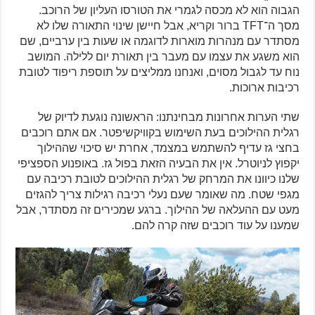
הגבוה הוא לא מכסה לגמרי את הטורסו העליון של הרוכב.
מסך ה־TFT ברור וקריא, אבל חיישן שינוי התאורה שלו לא
מסתדר עם מנהרות מוארות לדוגמה או שעות בין ערביים, שם
הוא משגע את עצמו עם מעבר בין תאורת יום ללילה. המושב
נוח עד לגבול מסוים, ואנחנו ממליצים על תוספת ריפוד לטובת
רכיבות ארוכות.
שתי הערות אחרונות מבחינתנו: הראשונה נוגעת לדיוק של
רגלית ההילוכים בעת השימוש בקוויקשיפטר. אם אתם רוכבים
בחצי גז עדיף להשתמש במצמד, אחרת יש סיכוי שההילוך
יקפוץ לניוטרל. אין את הבעיה הזאת בפול גז. באופנוע הספציפי
שלנו כיוונו את המרחק של רגלית ההילוכים לטובת רכיבה עם
מגפי שטח. מה שאומר שעם נעלי רכיבה רגילות צריך להגזים
מעט עם ההעלאה של ההילוך. ברגע שמכירים זה מסתדר, אבל
שמענו על עוד רוכבים שזה קרה להם.