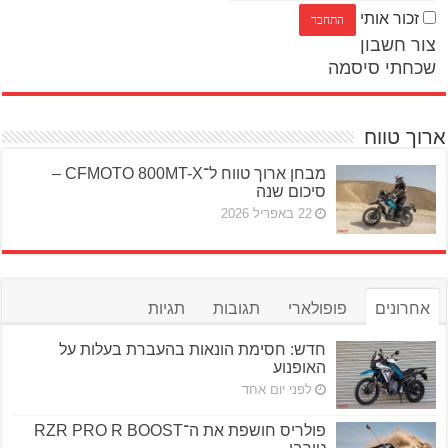
זכור אותי
צור חשבון
שכחתי סיסמה
ארוך טווח
מבחן ארוך טווח ל־CFMOTO 800MT-X –
סיכום שנה
22 באפריל 2026
אחרונים
פופולארי
תגובות
תגיות
חדש: חסימת הונאות בהעברת בעלות על
האופנוע
לפני יום אחד
פולריס חושפת את ה־RZR PRO R BOOST