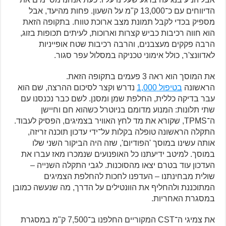
הדיווחים עם כ־13,000 ק"מ על השעון. פחות מהיעד, אבל
מספיק בכדי לקבל תמונת מצב ארוכת טווח. בתקופה הזאת
הוא חווה רכיבות כביש קצרות וארוכות, לעיתים תכופות בזוג,
הרבה פקקים מעצבנים, והרבה רכיבות שטח אופייניות
לאדוונצ'ר, כולל אימוני טכניקה במסלול עפר סגור.
את המוסך הוא ראה 3 פעמים בתקופה הזאת.
הראשונה
בטיפול 1,000
נדרש וקצר לסיכום ההרצה, שם הוא
עבר בדיקה כללית, החלפת שמן ומסנן. לשם כבר נכנסנו עם
שתי תלונות: המנוע מדומם בניוטרל כשהוא חם וחיישן
ה־TPMS, שקורא את מד לחץ האוויר בצמיגים, הפסיק לעבוד.
התקלה הראשונה טופלה בקלות על־ידי עדכון תוכנה זריזה,
אותה עשינו במוסך 'הפודיום', שזה היה הביקור השני שלו
במוסך. למיטב ידיעתנו כל האופנועים שנמכרו מאז עברו את
העדכון עוד בטרם יצאו מהסוכנות. לגבי התקלה השנייה –
שולית מבחינתנו – העדפנו לחכות להחלפת הצמיגים
המתוכננת ולהחליף את הוונטילים על הדרך, מה שנעשה כמובן
במסגרת האחריות.
את צמיגי ה־CST המקוריים החלפנו ב־7,500 ק"מ במסגרת