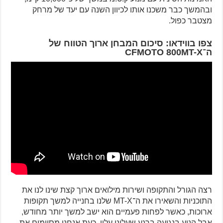
ובהמשך כבר משכנו אותו לכיוון השנה עם יעד של מרחק
מצטבר כפול.
צפו בווידאו: סיכום המבחן ארוך הטווח של
ה־CFMOTO 800MT-X
רצה הגורל והתקופה ושירות מילואים ארוך קצת שינו לנו את
התוכניות והשאירו את ה־MT-X שלנו בחנייה למשך תקופות
ארוכות, כאשר לפחות פעמיים הוא ישב למשך יותר מחודש,
אבל הניע בנגיעה ברגע שעלינו עליו. כעת אנחנו מסיימים את