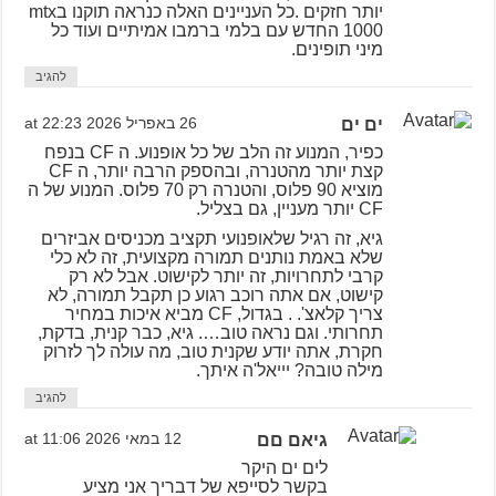
יותר חזקים .כל העניינים האלה כנראה תוקנו בmtx
1000 החדש עם בלמי ברמבו אמיתיים ועוד כל
מיני תופינים.
להגיב
ים ים
26 באפריל 2026 at 22:23
כפיר, המנוע זה הלב של כל אופנוע. ה CF בנפח
קצת יותר מהטנרה, ובהספק הרבה יותר, ה CF
מוציא 90 פלוס, והטנרה רק 70 פלוס. המנוע של ה
CF יותר מעניין, גם בצליל.
גיא, זה רגיל שלאופנועי תקציב מכניסים אביזרים
שלא באמת נותנים תמורה מקצועית, זה לא כלי
קרבי לתחרויות, זה יותר לקישוט. אבל לא רק
קישוט, אם אתה רוכב רגוע כן תקבל תמורה, לא
צריך קלאצ'. . בגדול, CF מביא איכות במחיר
תחרותי. וגם נראה טוב…. גיא, כבר קנית, בדקת,
חקרת, אתה יודע שקנית טוב, מה עולה לך לזרוק
מילה טובה? יייאל'ה איתך.
להגיב
גיאם םם
12 במאי 2026 at 11:06
לים ים היקר
בקשר לסייפא של דבריך אני מציע