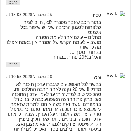
להגיב
כפיר
25 באפריל 2026 at 18:03
בתור רוכב שעבר מטנרה לcf , חייב לומר
שלפחות לסגנון הרכיבה שלי יש שיפור בכל
אלמנט
מתלים – עולם אחר לעומת הטנרה
מושב – לעומת הקרש של הטנרה אין באמת אפילו
מה להשוות
בקרות , מסך….
והכל ב20% פחות במחיר
להגיב
גיא
26 באפריל 2026 at 10:55
בקשר לכל האופנועים שעברו עדכון תוכנה לא
מדויק !! שלי 26 נקנה לאחר הרבה התלבטויות.
סהכ כלי טוב למדי.הייתי ער לעניין עדכון התוכנה
ואכן בתקופת ההרצה האופנוע כבה לי בניוטרל
ברמזורים ועשה זאת כשהוא חם .למרות שנאמר
לי שבוצע עדכון תוכנה ,זה נאמר סתם ,כי בטיפול
סוף הרצה משהתלוננתי על העניין ,העבירו לי אותו
עדכון תוכנה ובינתיים נראה שזה תקין. בעניין
הקוויקשיפטר צודקים לגמרי ,הוא מעצבן ואצלי
ביטלתי אותו ,הבלמים בסדר ואכן יכולים להיות