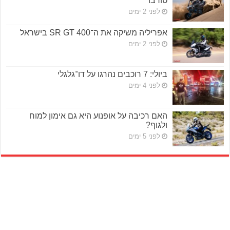
טורבו
לפני 2 ימים
אפריליה משיקה את ה־SR GT 400 בישראל
לפני 2 ימים
ביולי: 7 רוכבים נהרגו על דו־גלגלי
לפני 4 ימים
האם רכיבה על אופנוע היא גם אימון למוח
ולגוף?
לפני 5 ימים