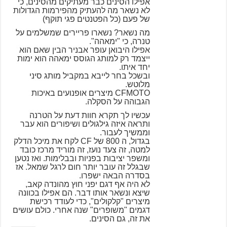
אפילו הסינים כבר מעתיקים מהסינים, כי
לא נשאר מה להעתיק מהפירמות הגדולות
של פעם (כל הפטנטים פגי תוקף)
מה נשאר? נשארו פריירים שמשלמים על
טנרה, כי "ימאהה".
אפילו היבואן עופר אבניר הבין שאם הוא
ייצמד רק למותג הגוסס ימאהה הוא ימות
יחד איתו.
ובשכל בחר לייבא במקביל מותג סיני
מלוטש.
CFMOTO מיצרים אופנועים באיכות
הגבוהה על הסקלה.
עכשיו לך תקרא חוות דעת על הטרנה
ותראה איזה גילגולים ושיפורים הוא עבר
וממשיך לעבור.
בגדול, ה 800 של CF לקח את מיכל הדלק
למטה, זה צעד נועז, זה מוריד מרכז כובד
ומשפר יציבות בפניות ובבלימות. ואז נטען
שבגלל זה עובר יותר חום לרגל שמאל. אז
בסדרה הבאה ישפרו.
לא היה אף דגם יפני חוץ מהונדה קאב,
שיצא ונשאר אותו דבר. הם אפילו בכוונה
מיצרים "קלקולים", כדי לעודד רכישת
דגמים "משופרים" שנה אחרי. כולם עושים
את זה, גם הסינים.