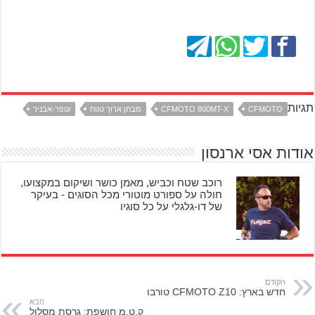
תגיות
CFMOTO
CFMOTO 800MT-X
מבחן ארוך טווח
עופר-אבניר
אודות אסי ארנסון
רוכב שטח וכביש, מאמן כושר ושיקום במקצועו,
חולה על ספורט מוטורי מכל הסוגים - בעיקר
של דו-גלגלי על כל סוגיו
הקודם
חדש בארץ: CFMOTO Z10 טורבו
הבא
ק.ט.מ חושפת: גרסת מסלול