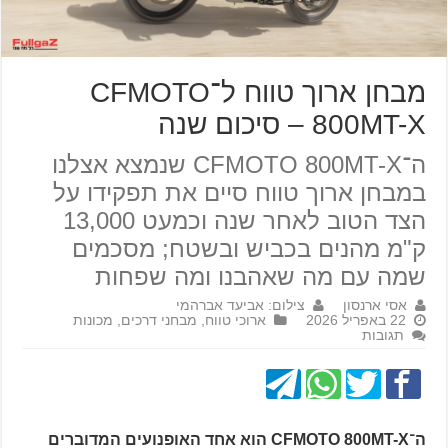
מבחן ארוך טווח ל־CFMOTO
800MT-X – סיכום שנה
ה־CFMOTO 800MT-X שנמצא אצלנו
במבחן ארוך טווח סיים את תפקידו על
הצד הטוב לאחר שנה וכמעט 13,000
ק"מ מהנים בכביש ובשטח; מסכמים
שמה עם מה שאהבנו ומה שפחות
אסי ארנסון
צילום: אביעד אברהמי
22 באפריל 2026
ארוכי טווח
,
מבחני דרכים
,
מכונות
תגובות
ה־CFMOTO 800MT-X הוא אחד האופנועים המדוברים