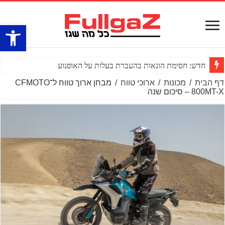
פתח סרגל
חדש: חסימת הונאות בהעברת בעלות על האופנוע
דף הבית
/
מכונות
/
ארוכי טווח
/
מבחן ארוך טווח ל־CFMOTO
800MT-X – סיכום שנה