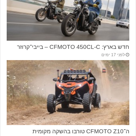
חדש בארץ: CFMOTO 450CL-C – בייבי־קרוזר
לפני 17 ימים
ה־CFMOTO Z10 טורבו בהשקה מקומית