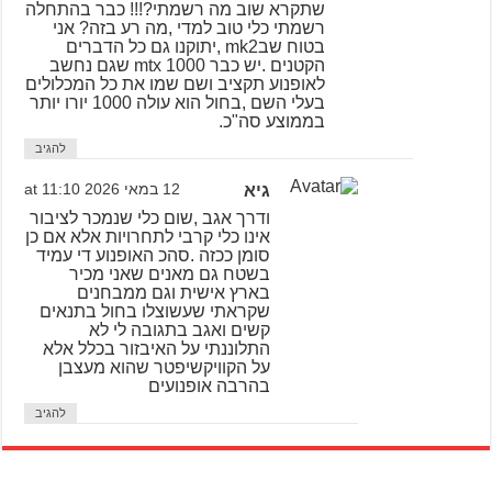
שתקרא שוב מה רשמתי?!!! כבר בהתחלה
רשמתי כלי טוב למדי ,מה רע בזה? אני
בטוח שבmk2 ,יתוקנו גם כל הדברים
הקטנים .יש כבר mtx 1000 שגם נחשב
לאופנוע תקציב ושם שמו את כל המכלולים
בעלי השם ,בחול הוא עולה 1000 יורו יותר
בממוצע סה"כ.
להגיב
גיא
12 במאי 2026 at 11:10
ודרך אגב ,שום כלי שנמכר לציבור
אינו כלי קרבי לתחרויות אלא אם כן
סומן ככזה .סהכ האופנוע די עמיד
בשטח גם מאנים שאני מכיר
בארץ אישית וגם ממבחנים
שקראתי שעשוצלו בחול בתנאים
קשים ואגב בתגובה לי לא
התלוננתי על האיבזור בכלל אלא
על הקוויקשיפטר שהוא מעצבן
בהרבה אופנועים
להגיב