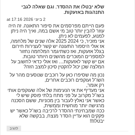
שלא יבטלו את ההסדר. וגם שאלה לגבי
התנהגות באזעקות.
2 ביוני 2026 at 17:16
פעם הייתם מפרסמים את סיפור התאונה. זה היה
עוזר להבין יותר טוב מי אשם במה, ואיך היה ניתן
למנוע, לפעמים לא ניתן.
אני מזכיר, כי 2024 2025 אלה שנים של מלחמה,
אז אולי היספור התעונה יש קשר לעצירות חירום
בגלל אזעקות, ואז כשתיגמר המלחמה נחזור
למספרים המוכרים מהשנים היותר טובות.
אם יש קשר לאזעקות… ואז אולי כדאי לחשוב על
המלצה שכן יכול להקטין סיכון למצב הזה?
נכון מה שסיפרו כאן על רוכבים שנוסעים מהר על
השו"ל ועוקפים רוכבים אחרים,
רק אומר,
אני מעדיף את אי הנעימות של אלה שעוקפים אותי
בשו"ל מקרוב על פני מתח בלתי פוסק שיש לי
כאשר אני נאלץ לעבור בין מכוניות, ששם הסכנה
מרגישה יותר מוחשית וממשית,
ככה שמבחינתי ההסדר לרכיבה בשו"ל כאשר יש
פקקים הוא עדיין הסדר מנצח, בבקשה שלא
יבטלו!!!
להגיב