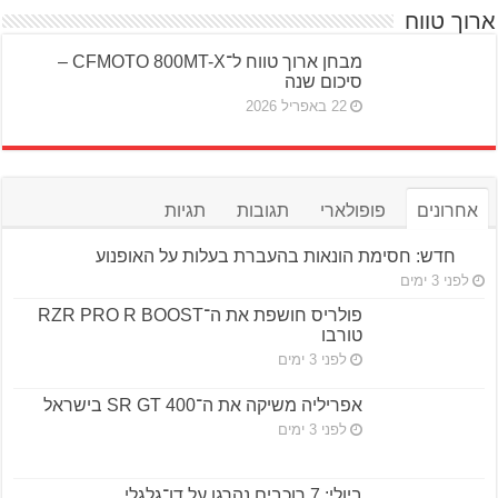
ארוך טווח
מבחן ארוך טווח ל־CFMOTO 800MT-X –
סיכום שנה
22 באפריל 2026
אחרונים
פופולארי
תגובות
תגיות
חדש: חסימת הונאות בהעברת בעלות על האופנוע
לפני 3 ימים
פולריס חושפת את ה־RZR PRO R BOOST
טורבו
לפני 3 ימים
אפריליה משיקה את ה־SR GT 400 בישראל
לפני 3 ימים
ביולי: 7 רוכבים נהרגו על דו־גלגלי