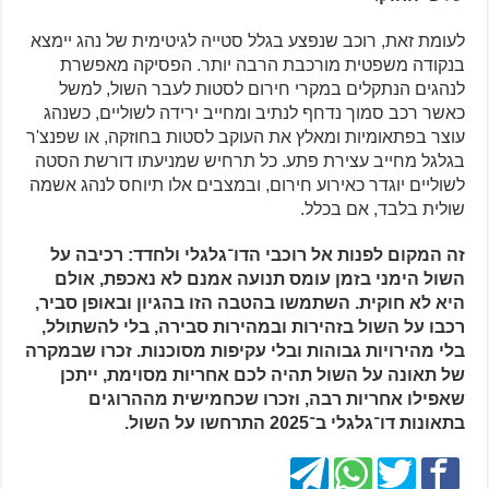
לעומת זאת, רוכב שנפצע בגלל סטייה לגיטימית של נהג יימצא
בנקודה משפטית מורכבת הרבה יותר. הפסיקה מאפשרת
לנהגים הנתקלים במקרי חירום לסטות לעבר השול, למשל
כאשר רכב סמוך נדחף לנתיב ומחייב ירידה לשוליים, כשנהג
עוצר בפתאומיות ומאלץ את העוקב לסטות בחוזקה, או שפנצ'ר
בגלגל מחייב עצירת פתע. כל תרחיש שמניעתו דורשת הסטה
לשוליים יוגדר כאירוע חירום, ובמצבים אלו תיוחס לנהג אשמה
שולית בלבד, אם בכלל.
זה המקום לפנות אל רוכבי הדו־גלגלי ולחדד: רכיבה על
השול הימני בזמן עומס תנועה אמנם לא נאכפת, אולם
היא לא חוקית. השתמשו בהטבה הזו בהגיון ובאופן סביר,
רכבו על השול בזהירות ובמהירות סבירה, בלי להשתולל,
בלי מהירויות גבוהות ובלי עקיפות מסוכנות. זכרו שבמקרה
של תאונה על השול תהיה לכם אחריות מסוימת, ייתכן
שאפילו אחריות רבה, וזכרו שכחמישית מההרוגים
בתאונות דו־גלגלי ב־2025 התרחשו על השול.