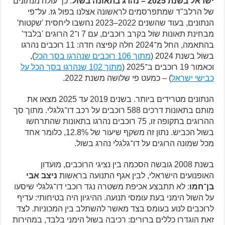
ישראל בשנת 2025 – נהרג בתאונה בשוֹל
. כך עולה מנתונים
של הרלב"ד שמתפרסמים לראשונה אצלנו בפול גז. על־פי
הנתונים, בעוד שהשנים 2022–2023 נחשבו ליחסית 'שקטות'
מבחינת תאונות שוֹל בקרב רוכבים, עם 7 ו־2 הרוגים 'בלבד'
בהתאמה, החל מ־2024 חלה קפיצה חדה: 11 רוכבים נהרגו
בשוֹל בשנת 2024 (
מתוך 106 רוכבים שנהרגו בסך הכל
),
וכאמור 19 רוכבים ב־2025 (
מתוך 102 שנהרגו בסך הכל על
כבישי ישראל
) – כמעט פי שלושה משנת 2022.
הנתונים מטרידים ביותר. בשנים 2019 עד 2025 מצאו את
מותם בתאונות דרכים 588 רוכבים על רכב דו־גלגלי. מתוך סך
ההרוגים בתקופה זו, 75 רוכבים נהרגו בתאונות שהתרחשו
בשול הכביש. נתון זה משקף שיעור של 12.8%, כלומר אחד
מכל שמונה הרוגים על דו־גלגלי נהרג בשול.
בשנת 2008 גובשה הסכמה בין נציגי הרוכבים, מועדון
האופנועים הישראלי, לבין אגף התנועה בראשות
ניצב אבי
בן־חמו
: לא תתבצע אכיפת משטרה נגד רוכבי דו־גלגלי שיסעו
על השול הימני בעת עומסי תנועה. ההיגיון היה בטיחותי: עדיף
לרוכבים לנוע בעומס בצד מאשר להשתלב בין המכוניות. לצד
זאת הוגדרו כללים ברורים: רכיבה בשול הימני בלבד, במהירות