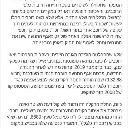
המפקד שחלחלה לשוטרים בשטח הייתה חיובית כלפי
הרוכבים, והאכיפה הופעלה דאז רק במקרים חריגים במיוחד.
"בפועל, הכלל היה שלא נותנים. אלא שלא מעט רוכבים החלו
לעשות 'שכונה' בשול: רכיבה במהירויות גבוהות, לעתים תוך
עקיפה של רוכב אחר בתוך השול, וכו'". בעקבות כך, וכפי
שדווח לראשונה אצלנו באתר פול גז, באגף התנועה שינו את
ההנחיה והחלו לאכוף את החוק באופן נמרץ יותר.
אלא שההחלטה הולידה תגובה מיידית. בעקבות הפרסום יצאו
רוכבים לרכיבת מחאה ספונטנית בנתיבי איילון שגרמה לפקקי
ענק, וכבר בדצמבר 2019, פחות מחודש לאחר ההנחיה
החדשה, פרסם אגף התנועה חוברת הנחיות מעודכנת (חנ"א
9.32.88) שבה הוחזר הנוסח הקודם: אין לבצע אכיפה כנגד
רוכב דו־גלגלי הנוסע בשול ימין בעת עומס תנועה. הסטטוס קוו
של 2008 חזר לתוקפו.
כיום, החלת ההקלה הזו נתונה לשיקול דעת השוטר ואינה
מבטלת את איסור פקודת התעבורה על נסיעה בשוליים. רוכב
החורג מהתנאים צפוי לדו"ח לפי סמל סעיף 6680, "נהיגה שלא
בכביש (רכב דו־גלגלי)", המוגדר כנסיעה שלא בכביש במקום