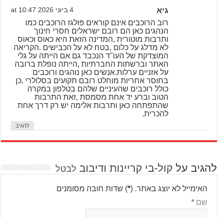
גיא
4 ביוני 2026 at 10:47
רוב הרוכבים אינם קוראים פולגז הרוכבים כמו
הנהגים כאן הם רובם ישראלים חסרי חינוך
ותרבות מוטורית ,המדינה הזאת היא כאוס וכאוס
לא מדלג על כלום ,בטח לא על הכבישים .הקריאה
המוצדקת של העו"ד הנכבד גם אם הייתה על גלי
האתר וברשתות החברתיות ,הייתה נופלת ברובה
על אזניים ערלות.אנשים כאן נוהגים ורוכבים
בחוסר אחריות מוחלט רובם תקועים בסלולרי ,כן
כולל רוכבים שהעיניים שלהם בטלפון במקרה
הטוב וברע יד אחת מסמסת ,זאת התרבות
שהתפתחה כאן ותרבות אלימה יש רק דרך אחת
להכרית.
להגיב
להגיב על
קול-בי קריינות ודיבוב
לבטל
האימייל לא יוצג באתר.
(
*
) שדות חובה מסומנים
שם
*