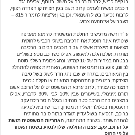
בו קיים כביש, לרבות רכיבה על השול. בנוסף, אכיפה נגד
רוכבים נעשית לעתים קרובות גם בגין חציית קו הפרדה רצוף,
לרבות נסיעה בשול השמאלי, וכן בגין אי־ציות לתמרור 815 –
מעבר על אי־תנועה צבוע.
עו"ד ורשה מדגיש כי החלטת המשטרה להימנע מאכיפה
שיטתית אינה הופכת את הרכיבה בשולי הכביש לחוקית.
מציאות זו מייצרת אשליה עבור רוכבים רבים כי הרכיבה
מותרת, אולם הלכה למעשה, אפילו כשרוכב נוסע בשוליים
בבטחה במהירות של 10 קמ"ש, ונהג מכונית רשלני סוטה
לכיוונו, פוגע בו ורומס את האופנוע, האחריות צפויה להתחלק
בין המעורבים. בתרחיש שבו נהג חדר לשול בשל סיבה
מוצדקת, כמו ניסיון התחמקות מתאונה או תקלה טכנית
המצריכה עצירה, לרוב ערכאות המשפט יטילו על הרוכב אשם
תורם מינימלי, בשיעורים שבין 10% לבין 30%. לדבריו, אפילו
במצבים בהם הרכב סטה מנתיבו בגלל חוסר ריכוז עקב
התעסקות בסלולרי ושליחת מסרון, דבר שהביא לפגיעה
ברוכב, הנסיעה בשול עדיין תוגדר בתור סיבה מהותית
להתרחשותה. בשורה התחתונה,
האחריות המשפטית תושת
על הרוכב עקב עצם ההחלטה שלו לנסוע בשטח האסור
על פי החוק
.