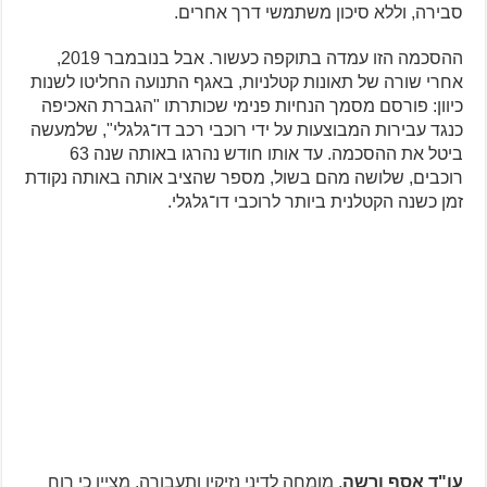
סבירה, וללא סיכון משתמשי דרך אחרים.
ההסכמה הזו עמדה בתוקפה כעשור. אבל בנובמבר 2019,
אחרי שורה של תאונות קטלניות, באגף התנועה החליטו לשנות
כיוון: פורסם מסמך הנחיות פנימי שכותרתו "הגברת האכיפה
כנגד עבירות המבוצעות על ידי רוכבי רכב דו־גלגלי", שלמעשה
ביטל את ההסכמה. עד אותו חודש נהרגו באותה שנה 63
רוכבים, שלושה מהם בשול, מספר שהציב אותה באותה נקודת
זמן כשנה הקטלנית ביותר לרוכבי דו־גלגלי.
עו"ד אסף ורשה
, מומחה לדיני נזיקין ותעבורה, מציין כי רוח