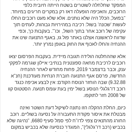
המפקד שחלחלה לשוטרים בשטח הייתה חיובית כלפי
הרוכבים, והאכיפה הופעלה דאז רק במקרים חריגים במיוחד.
"בפועל, הכלל היה שלא נותנים. אלא שלא מעט רוכבים החלו
לעשות 'שכונה' בשול: רכיבה במהירויות גבוהות, לעתים תוך
עקיפה של רוכב אחר בתוך השול, וכו'". בעקבות כך, וכפי
שדווח לראשונה אצלנו באתר פול גז, באגף התנועה שינו את
ההנחיה והחלו לאכוף את החוק באופן נמרץ יותר.
אלא שההחלטה הולידה תגובה מיידית. בעקבות הפרסום יצאו
רוכבים לרכיבת מחאה ספונטנית בנתיבי איילון שגרמה לפקקי
ענק, וכבר בדצמבר 2019, פחות מחודש לאחר ההנחיה
החדשה, פרסם אגף התנועה חוברת הנחיות מעודכנת (חנ"א
9.32.88) שבה הוחזר הנוסח הקודם: אין לבצע אכיפה כנגד
רוכב דו־גלגלי הנוסע בשול ימין בעת עומס תנועה. הסטטוס קוו
של 2008 חזר לתוקפו.
כיום, החלת ההקלה הזו נתונה לשיקול דעת השוטר ואינה
מבטלת את איסור פקודת התעבורה על נסיעה בשוליים. רוכב
החורג מהתנאים צפוי לדו"ח לפי סמל סעיף 6680, "נהיגה שלא
בכביש (רכב דו־גלגלי)", המוגדר כנסיעה שלא בכביש במקום