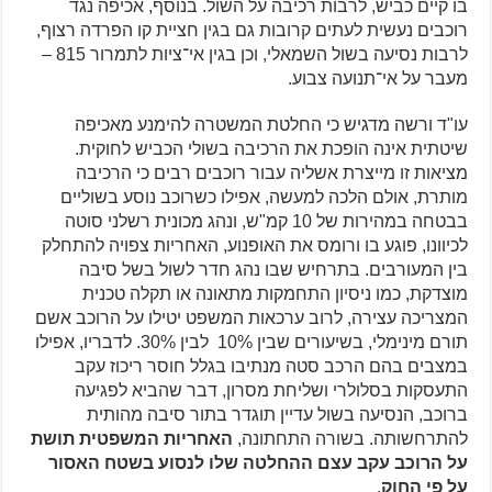
בו קיים כביש, לרבות רכיבה על השול. בנוסף, אכיפה נגד
רוכבים נעשית לעתים קרובות גם בגין חציית קו הפרדה רצוף,
לרבות נסיעה בשול השמאלי, וכן בגין אי־ציות לתמרור 815 –
מעבר על אי־תנועה צבוע.
עו"ד ורשה מדגיש כי החלטת המשטרה להימנע מאכיפה
שיטתית אינה הופכת את הרכיבה בשולי הכביש לחוקית.
מציאות זו מייצרת אשליה עבור רוכבים רבים כי הרכיבה
מותרת, אולם הלכה למעשה, אפילו כשרוכב נוסע בשוליים
בבטחה במהירות של 10 קמ"ש, ונהג מכונית רשלני סוטה
לכיוונו, פוגע בו ורומס את האופנוע, האחריות צפויה להתחלק
בין המעורבים. בתרחיש שבו נהג חדר לשול בשל סיבה
מוצדקת, כמו ניסיון התחמקות מתאונה או תקלה טכנית
המצריכה עצירה, לרוב ערכאות המשפט יטילו על הרוכב אשם
תורם מינימלי, בשיעורים שבין 10% לבין 30%. לדבריו, אפילו
במצבים בהם הרכב סטה מנתיבו בגלל חוסר ריכוז עקב
התעסקות בסלולרי ושליחת מסרון, דבר שהביא לפגיעה
ברוכב, הנסיעה בשול עדיין תוגדר בתור סיבה מהותית
להתרחשותה. בשורה התחתונה,
האחריות המשפטית תושת
על הרוכב עקב עצם ההחלטה שלו לנסוע בשטח האסור
על פי החוק
.