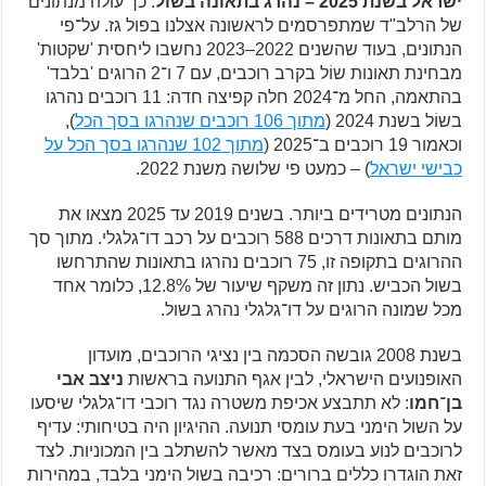
ישראל בשנת 2025 – נהרג בתאונה בשוֹל
. כך עולה מנתונים
של הרלב"ד שמתפרסמים לראשונה אצלנו בפול גז. על־פי
הנתונים, בעוד שהשנים 2022–2023 נחשבו ליחסית 'שקטות'
מבחינת תאונות שוֹל בקרב רוכבים, עם 7 ו־2 הרוגים 'בלבד'
בהתאמה, החל מ־2024 חלה קפיצה חדה: 11 רוכבים נהרגו
בשוֹל בשנת 2024 (
מתוך 106 רוכבים שנהרגו בסך הכל
),
וכאמור 19 רוכבים ב־2025 (
מתוך 102 שנהרגו בסך הכל על
כבישי ישראל
) – כמעט פי שלושה משנת 2022.
הנתונים מטרידים ביותר. בשנים 2019 עד 2025 מצאו את
מותם בתאונות דרכים 588 רוכבים על רכב דו־גלגלי. מתוך סך
ההרוגים בתקופה זו, 75 רוכבים נהרגו בתאונות שהתרחשו
בשול הכביש. נתון זה משקף שיעור של 12.8%, כלומר אחד
מכל שמונה הרוגים על דו־גלגלי נהרג בשול.
בשנת 2008 גובשה הסכמה בין נציגי הרוכבים, מועדון
האופנועים הישראלי, לבין אגף התנועה בראשות
ניצב אבי
בן־חמו
: לא תתבצע אכיפת משטרה נגד רוכבי דו־גלגלי שיסעו
על השול הימני בעת עומסי תנועה. ההיגיון היה בטיחותי: עדיף
לרוכבים לנוע בעומס בצד מאשר להשתלב בין המכוניות. לצד
זאת הוגדרו כללים ברורים: רכיבה בשול הימני בלבד, במהירות