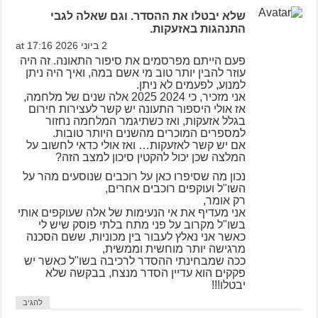
שלא יבטלו את ההסדר. וגם שאלה לגבי
התנהגות באזעקות.
2 ביוני 2026 at 17:16
פעם הייתם מפרסמים את סיפור התאונה. זה היה
עוזר להבין יותר טוב מי אשם במה, ואיך היה ניתן
למנוע, לפעמים לא ניתן.
אני מזכיר, כי 2024 2025 אלה שנים של מלחמה,
אז אולי היספור התעונה יש קשר לעצירות חירום
בגלל אזעקות, ואז כשתיגמר המלחמה נחזור
למספרים המוכרים מהשנים היותר טובות.
אם יש קשר לאזעקות… ואז אולי כדאי לחשוב על
המלצה שכן יכול להקטין סיכון למצב הזה?
נכון מה שסיפרו כאן על רוכבים שנוסעים מהר על
השו"ל ועוקפים רוכבים אחרים,
רק אומר,
אני מעדיף את אי הנעימות של אלה שעוקפים אותי
בשו"ל מקרוב על פני מתח בלתי פוסק שיש לי
כאשר אני נאלץ לעבור בין מכוניות, ששם הסכנה
מרגישה יותר מוחשית וממשית,
ככה שמבחינתי ההסדר לרכיבה בשו"ל כאשר יש
פקקים הוא עדיין הסדר מנצח, בבקשה שלא
יבטלו!!!
להגיב