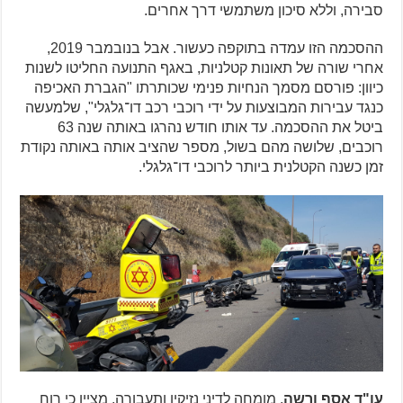
סבירה, וללא סיכון משתמשי דרך אחרים.
ההסכמה הזו עמדה בתוקפה כעשור. אבל בנובמבר 2019,
אחרי שורה של תאונות קטלניות, באגף התנועה החליטו לשנות
כיוון: פורסם מסמך הנחיות פנימי שכותרתו "הגברת האכיפה
כנגד עבירות המבוצעות על ידי רוכבי רכב דו־גלגלי", שלמעשה
ביטל את ההסכמה. עד אותו חודש נהרגו באותה שנה 63
רוכבים, שלושה מהם בשול, מספר שהציב אותה באותה נקודת
זמן כשנה הקטלנית ביותר לרוכבי דו־גלגלי.
עו"ד אסף ורשה
, מומחה לדיני נזיקין ותעבורה, מציין כי רוח