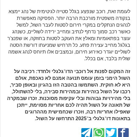
לעומת זאת, רוכב שנפצע בגלל סטייה לגיטימית של נהג יימצא
בנקודה משפטית מורכבת הרבה יותר. הפסיקה מאפשרת
לנהגים הנתקלים במקרי חירום לסטות לעבר השול, למשל
כאשר רכב סמוך נדחף לנתיב ומחייב ירידה לשוליים, כשנהג
עוצר בפתאומיות ומאלץ את העוקב לסטות בחוזקה, או שפנצ'ר
בגלגל מחייב עצירת פתע. כל תרחיש שמניעתו דורשת הסטה
לשוליים יוגדר כאירוע חירום, ובמצבים אלו תיוחס לנהג אשמה
שולית בלבד, אם בכלל.
זה המקום לפנות אל רוכבי הדו־גלגלי ולחדד: רכיבה על
השול הימני בזמן עומס תנועה אמנם לא נאכפת, אולם
היא לא חוקית. השתמשו בהטבה הזו בהגיון ובאופן סביר,
רכבו על השול בזהירות ובמהירות סבירה, בלי להשתולל,
בלי מהירויות גבוהות ובלי עקיפות מסוכנות. זכרו שבמקרה
של תאונה על השול תהיה לכם אחריות מסוימת, ייתכן
שאפילו אחריות רבה, וזכרו שכחמישית מההרוגים
בתאונות דו־גלגלי ב־2025 התרחשו על השול.