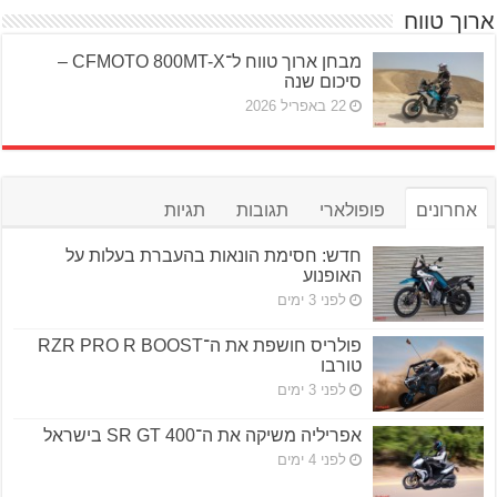
ארוך טווח
מבחן ארוך טווח ל־CFMOTO 800MT-X –
סיכום שנה
22 באפריל 2026
אחרונים
פופולארי
תגובות
תגיות
חדש: חסימת הונאות בהעברת בעלות על
האופנוע
לפני 3 ימים
פולריס חושפת את ה־RZR PRO R BOOST
טורבו
לפני 3 ימים
אפריליה משיקה את ה־SR GT 400 בישראל
לפני 4 ימים