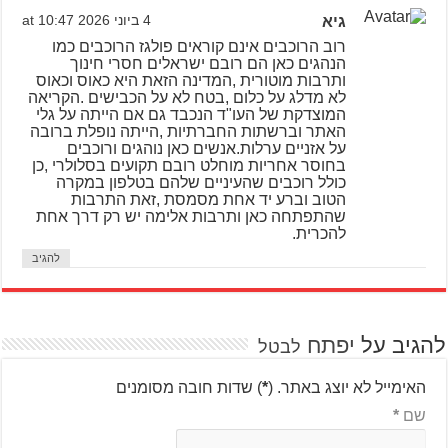
גיא
4 ביוני 2026 at 10:47
רוב הרוכבים אינם קוראים פולגז הרוכבים כמו
הנהגים כאן הם רובם ישראלים חסרי חינוך
ותרבות מוטורית ,המדינה הזאת היא כאוס וכאוס
לא מדלג על כלום ,בטח לא על הכבישים .הקריאה
המוצדקת של העו"ד הנכבד גם אם הייתה על גלי
האתר וברשתות החברתיות ,הייתה נופלת ברובה
על אזניים ערלות.אנשים כאן נוהגים ורוכבים
בחוסר אחריות מוחלט רובם תקועים בסלולרי ,כן
כולל רוכבים שהעיניים שלהם בטלפון במקרה
הטוב וברע יד אחת מסמסת ,זאת התרבות
שהתפתחה כאן ותרבות אלימה יש רק דרך אחת
להכרית.
להגיב
להגיב על
יפתח
לבטל
האימייל לא יוצג באתר.
(
*
) שדות חובה מסומנים
שם
*