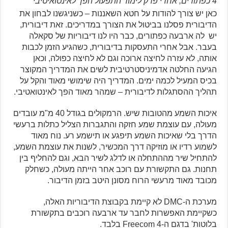
4 כפתורים; אחרי פרק לימוד התפעול הפך לאינטואיטיבי
כאן יש צורך להודות על חטא השאננות – כשניגשנו לבחון את
הדיבורית פסלנו בביטול את הצורך במדריכים. זאת דיבורית,
יש לה ארבעה כפתורים, כבר היו לנו דיבוריות של סקאלה
בעבר. אבל אחרי התעסקות בדיבורית, כשהגיע הזמן לכבות
אותה, לא עזרה לחיצה ארוכה וגם לא לחיצה כפולה, וכאן
הגיעה החלטה אדמיניסטרטיבית לשים את המדריך המקוצר
בכיס המעיל לכמה ימים. המדריך היה שימושי מאוד והקל על
תהליך ההסתגלות לדיבורית – שמהר מאוד הפך לאינטואטיבי.
איכות השמע מהטובות שיש. הרמקולים בגודל 40 מ"מ עובדים
מעולה, עם עוצמת שמע חזקה והתגברות הצליל כתלות ברעשי
הדרך בלי שאיכות השמע תיפגע או תישמע רע. נוח מאוד
לשמוע רדיו או מוזיקה דרך המכשיר, לשנות את עוצמת השמע,
להתחיל שיר מההתחלה או לדלג לשיר הבא, וגם להחליף בין
תחנות. גם התקשורת עם רוכב אחר הייתה מעולה, כשחלק
מכובד מאוד מרעשי הרוח מסונן היטב בזמן הדיבור.
מערכת ה-DMC לא קיימת בקבוצת הדיבוריות האלה,
כשקיימת האפשרות לחבר עד ארבעה רוכבים בתקשורת
בלוטות' בדגם ה-Freecom 4 בלבד.