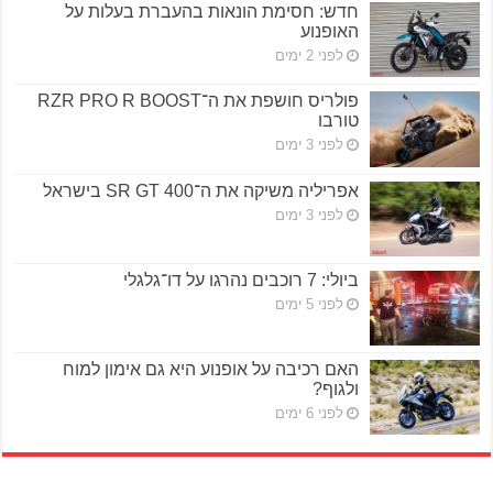
חדש: חסימת הונאות בהעברת בעלות על
האופנוע
לפני 2 ימים
פולריס חושפת את ה־RZR PRO R BOOST
טורבו
לפני 3 ימים
אפריליה משיקה את ה־SR GT 400 בישראל
לפני 3 ימים
ביולי: 7 רוכבים נהרגו על דו־גלגלי
לפני 5 ימים
האם רכיבה על אופנוע היא גם אימון למוח
ולגוף?
לפני 6 ימים