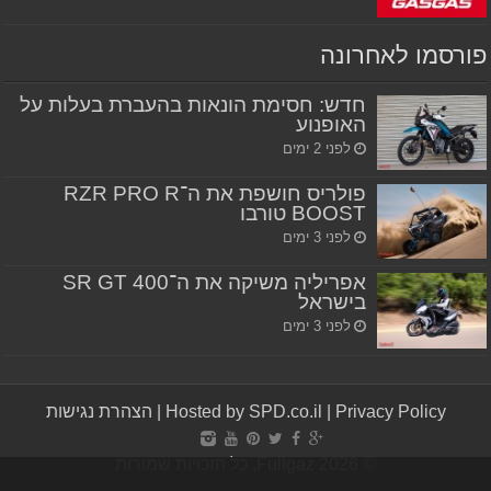
פורסמו לאחרונה
חדש: חסימת הונאות בהעברת בעלות על
האופנוע
לפני 2 ימים
פולריס חושפת את ה־RZR PRO R
BOOST טורבו
לפני 3 ימים
אפריליה משיקה את ה־SR GT 400
בישראל
לפני 3 ימים
Privacy Policy
|
Hosted by SPD.co.il
|
הצהרת נגישות
© Fullgaz 2026, כל הזכויות שמורות