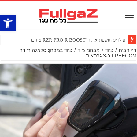
פתח סרגל
פולריס חושפת את ה־RZR PRO R BOOST טורבו
דף הבית
/
ציוד
/
מבחני ציוד
/
ציוד במבחן: סקאלה ריידר
FREECOM ב-3 גרסאות