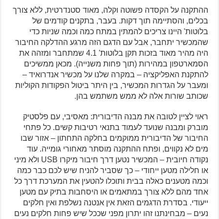
ההתקנה על הקסדה פשוטה וקלה, מאוד סטנדרטית, ללא צורך
בכלים, והסתיימה תוך דקות. בעבר, בתקנים קודמים של
בלוטות' היינו צריכים להמתין במתח כמה וכמה שניות כדי
שהמכשיר יתחבר, אבל עם הדגם הזה מרגע ההדלקה החיבור
היה מהיר מאוד בזכות תקן בלוטות' 4.1 שמתחבר ומזהה את
הסמארטפון במהירות (תוך פחות משנייה). מכאן ממשיכים
להתקנת האפליקציה – במקרה שלנו על מכשיר אנדרואיד –
ומעבר על הגדרות המכשיר, בין היתר ביטול הפקודות הקוליות
שכותב שורות אלה לא ממש משתמש בהן.
ראוי לציין לטובה את מבנה הדיבורית: מאסיבי, עם פלסטיק
מוברק ומבנה שנועד לעמוד בתנאי רטיבות קשים. כל פתחי
החיבור של הדיבורית ממוקמים בחלקה התחתון – אזור שבו
מים לא נקווים, ופתח ההתקנה מוסתר מאחורי גומייה. עוד
נקודה חיובית – המכשיר נטען דרך חיבור מיקרו USB ולא מיני
או חלילה מטען ייחודי – כך שסביר להניח שיש לכם כבר כמה
וכמה מטענים כאלה בבית ותוכלו להטעין את המערכת דרך כל
אחד מהם ללא צורך במתאמים או היסחבות בתיק עם מטען
ייעודי. בסדרת הדגמים הזאת אין אנטנה נשלפת ואין חלקים
נעים – מבחינתנו זהו יתרון מפני שככל שיש פחות חלקים נעים