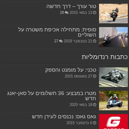
טור עורך – דרך חדשה
13 במאי 2015
28
סופית: מתחילה אכיפת משטרה על
השוליים
21 בנובמבר 2019
27
כתבות רנדומליות
טכני: על מומנט והספק
27 באוגוסט 2015
מטרו במבצע: 36 תשלומים על סאן-יאנג
חדש
18 במאי 2020
גאס גאס: נכנסים לעידן חדש
6 בדצמבר 2015