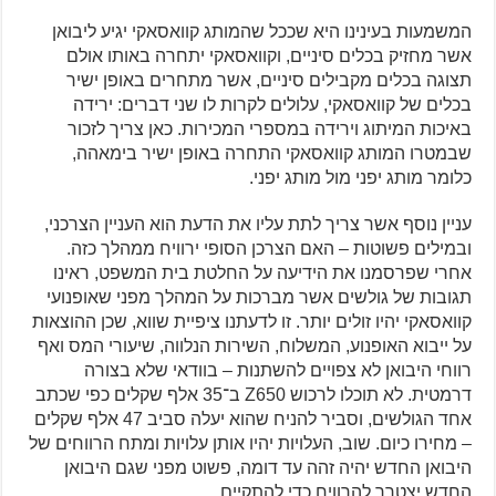
המשמעות בעינינו היא שככל שהמותג קוואסאקי יגיע ליבואן
אשר מחזיק בכלים סיניים, וקוואסאקי יתחרה באותו אולם
תצוגה בכלים מקבילים סיניים, אשר מתחרים באופן ישיר
בכלים של קוואסאקי, עלולים לקרות לו שני דברים: ירידה
באיכות המיתוג וירידה במספרי המכירות. כאן צריך לזכור
שבמטרו המותג קוואסאקי התחרה באופן ישיר בימאהה,
כלומר מותג יפני מול מותג יפני.
עניין נוסף אשר צריך לתת עליו את הדעת הוא העניין הצרכני,
ובמילים פשוטות – האם הצרכן הסופי ירוויח ממהלך כזה.
אחרי שפרסמנו את הידיעה על החלטת בית המשפט, ראינו
תגובות של גולשים אשר מברכות על המהלך מפני שאופנועי
קוואסאקי יהיו זולים יותר. זו לדעתנו ציפיית שווא, שכן ההוצאות
על ייבוא האופנוע, המשלוח, השירות הנלווה, שיעורי המס ואף
רווחי היבואן לא צפויים להשתנות – בוודאי שלא בצורה
דרמטית. לא תוכלו לרכוש Z650 ב־35 אלף שקלים כפי שכתב
אחד הגולשים, וסביר להניח שהוא יעלה סביב 47 אלף שקלים
– מחירו כיום. שוב, העלויות יהיו אותן עלויות ומתח הרווחים של
היבואן החדש יהיה זהה עד דומה, פשוט מפני שגם היבואן
החדש יצטרך להרוויח כדי להתקיים.