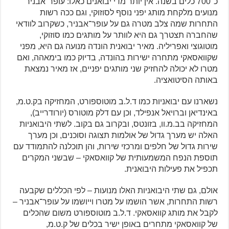
כ־700 כלים בשנה. אין יותר מדי יבואנים כאלו: עופר־אבניר
מנועים מלקחת מותג יפני נוסף לסוזוקי, וגם ככה רשות
התחרות שמה צלב מטרה גם על עופר־אבניר, כשקרוב לוודאי
שהחברה תצטרך גם היא לוותר על מותגים כמו סוזוקי,
מוטוגוצי ואפריליה. מאיר יבואנית הונדה מנועה גם היא, מפני
שקוואסאקי מתחרה ישירות בהונדה, בדיוק כמו בימאהה, ואם
מטרו לא יכולה להחזיק שני מותגים יפניים, אז מאיר נמצאת
באותה הסיטואציה.
נשארנו עם יבואניות כמו ד.ל.ב מוטוספורט, המחזיקה בק.ט.מ,
באינדיאן וברויאל אנפילד, וכן עם דלק מוטורס (יורודרייב),
המחזיקה בב.מ.וו, בזונטס, ובקרוב גם בקוב. לשתי היבואניות
האלה יש מערך גדול של אולמות תצוגה וסוכנים, וכן מערך
שירות גדול של חלפים ומרכזי שירות, והן תוכלנה להתמודד עם
תוספת הנפח המשמעותית של קוואסאקי – שבשני המקרים
תכפיל את פעילות היבואנית.
אולם, גם שתי היבואניות האלו מנועות – לפי הכללים שקבעה
רשות התחרות, אשר הושמו על מטרו וייושמו על עופר־אבניר –
לקבל את מותג קוואסאקי. ד.ל.ב מוטוספורט משום שהכלים
של קוואסאקי מתחרים באופן ישיר בכלים של ק.ט.מ,