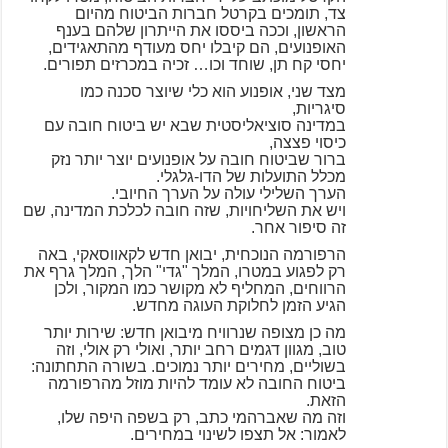
צד, תומכים בקרטל חברות הביטוח מהיום
הראשון, וככה ביססו את הייתרון שלהם בענף
האופנועים, הם קיבלו יחס מעודף מהתאגידים,
יחסי קח תן, שוחד וכו… זכיה במכרזים תפורים.
מצד שני, אופנוע הוא כלי שיוצר סכנה כמו
סיגריות,
במדינה סוציאליסטית שבא יש ביטוח חובה עם
כיסוי פצצה,
ברור שביטוח חובה על אופנועים יוצר יותר נזק
מכלל התועלות של הדו-גלגלי.
הערך השלילי עולה על הערך החיובי.
ויש את השליחויות, שזה חובה לכלכת המדינה, שם
זה סיפור אחר.
הרפורמה הנוכחית, יבואן חדש לקאווסאקי, באה
רק לפגוע במטרו, המלך "גדי" הלך, המלך גרף את
הרווחים, המחליף לא מקושר כמו המקור, ולכן
הגיע הזמן לחלוקת העוגה מחדש.
מה כן מצופה שנרוויח מיבואן חדש: שירות יותר
טוב, מגוון דגמים רחב יותר, ואולי רק אולי, וזה
בשוליים, מחירים יותר נמוכים. בשורה התחתונה:
ביטוח החובה לא עומד להיות מוזל מהרפורמה
הזאת.
וזה מה שאברהמי כתב, רק בשפה היפה שלו,
לאמור: אל תצפו לשינוי במחירים.