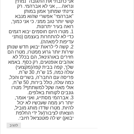
אני כתבתי את התגובה "נמתין
ונראה…, אני לא אברהמי. רק
ציינתי שמתוך אמון במותן
"אברהמי" אפשרי שהוא מנבא
קושי יותר טוב ממני. כי אני כמוך,
רואה בעיר יתרונות.
1. מטרו היום חוסמים יבוא דגמים
כדי לא להתחרות בעצמם (נותני
עדיפות לימאהה).
2. קשה לי לראות יבואן חדש שנותן
שירות יותר גרוע ממטרו, מטרו הם
חזירים באורגינאל, הם בכלל לא
אוהבים אופנועים, רק כסף. באמא
שלך, קפה בבית קפה(מקצועי)
עולה כמה, 15 ש"ח, 30 ש"ח.
פריסה עם החבר'ה, בשרים והכל,
כמה עולה, כולל בירות, 50 ש"ח,
אולי מאה שקל למשתתף? מטרו
גונבים לקוחות באלפים.
3. אברהמי מסתייג, ואני אומר,
יותר רע ממה שעכשיו לא יכול
להיות. מטרו שדדו מותג מוביל,
הוצאתו לציבור(על ידי החלפת
יבואן) יש לה פוטנציאל חיובי.
להגיב