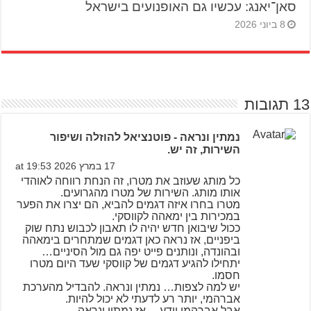
סאן־יאנג: עכשיו גם האופנועים בישראל
8 ביוני 2026
13 תגובות
נמתין ונראה - פוטנציאל להוזלה ושיפור
השירות, זה יש.
17 במרץ 2026 at 19:53
כל מותג שעוזב את מטרו, זה הנחת רווחה לאוהדי
אותו מותג. השירות של מטרו מהגרועים.
מטרו בחרו איזה דגמים להביא, הם יצרו את הפער
במכירות בין ימאהה לקווסקי.
ככול שיבואן חדש יהיה לו תאבון לכבוש נתח שוק
ביפניים, אז נראה כאן דגמים שמתחרים בימאהה
ובהונדה, ונותנים פייט יפה גם מול הסיניים…
יתחילו להגיע דגמים של קווסקי שעד היום מטרו
חסמו.
יש למה לצפות… נמתין ונראה. להבדיל מהערכת
אברהמי, יותר רע לדעתי לא יכול להיות.
אבל אברהמי יודע… אז נמתין ונראה.