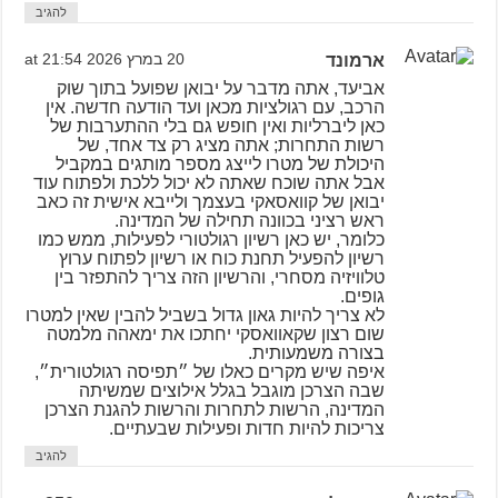
להגיב
ארמונד
20 במרץ 2026 at 21:54
אביעד, אתה מדבר על יבואן שפועל בתוך שוק
הרכב, עם רגולציות מכאן ועד הודעה חדשה. אין
כאן ליברליות ואין חופש גם בלי ההתערבות של
רשות התחרות; אתה מציג רק צד אחד, של
היכולת של מטרו לייצג מספר מותגים במקביל
אבל אתה שוכח שאתה לא יכול ללכת ולפתוח עוד
יבואן של קוואסאקי בעצמך ולייבא אישית זה כאב
ראש רציני בכוונה תחילה של המדינה.
כלומר, יש כאן רשיון רגולטורי לפעילות, ממש כמו
רשיון להפעיל תחנת כוח או רשיון לפתוח ערוץ
טלוויזיה מסחרי, והרשיון הזה צריך להתפזר בין
גופים.
לא צריך להיות גאון גדול בשביל להבין שאין למטרו
שום רצון שקאוואסקי יחתכו את ימאהה מלמטה
בצורה משמעותית.
איפה שיש מקרים כאלו של ״תפיסה רגולטורית״,
שבה הצרכן מוגבל בגלל אילוצים שמשיתה
המדינה, הרשות לתחרות והרשות להגנת הצרכן
צריכות להיות חדות ופעילות שבעתיים.
להגיב