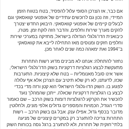
אם כבר, אז הצרכן הסופי עלול להפסיד, בטח בטווח הזמן
המיידי, וזה נכון גם לרוכשים עתידיים של אופנועי קוואסאקי וגם
לבעלים קיימים של אופנועי קוואסאקי. היבואן החדש יצטרך
להקים מערך שירות וחלפים, והדבר הזה לוקח זמן. מטרו,
כיבואנית הדו־גלגלי הגדולה בישראל, מחזיקה במערכי שירות
וחלפים חזקים ומנוסים מאז התחילה לייבא את קוואסאקי
ב־1994 ואת ימאהה כמה שנים לאחר מכן.
נחזור להתחלה: אנחנו לא מבינים מדוע רשות התחרות
מתעקשת לבצע רגולציות דרקוניות בשוק הדו־גלגלי הישראלי,
אשר אינו סובל מאנומליות – בטח שלא קיצוניות. התערבות
שכזו, לדעתנו, לא רק שלא תיטיב עם הצרכן אלא אף עלולה
לפגוע בו. השוק הדו-גלגלי הישראלי הוא קטן ורזה מדי בכדי
לבצע בו רגולציות דרקוניות שכאלה. ייתכן שהמהלך נועד
להכשיר את הקרקע לרגולציות דומות בשוק הרכב – שם כאמור
סדרי הגודל, הכמויות והמספרים גדולים אלפי מונים, ולחלוטין
מדובר בכסף גדול, אפילו ענק. אבל גם בשוק הרכב – רשות
התחרות צריכה להתערב רק במקרים קיצוניים של מניעה
בלתי־חוקית של תחרות, ולא להתערב ברגל גסה בכוחות השוק