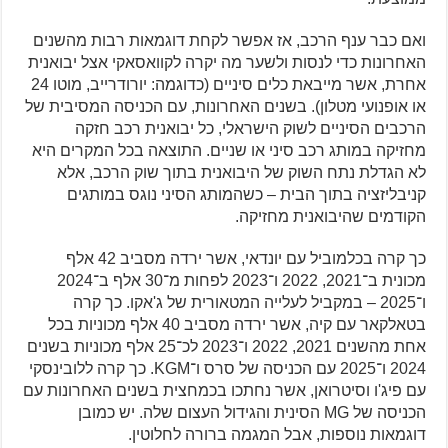
ואם כבר ענף הרכב, אז אפשר לקחת דוגמאות רבות מהשנים
האחרונות כדי לנסות ולשער מה יקרה לקוואסאקי אצל יבואנית
אחרת, אשר מייבאת כלים סיניים (כדוגמה: יורודרייב, מוטו 24
או אופנועי מטלון). בשנים האחרונות, עם הכניסה המסיבית של
הרכבים הסיניים לשוק הישראלי, כל יבואנית רכב חזקה
מחזיקה במותג רכב סיני או שניים. התוצאה בכל המקרים היא
לא הגדלת נתח השוק של היבואנית בתוך שוק הרכב, אלא
קניבליזציה בתוך הבית – כשהמותג הסיני נוגס במותגים
הקודמים שהיבואנית מחזיקה.
כך קרה בכלמוביל עם יונדאי, אשר ירדה מסביב 42 אלף
מכונית ב־2021, 2022 ו־2023 לפחות מ־30 אלף ב־2024
ו־2025 – במקביל לעלייה המטאורית של ג'אקו. כך קרה
בטאלקאר עם קיה, אשר ירדה מסביב 40 אלף מכוניות בכל
אחת מהשנים 2021, 2022 ו־2023 לכ־25 אלף מכוניות בשנים
2024 ו־2025 עם הכניסה של סרס ו־KGM. כך קרה ללובינסקי
עם פיג'ו וסיטרואן, אשר נחתכו בכמחצית בשנים האחרונות עם
הכניסה של MG הסינית והגידול העצום שלה. יש כמובן
דוגמאות נוספות, אבל המגמה ברורה לחלוטין.