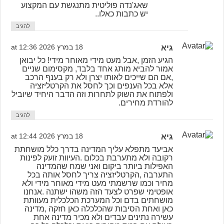
שאג'נדה פוליטית מתנגשת עם המקצוע
יש כתבות כאלו..
להגיב
גיא
18 במרץ 2026 at 12:36
הגיע הזמן ,אבל מעט מידי מאוחר מידי! כל יבואן
אמור להביא מותג אחד בלבד, מקסימום שניים
,אם הם שייכים לאותו יצרן ולא רק בענף הרכב
אלא בכל הענפים וכך לחסל את הקרטליזציה
ולפתוח את השוק לתחרות וזה הדבר היחיד שיוביל
להורדת מחירים.
להגיב
גיא
18 במרץ 2026 at 12:44
אביעד מתפלא עליך המדינה בדרך כלל מושחתת
רקובה ולא מתערבת בכלום .העיוות זועק לפינות
האפילות ביותר ביקום ואני שמח שהמדינה
התערבה ,הקרטליזציה צריך לחסל אותה בכל
מחיר וכמו שרשמתי מעט מידי מאוחר מידי ולא
אופטימי שפרט לצעד הזה משהו ישתנה .אנחנו
מושחתים בדם וכל המערכת הכלכלית מעוותת
כאן ואחת הסיבות שהכלכלה כאן חזקה ,מדינה
עשירה נתינים עבדים ולא מכיר מדינה אחת