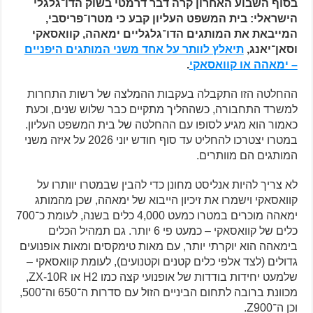
בסוף השבוע האחרון קרה דבר דרמטי בשוק הדו־גלגלי
הישראלי: בית המשפט העליון קבע כי מטרו־פריסבי,
המייבאת את המותגים הדו־גלגליים ימאהה, קוואסאקי
וסאן־יאנג,
תיאלץ לוותר על אחד משני המותגים היפניים
– ימאהה או קוואסאקי
.
ההחלטה הזו התקבלה בעקבות ההמלצה של רשות התחרות
למשרד התחבורה, כשההליך מתקיים כבר שלוש שנים, וכעת
כאמור הוא מגיע לסופו עם ההחלטה של בית המשפט העליון.
במטרו יצטרכו להחליט עד סוף חודש יוני 2026 על איזה משני
המותגים הם מוותרים.
לא צריך להיות אנליסט מחונן כדי להבין שבמטרו יוותרו על
קוואסאקי וישמרו את זיכיון הייבוא של ימאהה, שכן מהמותג
ימאהה מוכרים במטרו כמעט 4,000 כלים בשנה, לעומת כ־700
כלים של קוואסאקי – כמעט פי 6 יותר. גם תמהיל הכלים
בימאהה הוא יוקרתי יותר, עם מאות טימקסים ומאות אופנועים
גדולים (לצד אלפי כלים קטנים וקטנועים), לעומת קוואסאקי –
שלמעט יחידות בודדות של אופנועי קצה כמו H2 או ZX-10R,
מכוונת ברובה לתחום הביניים הזול עם סדרות ה־650 וה־500,
וכן ה־Z900.