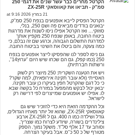
הקרטל מחרים כבר עשר שנים את דגמי 250
סמ"ק - תביאו את קאווסאקי ZX-25R
21 במרץ 2026 at 9:16
הקרטל הפסיק לייבא אופנועים בנפח 250 סמ"ק,
יבואנים בודדים מביאים פה ושם 250, בנלי,
סוזוקי… ואז הקרטל אפילו ניסו לשנות את מדרגות
ביטוח החובה, באופן שנפח 250 מקפיץ אותך
למדרגת התשלום הגבוהה, וכרגע שם זה נבלם, כי
כמה צעקה, והם ביטלו את השינוי בביטוח החובה.
גם ניסו לספר לנו שהפסיקו לייצר אופנועים בנפח
250 (כמו קפלן, גם הם שכחו שיש היום "ערוץ14",
ורשתות חברתיות).
ויש את הטענה השקרית: 250 מיוצר רק לשוק
האסייתי (ולא עובר תקינה אירופאית), למה שקר?
כי כל דגם שהקרטל חפץ בעיקרו כן עובר תקינה.
יבואן יכול לבקש מהמפעל במזרח כל בקשה שבא
לו. אפילו יש אופנועים שמייצרים לפי דרישה רק
לישראל.
וכל ההקדמה הזאת היא כדי להזכיר שיש גם
קאווסאקי ZX-25R, שהוא זול יותר מאחיו הגדולים,
גודל ושילדה כמו ה 400. גם ל ZX-25R ארבע
צילינדרים בשורה, שיודע לצרוח כמו שצריך,
וסוחב עד 17 אלף סל"ד. משקל נמוך. הספק
מטורף של כ 50 כ"ס. אבל בעיקר הצרחה.