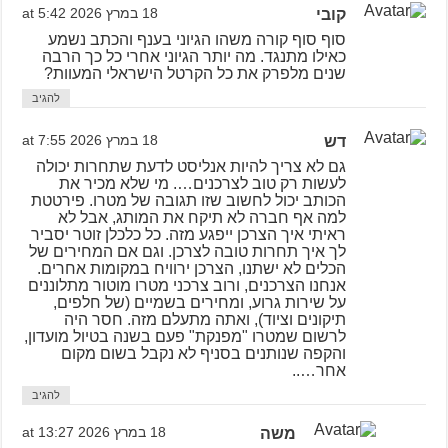
קובי
18 במרץ 2026 at 5:42
סוף סוף קורה משהו הגיוני בענף והכתב נשמע
כאילו מתנגד. מה יותר הגיוני אחרי כל כך הרבה
שנים מלפרק את כל הקרטל הישראלי המעוות?
להגיב
דש
18 במרץ 2026 at 7:55
גם לא צריך להיות אנליסט לדעת שתחרות יכולה
לעשות רק טוב לצרכנים…. מי שלא מכיר את
הכותב יכול לחשוב שזו תגובה של מטרו. פירטטת
למה אף חברה לא תיקח את המותג, אבל לא
ראיתי איך הצרכן ייפגע מזה. כל כלכלן זוטר יסביר
לך איך תחרות טובה לצרכן. וגם אם המחירים של
הכלים לא ישתנו, הצרכן ירוויח במקומות אחרים.
אנחנו הצרכנים, ורוב צרכני מטרו מוטור מתלוננים
על שירות גרוע, ומחירים בשמיים (של חלפים,
תיקונים וציוד), ואתה מתעלם מזה. חסר היה
לרשום שמטרו "מפנקת" פעם בשנה בטיול מועדון,
והקפה שנותנים בסניף לא נקבל בשום מקום
אחר…..
להגיב
משה
18 במרץ 2026 at 13:27