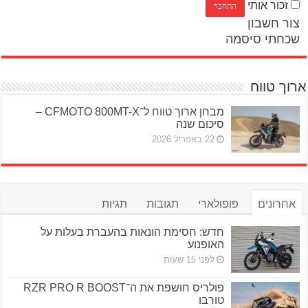
זכור אותי
צור חשבון
שכחתי סיסמה
ארוך טווח
מבחן ארוך טווח ל־CFMOTO 800MT-X –
סיכום שנה
22 באפריל 2026
אחרונים
פופולארי
תגובות
תגיות
חדש: חסימת הונאות בהעברת בעלות על
האופנוע
לפני 15 שעות
פולריס חושפת את ה־RZR PRO R BOOST
טורבו