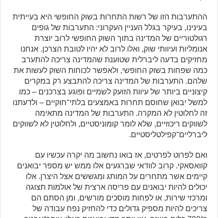
ההתערבות הזו של רשות התחרות בשוק החופשי היא בעייתית
בעינינו, בעיקר בגלל העניין העקרוני: התערבות של גופים
רגולטוריים של המדינה בתוך השוק החופשי לרוב יוצרת
אנומליות ועיוותי שוק, ואלו לרוב לא יהיו לטובת הצרכן. אנחנו
מחזיקים בדעה ליברלית שטוענת שהמדינה צריכה להתערב
כמה שפחות בשוק החופשי, ולאפשר לכוחות השוק לעשות את
שלהם. התערבות של המדינה צריכה להתבצע רק במקרים
קיצוניים ביותר של עיוות הזועק לשמיים ופוגע בצרכנים – כמו
למשל יבואן שחוסם תחרות באמצעים בלתי־חוקיים – ולדעתנו
זה לחלוטין לא המקרה. התערבות של המדינה מתאימה
לשווקים ריכוזיים, שלא לומר קומוניסטיים, ולחלוטין לא לשווקים
ליברליים־קפילטליסטיים.
ואם לפרוט לפרטים, אז בואו נחשוב מה יקרה עכשיו עם
קוואסאקי. קרוב לוודאי שברגעים אלו ממש יש מספר יבואנים
קיימים אשר מתחרים על המותג ומגששים אצל היצרן. אלו
יכולים להיות יבואנים עם פריסה ארצית של אולמות תצוגה
ומרכזי שירות, או לפחות מוסכים מורשים, ומן הסתם הם
צריכים להיות מספיק גדולים כדי להחזיק נפח עבודה של