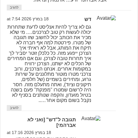
להגיב
דש
18 במרץ 2026 at 7:54
גם לא צריך להיות אנליסט לדעת שתחרות
יכולה לעשות רק טוב לצרכנים…. מי שלא
מכיר את הכותב יכול לחשוב שזו תגובה
של מטרו. פירטטת למה אף חברה לא
תיקח את המותג, אבל לא ראיתי איך
הצרכן ייפגע מזה. כל כלכלן זוטר יסביר לך
איך תחרות טובה לצרכן. וגם אם המחירים
של הכלים לא ישתנו, הצרכן ירוויח
במקומות אחרים. אנחנו הצרכנים, ורוב
צרכני מטרו מוטור מתלוננים על שירות
גרוע, ומחירים בשמיים (של חלפים,
תיקונים וציוד), ואתה מתעלם מזה. חסר
היה לרשום שמטרו "מפנקת" פעם בשנה
בטיול מועדון, והקפה שנותנים בסניף לא
נקבל בשום מקום אחר…..
להגיב
תגובה ל"דש" [ואני לא
אברהמי]
18 במרץ 2026 at 17:16