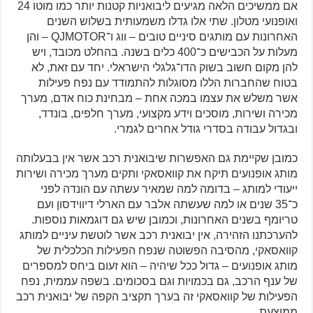
אם ממשיכים הלאה מגיעים ליבואניות קטנות יותר כמו מוטו 24
ואופנועי מטלון. שתי אלו גדלו משמעותית בשלוש השנים
האחרונות עם מותגים סיניים טובים – ווג ו־QJMOTOR – והן
מעלות על הכבישים כ־400 כלים בשנה. בהחלט מכובד, ויש
להן מקום חשוב בשוק הדו־גלגלי הישראלי. יחד עם זאת, לא
בטוח שהחברות הללו מסוגלות להתמודד עם נפח פעילות
אשר משלש את עצמו במכה אחת – מבחינת כוח אדם, מערך
מכירה ושירות, מוסכים וידע מקצועי, מערך חלפים, בונדד,
ובגדול עבודה בסדרי גודל אחרים לגמרי.
כמובן שקיימת גם האפשרות שיבואנית רכב אשר אין בבעלותה
מותג אופנועים תיקח את קוואסאקי ותקים מערך מכירה ושירות
ייעודי למותג – בדומה למה שמאיר עשתה עם הונדה לפני
כ־35 שנים או למה שעשתה אלבר עם הארלי דיווידסון ועם
טריומף בשנים האחרונות, וכמובן שיש גם דוגמאות נוספות.
להערכתנו הזהירה, אין יבואנית רכב אשר לוטשת עיניים למותג
קוואסאקי, מהסיבה הפשוטה שנפח הפעילות הכלכלית של
מותג אופנועים – גדול ככל שיהיה – הוא זעום ביחס למספרים
של ענף הרכב, גם בכמויות וגם בסכומים. בשפה עממית, נפח
הפעילות של קוואסאקי זה בערך תקציב הקפה של יבואנית רכב
ממוצעת.