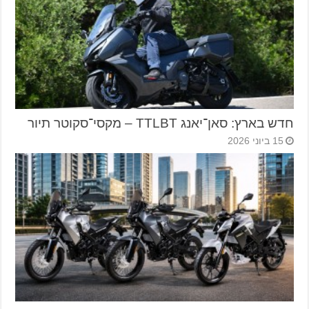
חדש בארץ: סאן־יאנג TTLBT – מקסי־סקוטר תיור
15 ביוני 2026