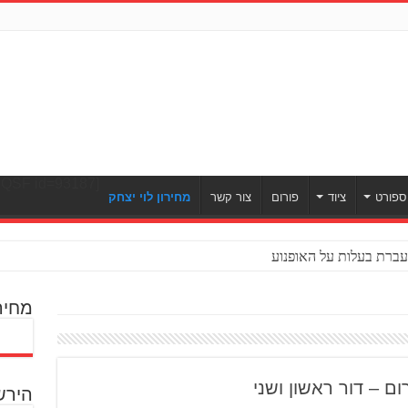
[ULWPQSF id=93187]
ספורט
ציוד
פורום
צור קשר
מחירון לוי יצחק
ברת בעלות על האופנוע
מחיר
הירש