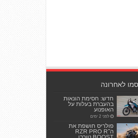
סמו לאחרונה
חדש: חסימת הונאות
בהעברת בעלות על
האופנוע
לפני 2 ימים
פולריס חושפת את
ה־RZR PRO R
BOOST טורבו