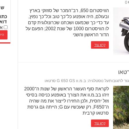
0
שם
הוויסטרום 650, רב־המכר של סוזוקי בארץ
ובעולם, היה אופנוע כל־כך טוב וכל־כך נפוץ,
כתו
דוא
עד כדי כך שכמעט ושכחנו שכרונולוגית קדם
אנ
לו הוויסטרום 1000 של שנת 2002; הפעם על
הדור הראשון והשני
קרא עוד
ור לתגובות
על נוסטלגיה: ב.מ.וו G 650 GS סרטאו
לקראת סוף העשור הראשון של שנות ה־2000
זיהו בב.מ.וו את הצורך באופנוע כניסה בסיסי
וזול יחסית, ולכן החזירו לייצור את מה שהיה
ה־F650, רק שעכשיו עם G; הייתה גם גרסת
סרטאו קרבית
קרא עוד