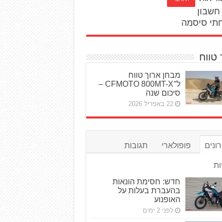
חשבון
תי סיסמה
 טווח
מבחן ארוך טווח
ל־CFMOTO 800MT-X –
סיכום שנה
22 באפריל 2026
ונים
פופולארי
תגובות
ות
חדש: חסימת הונאות
בהעברת בעלות על
האופנוע
לפני 2 ימים