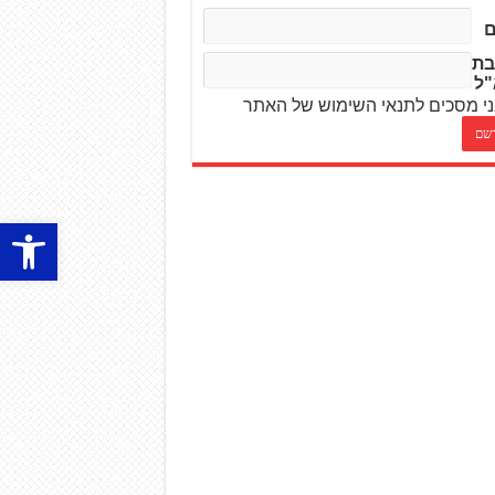
בת
"ל
י מסכים לתנאי השימוש של האתר
פתח סרגל