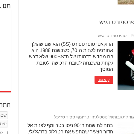
תנו ב
הדוקאטי סופרספורט (SS) הוא שם שהולך
אחורנית לשנות ה־70, כשבשנת 1988 הוא
קם מחדש בדמותו של ה־900SS שלא דרש
לקחת משכנתה לטובת הרכישה ולטובת
המוסך
קרא עוד
התחב
ור לתגובות
על נוסטלגיה: טריומף ספיד טריפל
בתחילת שנות ה־90 ניסו בטריומף לפנות אל
הדור הצעיר שמחפש את הטרלול בדו־גלגלי,
זכ