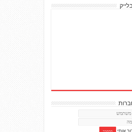
לייק
רות
ור אותי