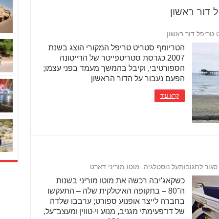
 דור ראשון
 טריפל דור ראשון
הטריומף סטריט טריפל המקורי הוצג בשנת
2007 כגרסת סטריטפייטר של הדייטונה
הספורטיבי, וקיבל בהמשך מעמד בפני עצמו;
הפעם נעבור על הדור הראשון
קרא עוד
סגור לתגובות
על נוסטלגיה: מוטו מוריני דארט
כשקאג'יבה רכשה את מוטו מוריני בשנות
ה־80 – בתקופה האיטלקית שלה – התעקשו
בחברה לייצר אופנוע ספורט; ערבבו שלדה
של דו־פעימתי מגניב, מנוע וי-טווין ומעצב־על,