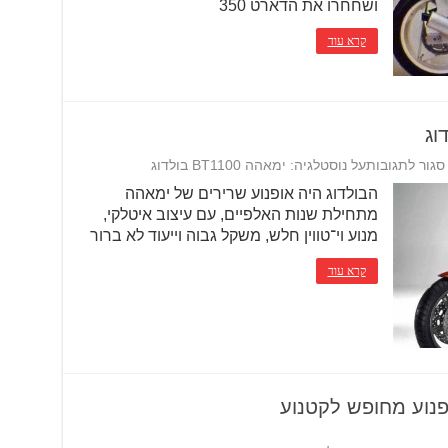
ושחחרו את הדארט 350
קרא עוד
סגור לתגובות
על נוסטלגיה: ימאהה BT1100 בולדוג
הבולדוג היה אופנוע שרירים של ימאהה
מתחילת שנות האלפיים, עם עיצוב איטלקי,
מנוע וי־טווין חלש, משקל גבוה וייעוד לא ברור
קרא עוד
פנוע מחופש לקטנוע