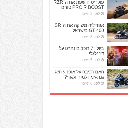
פולריס חושפת את ה־RZR
PRO R BOOST טורבו
לפני 3 ימים
אפריליה משיקה את ה־SR
GT 400 בישראל
לפני 3 ימים
ביולי: 7 רוכבים נהרגו על
דו־גלגלי
לפני 5 ימים
האם רכיבה על אופנוע היא
גם אימון למוח ולגוף?
לפני 6 ימים