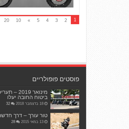
1
20
10
»
5
4
3
2
פוסטים פופולריים
מינואר 2019 – תער
ביטוח החובה יעלו
18 בדצמבר 2018
32
טור עורך – דרך חדשה
13 במאי 2015
28