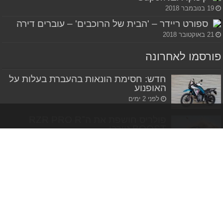
19 בנובמבר 2018
ספורט ריידר – 'הבית של הרוכבים' – עוברים דירה
21 באוקטובר 2018
פורסמו לאחרונה
חדש: חסימת הונאות בהעברת בעלות על
האופנוע
לפני 2 ימים
פולריס חושפת את ה־RZR PRO R
BOOST טורבו
לפני 2 ימים
אפריליה משיקה את ה־SR GT 400
בישראל
לפני 2 ימים
Privacy Policy
|
Hosted by SPD.co.il
|
הצהרת נגישות