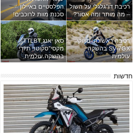
רכיבת דו־גלגלי על השול
הפלסטיים באיילון –
– מה מותר ומה אסור?
סכנת מוות לרוכבים!
רכיבה ראשונה: סוזוקי
סאן יאנג TTLBT –
SV-7GX בהשקה
מקסי־סקוטר תיורי
עולמית
בהשקה עולמית
חדשות