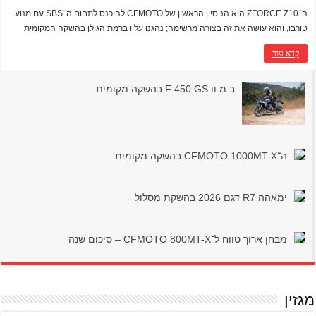
ה־ZFORCE Z10 הוא הניסיון הראשון של CFMOTO להיכנס לתחום ה־SBS עם מנוע
טורבו, והוא עושה את זה בצורה מרשימה; נהגנו עליו ברמת הגולן בהשקה המקומית
קרא עוד
ב.מ.וו F 450 GS בהשקה מקומית
ה־CFMOTO 1000MT-X בהשקה מקומית
ימאהה R7 דגם 2026 בהשקת מסלול
מבחן ארוך טווח ל־CFMOTO 800MT-X – סיכום שנה
מגזין