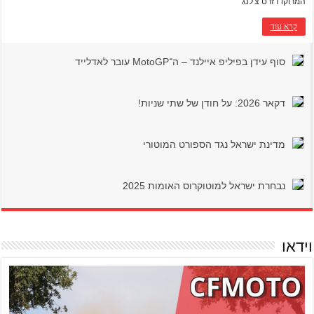
המרוקו דזרט צ'לנג'
קרא עוד
סוף עידן בפיליפ איילנד – ה־MotoGP עובר לאדלייד
דקאר 2026: על חודן של שתי שניות!
מדינת ישראל נגד הספורט המוטורי
נבחרת ישראל למוטוקרוס האומות 2025
וידאו