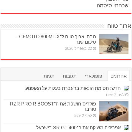
שכחתי סיסמה
ארוך טווח
מבחן ארוך טווח ל־CFMOTO 800MT-X –
סיכום שנה
22 באפריל 2026
אחרונים
פופולארי
תגובות
תגיות
חדש: חסימת הונאות בהעברת בעלות על האופנוע
לפני 2 ימים
פולריס חושפת את ה־RZR PRO R BOOST
טורבו
לפני 2 ימים
אפריליה משיקה את ה־SR GT 400 בישראל