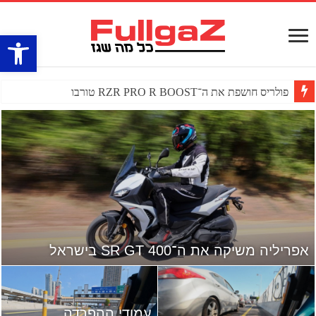
פתח סרגל
פולריס חושפת את ה־RZR PRO R BOOST טורבו
אפריליה משיקה את ה־SR GT 400 בישראל
עמודי ההפרדה