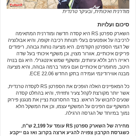
מודרנית ואיכותית, ובעיקר טרנדית
סיכום ועלויות
השארק ספרטן RS היא קסדה חדשה ומודרנית המתאימה
לרכיבה על אופנועים בעלי תנוחת רכיבה זקופה, והיא אבולוציה
של דגמי הספרטן הקודמים. היא מציעה נוחות גבוהה, ריפודים
פריקים איכותיים, אוורור מצוין, וכן משקף איכותי בעל שדה
ראייה רחב וללא עיוותים, ומשקף שמש אינטגרלי. היא גם בנויה
היטב, מחומרים איכותיים ועם גימור ברמה גבוהה, והיא מציעה
מבנה אווירודינמי ועמידה בתקן החדש ECE 22.06.
כל המאפיינים האלה הופכים את הספרטן RS לקסדה טרנדית,
אשר יותר מקורצת לקהל צעיר ותזזיתי, והיא בהחלט קסדה
שנעים לחבוש על הראש. בצד החסרונות נציין את מנגנון פירוק
המשקף עם הפינים על המשקף עצמו, וכן את המשקל הלא
נמוך במיוחד של הגרסה הרגילה.
מחירה של השארק ספרטן RS עומד על 2,199 ש"ח,
כשגרסת הקרבון צפויה להגיע ארצה בקרוב ואז גם ייקבע