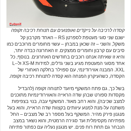
קסדה לרכיבה על נייקדים ואופנועים עם תנוחת רכיבה זקופה
ישנם שני סוגי מעטפת לספרטן RS – האחד מקרבון קל
משקל, והשני – זה שכאן במבחן – עשוי מחומרים מרוכבים כמו
סיבים עם קרבון וחומרים ממצקים. זו האחרונה כבדה יותר,
והיא זו שאיתה אנחנו רוכבים בחודשים האחרונים. בנוסף, כל
אחד מסוגי המעטפת מגיע בשני גדלים, למידות XS-M ול-L-
XXL. המבנה אווירודינמי, עם ספוילר בחלקה האחורי של
הקסדה, כשהעיקרון המנחה הוא קסדה לתנוחת רכיבה זקופה.
בשל כך, גם פתח המשקף מיועד לתנוחה זקופה (להבדיל
מקסדות ספורט שבהן שדה הראייה והאווירודינמיות מתוכנים
למצב שכיבה), והוא רחב מאוד. המשקף עבה, בנוי בצפיפות
משתנה על-מנת למנוע עיוותים בקצוות שדה הראייה, והוא בעל
מנגנון פירק מהיר. המשקף בעל מספר רב של מצבים – החל
מפתיחה מקסימלית ועד סגירה הרמטית, והוא נשאר במצב
הנבחר גם תחת רוח פנים. יש מנגנון נעליה עם כפתור פתיחה