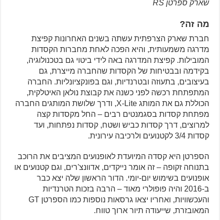
שארק ספרטן RS
מה זה?
חברת שארק הצרפתית עשתה בשנים האחרונות קפיצת
מדרגה משמעותית, והיא הפכה לאחת מחברות הקסדות
המובילות. קפיצת המדרגה באה לידי ביטוי גם בטכנולוגיה,
בקידמה ובבטיחות של הקסדות שהחברה מייצרת, גם
בעיצובים, בתעוזה ובטרנדיות, וגם בפונקציונליות. החברה
המתפתחת רכשה לפני כשנה את קבוצת נולאן האיטלקית,
הכוללת גם את המותג X-Lite, ודרך שלושת המותגים החברה
מפתחת קסדות בסגמנטים רבים – החל מקסדות קצה
למרוצים, דרך קסדות כביש ושטח, קסדות נפתחות, ועד
קסדות 3/4 לקטנועים ולרכיבה עירונית.
הספרטן היא קסדה המיועדת לאופנועים המציבים את הרוכב
בתנוחה זקופה – זה אומר נייקדים, אדוונצ'רים, וגם קטנועים או
אופנועים בשימוש יום-יומי. הדור הראשון שלה יצא כבר
ב-2016 והיה פופולרי מאוד – הרבה בזכות הטרנדיות
והעכשוויות, ואחריו יצאו גרסאות נוספות כמו הספרטן GT
המאובזרת, שייעודה תיור ארוך טווח.