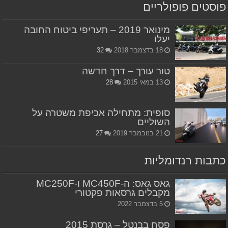
פוסטים פופולריים
מינואר 2019 – תעריפי ביטוח החובה
יעלו
18 בדצמבר 2018
32
טור עורך – דרך חדשה
13 במאי 2015
28
סופית: מתחילה אכיפת משטרה על
השוליים
21 בנובמבר 2019
27
כתבות רנדומליות
גאס גאס: ה-MC450F ו-MC250F
מקבלים גרסאות פקטורי
5 בדצמבר 2022
פסח בבנטל – גרסת 2015