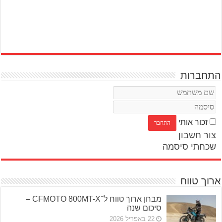
התחברות
זכור אותי
צור חשבון
שכחתי סיסמה
ארוך טווח
מבחן ארוך טווח ל־CFMOTO 800MT-X –
סיכום שנה
22 באפריל 2026