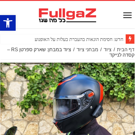
פתח סרגל
חדש: חסימת הונאות בהעברת בעלות על האופנוע
דף הבית
/
ציוד
/
מבחני ציוד
/
ציוד במבחן: שארק ספרטן RS –
קסדה לנייקד