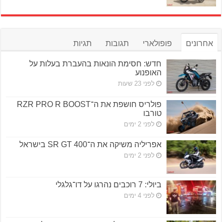
אחרונים
פופולארי
תגובות
תגיות
חדש: חסימת הונאות בהעברת בעלות על
האופנוע
לפני 23 שעות
פולריס חושפת את ה־RZR PRO R BOOST
טורבו
לפני 2 ימים
אפריליה משיקה את ה־SR GT 400 בישראל
לפני 2 ימים
ביולי: 7 רוכבים נהרגו על דו־גלגלי
לפני 4 ימים