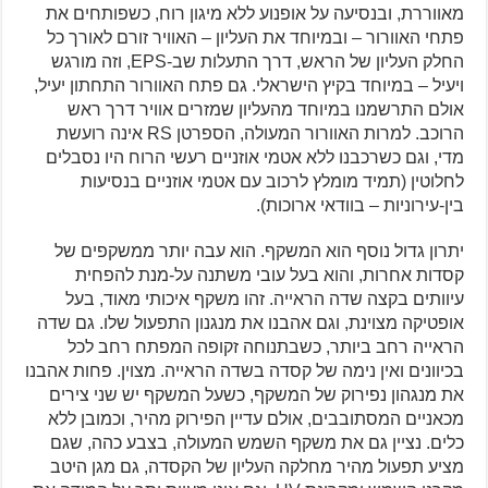
מאווררת, ובנסיעה על אופנוע ללא מיגון רוח, כשפותחים את
פתחי האוורור – ובמיוחד את העליון – האוויר זורם לאורך כל
החלק העליון של הראש, דרך התעלות שב-EPS, וזה מורגש
ויעיל – במיוחד בקיץ הישראלי. גם פתח האוורור התחתון יעיל,
אולם התרשמנו במיוחד מהעליון שמזרים אוויר דרך ראש
הרוכב. למרות האוורור המעולה, הספרטן RS אינה רועשת
מדי, וגם כשרכבנו ללא אטמי אוזניים רעשי הרוח היו נסבלים
לחלוטין (תמיד מומלץ לרכוב עם אטמי אוזניים בנסיעות
בין-עירוניות – בוודאי ארוכות).
יתרון גדול נוסף הוא המשקף. הוא עבה יותר ממשקפים של
קסדות אחרות, והוא בעל עובי משתנה על-מנת להפחית
עיוותים בקצה שדה הראייה. זהו משקף איכותי מאוד, בעל
אופטיקה מצוינת, וגם אהבנו את מנגנון התפעול שלו. גם שדה
הראייה רחב ביותר, כשבתנוחה זקופה המפתח רחב לכל
בכיוונים ואין נימה של קסדה בשדה הראייה. מצוין. פחות אהבנו
את מנגהון נפירוק של המשקף, כשעל המשקף יש שני צירים
מכאניים המסתובבים, אולם עדיין הפירוק מהיר, וכמובן ללא
כלים. נציין גם את משקף השמש המעולה, בצבע כהה, שגם
מציע תפעול מהיר מחלקה העליון של הקסדה, גם מגן היטב