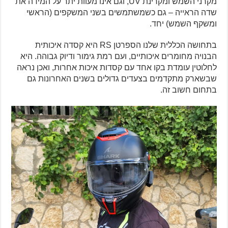
מקרני השמש ומקרינת UV, וגם אינו מעוות יתר על המידה את
שדה הראייה – גם כשמשתמשים בשני המשקפים (הראשי
ומשקף השמש) יחד.
בתחושה הכללית שלנו הספרטן RS היא קסדה איכותית
הבנויה מחומרים איכותיים, ועם רמת גימור ודיוק גבוהה. היא
לחלוטין עומדת בקו אחד עם קסדות איכות אחרות, ואכן נראה
שבשארק מתקדמים בצעדים גדולים בשנים האחרונות גם
בתחום חשוב זה.