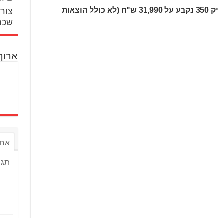
מחירו של הרויאל אנפילד גואן קלאסיק 350 נקבע על 31,990 ש"ח (לא כולל הוצאות
צור 
שכח
ארוך
אחר
תגי