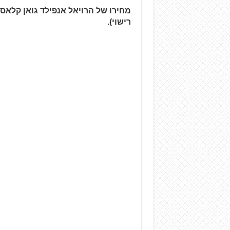
רישוי).