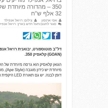
350 – מהדורה מיוחדת ש
32 אלף ש"ח
אסי ארנסון
צילום: רויאל אנפילד
סגור לתגובות
על חדש בארץ: רויאל אנפילד 
דל"ב מוטוספורט, יבואנית רויאל אנפ
(GOAN) קלאסיק 350.
דופן לבנה. יש גם תאורת LED היקפית וצג TFT.