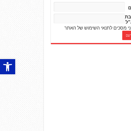
בת
"ל
י מסכים לתנאי השימוש של האתר
פתח סרגל