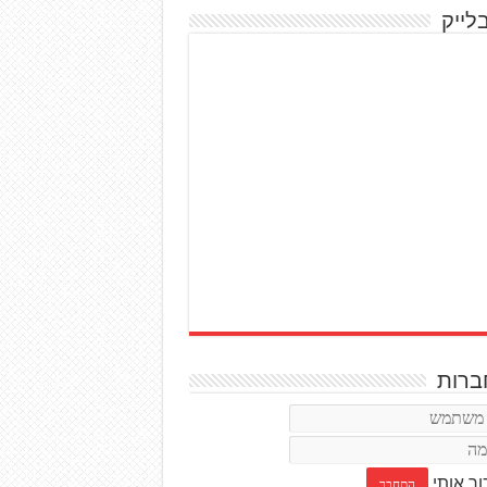
לייק
רות
ור אותי