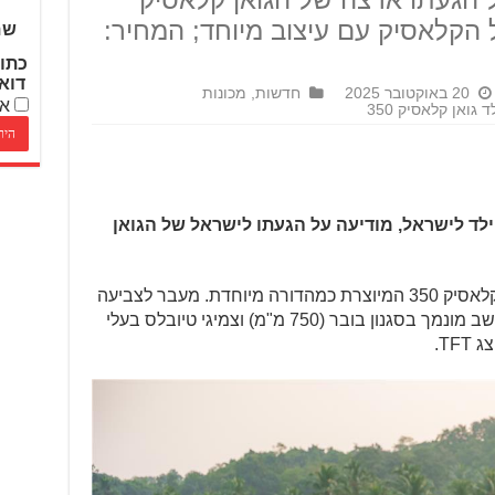
ל הקלאסיק עם עיצוב מיוחד; המחיר:
שם
כתו
דוא
20 באוקטובר 2025
חדשות
,
מכונות
אנ
גואן קלאסיק 350
ילד לישראל, מודיעה על הגעתו לישראל של הגואן
הגואן קלאסיק הוא גרסה מיוחדת של הקלאסיק 350 המיוצרת כמהדורה מיוחדת. מעבר לצביעה
מיוחדת יש כידון מוגבה (Ape Style), מושב מונמך בסגנון בובר (750 מ"מ) וצמיגי טיובלס בעלי