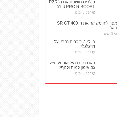
פולריס חושפת את ה־RZR
PRO R BOOST טורבו
לפני 3 ימים
אפריליה משיקה את ה־SR GT 400
ראל
3 ימים
ביולי: 7 רוכבים נהרגו על
דו־גלגלי
לפני 5 ימים
האם רכיבה על אופנוע היא
גם אימון למוח ולגוף?
לפני 6 ימים