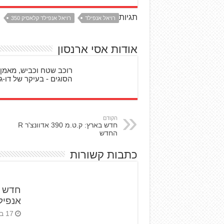
תגיות
רויאל אנפילד
רויאל אנפילד קלאסיק 350
אודות אסי ארנסון
רוכב שטח וכביש, מאמן 
הסוגים - בעיקר של דו-גל
הקודם
חדש בארץ: ק.ט.מ 390 אדוונצ'ר R
החדש
כתבות קשורות
חדש ב
אנפילד
17 ביולי 2025