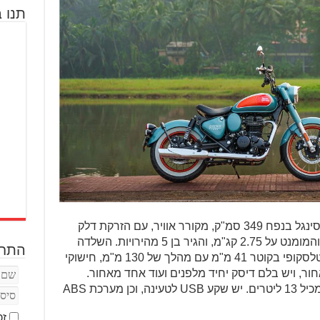
תנו ב
הבסיס המכני זהה לקלאסיק 350: מנוע סינגל בנפח 349 סמ"ק, מקורר אוויר, עם הזרקת דלק
אלקטרונית. ההספק עומד על 20.4 כ"ס והמומנט על 2.75 קג"מ, והגיר בן 5 מהירויות. השלדה
התחב
עשויה מפלדה, כאשר מלפנים יש מזלג טלסקופי בקוטר 41 מ"מ עם מהלך של 130 מ"מ, חישוקי
ם במידות 19″ מלפנים ו-18″ מאחור, ויש בלם דיסק יחיד מלפנים ועוד אחד מאחור.
המשקל עומד על 195 ק"ג, ומיכל הדלק מכיל 13 ליטרים. יש שקע USB לטעינה, וכן מערכת ABS
זכ