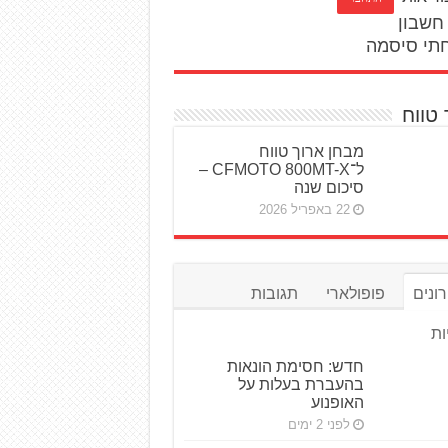
חשבון
תי סיסמה
 טווח
מבחן ארוך טווח
ל־CFMOTO 800MT-X –
סיכום שנה
22 באפריל 2026
ונים
פופולארי
תגובות
ות
חדש: חסימת הונאות
בהעברת בעלות על
האופנוע
לפני 2 ימים