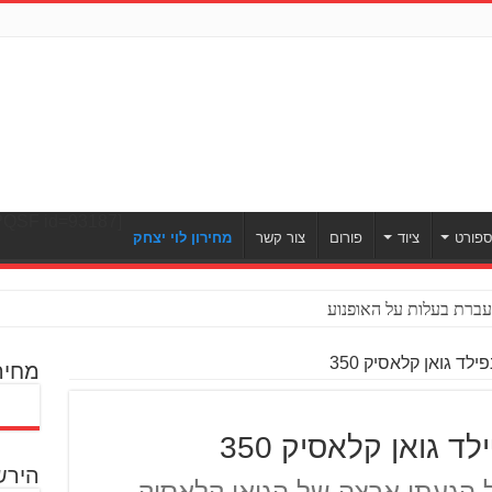
[ULWPQSF id=93187]
פורט
ציוד
פורום
צור קשר
מחירון לוי יצחק
ברת בעלות על האופנוע
לד גואן קלאסיק 350
מחיר
 גואן קלאסיק 350
הירש
ל הגעתו ארצה של הגואן קלאסיק