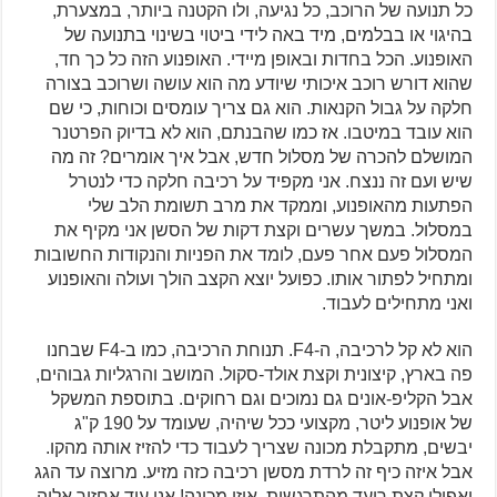
כל תנועה של הרוכב, כל נגיעה, ולו הקטנה ביותר, במצערת,
בהיגוי או בבלמים, מיד באה לידי ביטוי בשינוי בתנועה של
האופנוע. הכל בחדות ובאופן מיידי. האופנוע הזה כל כך חד,
שהוא דורש רוכב איכותי שיודע מה הוא עושה ושרוכב בצורה
חלקה על גבול הקנאות. הוא גם צריך עומסים וכוחות, כי שם
הוא עובד במיטבו. אז כמו שהבנתם, הוא לא בדיוק הפרטנר
המושלם להכרה של מסלול חדש, אבל איך אומרים? זה מה
שיש ועם זה ננצח. אני מקפיד על רכיבה חלקה כדי לנטרל
הפתעות מהאופנוע, וממקד את מרב תשומת הלב שלי
במסלול. במשך עשרים וקצת דקות של הסשן אני מקיף את
המסלול פעם אחר פעם, לומד את הפניות והנקודות החשובות
ומתחיל לפתור אותו. כפועל יוצא הקצב הולך ועולה והאופנוע
ואני מתחילים לעבוד.
הוא לא קל לרכיבה, ה-F4. תנוחת הרכיבה, כמו ב-F4 שבחנו
פה בארץ, קיצונית וקצת אולד-סקול. המושב והרגליות גבוהים,
אבל הקליפ-אונים גם נמוכים וגם רחוקים. בתוספת המשקל
של אופנוע ליטר, מקצועי ככל שיהיה, שעומד על 190 ק"ג
יבשים, מתקבלת מכונה שצריך לעבוד כדי להזיז אותה מהקו.
אבל איזה כיף זה לרדת מסשן רכיבה כזה מזיע. מרוצה עד הגג
ואפילו קצת רועד מהתרגשות. איזו מכונה! אני עוד אחזור אליה.