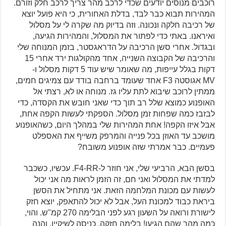
רוכבים מנוסים יודעים שכדי לרכב מהר צריך לרכב חלק וזורם.
המהירות תבוא כבר לבד, בדלת האחורית, כי היא פועל יוצא
של רכיבה חלקה ונכונה. וזה בדיוק מה שקרה לי על מסלול
ואיראנו. באתי כדי לפתור את המסלול, והמהירות הגיעה,
ובגדול. אחרי סשן הרכיבה על הדראגסטר, בזמן המנוחה שלי
והרכיבה של הקבוצה השנייה, אחד מהקולגות ירד אחרי 15
דקות בגלל עייפות, מה שאומר שיש עוד 5 דקות מסלול ו-
MV אגוסטה F3 אחד שעומד ברחבה בודד עם צמיגים חמים,
ממתין לרוכב שיבוא לתת עליו גז. מנוחה או לא, רצתי אל
האופנוע כמוצא שלל רב תוך כדי שאני חובש את הקסדה, כדי
לבזבז כמה שפחות זמן מסלול. הספקתי לעשות הקפה אחת,
אבל איזו הקפה! אחת המהירות שלי במהלך היום, כשהאופנוע
מושכב עד האוזן בכל פנייה והמרפק משייף את האספלט
פעמיים. כבר אמרתי שזה אופנוע משובח?
בסשן הבא, הרביעי שלי, אני חוזר ל-F4-RR. עכשיו, כשכבר
למדתי את המסלול ואני חם, זה הזמן לראות מה אני יכול
לעשות עם מכונת המלחמה הזאת. אני מתחיל את הסשן
ביראת כבוד למכונת העל, אבל לא יכול להתאפק, יוצא חזק
לישורת ורואה על השעון רגע לפני הבלימה 270 קמ"ש. והוי,
כמה מהר שהם הגיעו! בלימה חזקה, כניסה לשיקיין, והנה