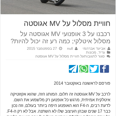
חוויית מסלול על MV אגוסטה
רכבנו על 3 אופנועי MV אגוסטה על
מסלול איטלקי; כמה רע זה יכול להיות?
אביעד אברהמי
null
27 בספטמבר 2015
גריד
,
מכונות
סגור לתגובות
על חוויית מסלול על MV אגוסטה
פורסם לראשונה באוקטובר 2014
לרכב על MV אגוסטה זה חלום. המותג הזה, שהוא אקזוטיקה
איטלקית אמיתית, מרגש כל אופנוען רק מלשמוע את השם.
לדעת רבים, ה-F4 הוא האופנוע היפה ביותר בעולם, וזה נכון
כבר 17 שנים שבהן העיצוב שלו לא השתנה. אבל לא רק ה-F4.