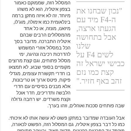
המסלול הזה, שממוקם כאמור
נכון שבחנו את
בצפון איטליה, הוא לא משהו
מיוחד. זה לא איזה מתקן ברמה
ה-F4 מיד עם
בינלאומית כמו אימולה, מוג'לו,
הגעתו ארצה,
מיזאנו, מונזה, או כל אחד
מהמסלולים הרבים שבהם
אבל בתחושה
איטליה התברכה. מדובר בסך
שלנו
הכל במסלול אזורי המשמש
לשים F4 על
להדרכות רכיבה ונהיגה, ימי
מסלול פתוחים, וגם קצת מרוצים
כבישי ישראל זה
מקומיים בסופי שבוע. לא תמצאו
קצת כמו נזם
בו חדרי תקשורת עצומים, מגדלי
זהב באף חזיר.
פיקוח, פיטס ארוך או טריבונות,
אלא מבנים בסיסיים עם חדרי
הלבשה ותדריכים, חדר אוכל
וקצת משרדים. יש רחבה גדולה
שבה פותחים סככות ואוהלים, וזהו בערך.
אבל העובדה שמדובר במתקן פשוט לא עושה אותו לא איכותי.
כמו כל דבר בצפון איטליה, גם המסלול הזה, הפשוט לכאורה,
מוקפד עד הפרטים הקטנים, מדויק מאוד, ובעיקר מתוחזק