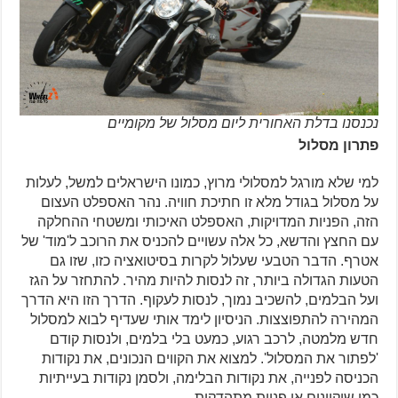
נכנסנו בדלת האחורית ליום מסלול של מקומיים
פתרון מסלול
למי שלא מורגל למסלולי מרוץ, כמונו הישראלים למשל, לעלות
על מסלול בגודל מלא זו חתיכת חוויה. נהר האספלט העצום
הזה, הפניות המדויקות, האספלט האיכותי ומשטחי ההחלקה
עם החצץ והדשא, כל אלה עשויים להכניס את הרוכב ל'מוד' של
אטרף. הדבר הטבעי שעלול לקרות בסיטואציה כזו, שזו גם
הטעות הגדולה ביותר, זה לנסות להיות מהיר. להתחזר על הגז
ועל הבלמים, להשכיב נמוך, לנסות לעקוף. הדרך הזו היא הדרך
המהירה להתפוצצות. הניסיון לימד אותי שעדיף לבוא למסלול
חדש מלמטה, לרכב רגוע, כמעט בלי בלמים, ולנסות קודם
'לפתור את המסלול'. למצוא את הקווים הנכונים, את נקודות
הכניסה לפנייה, את נקודות הבלימה, ולסמן נקודות בעייתיות
כמו שיקיינים או פניות מתהדקות.