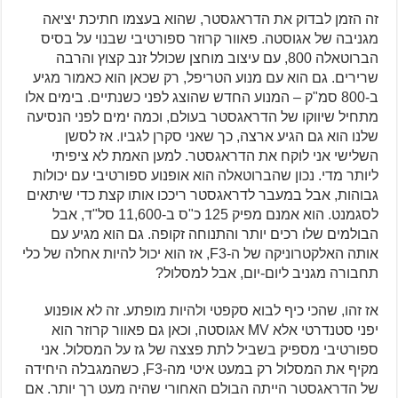
זה הזמן לבדוק את הדראגסטר, שהוא בעצמו חתיכת יציאה
מגניבה של אגוסטה. פאוור קרוזר ספורטיבי שבנוי על בסיס
הברוטאלה 800, עם עיצוב מוחצן שכולל זנב קצוץ והרבה
שרירים. גם הוא עם מנוע הטריפל, רק שכאן הוא כאמור מגיע
ב-800 סמ"ק – המנוע החדש שהוצג לפני כשנתיים. בימים אלו
מתחיל שיווקו של הדראגסטר בעולם, וכמה ימים לפני הנסיעה
שלנו הוא גם הגיע ארצה, כך שאני סקרן לגביו. אז לסשן
השלישי אני לוקח את הדראגסטר. למען האמת לא ציפיתי
ליותר מדי. נכון שהברוטאלה הוא אופנוע ספורטיבי עם יכולות
גבוהות, אבל במעבר לדראגסטר ריככו אותו קצת כדי שיתאים
לסגמנט. הוא אמנם מפיק 125 כ"ס ב-11,600 סל"ד, אבל
הבולמים שלו רכים יותר והתנוחה זקופה. גם הוא מגיע עם
אותה האלקטרוניקה של ה-F3, אז הוא יכול להיות אחלה של כלי
תחבורה מגניב ליום-יום, אבל למסלול?
אז זהו, שהכי כיף לבוא סקפטי ולהיות מופתע. זה לא אופנוע
יפני סטנדרטי אלא MV אגוסטה, וכאן גם פאוור קרוזר הוא
ספורטיבי מספיק בשביל לתת פצצה של גז על המסלול. אני
מקיף את המסלול רק במעט איטי מה-F3, כשהמגבלה היחידה
של הדראגסטר הייתה הבולם האחורי שהיה מעט רך יותר. אם