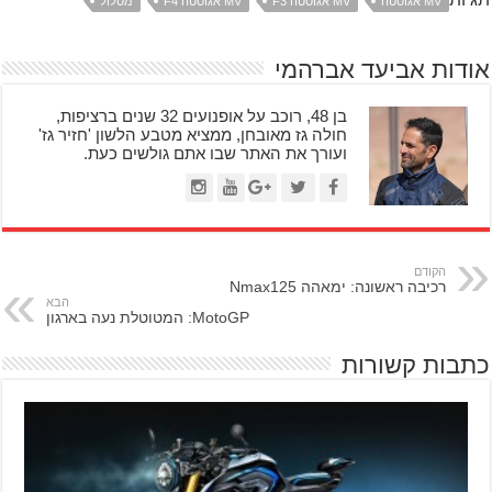
MV אגוסטה
MV אגוסטה F3
MV אגוסטה F4
מסלול
אודות אביעד אברהמי
בן 48, רוכב על אופנועים 32 שנים ברציפות,
חולה גז מאובחן, ממציא מטבע הלשון 'חזיר גז'
ועורך את האתר שבו אתם גולשים כעת.
הקודם
רכיבה ראשונה: ימאהה Nmax125
הבא
MotoGP: המטוטלת נעה בארגון
כתבות קשורות