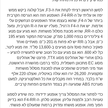
לסשן הראשון רציתי לקחת את ה-F3, אבל קולגה ביקש ממש
יפה אז עליתי על ה-F4-RR. האופנוע הזה הוא הגרסה הקרבית
ביותר של ה-F4, שהוא בעצמו אחד האופנועים הנחשקים עלי
אדמות. יש את ה-F4 ה'רגיל', מעליו יש את ה-R הקרבית, ומעל
כולם ה-RR, שהיא מכונת מסלול מושחזת. הוא מגיע עם מנוע
4 צילינדרים בנפח 1,000 סמ"ק, שבגרסת המקור מוציא 195
כ"ס, אבל ב-RR יש לא פחות מ-201 כ"ס. מאתיים ואחד
פאקינ' כוחות סוס! והם מגיעים ב-13,600 סל"ד. וזה מנוע ליטר,
כן? לא 600. הוא גם מגיע עם כל הטוב שיש לתעשייה להציע –
בולם אחורי של אוהלינס מסוג TTX, פרונט של אוהלינס
מסוג EC מתכוונן חשמלית, בלמי ברמבו מהשורה הראשונה,
ועוד מיני תופינים שהופכים אותו למכונת מסלול מושחזת
ומקצועית. 26,200 יורו הוא עולה באיטליה, ואצלנו 220 אלף
ש"ח בלבד. במחיר הזה מקבלים את כל האלקטרוניקה, למעט
מערכת ABS שמגיעה רק בצמד הדגמים הפחות קרביים.
כדי לפתור את המסלול צריך אופנוע ידידותי. כזה שיודע לספוג
טעויות רוכב ולפצות עליהן. אופנוע סלחן. ה-F4-RR הוא בדיוק
הפוך מזה. אופנוע מושחז ומדויק ברמות שמעולם לא פגשתי.