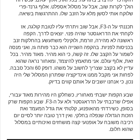
הולך לקרות שוב, אבל על מסלול אספלט. אלוף גרנד-פרי
שלוקח אותי לסשן מלא על הזנב שלו. ההתרגשות בשיאה.
תכננתי על ה-F3, אבל שוב ויתרתי עליו לטובת קולגה, אז
לקחתי את הדראגסטר שהיה פנוי. יוצאים לדרך. הקפה
ראשונה לא מהירה, זורמת, ולוקינלי משתעשע בהחלקות זנב
בכניסות לפניות. בהקפה השנייה הוא כבר פותח גז, ואני מנסה
לשמור על הקצב שלו. זה קשה, כי הוא מהיר. מאוד מהיר. בכל
זאת, אלוף עולם. אני מתאמץ להיצמד, ומאחור נראה שהוא
עדיין לא בקצב שצריך לחשוב על משהו. דופק 60 והכל סבבה.
לפחות אני מקבל ממנו אינדיקציה שפתרון המסלול שלי היה
נכון, כי אנחנו יושבים על אותם קווים בדיוק.
שבע הקפות ישבתי מאחוריו, כשחלקן היו מהירות מאוד עבורי,
אפילו שרכבתי על הדראגסטר ולא על ה-F3. שבע הקפות שרק
בסופן, כשירדתי מהאופנוע, קלטתי את גודל המעמד ואת
הזכות הגדולה שנפלה בחלקי. ואין דרך טובה יותר לסיים יום
רכיבה משובח על אופנועי קצה מושחזים ואיכותיים במסלול
שהוא חלום.