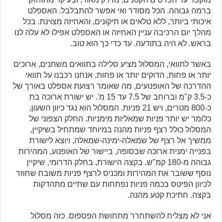
ברמה גבוהה. הכל מסודר ואי אפשר להתבלבל. האספלט
איכותי ביותר, ללא טלאים או תיקונים, והאחיזה מצוינת. בכל
מהלך יום הרכיבה עניין האחיזה או האספלט אפילו לא עלה לנו
בראש. לא היה בתודעה. עד כדי כך הוא טוב.
באשר לתוואי, המסלול מציע סלילה בתוואים משתנים, ארוכים
יותר או פחות, הדוקים יותר או פחות. אנחנו רכבנו על תוואי
ההדרכה של האופנועים, מה שאומר רצועת אספלט באורך של
כ-3.5 ק"מ וברוחב של 7.5 עד 15 מ'. יש ישורת ארוכה בת
כ-800 מטרים, ויש 21 פניות. המסלול הוא נגד כיוון השעון,
כלומר יש יותר פניות שמאליות מימניות. החלק הצפוני של
המסלול כולל רצף פניות מהנה במיוחד שמתחיל בשיקיין,
ממשיך אל רצף של שמאלה-ימינה-שמאלה, ויוצא לישורת
בפנייה ימנית ארוכה שבסופה, ביישור של האופנוע, המהירות
גבוהה מ-180 קמ"ש. בקצה הישורת, בחלק הדרומי, שיקיין
נוסף ששובר את המהירות ומכניס לרצף פניות משובח שחוזר
לכיוון הפיטס בכמה פניות נפתחות עם שתיים מתהדקות
בקצה. חתיכת קטע מהנה.
אני לא מצליח להשתחרר מתחושת הפספוס. כזה מסלול