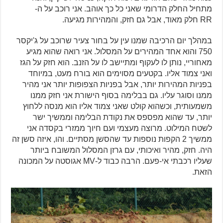
מתחיל החלק הדרומי שאני כל כך אוהב. אני רוכב על ה-
RR חלק מאוד, אבל גם חזק, והמהירות מגיעה.
במהלך יום הרכיבה שמנו עין על בחור צעיר שרוכב על ג'יקסר
750 והוא אחד המהירים על המסלול. אני רואה שהוא מגיע
מאחוריי, נותן לו לעקוף ומתיישב לו על הזנב. הוא חזק על הגז
ואני צמוד אליו. בקטעים מסוימים הוא בורח מעט, במיוחד
בפניות המהירות יותר, אבל בפניות הצפופות יותר אני מהיר
ממנו וסוגר עליו. גם בבלימה בסוף הישורת אני חזק ממנו
משמעותית, וכשהוא קולט שאני צמוד אליו הוא מנסה ללחוץ
יותר, עד שהוא מפספס את נקודת הבלימה וממשיך ישר
לשטח המילוט. מרוצה מעצמי ועם חיוך ממזרי בקסדה אני
ממשיך 2 הקפות נוספות עד שהסשן מסתיים. והו, איזה סשן זה
היה. חזק, מהיר ואיכותי, עם גרזן המסלול המשובח ביותר
שעליו רכבתי אי-פעם. הרבה כבוד ל-MV אגוסטה על המכונה
הזאת.