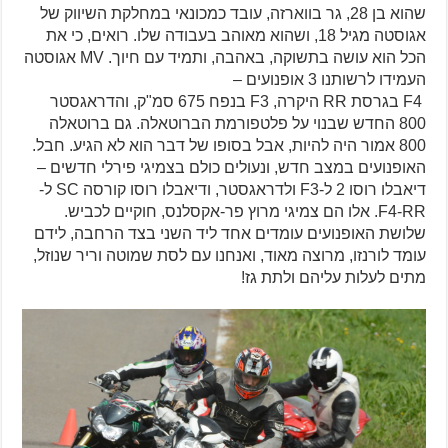
שהוא בן 28, גר בווארזה, עובד כמכונאי במחלקת השיווק של
אגוסטה מגיל 18, ושהוא מאוהב בעבודה שלו. רואים, כי את
הכל הוא עושה בתשוקה, באהבה, ותמיד עם חיוך. MV אגוסטה
העמידו לרשותנו 3 אופנועים –
F4 בגרסת RR היקרה, F3 בנפח 675 סמ"ק, והדראגסטר
800 החדש שבנוי על פלטפורמת הברוטאלה. גם ברוטאלה
800 אמור היה להיות, אבל בסופו של דבר הוא לא הגיע. חבל.
האופנועים במצב חדש, ונעולים כולם בצמיגי פירלי חדשים –
דיאבלו רוסו 2 ל-F3 ולדראגסטר, ודיאבלו רוסו קורסה SC ל-
F4-RR. אלו הם צמיגי מרוץ פר-אקסלנס, חוקיים לכביש.
שלושת האופנועים עומדים אחד ליד השני בצד הרחבה, לידם
עומד לורנזו, מרוצה מאוד, ואנחנו עם לסת שמוטה וריר שנוזל,
מתים לעלות עליהם ולתת גז!