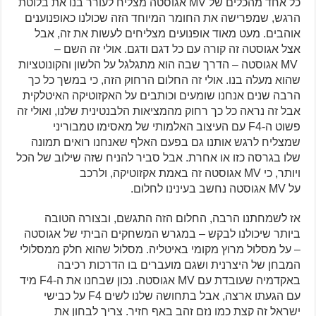
כל אחד מהכלים של MV אגוסטה מצליח לעורר בנו את בלוטת
הרגש, שמפרישה את החומר המיוחד הזה שכולנו כאופנוענים
אוהבים. מעט מאוד אופנועים מצליחים לעשות את זה, אבל
אצל אגוסטה זה קורה עם כל דגם ודגם. אולי זה השם –
MV אגוסטה – הדרך שבה הוא מתגלגל על הלשון והקונוטציות
שהוא מעלה בנו. אולי זה החלום הרחוק הזה, כי במשך כל כך
הרבה שנים אנחנו שומעים וכותבים על האקזוטיקה האיטלקית
אבל זה נראה כל כך רחוק מהמציאות הלבנטינית שלנו, ואולי זה
פשוט ה-F4 עם העיצוב האלמותי של מאסימו טמבוריני
שמצליח לרגש אותנו גם בפעם האלף שאנחנו רואים תמונה
שלו בגרסה כזו או אחרת. אבל סביר להניח שזה שילוב של הכל
ויותר, כי MV אגוסטה זה באמת אקזוטיקה, ולרכב
על MV אגוסטה נחשב בעינינו לחלום.
אז לשמחתנו הרבה, החלום הזה התגשם, ובצורה הטובה
ביותר שיכולנו לבקש – במגרש המשחקים הביתי של אגוסטה
– על מסלול מרוץ מקומי באיטליה. מסלול שהוא חלק ממסלולי
המבחן של היצרנית ושגם מועברים בו הדרכות רכיבה
באקדמיה שעובדת עם MV אגוסטה. נכון שבחנו את ה-F4 מיד
עם הגעתו ארצה, אבל בתחושה שלנו לשים F4 על כבישי
ישראל זה קצת כמו נזם זהב באף חזיר. צריך לבחון את