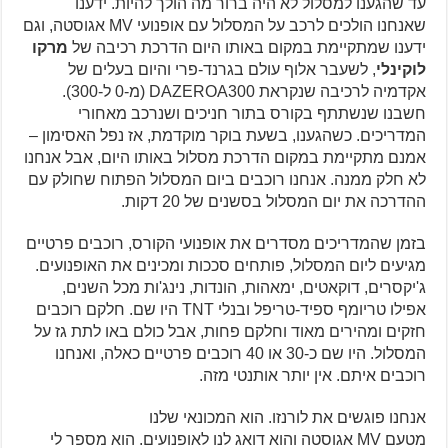
עד שהגענו למסלול לא היה ברור מה הולך להיות. ידענו
שאנחנו הולכים לרכב על המסלול עם אופנועי MV אגוסטה, וגם
ידענו שמתקיימת במקום באותו היום הדרכת רכיבה של
מרקו
לוקינלי
, לשעבר אלוף עולם בגרנד-פרי והיום בעלים של
אקדמיה לרכיבה שנקראת DAZEROA300 (מ-0 ל-300).
חשבנו שנשתתף בקורס בתור חניכים ושנרכב מאחורי
המדריכים. כשהגענו, בשעת בוקר מוקדמת, אז נפל האסימון –
אמנם מתקיימת במקום הדרכת מסלול באותו היום, אבל אנחנו
לא חלק ממנה. אנחנו רוכבים ביום המסלול הפתוח שחולק עם
ההדרכה את יום המסלול בסשנים של 20 דקות.
בזמן שהמדריכים מסדרים את אופנועי הקורס, רוכבים פרטיים
מגיעים ליום המסלול, פותחים סככות ומכינים את האופנועים.
ג'יקסרים, דוקאטים, ימאהות, הונדות, נינג'ות מכל השנים,
אפילו טריומף ספיד-טריפל ובנלי TNT היו שם. חלקם רוכבים
חזקים ומהירים מאוד וחלקם פחות, אבל כולם באו לתת גז על
המסלול. היו שם כ-30 או 40 רוכבים פרטיים כאלה, ואנחנו
רוכבים איתם. אין יותר אותנטי מזה.
אנחנו פוגשים את לורנזו. הוא המכונאי שלנו
מטעם MV אגוסטה והוא דואג לנו לאופנועים. הוא מספר לי