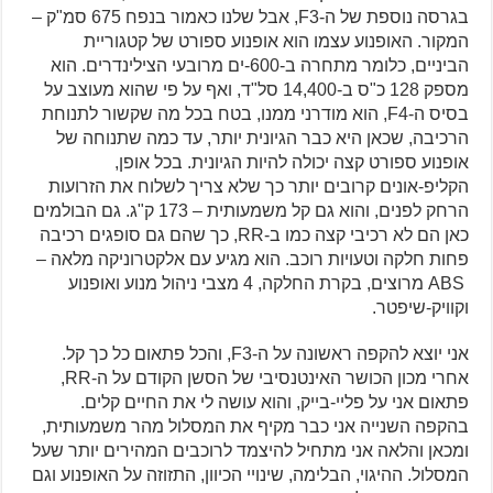
בגרסה נוספת של ה-F3, אבל שלנו כאמור בנפח 675 סמ"ק –
המקור. האופנוע עצמו הוא אופנוע ספורט של קטגוריית
הביניים, כלומר מתחרה ב-600-ים מרובעי הצילינדרים. הוא
מספק 128 כ"ס ב-14,400 סל"ד, ואף על פי שהוא מעוצב על
בסיס ה-F4, הוא מודרני ממנו, בטח בכל מה שקשור לתנוחת
הרכיבה, שכאן היא כבר הגיונית יותר, עד כמה שתנוחה של
אופנוע ספורט קצה יכולה להיות הגיונית. בכל אופן,
הקליפ-אונים קרובים יותר כך שלא צריך לשלוח את הזרועות
הרחק לפנים, והוא גם קל משמעותית – 173 ק"ג. גם הבולמים
כאן הם לא רכיבי קצה כמו ב-RR, כך שהם גם סופגים רכיבה
פחות חלקה וטעויות רוכב. הוא מגיע עם אלקטרוניקה מלאה –
ABS מרוצים, בקרת החלקה, 4 מצבי ניהול מנוע ואופנוע
וקוויק-שיפטר.
אני יוצא להקפה ראשונה על ה-F3, והכל פתאום כל כך קל.
אחרי מכון הכושר האינטנסיבי של הסשן הקודם על ה-RR,
פתאום אני על פליי-בייק, והוא עושה לי את החיים קלים.
בהקפה השנייה אני כבר מקיף את המסלול מהר משמעותית,
ומכאן והלאה אני מתחיל להיצמד לרוכבים המהירים יותר שעל
המסלול. ההיגוי, הבלימה, שינויי הכיוון, התזוזה על האופנוע וגם