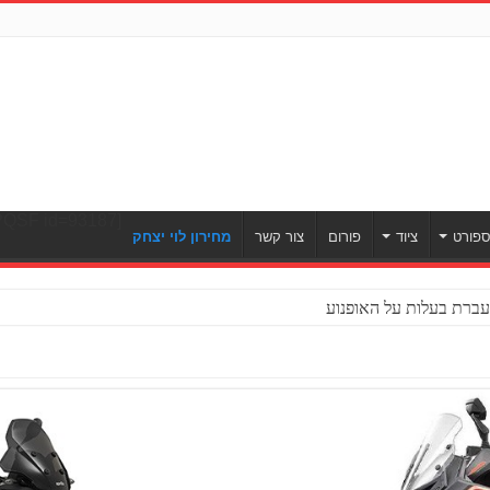
[ULWPQSF id=93187]
פורט
ציוד
פורום
צור קשר
מחירון לוי יצחק
ברת בעלות על האופנוע