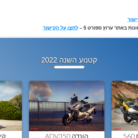
ישור
ת באתר ערוץ ספורט 5 –
לחצו על הקישור
קטנוע השנה 2022
5
הונדה ADV350
קימקו