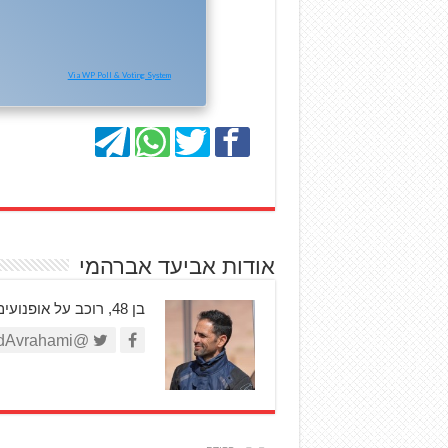
Via WP Poll & Voting System
אודות אביעד אברהמי
בן 48, רוכב על אופנועים 32 שנים ברציפות, חולה גז מאובחן, ממציא מטבע הלשון 'חזיר גז' ועורך את האתר שבו אתם גולשים כעת.
@AviadAvrahami