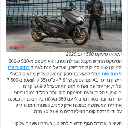
ימאהה טימקס 560 דגם 2020
הטימקס החדש מקבל הגדלת נפח, והוא מטפס מ-530 ל-560
סמ"ק (562 סמ"ק ליתר דיוק), זאת על-מנת לעמוד
בתקנות יורו
5 החדשות
מבלי לפגוע בהספק המנוע, שעדיין מתאים לבעלי
רישיון נהיגה A1 עם הספק של 47.6 כ"ס (35 קילוואט) ב-7,500
סל"ד, אך יחד עם זאת מומנט המנוע גדל ל-5.68 קג"מ
ב-5,250 סל"ד, וכעת הטימקס חזק יותר בסל"ד נמוך ובינוני.
עדיין מדובר בטווין מקבילי עם 360 מעלות בין הבוכנות, ובוכנה
אחורית המשמשת כבוכנת איזון למנוע, כשנפח המנוע גדל
על-ידי הגדלת קוטר הצילינדרים מ-68 ל-70 מ"מ.
העיצוב ועבודת הגוף חדשים לחלוטין, כשהם נשענים על קווי