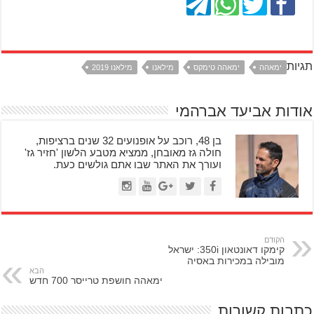
תגיות
ימאהה
ימאהה טימקס
מילאנו
מילאנו 2019
אודות אביעד אברהמי
בן 48, רוכב על אופנועים 32 שנים ברציפות,
חולה גז מאובחן, ממציא מטבע הלשון 'חזיר גז'
ועורך את האתר שבו אתם גולשים כעת.
הקודם
קימקו דאונטאון 350i: ישראל
מובילה במכירות באסיה
הבא
ימאהה חושפת טרייסר 700 חדש
כתבות קשורות