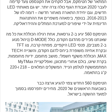
המתאר של הטימקס, אבל לוקחים את הקונספט צעד קדימה
לעבר 2020 ועבודת הגוף כולה צרה יותר. יש גם מאותתי LED
חדשים, וגם יחידת התאורה מאחור חדשה – דומה לזו של
2016-2013. בנוסף, בימאהה משפרים את ההתנהגות
הדינמית על-ידי שיפורים למערכת המתלים וההידראוליקה.
הטימקס 560 יגיע ב-2 גרסאות, אחת רגילה הכוללת את כל מה
שאנחנו מכירים מהדגם הקודם, כולל D-MODE (ניהול מנוע
ב-2 מצבים), פנסי LED היקפיים, מפתח קרבה, צג TFT
ובקרת אחיזה משופרת ביחס לדגם הקודם, והשנייה TECH
MAX, הכוללת משקף חשמלי, מושב מחומם, ידיות מחוממות,
בקרת שיוט, בולם אחורי מתכוונן, ואפליקציית MyTMax
המתממשקת לטלפון הנייד. המשקלים המלאים – 218 ו-220
ק"ג בהתאמה.
הטימקס 560 החדש צפוי להגיע ארצה כבר
בשבועות הראשונים של 2020. מחירים יתפרסמו בסמוך
למועד ההשקה בישראל.