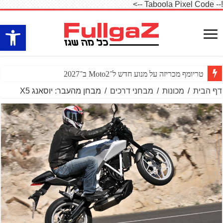
!-- Taboola Pixel Code -->
פתח סרגל
טריומף מכריזה על מנוע חדש ל־Moto2 ב־2027
דף הבית
/
מכונות
/
מבחני דרכים
/
מבחן מהעבר: יוסאנג X5