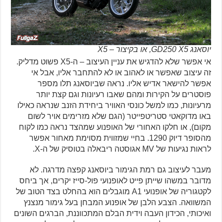
יוסאנג GD250 X5, או בקיצור – X5
אי אפשר שלא להדגיש את עניין העיצוב – ה-X5 פשוט מדליק.
זה עיצוב שאפשר או לאהוב או לא להתחבר אליו, אבל אי
אפשר להישאר אדיש אליו. נראה שביוסאנג תלו מספר
פוסטרים על הקירות ומהם שאבו רעיונות וגם קצת יותר
מרעיונות, כמו למשל כונסי האוויר ביחידת הזנב שנראה כאילו
באו מדוקאטי סטריטפייטר (הגם שלא מזרימים אויר לשום
מקום), או חלקו האחורי של האופנוע שמהצד נראה כמו לקוח
מהסופר דיוק 1290. בחיי שמזווית מסוימת מאחור אפשר
לראות נגיעות של MV אגוסטה ריבאלה בטוסיק של ה-X.
מעבר לעיצוב גם רמת הגימור ביוסאנג קפצה מדרגה. לא
מדובר במשהו שייתן פייט לאופנועי פול-סייז יקרים, אך ביחס
לקטגוריה של אופנועי A1 מוגבלים הוא בהחלט בצד הטוב של
המשוואה. הצבע הלבן של אופנוע המבחן בעל גימור מנצנץ
ואיכותי, הכידון העבה וידית הבלם המתכווננת, הברגים השונים