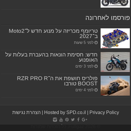
פורסמו לאחרונה
טריומף מכריזה על מנוע חדש ל־Moto2
ב־2027
לפני 5 שעות
חדש: חסימת הונאות בהעברת בעלות על
האופנוע
לפני 3 ימים
פולריס חושפת את ה־RZR PRO R
BOOST טורבו
לפני 4 ימים
Privacy Policy
|
Hosted by SPD.co.il
|
הצהרת נגישות
© Fullgaz 2026, כל הזכויות שמורות