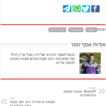
תגיות
יוסאנג
יוסאנג X5
מבחן דרכים
אודות אסף זומר
נכנס לעשור הרביעי של חייו, אבל עדיין הילד
של המערכת; רוכב שטח וכביש מצטיין ואוהב
לכתוב על זה.
הקודם
MotoGP: מבחני ספאנג
והמישלינים
הבא
אקסטרים-אנדורו: ג'וני ווקר מנצח
באדי-אקסטרים