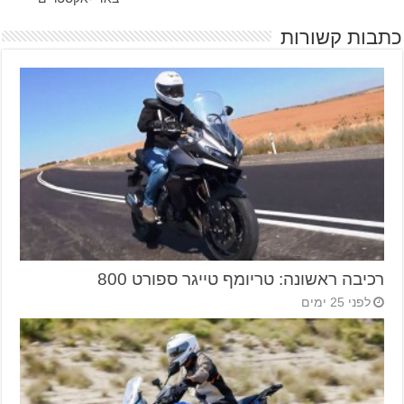
כתבות קשורות
רכיבה ראשונה: טריומף טייגר ספורט 800
לפני 25 ימים