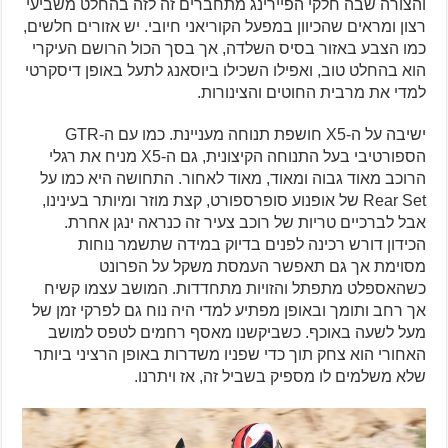
והצורה שבה חלקי הפיירינג מתחברים זה לזה בהחלט משביעי
רצון ומראים שהכיוון במפעל הקוריאני חיובי. יש אזורים חלשים,
כמו הצבע באזור בסיס השלדה, אך בסך הכול הרושם העיקרי
הוא בהחלט טוב, ואפילו השכילו ביוסאנג לתעל באופן דיסקרטי
למדי את מרבית החוטים והצינורות.
ישיבה על ה-X5 חושפת תנוחה מעניינת. כמו עם ה-GTR
הספורטיבי בעל התנוחה הקיצונית, גם ה-X5 מניח את רגלי
הרוכב מאוד גבוה ומאוד, מאוד לאחור. התחושה היא כמו על
Rear Set של אופנוע סופרספורט, קצת מוזר ומיותר בעינינו,
אבל לברכיים טריות של רוכב צעיר זה כנראה ינגן אחרת.
הכידון דורש רכינה לפנים בדיוק במידה שתשמר נוחות
מסוימת אך גם תאפשר העמסת משקל על הפרונט
כשהאספלט מתפתל והזויות מתחדדות. המושב עצמו קשיח
אך רחב ותומך ובאופן מפתיע למדי היה נוח גם לפרקי זמן של
מעל לשעה באוכף. כשביקשנו מאסף רחמים לטפס למושב
האחורי הוא צחק תוך כדי שפניו משדרות באופן הרציני ביותר
שלא משלמים לו מספיק בשביל זה, אז ויתרנו.