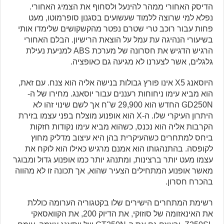
הדיסק האחורי ממהר להינעל ולסחוף את הצמיג האחורי.
נפלא למי שרוצה ללמוד שעשועים בסגנון סופרמוטו, מעט
פחות עבור רוכב טרי שטרם נפטר מהקשקושים שלימדו אותי
בשיעורי הנהיגה עת עמל על הוצאת הרישיון. הבלם האחורי
הרגיש הדגיש את חסרונה של מערכת ABS למניעת נעילת
גלגלים, אשר לצערנו לא מגיעה גם כאופציה.
היוסאנג X5 אינו פורץ גבולות בנישה אליה הוא צנח. עם זאת,
הוא מביא עימו ניחוחות רעננים עבור יוסאנג. מחירו של ה-
GD250N החדש הוא 29,900 ש"ח אך לשם שינוי זהו לא
היתרון העיקרי שלו. ה-X הוא אופנוע מוצלח בפני עצמו בזירת
הקרבות אליה הוא נכנס, כשהוא מביא עימו נקודות חזקות
ביחס למתחרים כשהעיקרית בהן היא עיצוב מדליק מחוץ
לקופסה. בהתנהגותו הוא אמנם מרגיש כאילו הוא לוקח את
עצמו מעט יותר ברצינות, ומתנהג יותר כמו אופנוע גדול ומבוגר
מאשר אופנוע המתחילים הצעיר שהוא, אך תכונה זו לא מהווה
בהכרח חסרון.
רשימת המתחרים הישירים שלו בקטגוריה הערומה כוללת
את האינאזומה של סוזוקי, את הדיוק 200, את הקוואסאקי