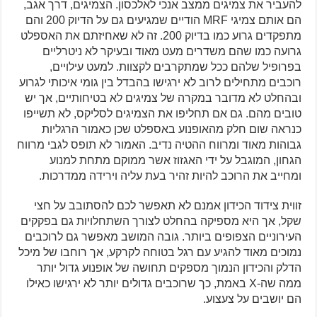
להעביר את צמיגים ממצב אנכי לאלכסון. הצמיגים, דרך אגב,
הם אותם צמיגי MRF הודיים שמגיעים גם על הדיוק 200 והם
מתפקדים גרוע כמו בדיוק 200. זה לא שאחיזתם את האספלט
גרועה כמו שהם משדרים מעט מאוד ובעיקר לא ניטרליים
בפרופיל שלהם ככל שמתקרבים לקצוות. למעט עילויים,
רוכבים מתחילים לרוב לא ירגישו בהבדל בין גומי איכותי לגרוע
ובהחלט לא מדובר במקרה של צמיגים לא בטיחותיים, אך יש
טובים מהם. גם אם תחליפו את הצמיגים לסליקס, לא תשייפו
כנראה שום חלק מהאופנוע באספלט שכן כאמור הרגליות
גבוהות מאוד ומרווח ההטיה נדיב. האמור לא תופס לגבי מרווח
הגחון, המוגבל על ידי האגזוז אשר ממוקם מתחת למנוע
ומחייב את הרוכב להיות זהיר בעת עליה וירידה ממדרכות.
זווית צידוד הכידון אמנם לא תאפשר לכם להסתובב על חצי
שקל, אך היא מספיקה בהחלט לצורך השתחלויות גם בפקקים
העירוניים הצפופים ביותר. גובה המושב מאפשר גם לרוכבים
נמוכים מאוד להגיע עם רגל בטוחה לקרקע, אך רוחבו של מיכל
הדלק והכידון הנמוך מספקים תחושה של אופנוע גדול יותר
ממה שה-X באמת, כך שרוכבים גדולים יותר לא ירגישו כאילו
הם יושבים על צעצוע.