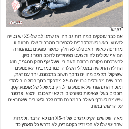
"תן לו!"
אם כבר עוסקים במהירות גבוהה, אז שמנו לב של-X5 יש נטייה
לנענועי ראש כשמתקרבים למהירות המרבית שלו. תכונה זו
מחריפה כאשר האספלט לא חלק וכאשר פוגעים במהמורה
הם אף עלולים להיות מעט מפחידים לרוכב חסר ניסיון.
להערכתנו מקורם בבולם האחורי, שעל אף הלוק המגניב, הוא
החוליה החלשה במכלולי השלדה, כמו במרבית האופנועים
ששיקולי תקציב מהווים נדבך חשוב בתכנונם. יחד עם זאת,
בכבישים מפותלים טכניים ה-X5 מתפקד בסך הכול טוב למדי
ומזכיר התנהגות של אופנוע גדול, רק במשקל של אופנוע קטן.
רוכבים בעלי שאיפות ספורטיביות לא יתאכזבו וימצאו פרטנר
שישמח לשתף פעולה בהמרצת הדם ללב ולאזורים שאחראים
על הריגוש במוח.
מאה ושלושים הקילוגרמים של ה-X5 הם לא הרבה, ולמרות
שההיגוי שלו לא הכי זריז בקטגוריה, לא נדרש כל מאמץ כדי