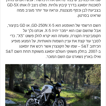
לסוכנות יוסאנג בדרך קיבוץ גלויות. מולנו ניצב לו אותו GD-5X
בצביעת לבן וכסף מנצנצת, ונראה עוד יותר מגניב ממה
שראינו בסרטון.
השם הרשמי של האופנוע הוא GD-250N X-5, או GD בקיצור,
אבל שהשם שבו הוא יימכר יהיה X-5. אנחנו נלך על
הקומבינציה הקצרה, ומעתה הוא יקרא להלן פשוט "X5". כדי
לסבך עוד קצת את עניין השמות והאותיות, על המנוע מופיע
הכיתוב S&T – שמו של הקונצרן אשר רכש את יוסאנג
ב-2007. בחלק משווקי העולם יוסאנג משווקת תחת השם S&T
ואילו בארץ נשארנו עם השם המוכר.