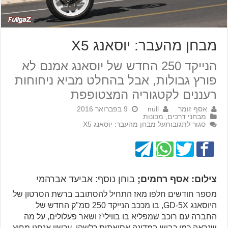
מבחן מהעבר: יוסאנג X5
הנייקד 250 החדש של יוסאנג אמנם לא
פורץ גבולות, אבל בהחלט מביא ניחוחות
רעננים לקטגוריה המצטופפת
אסף זומר
null
9 בפברואר 2016
מבחני דרכים
,
מכונות
סגור לתגובות
על מבחן מהעבר: יוסאנג X5
צילום: אסף רחמים;
בוחן נוסף: אביעד אברהמי
מספר חודשים חלפו מאז התחיל להסתובב ברשת הסרטון של
היוסאנג GD-5X, בו מככב הנייקד 250 סמ"ק החדש של
החברה עם רוכב שמפליא בו בווילי'ז ושאר פעלולים, על מה
שנראה כמו כביש במדינה אסיאתית כלשהי. עכשיו אנחנו מחוץ