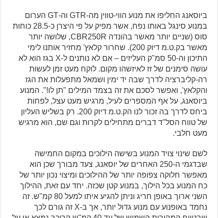
ביוסאנג החליפו את מנוע הווי-טווין מה-GTR וה-GT הערום
במנוע סינגל באותו נפח, אשר מפיק על פי היצרן כ-28.5 כוחות
סוס (שניים יותר מאשר בהונדה CBR250R, שלושה יותר
מאשר בק.ט.מ דיוק 200). שחרור קלאץ' מחזיר אותנו לימי
התיכון וה-50 סמ"ק העליזים – אם לא נותנים ל-X בגז הוא לא
עושה סימנים של זז לאיזשהו מקום. לוקח מעט זמן לעשות
רה-קליברציה לדרך שבה יד ימין ושמאל מתפעלות את הגז
והקלאץ', ואפשר לסכם את זה בצמד המילים "תן לו!". המנוע
ביוסאנג, על אף המספרים לעיל, מרגיש מעט עצל, לפחות
ביחס לדרך בה זכור לנו הק.ט.מ דיוק 200. רק בשליש העליון
של טווח הסל"ד דברים מתחילים לקרות וגם שם, הוא מרגיש
מעט חלבי.
לשם שינוי צויד המנוע בשישה הילוכים במקום החמישה
שבדגמי ה-250 האחרים של יוסאנג, צעד מבורך שכן הוא
מאפשר חלוקה צפופה יותר של ההילוכים ומיצוי נכון יותר של
כח המנוע בכל הילוך, במנוע קטן שכזה. יחד עם זאת, ההילוך
השני ארוך באופן חריג וניתן להגיע איתו למעל 80 קמ"ש. זה
נחמד באופנוע עם מנוע גדול יותר, אך ב-X זה גורם לכך
שבטווח המהירות השמיש של עד 40 קמ"ש הרוכב נמצא או על