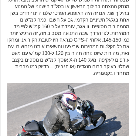
מנתק ההצתה בהילוך הראשון או בסל"ד הישנוני של המנוע
בהילוך שני. אם זה היה האופנוע הפרטי שלנו היינו יורדים בשן
אחת בגלגל השיניים הקדמי, גם על חשבון כמה קמ"שים
מהמהירות הסופית. זו אגב, עומדת על כ-160 קמ"ש לפי מד
המהירות. לפי הדרך שבה התנועה מסביב זזה, זה הרגיש יותר
כמו 145-150. אלוהי ה-GPS כנראה היו לטובת הקוריאני ומחקו
את כל הקלטות המהירות שביצענו והשאירו אותנו מנחשים. עם
זאת, מהירות שיוט נוחה תהיה בין 120 ל-130 קמ"ש עם מעט
עודפים לעקיפה. מעל 140 ה-X אוסף קמ"שים נוספים בקצב
שתלוי בעיקר ברוח הנגדית (או הגבית) – בדיוק כמו מרבית
מתחריו בקטגוריה.