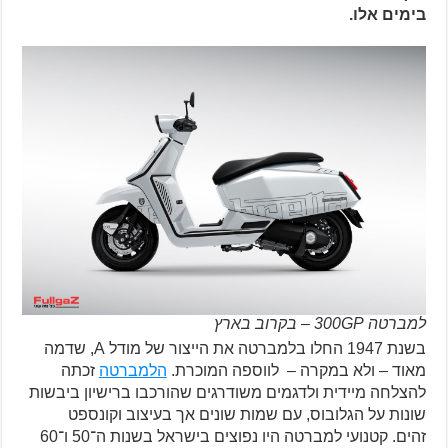
בימים אלו.
למברטה 300GP – בקרוב בארץ
בשנת 1947 החלו בלמברטה את הייצור של מודל A, שדמה
מאוד – ולא במקרה – לווספה המוכרת.
הלמברטה
זכתה
להצלחה מיידית ולדגמים משודרגים שהורכבו ברישיון ביבשות
שונות על הגלובוס, עם שמות שונים אך בעיצוב וקונספט
זהים. קטנועי למברטה היו נפוצים בישראל בשנות ה־50 ו־60