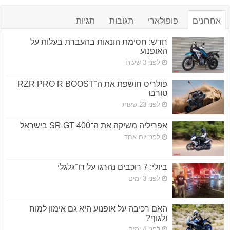
אחרונים
פופולארי
תגובות
תגיות
חדש: חסימת הונאות בהעברת בעלות על
האופנוע
לפני 3 שעות
פולריס חושפת את ה־RZR PRO R BOOST
טורבו
לפני 23 שעות
אפריליה משיקה את ה־SR GT 400 בישראל
לפני יום אחד
ביולי: 7 רוכבים נהרגו על דו־גלגלי
לפני 3 ימים
האם רכיבה על אופנוע היא גם אימון למוח
ולגוף?
לפני 4 ימים