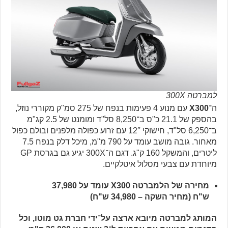
למברטה 300X
ה־
X300
עם מנוע 4 פעימות בנפח של 275 סמ"ק מקוררי נוזל,
בהספק של 21.1 כ"ס ב־8,250 סל"ד ומומנט של 2.5 קג"מ
ב־6,250 סל"ד, חישוקי 12″ עם זרוע כפולה מלפנים ובולם כפול
מאחור. גובה מושב עומד על 790 מ"מ, מיכל דלק בנפח 7.5
ליטרים, והמשקל 160 ק"ג. דגם ה־300X יגיע גם בגרסת GP
מיוחדת עם צבעי מסלול איטלקיים.
מחירה של הלמברטה X300 עומד על 37,980
ש"ח (מחיר השקה – 34,980 ש"ח)
המותג למברטה מיובא ארצה על־ידי חברת גט מוטו, וכל