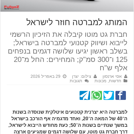
המותג למברטה חוזר לישראל
חברת גט מוטו קיבלה את הזיכיון הרשמי
לייבוא ושיווק קטנועי למברטה בישראל;
בשלב ראשון יגיעו שלושה דגמים בנפחים
125 ו־300 סמ"ק; המחירים: החל מ־20
אלף ש"ח
אסי ארנסון
צילום: יצרן
29 באפריל 2026
חדשות
,
מכונות
תגובות
למברטה היא יצרנית קטנועים איטלקית שנוסדה בשנות
ה־40 של המאה ה־20, ואחד מדגמיה אף הורכב בישראל
במשך שנתיים בשנות ה־50; כעת מחודש הייבוא לישראל,
דרך חברת גט מוטו, עם שלושה דגמים שמגיעים ארצה