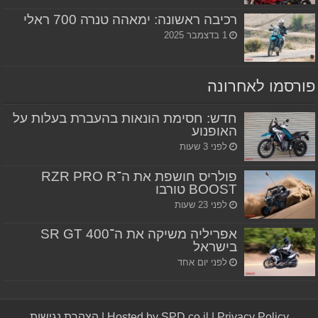
רכיבה ראשונה: ימאהה טנרה 700 ראלי
1 בדצמבר 2025
פורסמו לאחרונה
חדש: חסימת הונאות בהעברת בעלות על
האופנוע
לפני 3 שעות
פולריס חושפת את ה־RZR PRO R
BOOST טורבו
לפני 23 שעות
אפריליה משיקה את ה־SR GT 400
בישראל
לפני יום אחד
Privacy Policy
|
Hosted by SPD.co.il
|
הצהרת נגישות