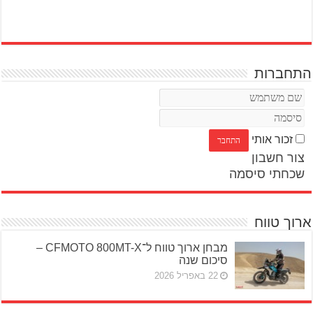
התחברות
זכור אותי
צור חשבון
שכחתי סיסמה
ארוך טווח
מבחן ארוך טווח ל־CFMOTO 800MT-X –
סיכום שנה
22 באפריל 2026