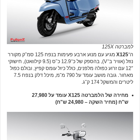
למברטה 125X
ה־
X125
מגיע עם מנוע ארבע פעימות בנפח 125 סמ"ק מקורר
נוזל (אוויר ב־V), בהספק של כ־12.9 כ"ס (9.5 קילוואט), חישוקי
12″ עם זרוע כפולה מלפנים, כולל כיול עומס קפיץ, ובולם כפול
מאחור. גובה מושב עומד על 790 מ"מ, מיכל דלק בנפח 7.5
ליטרים והמשקל 174 ק"ג.
מחירה של הלמברטה X125 עומד על 27,980
ש"ח (מחיר השקה – 24,980 ש"ח)