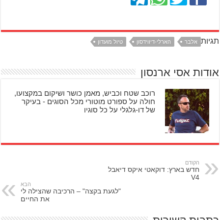
תגיות
אלבר
הארלי-דיווידסון
טיול מועדון
אודות אסי ארנסון
רוכב שטח וכביש, מאמן כושר ושיקום במקצועו,
חולה על ספורט מוטורי מכל הסוגים - בעיקר
של דו-גלגלי על כל סוגיו
הקודם
חדש בארץ: דוקאטי איקס דיאבל
V4
הבא
"לגעת בקצה" – הרכיבה שהצילה לי
את החיים