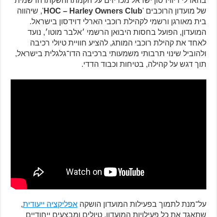
בהארלי דיווידסון ישראל מכריזים על הקמתו והשקתו הרשמית
של מועדון הרוכבים '
HOC – Harley Owners Club
', שיהווה
בית מאורגן ורשמי לקהילת רוכבי הארלי דוידסון בישראל.
המועדון, הפועל בחסות היבואן הרשמי ׳אלבר מוטו׳, נועד
לאחד את קהילת רוכבי המותג, להציע חוויית טיולי רכיבה
ולהוביל שינוי תרבותי משמעותי ברכיבה הדו־גלגלית בישראל,
תוך דגש על קהילה, בטיחות וכבוד הדדי.
על־מנת לתמוך בפעילות המועדון הושקה
אפליקציה ייעודית
,
שתאגד את כל פעילויות המועדון, טיולים ומבצעים ייחודיים