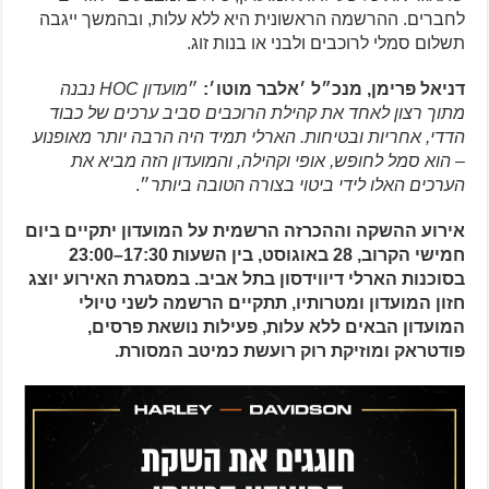
לחברים. ההרשמה הראשונית היא ללא עלות, ובהמשך ייגבה
תשלום סמלי לרוכבים ולבני או בנות זוג.
דניאל פרימן, מנכ״ל ׳אלבר מוטו׳:
״
מועדון HOC נבנה
מתוך רצון לאחד את קהילת הרוכבים סביב ערכים של כבוד
הדדי, אחריות ובטיחות. הארלי תמיד היה הרבה יותר מאופנוע
– הוא סמל לחופש, אופי וקהילה, והמועדון הזה מביא את
הערכים האלו לידי ביטוי בצורה הטובה ביותר
״.
אירוע ההשקה וההכרזה הרשמית על המועדון יתקיים ביום
חמישי הקרוב, 28 באוגוסט, בין השעות 17:30–23:00
בסוכנות הארלי דיווידסון בתל אביב. במסגרת האירוע יוצג
חזון המועדון ומטרותיו, תתקיים הרשמה לשני טיולי
המועדון הבאים ללא עלות, פעילות נושאת פרסים,
פודטראק ומוזיקת רוק רועשת כמיטב המסורת.