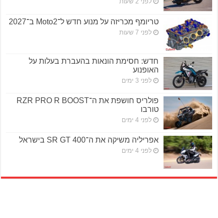
לפני 2 שעות
טריומף מכריזה על מנוע חדש ל־Moto2 ב־2027
לפני 7 שעות
חדש: חסימת הונאות בהעברת בעלות על
האופנוע
לפני 3 ימים
פולריס חושפת את ה־RZR PRO R BOOST
טורבו
לפני 4 ימים
אפריליה משיקה את ה־SR GT 400 בישראל
לפני 4 ימים