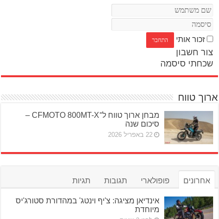
זכור אותי
צור חשבון
שכחתי סיסמה
ארוך טווח
מבחן ארוך טווח ל־CFMOTO 800MT-X –
סיכום שנה
22 באפריל 2026
אחרונים
פופולארי
תגובות
תגיות
אינדיאן מציגה: צ'יף וינטג' במהדורת סטורג'יס
מיוחדת