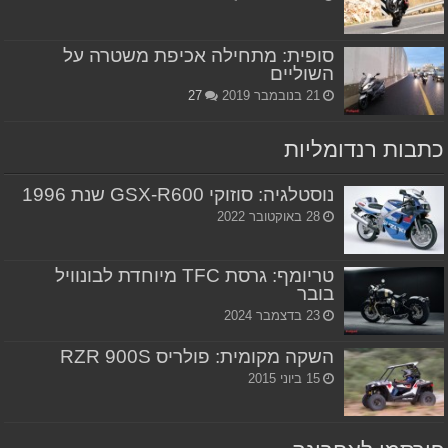
סופית: מתחילה אכיפת משטרה על
השוליים
21 בנובמבר 2019
27
כתבות רנדומליות
נוסטלגיה: סוזוקי GSX-R600 שנת 1996
28 באוקטובר 2022
טריומף: גרסת TFC מיוחדת לבונוויל
בובר
23 בדצמבר 2024
השקה מקומית: פולריס RZR 900S
15 ביוני 2015