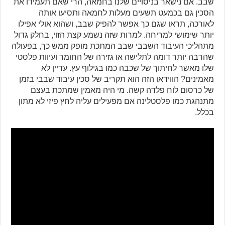
שבב. אם נישאר בניסויים שלנו בחמאה, הרי שאם תעמידו את
הסכין גם בכמעט תשעים מעלות לחמאה ותסיעו אותה
לאורכה, תראו שגם כך אפשר להפיק שבב, ושהוא אולי אפילו
יותר שימושי למריחה. למרות שזה נשמע קצת הזוי, בחלק גדול
מתהליכי העיבוד השבבי שבב המתכת מופק ממש כך, בפעולה
שהרבה יותר דומה לתלישה או גזירה של החומר ועיוות פלסטי
שלו מאשר לחיתוך של שכבה כמו בגילוף עץ. עדיין לא
מאמינים? הווידאו הזה הוא תקריב של סכין עיבוד שבבי בזמן
של כרסום לוח פלדה קשה. מי היה מאמין שמתכת בעצם
מתנהגת כמו פלסטלינה אם מפעילים עליה לחץ פיזי לא מתון
בכלל.