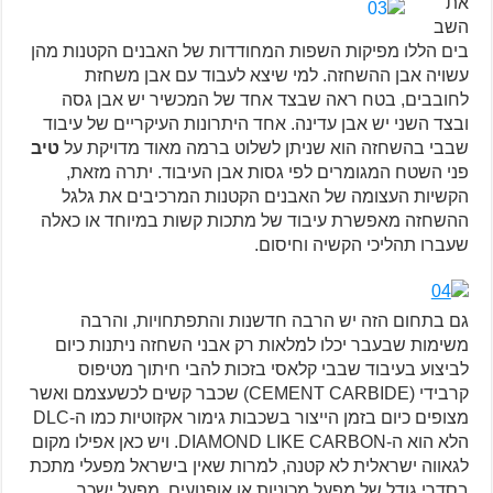
את
השב
בים הללו מפיקות השפות המחודדות של האבנים הקטנות מהן
עשויה אבן ההשחזה. למי שיצא לעבוד עם אבן משחזת
לחובבים, בטח ראה שבצד אחד של המכשיר יש אבן גסה
ובצד השני יש אבן עדינה. אחד היתרונות העיקריים של עיבוד
שבבי בהשחזה הוא שניתן לשלוט ברמה מאוד מדויקת על
טיב
פני השטח המגומרים לפי גסות אבן העיבוד. יתרה מזאת,
הקשיות העצומה של האבנים הקטנות המרכיבים את גלגל
ההשחזה מאפשרת עיבוד של מתכות קשות במיוחד או כאלה
שעברו תהליכי הקשיה וחיסום.
גם בתחום הזה יש הרבה חדשנות והתפתחויות, והרבה
משימות שבעבר יכלו למלאות רק אבני השחזה ניתנות כיום
לביצוע בעיבוד שבבי קלאסי בזכות להבי חיתוך מטיפוס
קרבידי (CEMENT CARBIDE) שכבר קשים לכשעצמם ואשר
מצופים כיום בזמן הייצור בשכבות גימור אקזוטיות כמו ה-DLC
הלא הוא ה-DIAMOND LIKE CARBON. ויש כאן אפילו מקום
לגאווה ישראלית לא קטנה, למרות שאין בישראל מפעלי מתכת
בסדרי גודל של מפעל מכוניות או אופנועים. מפעל ישכר