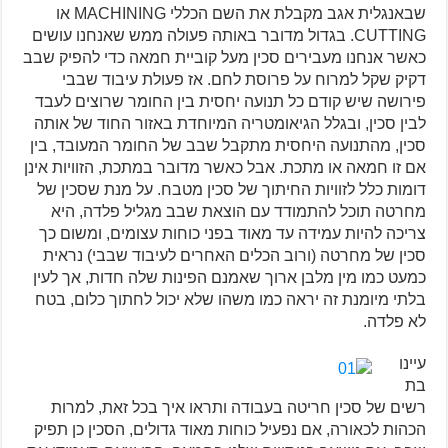
שבאנגלית אגב מקבלת את השם הכללי MACHINING או
CUTTING. בגדול מדובר באותה פעולה ממש שאנחנו עושים
כאשר אנחנו מעבירים סכין מעל קוביית חמאה כדי להפיק שבב
דקיק שקל למרוח על פרוסת לחם. אז פעולת עיבוד שבבי
פירושה שיש קודם כל תנועה יחסית בין החומר שרוצים לעבד
לבין סכין, ובגלל הגיאומטריה המיוחדת באזור החוד של אותה
סכין, מהתנועה היחסית מתקבל שבב של החומר המעובד, בין
אם זו חמאה או מתכת. אבל כאשר מדובר במתכת, הזוויות אינן
דומות כלל לזוויות החיתוך של סכין מטבח. על מנת שסכין של
מחרטה תוכל להתמודד עם הוצאת שבב מגליל פלדה, היא
צריכה להיות עמידה עד מאוד בפני כוחות עצומים, ומשום כך
סכין של מחרטה (ורוב הכלים האחרים לעיבוד שבבי) נראית
כמעט כמו מין מלבן ארוך שאמנם הפינות שלה חדות, אך לעין
בלתי מיומנת זה יראה כמו משהו שלא יכול לחתוך כלום, בטח
לא פלדה.
עיינו
בת
רשים של סכין חריטה בעבודה ותראו איך בכל זאת, למרות
הכהות לכאורה, אם נפעיל כוחות מאוד גדולים, הסכין כן תפיק