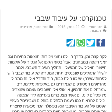
טכנוקרט: על עיבוד שבבי
יוסי שווץ
22 במרץ 2015
טור
,
טכני
,
מדריכים
תגובות
לקח קצת זמן, בדרך היו לנו נתוני מכירות, תוצאות בחירות וגם
זמני הקפה במבחנים, אבל בסוף הגענו אל הנסיך של אולמות
הייצור, האליל של המפעל – תהליך העיבוד השבבי. ולמה
לשלל התהליכים שנכנסים תחת המטריה של עיבוד שבבי (ויש
לפחות עשרה) יש כזו הילת כבוד, הוד והדר? אולי זה מתחיל
מהדיוקים המטורפים שנמדדים גם באלפיות מילימטרים
שמרתקים את הדמיון, או אולי אלו השבבים עצמם שנוצרים,
מין פסלים קינטיים אשר מצטברים בערימה ליד המכונה
ויכולים להראות כמו רעמת תלתלים בוהקים ושבירים? בעיניי
הקסם של העיבוד השבבי הוא בפעולה הכה מכאנית שיוצרת
את אותם שבבים. מי שראה פעם מחרטה בעבודה או חרט