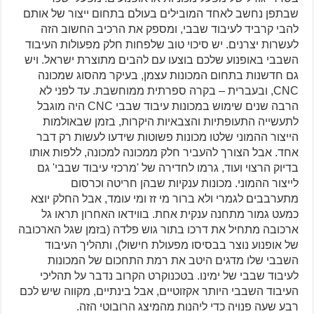
שבתפן נחשב לאחד המובילים בעולם בתחום ייצור של אותם
להבי קרביד לעיבוד שבבי, ומספק את הרכיב החשוב הזה
לעשרות יצרנים. יש סיכוי טוב שלפחות חלק מפעולות העיבוד
השבבי באופנוע שלכם בוצעו עם להבים מתוצרת ישראל. ויש
גם חדשנות בתחום המכונות עצמן, בעיקר מהסוג שמכונה
CNC, ובעברית – בקרה ספרתית ממוחשבת. עד לפני לא
הרבה שנים שימוש במכונות עיבוד שבבי CNC היה מוגבל
לתעשייה התעופתיות והצבאיות היקרות, בזמן שבאולמות
הייצור ההמוני שלטו מכונות פשוטות שידעו לעשות רק דבר
אחד. אבל הצורך להעביר חלק ממכונה למכונה, ללפות אותו
בדיוק הרצוי ועוד, גרמו לחדירה של 'מרכזי עיבוד שבבי' גם
לייצור ההמוני. מכונות ענקיות שבהן חריטה וכרסום
מתערבבים לגמרי ולא ברור מי זז ומי עומד, אבל החלק יוצא
כמעט גמור מתחנה ענקית אחת. בווידאו האחרון תראו גל
ארכובה מתחיל את דרכו בתור גוש פלדה (בזמן שגל הארכובה
של אופנוע נוצר בבסיסו מפעולת חישול), ותהליך העיבוד
השבבי שלו מדגים היטב את רמת התחכום של המכונות
לעיבוד שבבי של ימינו. בטכנוקרט הקרוב נדבר על תהליכי
העיבוד השבבי היותר אקזוטיים, אבל בינתיים, מקווה שיש לכם
רבע שעה פנויה כדי ליהנות מהמיצג הרובוטי הזה.