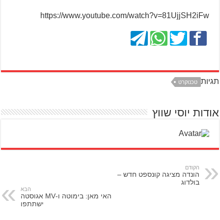
https://www.youtube.com/watch?v=81UjjSH2iFw
תגיות
טכנוקרט
אודות יוסי שווץ
הקודם
הונדה מציגה קונספט חדש –
בולדוג
הבא
האי מאן: בימוטה ו-MV אגוסטה
ישתתפו