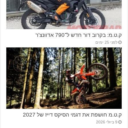
ק.ט.מ: בקרוב דור חדש ל־790 אדוונצ'ר
לפני 25 ימים
ק.ט.מ חושפת את דגמי הסיקס דייז של 2027
9 ביולי 2026