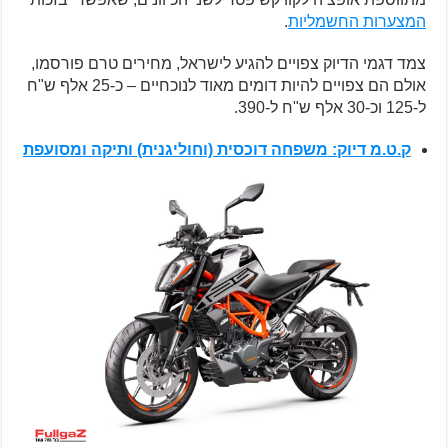
המצערות החשמליות
.
צמד דגמי הדיוק צפויים להגיע לישראל, מחירים טרם פורסמו,
אולם הם צפויים להיות דומים מאוד לנוכחיים – כ-25 אלף ש"ח
ל-125 וכ-30 אלף ש"ח ל-390.
ק.ט.מ דיוק: משפחה דוכסית (וחוליגנית) ותיקה ומסועפת