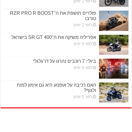
לפני 2 ימים
פולריס חושפת את ה־RZR PRO R BOOST
טורבו
לפני 2 ימים
אפריליה משיקה את ה־SR GT 400 בישראל
לפני 3 ימים
ביולי: 7 רוכבים נהרגו על דו־גלגלי
לפני 5 ימים
האם רכיבה על אופנוע היא גם אימון למוח
ולגוף?
לפני 5 ימים