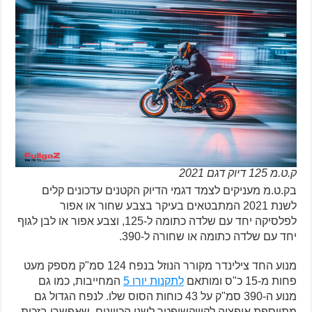
ק.ט.מ 125 דיוק דגם 2021
בק.ט.מ מעניקים לצמד דגמי הדיוק הקטנים עדכונים קלים
לשנת 2021 המתבטאים בעיקר בצבע שחור או אפור
לפלסיקה יחד עם שלדה כתומה ל-125, וצבע אפור או לבן לגוף
יחד עם שלדה כתומה או שחורה ל-390.
מנוע החד צילינדר מקורר הנוזל בנפח 124 סמ"ק מספק מעט
פחות מ-15 כ"ס ומותאם
לתקנות יורו 5
המחייבות, כמו גם
מנוע ה-390 סמ"ק על 43 כוחות הסוס שלו. לנפח הגדול גם
מתווספת אופציה לקוויקשיפטר לשני הכיוונים, שאפשרי בזכות