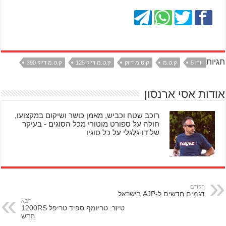
תגיות
יורו 5
ק.ט.מ
ק.ט.מ דיוק
ק.ט.מ דיוק 125
ק.ט.מ דיוק 390
אודות אסי ארנסון
רוכב שטח וכביש, מאמן כושר ושיקום במקצועו,
חולה על ספורט מוטורי מכל הסוגים - בעיקר
של דו-גלגלי על כל סוגיו
הקודם
דגמים חדשים ל-AJP בישראל
הבא
טיזר: טריומף ספיד טריפל 1200RS
חדש