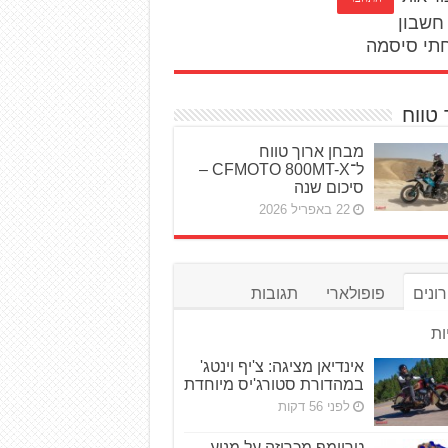
חשבון
תי סיסמה
 טווח
מבחן ארוך טווח
ל־CFMOTO 800MT-X –
סיכום שנה
22 באפריל 2026
ונים
פופולארי
תגובות
ות
אינדיאן מציגה: צ'יף וינטג'
במהדורת סטורג'יס מיוחדת
לפני 56 דקות
טריומף מכריזה על מנוע