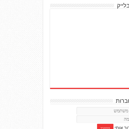
לייק
רות
ור אותי