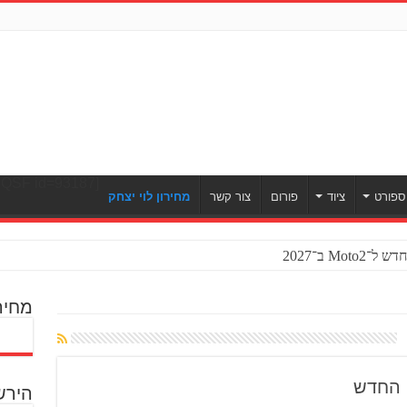
[ULWPQSF id=93187]
ספורט
ציוד
פורום
צור קשר
מחירון לוי יצחק
Mo ב־2027
מחיר
הירש