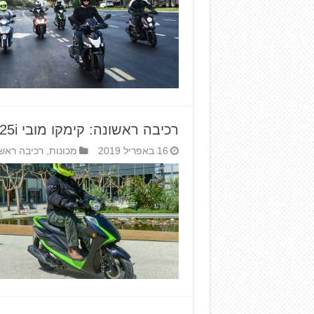
רכיבה ראשונה: קימקו מובי S 125i – אולר שווייצרי
16 באפריל 2019
מכונות
,
רכיבה ראש