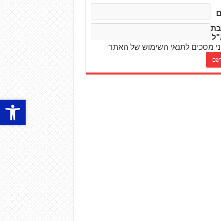
בת
"ל
י מסכים לתנאי השימוש של האתר
פתח סרגל