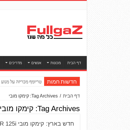
דף הבית
מכונות
אנשים
מדריכים
טריומף מכריזה על מנוע חדש ל־to2
חדשות חמות
דף הבית
/
Tag Archives: קימקו מובי
Tag Archives:
קימקו מובי
חדש בארץ: קימקו מובי R 125i החדש