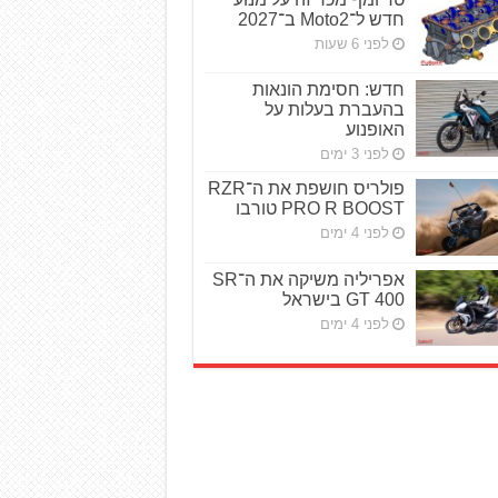
חדש ל־Moto2 ב־2027
לפני 6 שעות
חדש: חסימת הונאות
בהעברת בעלות על
האופנוע
לפני 3 ימים
פולריס חושפת את ה־RZR
PRO R BOOST טורבו
לפני 4 ימים
אפריליה משיקה את ה־SR
GT 400 בישראל
לפני 4 ימים