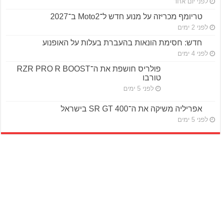
לפני יום אחד
טריומף מכריזה על מנוע חדש ל־Moto2 ב־2027
לפני 2 ימים
חדש: חסימת הונאות בהעברת בעלות על האופנוע
לפני 4 ימים
פולריס חושפת את ה־RZR PRO R BOOST
טורבו
לפני 5 ימים
אפריליה משיקה את ה־SR GT 400 בישראל
לפני 5 ימים