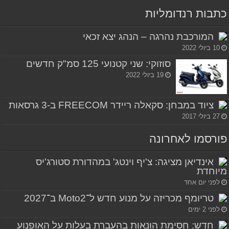
כתבות רנדומליות
המורכבת נהרגה – הנהג יצא זכאי
10 ביולי 2022
סוזוקי: שני קטנועי 125 סמ"ק חדשים
19 ביולי 2022
ציוד במבחן: סקאלה ריידר FREECOM ב-3 גרסאות
27 ביולי 2017
פורסמו לאחרונה
אינדיאן מציגה: צ'יף וינטג' במהדורת סטורג'יס
מיוחדת
לפני יום אחד
טריומף מכריזה על מנוע חדש ל־Moto2 ב־2027
לפני 2 ימים
חדש: חסימת הונאות בהעברת בעלות על האופנוע