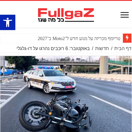
פתח סרגל
טריומף מכריזה על מנוע חדש ל־Moto2 ב־2027
דף הבית
/
חדשות
/
באוקטובר: 6 רוכבים נהרגו על דו-גלגלי