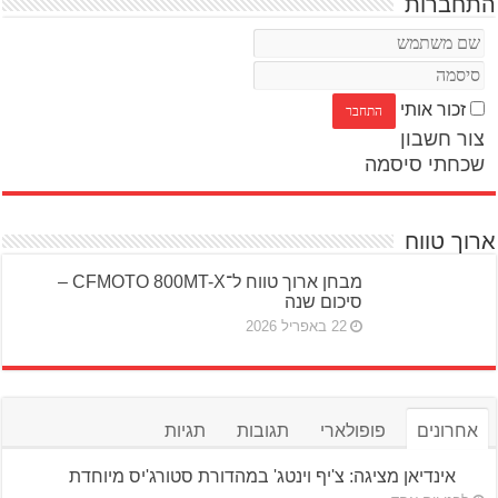
התחברות
זכור אותי
צור חשבון
שכחתי סיסמה
ארוך טווח
מבחן ארוך טווח ל־CFMOTO 800MT-X –
סיכום שנה
22 באפריל 2026
אחרונים
פופולארי
תגובות
תגיות
אינדיאן מציגה: צ'יף וינטג' במהדורת סטורג'יס מיוחדת