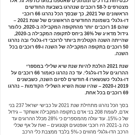
לבטיחות בדרכים ומנתונים שאספנו במערכת פול גז. אלו
מצטרפים ל-58 רוכבים שנהרגו בשבעת החודשים
הראשונים של 2021, כך שבסך הכל נהרגו 66 רוכבי
דו-גלגלי בשמונת החודשים הראשונים של שנת 2021 –
שהם 16 רוכבים יותר מהתקופה המקבילה ב-2020, כלומר
גידול מדאיג של 36% ביחס לתקופה המקבילה ב-2020,
שהייתה השנה הקטלנית ביותר לרוכבי דו-גלגלי ובה נהרגו
50 רוכבים בתקופה המקבילה של השנה ו-69 רוכבים בכל
השנה.
שנת 2021 הולכת להיות שנת שיא שלילי במספרי
ההרוגים על דו-גלגלי. עד כה נהרגו כאמור 66 רוכבים על
דו-גלגלי כשנשארו 4 חודשים לסיום השנה, כשבשנים
2019 ו-2020 – שהיו שנות השיא השלילי הקודמות – נהרגו
69 רוכבים בכל אחת.
בסך הכל נהרגו מתחילת שנת 2021 על כבישי ישראל 237 בני
אדם, לעומת 208 בני אדם בתקופה המקבילה אשתקד – גידול
של כ-15%. עוד עולה מהמספרים כי 28% מכלל ההרוגים עד
כה ב-2021 היו רוכבי אופנועים וקטנועים – זאת על אף שכלי
הרכב הדו-גלגלי מהווים כ-5% בלבד ממצבת כלי הרכב