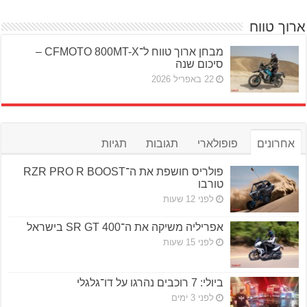
ארוך טווח
מבחן ארוך טווח ל־CFMOTO 800MT-X –
סיכום שנה
22 באפריל 2026
אחרונים
פופולארי
תגובות
תגיות
פולריס חושפת את ה־RZR PRO R BOOST
טורבו
לפני 12 שעות
אפריליה משיקה את ה־SR GT 400 בישראל
לפני 15 שעות
ביולי: 7 רוכבים נהרגו על דו־גלגלי
לפני 3 ימים