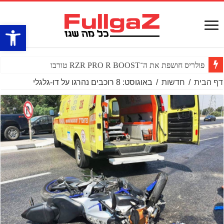
פתח סרגל
פולריס חושפת את ה־RZR PRO R BOOST טורבו
דף הבית
/
חדשות
/
באוגוסט: 8 רוכבים נהרגו על דו-גלגלי