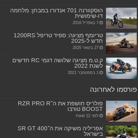
הוסקוורנה 701 אנדורו במבחן: מלחמה
דו-שימושית
7 באפריל 2016
טריומף מציגה: ספיד טריפל 1200RS
חדש ל-2025
27 בינואר 2025
ק.ט.מ מציגה שלושה דגמי RC חדשים
לשנת 2022
1 בספטמבר 2021
פורסמו לאחרונה
פולריס חושפת את ה־RZR PRO R
BOOST טורבו
לפני 12 שעות
אפריליה משיקה את ה־SR GT 400
בישראל