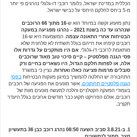
הכללית במדינת ישראל, כלומר רוכבי דו-גלגלי נהרגים פי יותר
מ-5 ביחס לחלקם היחסי על כבישי ישראל.
נתון מזעזע וקשה במיוחד הוא ש-
16 מתוך 66 הרוכבים
שנהרגו עד כה בשנת 2021 – נהרגו מפגיעה במעקה
הבטיחות אחרי התאונה עצמה
. המשמעות היא ש-16
רוכבים קיפחו את חייהם בגלל תשתית לא סלחנית שלא
מותאמת לרוכבי דו-גלגלי.
אם היו מותקנים על גדרות אלו
פסי הגנה מפלסטיק – קיים סיכוי טוב מאוד שרוכבים
אלה, או לפחות חלקם הגדול, היו נשארים בחיים ורק
סובלים מרמות פציעה כאלו ואחרות.
נציין כי במשרד
התחבורה יש החלטה להמשיך במיגון מעקות הבטיחות
בפסי
הגנה פלסטיים תחתונים
, אשר מונעים את הפגיעה של רוכבים
בעמודי המעקה הקטלניים והלכה למעשה מונעים מוות של
רוכבים, אולם הפרויקט תקוע כבר חודשים ארוכים בגלל היעדר
תקציב.
1. ב-3.8.21 סביב השעה 08:50 נהרג רוכב כבן 36 בתעשיון
חצב, סמוך לנחשונים.