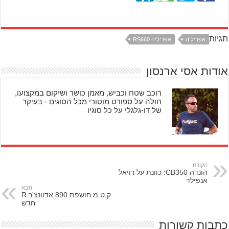
תגיות
אפריליה
אפריליה RS660
אודות אסי ארנסון
רוכב שטח וכביש, מאמן כושר ושיקום במקצועו,
חולה על ספורט מוטורי מכל הסוגים - בעיקר
של דו-גלגלי על כל סוגיו
הקודם
הונדה CB350: כוונת על רויאל
אנפילד
הבא
ק.ט.מ חושפת 890 אדוונצ'ר R
חדש
כתבות קשורות