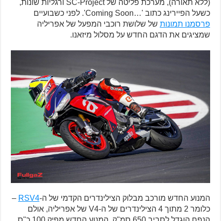
(ללא תאורה), מערכת פליטה של SC-Project ורגליות שונות,
כשעל הפיירינג כתוב '…Coming Soon'. לפני כשבועיים
פרסמנו תמונות
של שלושת רוכבי המפעל של אפריליה
שמציגים את הדגם החדש על מסלול מיזאנו.
המנוע החדש מורכב מבלוק הצילינדרים הקדמי של ה-
RSV4
–
כלומר 2 מתוך 4 הצילינדרים של ה-V4 של אפריליה, אולם
הנפח הוגדל לסביב 650 סמ"ק. המנוע החדש מפיק 100 כ"ס,