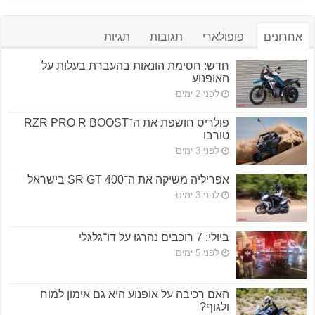
אחרונים
פופולארי
תגובות
תגיות
חדש: חסימת הונאות בהעברת בעלות על
האופנוע
לפני 2 ימים
פולריס חושפת את ה־RZR PRO R BOOST
טורבו
לפני 3 ימים
אפריליה משיקה את ה־SR GT 400 בישראל
לפני 3 ימים
ביולי: 7 רוכבים נהרגו על דו־גלגלי
לפני 5 ימים
האם רכיבה על אופנוע היא גם אימון למוח
ולגוף?