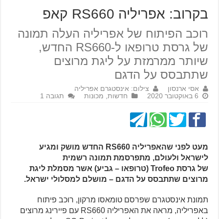
בקרוב: אפריליה RS660 קאפ
רוכב הפיתוח של אפריליה העלה תמונה
של גרסת טרופאו ל-RS660 החדש,
שיותר ממרמזת על ליגת מרוצים
שתתבסס על הדגם
אסי ארנסון
צילום: אינסטגרם אפריליה
6 באוקטובר 2020
חדשות
,
מכונות
תגובה 1
מעט לפני שהאפריליה RS660 החדש מושק ומגיע
לישראל ולעולם, מתפרסמת תמונה רשמית
של גרסת Trofeo (טרופאו – גביע) אשר מסמלת ליגת
מרוצים שתתבסס על הדגם – מושלם למסלולי ישראל.
תמונת אינסטגרם שפרסם טומאסו מרקון, רוכב פיתוח
באפריליה, מראה את האפריליה RS660 עם פיירינג מרוצים