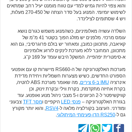
והוא צפוי להיות גמיש למדי עם טווח מומנט יעיל רחב שמתאים
לשימוש יומיומי. המנוע בעל סדר הצתה של 270-450 מעלות,
ויש 4 שסתומים לצילינדר.
השלדה עשויה מאלומיניום, כשהמנוע משמש כגורם נושא
עומס מרכזי. מלפנים יש מזלג הפוך בקוטר 41 מ"מ של
קאיאבה, מתכוונן כמובן, ומאחור יש בולם פרוגרסיבי, גם הוא
מתכוונן, המחובר ללא מערכת לינקים לזרוע אלומיניום
א-סימטרית יפהפייה. המשקל היבש עומד על 169 ק"ג.
מערכות האלקטרוניקה של ה-RS660 מיישרות קו עם אופנועי
הספורט החדשים, כשיש מצערות חשמליות ויחידת מדידת
אינרציה
IMU ב-6 צירים
, מה שאומר מערכת ABS להטיה,
בקרת אחיזה מתקדמת, בקרת ווילי ובקרת זינוק, וכן
קוויקשיפטר ל-2 הכיוונים ו-5 מצבי ניהול מנוע ואופנוע. עוד
בגזרת האלקטרוניקה –
פנסי LED
היקפיים ו
מסך TFT
צבעוני
ומודרני. העיצוב בקורלציה מלאה ל-
RSV4
, והוא יותר מקורץ
גם ל-
RS250 הדו-פעימתי המיתולוגי
.