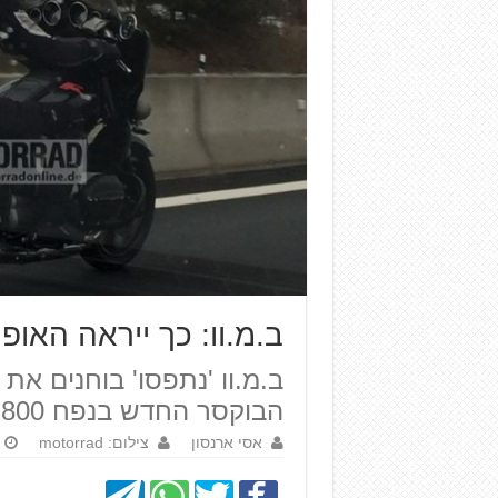
ב.מ.וו: כך ייראה האו
ב.מ.וו 'נתפסו' בוחנים את
הבוקסר החדש בנפח 1,800 סמ"ק
אסי ארנסון
צילום: motorrad