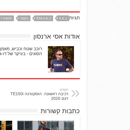
תגיות
ב.מ.וו
ב.מ.וו R18
בוקסר
תמונת רי
אודות אסי ארנסון
רוכב שטח וכביש, מאמן 
הסוגים - בעיקר של דו-גל
הקודם
רכיבה ראשונה: הוסקוורנה TE150i
דגם 2020
כתבות קשורות