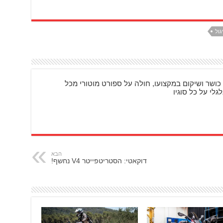
גול
כושר ושיקום במקצועו, חולה על ספורט מוטורי מכל
גלי על כל סוגיו
הבא
דוקאטי: הסטריטפייטר V4 נחשף!