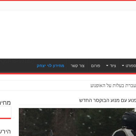
[ULWPQSF id=93187]
פורט
ציוד
פורום
צור קשר
מחירון לוי יצחק
ברת בעלות על האופנוע
ופנוע עם מנוע הבוקסר החדש
מחיר
הירש