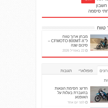
חשבון
תי סיסמה
 טווח
מבחן ארוך טווח
ל־CFMOTO 800MT-X –
סיכום שנה
22 באפריל 2026
ונים
פופולארי
תגובות
ות
חדש: חסימת הונאות
בהעברת בעלות על
האופנוע
לפני יום אחד