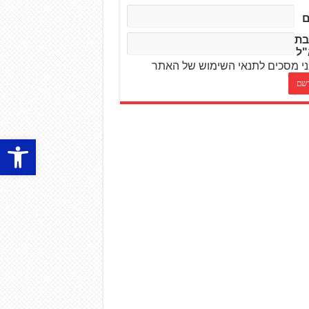
בת
"ל
י מסכים לתנאי השימוש של האתר
פתח סרגל