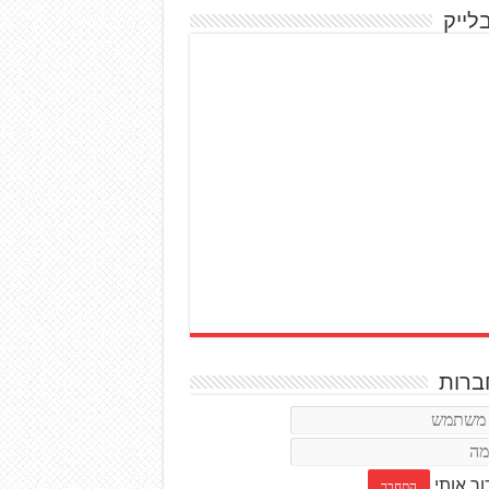
לייק
רות
ור אותי