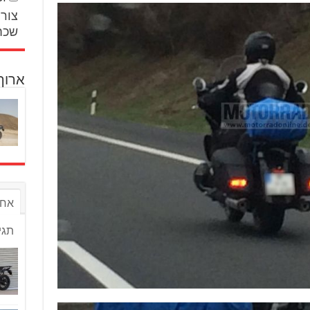
צור 
שכח
ארוך
אחר
תגי