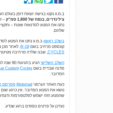
ב.מ.וו נקטו בגישה יוצאת דופן בעולם ה
צילינדרים, בנפח של 1,800 סמ"ק
– לפ
נתנו את המנוע לסדנאות שונות – ותקצי
שלהם.
בשלב ראשון
ב.מ.וו נתנו את המנוע לס
קונספט מרהיב בשם
R-18
. לאחר מכן
CYCLES
, שבנו שלדה מרהיבה מטיטניו
השלב השלישי
הגיע בחגיגות 90 שנה לתערוכה האיטלקית
סדנה שבדית בשם
Cycles
ue Custom
המדובר.
כעת האתר הגרמני
Motorrad
מפרסם תמו
נושא את המנוע המדובר. אין כרגע שום 
שהמנוע הזה ישמש לפלטפורמות ודגמים נ
נעדכן על פרטים נוספים ברגע שנדע.