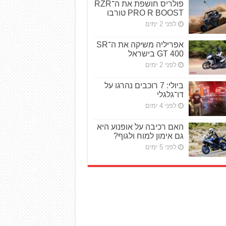
פולריס חושפת את ה־RZR
PRO R BOOST טורבו
לפני 2 ימים
אפריליה משיקה את ה־SR
GT 400 בישראל
לפני 2 ימים
ביולי: 7 רוכבים נהרגו על
דו־גלגלי
לפני 4 ימים
האם רכיבה על אופנוע היא
גם אימון למוח ולגוף?
לפני 5 ימים