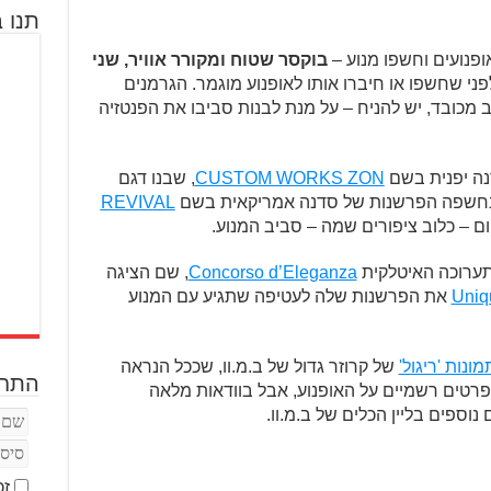
תנו ב
אופנועים וחשפו מנוע –
בוקסר שטוח ומקורר אוויר, שני
ני שחשפו או חיברו אותו לאופנוע מוגמר. הגרמנים
ב מכובד, יש להניח – על מנת לבנות סביבו את הפנטזיה
דנה יפנית בשם
CUSTOM WORKS ZON
, שבנו דגם
 נחשפה הפרשנות של סדנה אמריקאית בשם
REVIVAL
ם – כלוב ציפורים שמה – סביב המנוע.
Concorso d’Eleganza
, שם הציגה
Uniq
את הפרשנות שלה לעטיפה שתגיע עם המנוע
נות 'ריגול'
של קרוזר גדול של ב.מ.וו, שככל הנראה
התחב
פרטים רשמיים על האופנוע, אבל בוודאות מלאה
וספים בליין הכלים של ב.מ.וו.
זכ