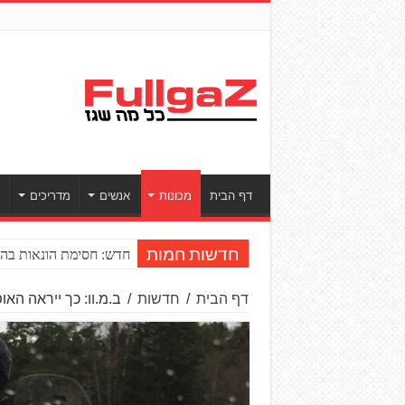
דף הבית
מכונות
אנשים
מדריכים
ס
חדש: חסימת הונאות בהע
חדשות חמות
דף הבית
/
חדשות
/
ב.מ.וו: כך ייראה הא