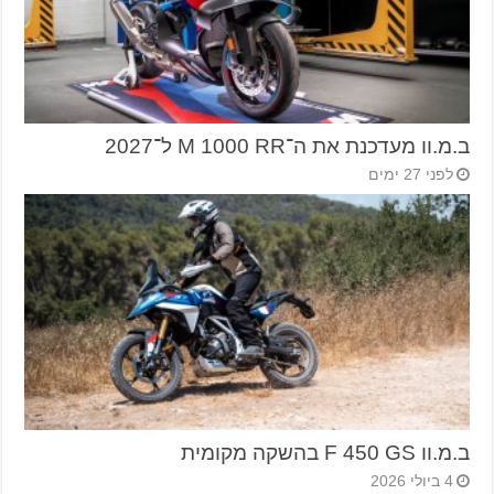
ב.מ.וו מעדכנת את ה־M 1000 RR ל־2027
לפני 27 ימים
ב.מ.וו F 450 GS בהשקה מקומית
4 ביולי 2026