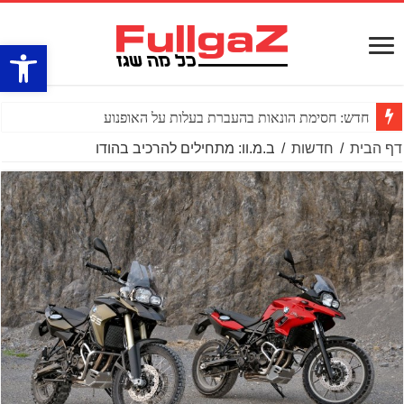
פתח סרגל
חדש: חסימת הונאות בהעברת בעלות על האופנוע
דף הבית
/
חדשות
/
ב.מ.וו: מתחילים להרכיב בהודו