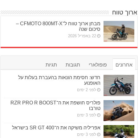
ארוך טווח
מבחן ארוך טווח ל־CFMOTO 800MT-X –
סיכום שנה
22 באפריל 2026
אחרונים
פופולארי
תגובות
תגיות
חדש: חסימת הונאות בהעברת בעלות על
האופנוע
לפני 2 ימים
פולריס חושפת את ה־RZR PRO R BOOST
טורבו
לפני 3 ימים
אפריליה משיקה את ה־SR GT 400 בישראל
לפני 3 ימים