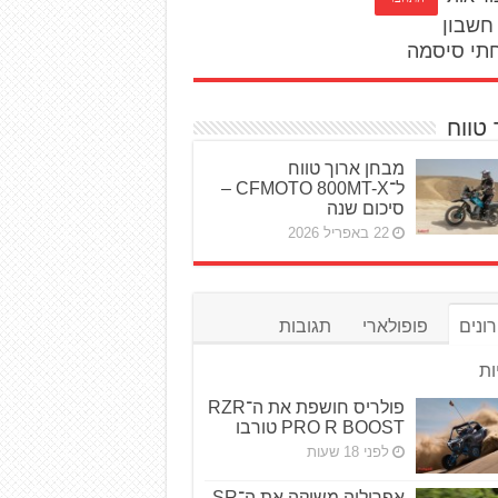
חשבון
תי סיסמה
 טווח
מבחן ארוך טווח
ל־CFMOTO 800MT-X –
סיכום שנה
22 באפריל 2026
ונים
פופולארי
תגובות
ות
פולריס חושפת את ה־RZR
PRO R BOOST טורבו
לפני 18 שעות
אפריליה משיקה את ה־SR