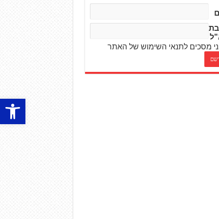
בת
"ל
י מסכים לתנאי השימוש של האתר
פתח סרגל