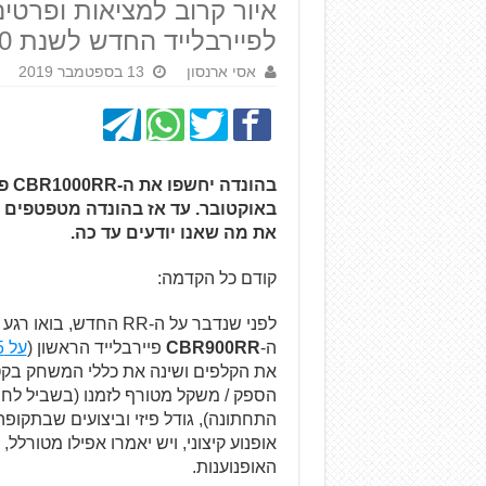
איור קרוב למציאות ופרטים
לפיירבלייד החדש לשנת 2020
אסי ארנסון
13 בספטמבר 2019
בהו
באוקטובר. עד אז בהונדה מטפטפים ע
את מה שאנו יודעים עד כה.
קודם כל הקדמה:
ה-
CBR900RR
פיירבלייד הראשון (
על 25 שנות פיירבלייד בתמונות
את הקלפים ושינה את כללי המשחק בקטג
הספק / משקל מטורף לזמנו (בשביל לח
התחתונה), גודל פיזי וביצועים שבתקופה
אופנוע קיצוני, ויש יאמרו אפילו מטורלל
האופנוענות.