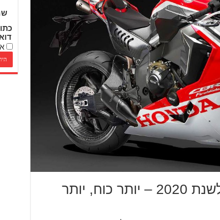
שם
כתו
דוא
אנ
הונדה CBR1000RR לשנת 2020 – יותר כוח, יותר