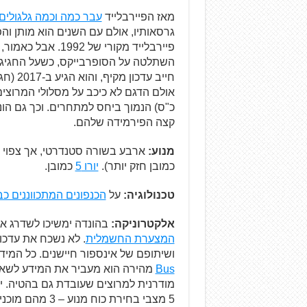
מאז הפיירבלייד
עבר כמה וכמה גלגולים
גרסאותיו, אולם עם השנים הוא מותן והפ
פיירבלייד מקורי ש
השתלטה על הסופרבייקס, כשעל החגיגה מ
חייב עדכון מקיף, והוא הגיע ב-2017 (חגיגת הגזים של אביעד בפורטימאו –
כ"ס) הנמוך ביחס למתחרים. וכך גם הו
קצה הפירמידה שלהם.
מנוע:
כמובן חזק יותר).
יורו 5
כמובן.
טכנולוגיה:
על
הכנפונים המתכווננים כ
אלקטרוניקה:
בהונדה ימשיכו לשדרג את מחשב-העל
המצערת החשמלית
ושיתופם של אינספור חיישנים. כל המי
Bus