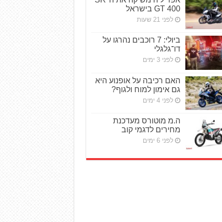
GT 400 בישראל
לפני 21 שעות
ביולי: 7 רוכבים נהרגו על
דו־גלגלי
לפני 3 ימים
האם רכיבה על אופנוע היא
גם אימון למוח ולגוף?
לפני 4 ימים
ה.מ מוטורס מעדכנת
מחירים לדגמי קוב
לפני 6 ימים