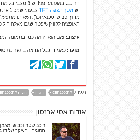
יש
מסך תצוגה TFT
צבעוני שמכיל את 
מרוץ, כביש, טכנאי וכו'), ושאותו מתפ
האופציה לקוויקשיפטר שגם מעלה הילוכי
עיצוב:
ואם הוא ייראה כמו בתמונה המצור
מועד:
כאמור, ככל הנראה בתערוכת טוקי
תגיות
CBR1000RR
הונדה
הונדה CBR1000RR
אודות אסי ארנסון
רוכב שטח וכביש, מאמן 
הסוגים - בעיקר של דו-גל