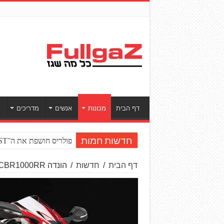
דף הבית
מכונות
אנשים
מדריכים
ס
פולריס חושפת את ה־RZR PRO R BOOST טורבו
חדשות חמות
דף הבית
/
חדשות
/
הונדה CBR1000RR לשנת 2020 – יותר כוח, יותר מוח