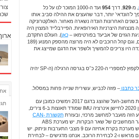
צור 
, מ-
929
, דרך
954
ועד ה-1000 המוכר לנו על כל
שכח
ך ל'הונדאי' יותר, דבר שהעצים את ההילה סביב אותו
ל 1992. אבל כאמור, בשנים האחרונות הונדה נשארה מאחור. האלקטרוניקה
נצחות היצרניות האירופאיות. הפיירבלייד המצוין היה
כאן
). העולם התקדם,
ארוך
אולם הדגם לא כיכב על מסלולי המרוצים, וגם קהל הרוכבים לא היה מרוצה מהספק המנוע (189
נדה היו צריכים להמשיך ולשפר את הדגם שמייצג את
ארבע בשורה סטנדרטי, אך צפוי לקפוץ למספרי ה-220 כ"ס בגרסה הרגילה (ה-SP יהיה
בר כתבנו
– פוזה לכביש, עשירית שנייה פחות במסלול.
אחר
 שהוצג בדגם 2017 וימשיכו כמובן עם
תגי
. לא נשכח את עדכון 2020 לחיישן אינרציה IMU שמודד תאוצות ב-6 צירים,
דע הזה מועבר למחשב מרכזי, ובעזרת
תקשורת CAN-
מהירה הוא מעביר את המידע לשאר המחשבים של שאר הבקרות. יש מערכת ABS
מודרנית למרוצים שעובדת גם בהטיה. יש מערכת בקרת אחיזה עם 9 מצבי התערבות וניתוק. יש
5 מצבי בחירת כוח מנוע – 3 מהם מוכנים מראש ו-2 לבחירת הרוכב. אנחנו מדגישים – לבחירת