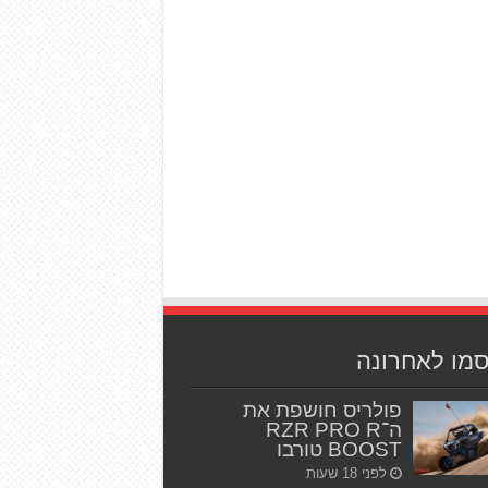
סמו לאחרונה
פולריס חושפת את
ה־RZR PRO R
BOOST טורבו
לפני 18 שעות