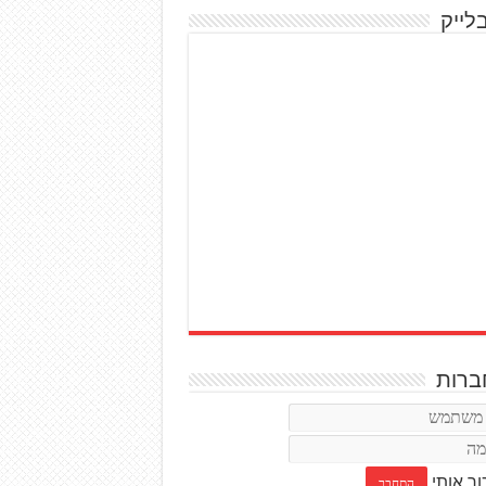
לייק
רות
ור אותי