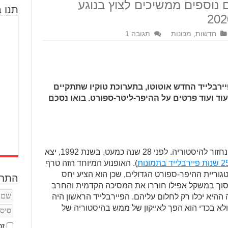
 נוספים ממשיכים לצוץ בנוגע
תנו ב
חדשות
,
מכונות
תגובה 1
נדה יחשפו את ה-CBR1000RR פיירבלייד החדש אוטוטו, בתערוכת טוקיו שתתקיים
וד ועוד פרטים על ההיפר-ליטר-ספורט. בואו נסכם
לפני שנדבר על ה-RR החדש, בואו רגע נחזור להיסטוריה. לפני 28 שנה כמעט, בשנת 1992, יצא
). האופנוע המיוחד הזה טרף
וריית ההיפר-ספורט הגדולים, שכן הוא הציע יחס
התחב
סוך במשקל אפילו חוררו את המסיכה הקדמית והחרב
 ההיא יכלו רק לחלום עליהם. הפיירבלייד הראשון היה
, ולא בכדי הוא הפך לאייקון של ממש בהיסטוריה של
זכ