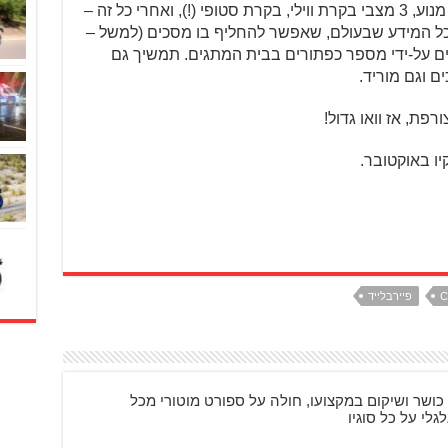
הרוכב. באופנוע יפני! יש 3 מצבי בלימת מנוע, 3 מצבי בקרת ווילי, בקרת סטופי (!), ואחרי כל זה –
כל המידע שבעולם, שאפשר להחליף בו מסכים (למשל –
עלים על-ידי מספר כפתורים בבית המתגים. תמשיך גם
ם וגם מוריד.
פת, אז וואו גדול!
ו באוקטובר.
פיירבלייד
כושר ושיקום במקצועו, חולה על ספורט מוטורי מכל
גלי על כל סוגיו