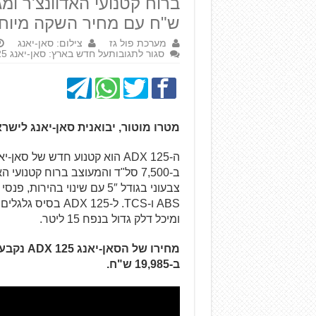
ש"ח עם מחיר השקה מיוח
מערכת פול גז
צילום: סאן-יאנג
סגור לתגובות
על חדש בארץ: סאן-יאנג ADX 125 – קטנוע אדוונצ'ר
מטרו מוטור, יבואנית סאן-יאנג לישראל, מוד
ומיכל דלק גדול בנפח 15 ליטר.
ב-19,985 ש"ח.