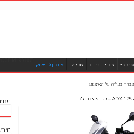
[ULWPQSF id=93187]
פורט
ציוד
פורום
צור קשר
מחירון לוי יצחק
ברת בעלות על האופנוע
'ר
מחיר
הירש