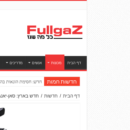
דף הבית
מכונות
אנשים
מדריכים
ס
חדש: חסימת הונאות בהע
חדשות חמות
דף הבית
/
חדשות
/
חדש בארץ: סאן-יאנג ADX 125 – קטנוע אדוונצ