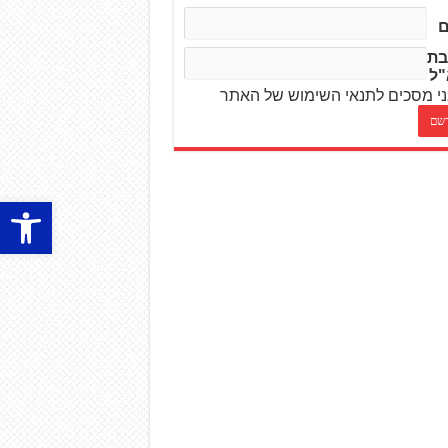
בת
"ל
י מסכים לתנאי השימוש של האתר
פתח סרגל