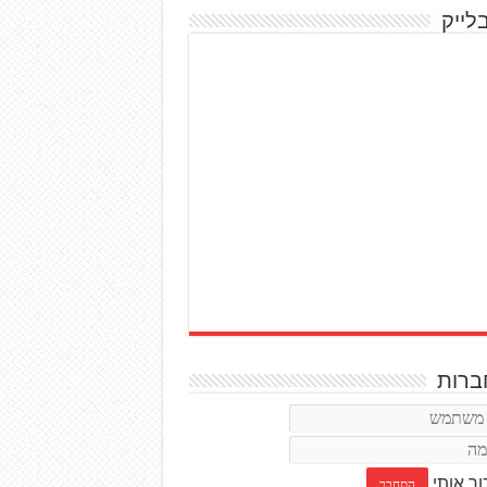
לייק
רות
ור אותי