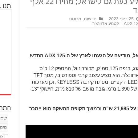
ברוח קטנועי האדוונצ'ר ומגיע כעת גם לישראל; מחירו 22 אלף
תנו ב
ד
25 ביוני 2023
חדשות
,
מכונות
יעה על הגעתו לארץ של ה-ADX 125 החדש.
ה-ADX 125 הוא קטנוע חדש של סאן-יאנג, בנפח 125 סמ"ק, מקורר נוזל, המספק 12 כ"ס
ב-7,500 סל"ד והמעוצב ברוח קטנועי האדוונצ'ר. הוא מציע עיצוב קרבי וספורטיבי, מסך TFT
צבעוני בגודל 5″ עם שינוי בהירות, פנסי LED היקפיים, מפתח קירבה KEYLESS, וכן מערכות
ABS ו-TCS. ל-ADX 125 בסיס גלגלים של 1,390 מ"מ, גובה מושב של 810 מ"מ, חישוקי 13″
התחב
מחירו של הסאן-יאנג ADX 125 נקבע על 21,985 ש"ח ובמשך תקופת ההשקה הוא יימכר
זכ