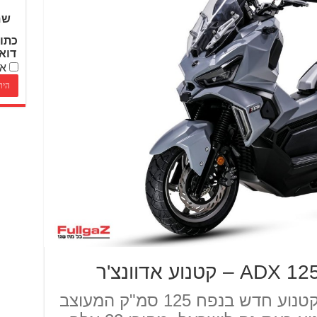
שם
כתו
דוא
אנ
הסאן-יאנג ADX 125 הוא קטנוע חדש בנפח 125 סמ"ק המעוצב