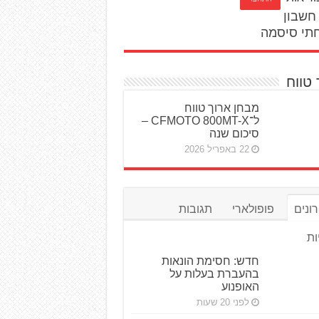
חשבון
תי סיסמה
 טווח
מבחן ארוך טווח
ל־CFMOTO 800MT-X –
סיכום שנה
22 באפריל 2026
ונים
פופולארי
תגובות
ות
חדש: חסימת הונאות
בהעברת בעלות על
האופנוע
לפני 20 שעות