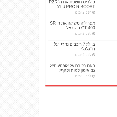
פולריס חושפת את ה־RZR
PRO R BOOST טורבו
לפני 2 ימים
אפריליה משיקה את ה־SR
GT 400 בישראל
לפני 2 ימים
ביולי: 7 רוכבים נהרגו על
דו־גלגלי
לפני 4 ימים
האם רכיבה על אופנוע היא
גם אימון למוח ולגוף?
לפני 5 ימים