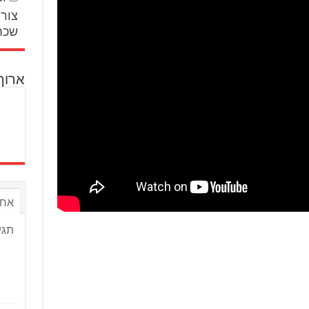
צור 
שכח
ארוך
אחר
תגי