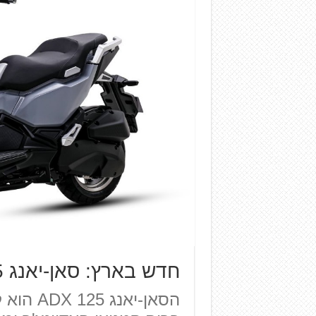
חדש בארץ: סאן-יאנג ADX 125 – קטנוע אדוונצ'ר