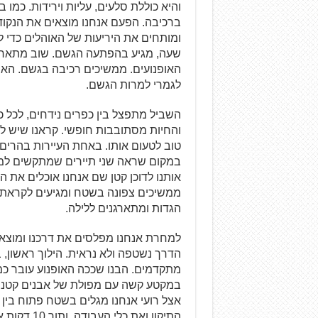
והיא כוללת סלעים, עליות וירידות. כמו
ברכיבה. הפעם אנחנו מוצאים את הנקוד
ומותחים את היריעות של האוהלים כדי ל
שעה, מגיע בהפתעה הגשם. שוב מתארגני
האופנועים. ממשיכים רכיבה בגשם. האחי
לגמרי למרות הגשם.
השביל מתפצל בין כפרים נידחים, לכל 
טוב לטעום אותו. באחת העיירות בהרי
במקום שראה שני תיירים שמתקשים למצוא
אותנו לדוכן קטן שם אנחנו אוכלים את ה
ממשיכים צפונה בשטח ומגיעים לקראת ע
הגדות ומתארגנים ללילה.
למחרת אנחנו מפלסים את דרכנו ומוצאי
הדרך נשטפה ולא נראית. הילוך ראשון, 
מתקדמים. הבנו שככה האופנוע עובר כמ
במקטע קשה עם מפולת של אבנים קטנות,
אצל רועי אנחנו מגלים בשטח פתוח בין 
התיקון ואת 