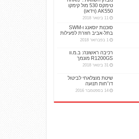
פולריס חושפת את ה־RZR
PRO R BOOST טורבו
לפני 2 ימים
אפריליה משיקה את ה־SR
GT 400 בישראל
לפני 2 ימים
ביולי: 7 רוכבים נהרגו על
דו־גלגלי
לפני 4 ימים
האם רכיבה על אופנוע היא
גם אימון למוח ולגוף?
לפני 5 ימים