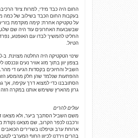
החום היה כבד מידי, למרות ציוד הרכיבה
בעקבות החום הכבד בשילוב של כמה מק
על טקטיקה אחרת: קימה מוקדמת בזריחה ו
שבשבועות האחרונים עוד היה שם שלג, ו
החליט להמשיך לבדו עם האופנוע, נפרד
הטיול.
בצפון יוון בתוך מזג אוויר נעים ונכנ
השביל והחיוכים בקסדות הגיעו די מהר.
ההפתעות שנלמד שהן חלק מהמסע הזה.
הסתובבנו כדי למצוא דרך עקיפה, אך גם
גרזן מהארץ ששימש אותנו במקרה הזה 
עולים להרים
משם השביל הסתבך ביער, ולא מצאנו דר
ורכבנו לכפר הקרוב, שם מצאנו נקודת 
ארוחת ערב וטיפלנו בשרירים הכואבים
בהרים וירדנו לכיוון החוף המערבי לטוב