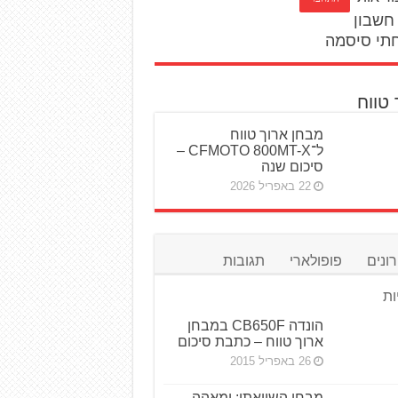
חשבון
תי סיסמה
 טווח
מבחן ארוך טווח
ל־CFMOTO 800MT-X –
סיכום שנה
22 באפריל 2026
ונים
פופולארי
תגובות
ות
חדש: חסימת הונאות
בהעברת בעלות על
האופנוע
לפני יום אחד