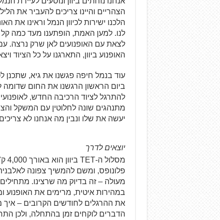
אנחנו נוחתים ביוון ונוסעים לעיירת הנמ
הצהריים והיינו צריכים להעביר את הליל
הלכנו ישירות לכיוון הנמל וראינו את ה
האופנוע ביוון, התארגנו על כל הציוד ויצא
עוד בנמל חיפה פגשנו את גיא, שתכנן לטי
ביום הראשון הרגשנו את החום שדומה לא
להתרגל לציוד הרכיבה החדש, לאופנועי
מתנהגים שונה לחלוטין עם המשקל והציו
יעשה את שלו ונבין מה אנחנו לא צריכים
יוצאים לדרך
מסלו
פלונופס, ומשם להמשיך צפונה לאלבני
מעולה – זה בדיוק מה שרצינו. מתחילים ל
במהירות איטית, מרימים את האופנוע ו
את ההרגלים לחודשים הקרובים – איך 
הדברים לוקחים זמן בהתחלה, ולכן התח