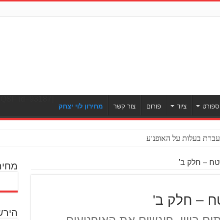
[ULWPQSF id=93187]
ספורט
ציוד
פורום
צור קשר
מחירון לוי יצחק
ח – חלק ב'
מחיר
ח – חלק ב'
הירש
תים ביוון, פוגשים את האופנועים,