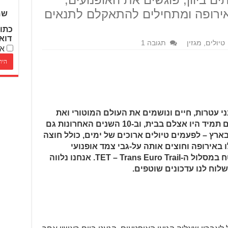
אירופה ומתחילים להתאקלם לתנאים
שם
כתו
דוא
טיולים
,
מגזין
תגובה 1
אנ
ון, בני 27 ו-29 ממושב בני עטרות, חיים ונושמים את העולם המוטורי ואת
השטח מגיל אפס. ג'יפים וטרקטורונים תמיד היו אצלם בבית, וב-10 השנים האחרונות גם
ארץ – לפעמים טיולים ארוכים של ימים, כולל חוצה
ו באירופה וחוצים אותה על-גבי צמד אופנועי
אדוונצ'ר גדולים, כשהם רוכבים בשטח במסלול ה-TET – Trans Euro Trail. אנחנו נלווה
לוח לנו עדכונים שוטפים.