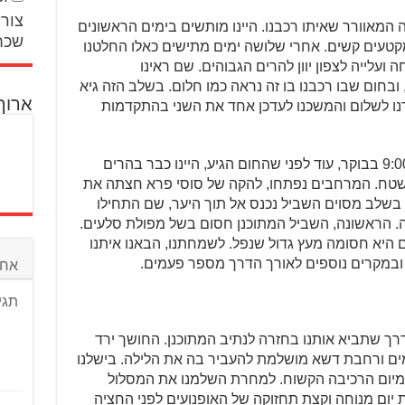
צור 
 המאוורר שאיתו רכבנו. היינו מותשים בימים הראשונים
שכח
טעים קשים. אחרי שלושה ימים מתישים כאלו החלטנו
עלייה לצפון יוון להרים הגבוהים. שם ראינו
בחום שבו רכבנו בו זה נראה כמו חלום. בשלב הזה גיא
ארוך
נו לשלום והמשכנו לעדכן אחד את השני בהתקדמות
שינוי הטקטיקה היה החלטה מצוינת. ב-9:00 בבוקר, עוד לפני שהחום הגיע, היינו כבר בהרים
סנו לשטח. המרחבים נפתחו, להקה של סוסי פרא חצתה את
 בשלב מסוים השביל נכנס אל תוך היער, שם התחילו
 הראשונה, השביל המתוכנן חסום בשל מפולת סלעים.
 היא חסומה מעץ גדול שנפל. לשמחתנו, הבאנו איתנו
ובמקרים נוספים לאורך הדרך מספר פעמים.
אחר
תגי
ך שתביא אותנו בחזרה לנתיב המתוכנן. החושך ירד
מים ורחבת דשא מושלמת להעביר בה את הלילה. בישלנו
 מיום הרכיבה הקשוח. למחרת השלמנו את המסלול
ת יום מנוחה וקצת תחזוקה של האופנועים לפני החציה