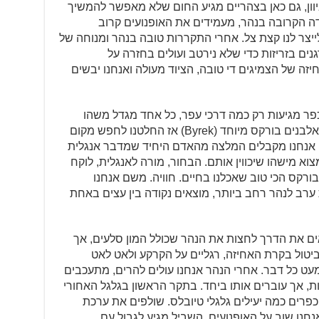
 ביוון, גם כאן בצהריים מגיע החום שלא מאפשר להמשיך
ה הקרובה בנהר, מעמידים את האופנועים קרוב
ייצר לנו קצת צל. אחרי התקררות טובה בנהר ומנוחה של
ם בזריזות כדי שלא נירטב ועולים בחזרה על
זה של הצמיגים די טובה, הציוד מעולה ואנחנו יבשים
כפר מגיעות רק כמה דרכי עפר, כל אחד מגדל משהו
והחיות מסתובבות חופשי. קראנו שיש לאלבנים בורקס מיוחד (Byrek) אז החלטנו לחפש מקום
ם אנחנו מקבלים המלצה מהאדם היחיד שמדבר אנגלית
 מישהו שיכווין אותם. הבחור, מורה לאנגלית, לוקח
בורקס הכי טוב שאכלנו בחיים. חוויה. משם אנחנו
רב לנהר רחב ביותר, מוצאים נקודה בין עצים באחת
ם את הדרך לחצות את הנהר שכולל המון סלעים, אך
ביטול בקרת האחיזה, רגליים על הקרקע ולאט לאט
עט כל דבר. אחרי הנהר אנחנו עולים להרים, מתעכבים
 אך עוברים אותו ביחד. בתקר הראשון בגלגל האחורי
כפרים כמה יעילים גלגלי טיובלס. שולפים את ערכת
כלי העבודה, ותוך 10 דקות אנחנו שוב על האופנועים. השביל מגיע לגבול עם