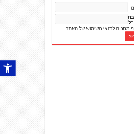
בת
"ל
י מסכים לתנאי השימוש של האתר
פתח סרגל