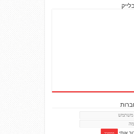
לייק
רות
ור אותי