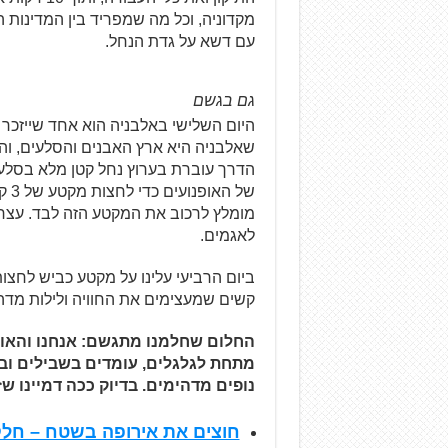
מקדוניה, וכל מה שמפריד בין המדינות 
עם דשא על גדת הנחל.
גם בגשם
היום השלישי באלבניה הוא אחד שייזכר
שאלבניה היא ארץ האבנים והסלעים, והיו
הדרך עוברת בערוץ נחל קטן מלא בסלעים
של 
מומלץ לרכוב את המקטע הזה לבד. עצרנ
לאגמים.
ביום הרביעי עלינו על מקטע כביש לחצות
קשים שמעצימים את החוויה ולילות מדה
החלום שחלמנו מתגשם: אנחנו והאופנ
מתחת לגלגלים, עומדים בשבילים ובס
נופים מדהימים. בדיוק ככה דמיינו ש
חוצים את אירופה בשטח – חלק