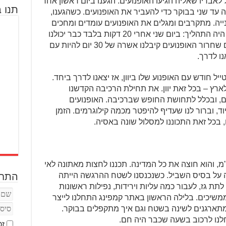
ל לאבריו שאליה הגיעו האופנועים. הגענו ביום ראשון אחר
תנו ב
ה עד שני בבוקר כדי להעביר את האופנועים. כשהגענו,
אונייה. מתקרבים ומגלים את האופנועים עומדים ומחכים
לנו. למען האמת, הופתענו מעד כמה קל היה התהליך: ביום שני אחרי 20 דקות בלבד כבר יכולנו
לצאת עם האופנועים לאן שרק נרצה. עם שחרור האופנועים קיבלנו אשרה של 30 יום להיות עם
נו לדרך.
יל חודש עם האופנוע שלו ביוון, אז יצאנו לדרך ביחד.
רץ – בכל זאת יוון. את תחילת הרכיבה הקדשנו
ם, ובכלל לתחושת החופש שברכיבה. האופנועים
ד, וברור לנו שעדיף להיפטר מכמה קילוגרמים. הזמן
, בכל זאת התכוננו למסלול שונה באסיה.
ל ה-TET ביוון הוא באורך 4,000 ק"מ, והוא חוצה את כל המדינה. תכננו לחצות מאתונה לאי
ה על בסיס השביל. כשנכנסנו לשטח ההרגשה הייתה
התחב
תת גז, לעבור כמה עליות וירידות, נפילות ראשונות
ממשיכים. בלילה הראשון באתר קמפינג התחלנו לייצר
מתארגנים לשינה בשטח וגם איך מתקפלים בבוקר.
לנו לרכוב בשעה שכבר היה חם.
זכ