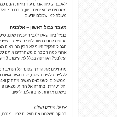
לאלבניה. ליוון אנחנו עוד נחזור. הבנו כ
מסכמים שבוע ימים ביוון, רובם המוחלט
מעולה כמו שכולם יודעים.
מעבר גבול ראשון – אלבניה
בנמל ביוון שאלו לגבי התכנית שלנו. סי
הטופס למכס היווני לפני היציאה – שייר
הגבול הפקיד היווני לא הבין מה רצינו 
אחרי כמה הסברים משחררים אותנו לשלום
האלבני? הקורונה בכלל לא קיימת. 3 דקות ונכנסנו למדינה, רק רישיונות ודרכון.
מתחילים את הדרך צפונה על הנתיב המת
לעלייה סלעית בשטח, שם מגיע הגשם הר
וממשיכים. לאט לאט הגשם מתחזק ואנ
יחלוף. ירדנו בחזרה אל החוף, מצאנו פ
בישלנו ארוחת ערב והלכנו לישון.
אין על החיים האלה
בבוקר השלמנו את העלייה לכיוון מזרח,