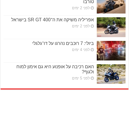
טורבו
לפני 2 ימים
אפריליה משיקה את ה־SR GT 400 בישראל
לפני 2 ימים
ביולי: 7 רוכבים נהרגו על דו־גלגלי
לפני 4 ימים
האם רכיבה על אופנוע היא גם אימון למוח
ולגוף?
לפני 5 ימים