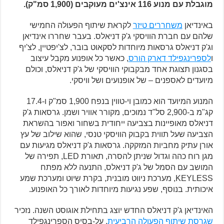
מוגבלת עם מנוע 116 אינצ'ים מעוקבים (1,900 סמ"ק).
באינדיאן
משחררים טיזר
לקראת שיתוף הפעולה החמישי
שלהם עם חברת הוויסקי ג'ק דניאלס. בעבר שחררו אינדיאן
וג'ק דניאלס גרסאות מיוחדות לסקאוט בובר, לצ'יפטיין, לצ'יף
ו
לספרינגפילד דארק הורס
, כאשר כל אופנוע מקבל עיצוב
בסגנון תצוגת אחד מבקבוקי הוויסקי של ג'ק דניאלס, וכולם
מיועדים לאספנים – של אופנועים ושל וויסקי.
המנוע המיועד הוא כמובן וי-טווין בנפח 1,900 סמ"ק ו-17.4
קג"מ ב-2,900 סל"ד נמוכים, מקורר אוויר ושמן. גרסאות ג'ק
דניאלס מאופיינות בצביעה ייחודית בשחור ואפור בהשראת
הצביעה שעל תווית בקבוק הוויסקי טנסי, שהוא שילוב של עץ
אורן עתיק מחביות המזקקה. גרסאות ג'ק דניאלס מגיעות עם
מגן רוח כהה וגדול שניתן להסרה, תאורת LED, תפירה של
המושב עם הסמל של ג'ק דניאלס, התנעה ללא מפתח
KEYLESS, מערכת ניווט מובנית, בקרת שיוט ומערכת שמע
איכותית. בנוסף, שפע נגיעות מיוחדות לאורך כל האופנוע.
האינדיאן ג'ק דניאלס החדש יוצג בתחילת אוגוסט השנה. נזכיר
שגרסת שיתוף הפעולה הרביעית
, על-בסיס הספרינגפילד