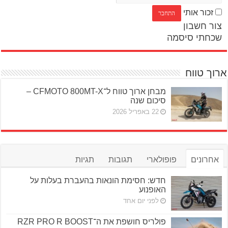
זכור אותי
צור חשבון
שכחתי סיסמה
ארוך טווח
מבחן ארוך טווח ל־CFMOTO 800MT-X –
סיכום שנה
22 באפריל 2026
אחרונים
פופולארי
תגובות
תגיות
חדש: חסימת הונאות בהעברת בעלות על
האופנוע
לפני יום אחד
פולריס חושפת את ה־RZR PRO R BOOST