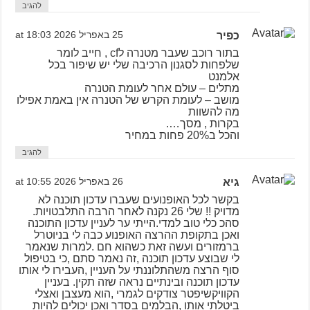
להגיב
כפיר
25 באפריל 2026 at 18:03
בתור רוכב שעבר מטנרה לcf , חייב לומר
שלפחות לסגנון הרכיבה שלי יש שיפור בכל
אלמנט
מתלים – עולם אחר לעומת הטנרה
מושב – לעומת הקרש של הטנרה אין באמת אפילו
מה להשוות
בקרות , מסך….
והכל ב20% פחות במחיר
להגיב
גיא
26 באפריל 2026 at 10:55
בקשר לכל האופנועים שעברו עדכון תוכנה לא
מדויק !! שלי 26 נקנה לאחר הרבה התלבטויות.
סהכ כלי טוב למדי.הייתי ער לעניין עדכון התוכנה
ואכן בתקופת ההרצה האופנוע כבה לי בניוטרל
ברמזורים ועשה זאת כשהוא חם .למרות שנאמר
לי שבוצע עדכון תוכנה ,זה נאמר סתם ,כי בטיפול
סוף הרצה משהתלוננתי על העניין ,העבירו לי אותו
עדכון תוכנה ובינתיים נראה שזה תקין. בעניין
הקוויקשיפטר צודקים לגמרי ,הוא מעצבן ואצלי
ביטלתי אותו ,הבלמים בסדר ואכן יכולים להיות