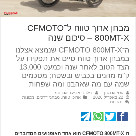
מבחן ארוך טווח ל־CFMOTO
800MT-X – סיכום שנה
ה־CFMOTO 800MT-X שנמצא אצלנו
במבחן ארוך טווח סיים את תפקידו על
הצד הטוב לאחר שנה וכמעט 13,000
ק"מ מהנים בכביש ובשטח; מסכמים
שמה עם מה שאהבנו ומה שפחות
אסי ארנסון
צילום: אביעד אברהמי
22 באפריל 2026
ארוכי טווח
,
מבחני דרכים
,
מכונות
תגובות
ה־CFMOTO 800MT-X הוא אחד האופנועים המדוברים