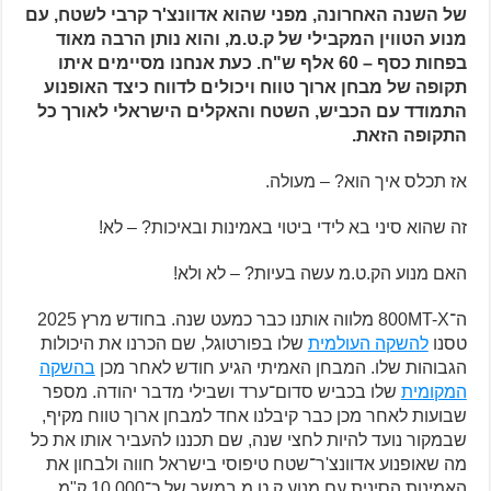
של השנה האחרונה, מפני שהוא אדוונצ'ר קרבי לשטח, עם
מנוע הטווין המקבילי של ק.ט.מ, והוא נותן הרבה מאוד
בפחות כסף – 60 אלף ש"ח. כעת אנחנו מסיימים איתו
תקופה של מבחן ארוך טווח ויכולים לדווח כיצד האופנוע
התמודד עם הכביש, השטח והאקלים הישראלי לאורך כל
התקופה הזאת.
אז תכלס איך הוא? – מעולה.
זה שהוא סיני בא לידי ביטוי באמינות ובאיכות? – לא!
האם מנוע הק.ט.מ עשה בעיות? – לא ולא!
ה־800MT-X מלווה אותנו כבר כמעט שנה. בחודש מרץ 2025
טסנו
להשקה העולמית
שלו בפורטוגל, שם הכרנו את היכולות
הגבוהות שלו. המבחן האמיתי הגיע חודש לאחר מכן
בהשקה
המקומית
שלו בכביש סדום־ערד ושבילי מדבר יהודה. מספר
שבועות לאחר מכן כבר קיבלנו אחד למבחן ארוך טווח מקיף,
שבמקור נועד להיות לחצי שנה, שם תכננו להעביר אותו את כל
מה שאופנוע אדוונצ'ר־שטח טיפוסי בישראל חווה ולבחון את
האמינות הסינית עם מנוע ק.ט.מ במשך של כ־10,000 ק"מ,