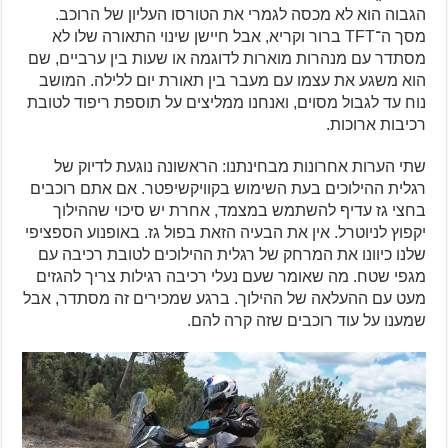
הגבוה הוא לא מכסה לגמרי את הטורסו העליון של הרוכב.
מסך ה־TFT ברור וקריא, אבל חיישן שינוי התאורה שלו לא
מסתדר עם מנהרות מוארות לדוגמה או שעות בין ערביים, שם
הוא משגע את עצמו עם מעבר בין תאורת יום ללילה. המושב
נוח עד לגבול מסוים, ואנחנו ממליצים על תוספת ריפוד לטובת
רכיבות ארוכות.
שתי הערות אחרונות מבחינתנו: הראשונה נוגעת לדיוק של
רגלית ההילוכים בעת השימוש בקוויקשיפטר. אם אתם רוכבים
בחצי גז עדיף להשתמש במצמד, אחרת יש סיכוי שההילוך
יקפוץ לניוטרל. אין את הבעיה הזאת בפול גז. באופנוע הספציפי
שלנו כיוונו את המרחק של רגלית ההילוכים לטובת רכיבה עם
מגפי שטח. מה שאומר שעם נעלי רכיבה רגילות צריך להגזים
מעט עם ההעלאה של ההילוך. ברגע שמכירים זה מסתדר, אבל
שמענו על עוד רוכבים שזה קרה להם.