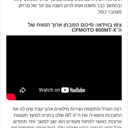
ובהמשך כבר משכנו אותו לכיוון השנה עם יעד של מרחק
מצטבר כפול.
צפו בווידאו: סיכום המבחן ארוך הטווח של
ה־CFMOTO 800MT-X
רצה הגורל והתקופה ושירות מילואים ארוך קצת שינו לנו את
התוכניות והשאירו את ה־MT-X שלנו בחנייה למשך תקופות
ארוכות, כאשר לפחות פעמיים הוא ישב למשך יותר מחודש,
אבל הניע בנגיעה ברגע שעלינו עליו. כעת אנחנו מסיימים את