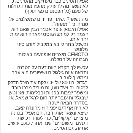
אפילו הסינים כבר מעתיקים מהסינים, כי
לא נשאר מה להעתיק מהפירמות הגדולות
של פעם (כל הפטנטים פגי תוקף)
מה נשאר? נשארו פריירים שמשלמים על
טנרה, כי "ימאהה".
אפילו היבואן עופר אבניר הבין שאם הוא
ייצמד רק למותג הגוסס ימאהה הוא ימות
יחד איתו.
ובשכל בחר לייבא במקביל מותג סיני
מלוטש.
CFMOTO מיצרים אופנועים באיכות
הגבוהה על הסקלה.
עכשיו לך תקרא חוות דעת על הטרנה
ותראה איזה גילגולים ושיפורים הוא עבר
וממשיך לעבור.
בגדול, ה 800 של CF לקח את מיכל הדלק
למטה, זה צעד נועז, זה מוריד מרכז כובד
ומשפר יציבות בפניות ובבלימות. ואז נטען
שבגלל זה עובר יותר חום לרגל שמאל. אז
בסדרה הבאה ישפרו.
לא היה אף דגם יפני חוץ מהונדה קאב,
שיצא ונשאר אותו דבר. הם אפילו בכוונה
מיצרים "קלקולים", כדי לעודד רכישת
דגמים "משופרים" שנה אחרי. כולם עושים
את זה, גם הסינים.