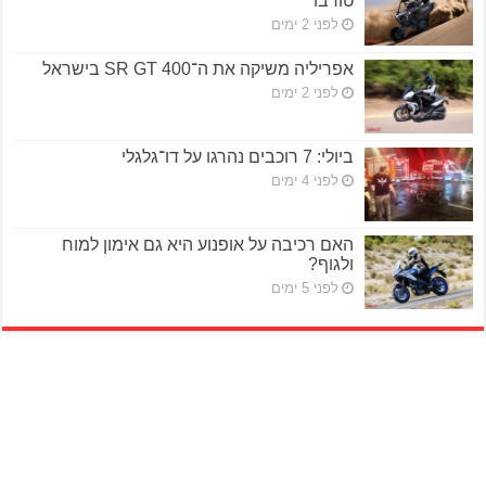
טורבו
לפני 2 ימים
אפריליה משיקה את ה־SR GT 400 בישראל
לפני 2 ימים
ביולי: 7 רוכבים נהרגו על דו־גלגלי
לפני 4 ימים
האם רכיבה על אופנוע היא גם אימון למוח
ולגוף?
לפני 5 ימים