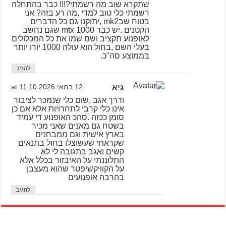
שתקרא שוב מה רשמתי?!!! כבר בהתחלה
רשמתי כלי טוב למדי ,מה רע בזה? אני
בטוח שבmk2 ,יתוקנו גם כל הדברים
הקטנים .יש כבר mtx 1000 שגם נחשב
לאופנוע תקציב ושם שמו את כל המכלולים
בעלי השם ,בחול הוא עולה 1000 יורו יותר
בממוצע סה"כ.
להגיב
גיא
12 במאי 2026 at 11:10
ודרך אגב ,שום כלי שנמכר לציבור
אינו כלי קרבי לתחרויות אלא אם כן
סומן ככזה .סהכ האופנוע די עמיד
בשטח גם מאנים שאני מכיר
בארץ אישית וגם ממבחנים
שקראתי שעשוצלו בחול בתנאים
קשים ואגב בתגובה לי לא
התלוננתי על האיבזור בכלל אלא
על הקוויקשיפטר שהוא מעצבן
בהרבה אופנועים
להגיב