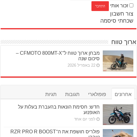
זכור אותי
צור חשבון
שכחתי סיסמה
ארוך טווח
מבחן ארוך טווח ל־CFMOTO 800MT-X –
סיכום שנה
22 באפריל 2026
אחרונים
פופולארי
תגובות
תגיות
חדש: חסימת הונאות בהעברת בעלות על
האופנוע
לפני יום אחד
פולריס חושפת את ה־RZR PRO R BOOST