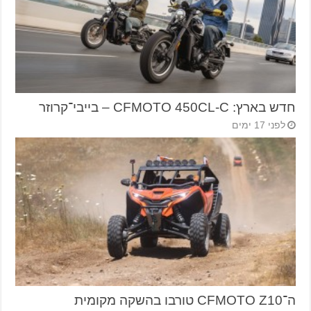
חדש בארץ: CFMOTO 450CL-C – בייבי־קרוזר
לפני 17 ימים
ה־CFMOTO Z10 טורבו בהשקה מקומית