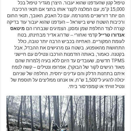
טיפול קטן שהעדפנו שהוא יעבור. היצרן מגדיר טיפול בכל
15,000 ק"מ, עם המלצה לקצר אותו בחצי אם תנאי הרכיבה
הם יותר דורשניים מהנורמה. עם כל האבק, האובך, תנאי החום
ורכיבות השטח שיש בישראל – העדפנו שהוא יעבור עוד בדיקה
קצרה לצד החלפת שמן ומסנן. הצמיגים שנבחרו הם
מיטאס
אנדורו טרייל
קדמי ואחורי – שדרוג אדיר מבחינתו, בטח
לעומת המקוריים. האחיזה בכביש הרבה יותר טובה, כולל
התחושות מהאופנוע. בשטח גם מרגישים את ההבדל, אבל
בקטנה. כאמור, באותה הזדמנות הורכבו ונטילים עם חיישני
TPMS חדשים, שעובדים עד היום ללא בעיה (למרות שהם
מאוד רגישים לקור של הבוקר). אפרופו ונטילים – קשה לנפח
איתם בתחנות הדלק והם עדינים יחסית. החלפה של שניהם
יכולה להגיע ל־1,500 ש"ח, אז אנחנו ממליצים על תוספת של
ונטיל זוויתי או קומפרסור ביתי.