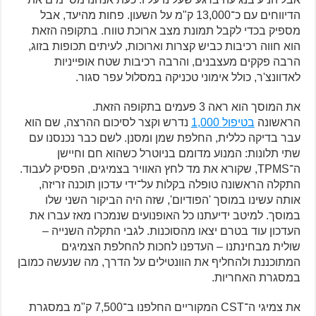
הדיווחים עם כ־13,000 ק"מ על השעון. פחות מהיעד, אבל
מספיק בכדי לקבל תמונת מצב ארוכת טווח. בתקופה הזאת
הוא חווה רכיבות כביש קצרות וארוכות, לעיתים תכופות בזוג,
הרבה פקקים מעצבנים, והרבה רכיבות שטח אופייניות
לאדוונצ'ר, כולל אימוני טכניקה במסלול עפר סגור.
את המוסך הוא ראה 3 פעמים בתקופה הזאת.
הראשונה
בטיפול 1,000
נדרש וקצר לסיכום ההרצה, שם הוא
עבר בדיקה כללית, החלפת שמן ומסנן. לשם כבר נכנסנו עם
שתי תלונות: המנוע מדומם בניוטרל כשהוא חם וחיישן
ה־TPMS, שקורא את מד לחץ האוויר בצמיגים, הפסיק לעבוד.
התקלה הראשונה טופלה בקלות על־ידי עדכון תוכנה זריזה,
אותה עשינו במוסך 'הפודיום', שזה היה הביקור השני שלו
במוסך. למיטב ידיעתנו כל האופנועים שנמכרו מאז עברו את
העדכון עוד בטרם יצאו מהסוכנות. לגבי התקלה השנייה –
שולית מבחינתנו – העדפנו לחכות להחלפת הצמיגים
המתוכננת ולהחליף את הוונטילים על הדרך, מה שנעשה כמובן
במסגרת האחריות.
את צמיגי ה־CST המקוריים החלפנו ב־7,500 ק"מ במסגרת