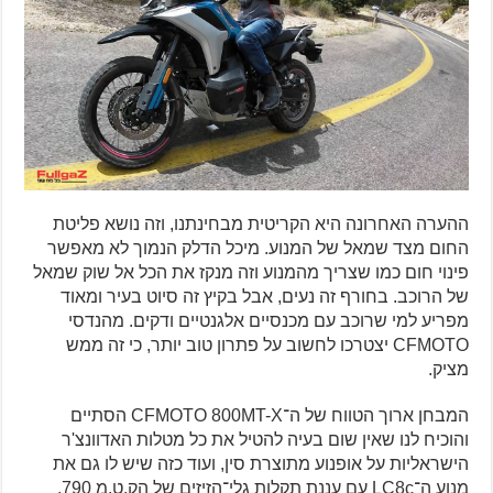
ההערה האחרונה היא הקריטית מבחינתנו, וזה נושא פליטת
החום מצד שמאל של המנוע. מיכל הדלק הנמוך לא מאפשר
פינוי חום כמו שצריך מהמנוע וזה מנקז את הכל אל שוק שמאל
של הרוכב. בחורף זה נעים, אבל בקיץ זה סיוט בעיר ומאוד
מפריע למי שרוכב עם מכנסיים אלגנטיים ודקים. מהנדסי
CFMOTO יצטרכו לחשוב על פתרון טוב יותר, כי זה ממש
מציק.
המבחן ארוך הטווח של ה־CFMOTO 800MT-X הסתיים
והוכיח לנו שאין שום בעיה להטיל את כל מטלות האדוונצ'ר
הישראליות על אופנוע מתוצרת סין, ועוד כזה שיש לו גם את
מנוע ה־LC8c עם עננת תקלות גלי־הזיזים של הק.ט.מ 790.