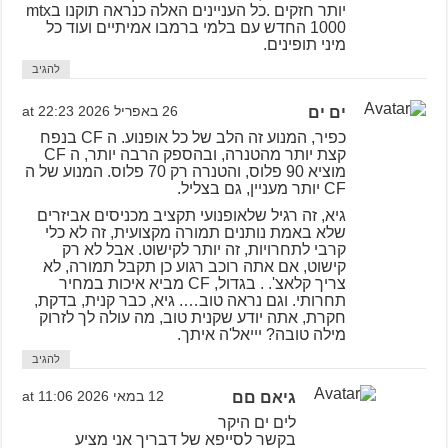
יותר חזקים .כל העניינים האלה כנראה תוקנו בmtx
1000 החדש עם בלמי ברמבו אמיתיים ועוד כל
מיני תופינים.
להגיב
ים ים
26 באפריל 2026 at 22:23
כפיר, המנוע זה הלב של כל אופנוע. ה CF בנפח
קצת יותר מהטנרה, ובהספק הרבה יותר, ה CF
מוציא 90 פלוס, והטנרה רק 70 פלוס. המנוע של ה
CF יותר מעניין, גם בצליל.
גיא, זה רגיל שלאופנועי תקציב מכניסים אביזרים
שלא באמת נותנים תמורה מקצועית, זה לא כלי
קרבי לתחרויות, זה יותר לקישוט. אבל לא רק
קישוט, אם אתה רוכב רגוע כן תקבל תמורה, לא
צריך קלאצ'. . בגדול, CF מביא איכות במחיר
תחרותי. וגם נראה טוב…. גיא, כבר קנית, בדקת,
חקרת, אתה יודע שקנית טוב, מה עולה לך לזרוק
מילה טובה? יייאל'ה איתך.
להגיב
גיאם םם
12 במאי 2026 at 11:06
לים ים היקר
בקשר לסייפא של דבריך אני מציע