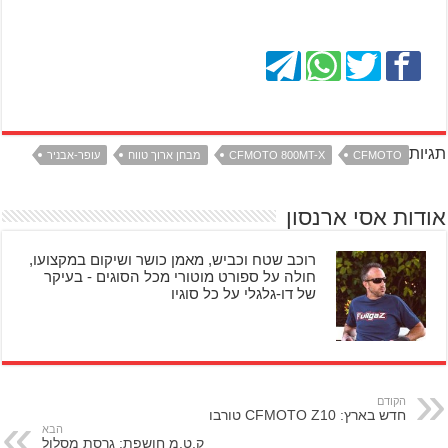
תגיות
CFMOTO
CFMOTO 800MT-X
מבחן ארוך טווח
עופר-אבניר
אודות אסי ארנסון
רוכב שטח וכביש, מאמן כושר ושיקום במקצועו,
חולה על ספורט מוטורי מכל הסוגים - בעיקר
של דו-גלגלי על כל סוגיו
הקודם
חדש בארץ: CFMOTO Z10 טורבו
הבא
ק.ט.מ חושפת: גרסת מסלול