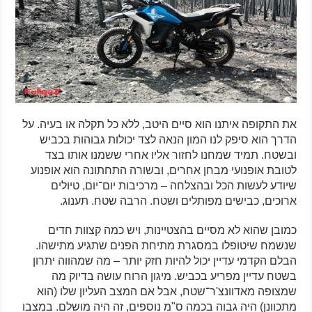
את התקופה איתנו הוא סיים היטב, ללא כל תקלה או בעיה. על
הדרך הוא סיפק לנו המון הנאה לצד יכולות גבוהות בכביש
ובשטח. תמיד שמחנו לחזור אליו אחרי ששמנו אותו בצד
לטובת אופנועי מבחן אחרים, ובשורה התחתונה הוא אופנוע
שיודע לעשות הכל ובהצלחה – מרכיבות יום־יום, טיולים
ארוכים, כבישים מפותלים ושטח. הרבה שטח. תענוג.
כמובן שהוא לא מסיים בהצטיינות, ויש כמה קצוות חדים
שנשמח שיטופלו במסגרת מתיחת הפנים שתגיע מתישהו.
הבלם הקדמי עדיין יכול להיות חזק יותר – מה שמהווה יתרון
בשטח עדיין מפריע בכביש. מיגון הרוח עושה בדיוק מה
שמצופה מאדוונצ'ר־שטח, אבל אם המצב העליון שלו (הוא
מתכוונן) היה גבוה בכמה ס"מ נוספים, זה היה מושלם. במצבו