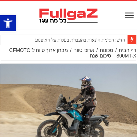
פתח סרגל
חדש: חסימת הונאות בהעברת בעלות על האופנוע
דף הבית
/
מכונות
/
ארוכי טווח
/
מבחן ארוך טווח ל־CFMOTO
800MT-X – סיכום שנה