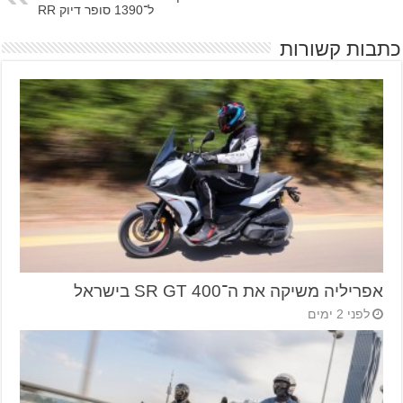
ל־1390 סופר דיוק RR
כתבות קשורות
אפריליה משיקה את ה־SR GT 400 בישראל
לפני 2 ימים