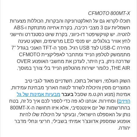
CFMOTO 800MT-X
תוכלו לקרוא גם על האלקטרוניקה והבקרות, הכוללות מצערות
חשמליות עם 3 מצבי רכיבה, בקרת אחיזה מתנתקת ו-ABS
להטיה. יש קוויקשיפטר דו-כיווני, בקרת שיוט כסטנדרט וחיישני
לחץ אוויר בגלגלים. יש פנסי LED מרשימים, ושקע טעינה
מהירה USB-C לצד USB רגיל. מסך ה-TFT האנכי בגודל "7
מתממשק לטלפון הנייד ומתחבר לאפליקציית CFMOTO
שדרכה ניתן, בין היתר, לעדכן את מחשבי האופנוע OVER
THE AIR, כלומר ישירות מהטלפון הנייד בלי צורך במוסך.
השוק העולמי, וישראל בתוכו, חשדניים מאוד לגבי טיב
המוצרים מסין והיכולת לשרוד לטווח הארוך מבחינת עמידות,
אמינות (מנוע הק.ט.מ שסבל
בעבר
מבעיות אמינות של גל
הזיזים
) וסחירות. אנחנו לא פה כדי לספר לכם איך כל זה, בטח
בהתרשמות של יום אינטנסיבי, אלא איזו תחושה ה-800MT-X
נותן על האספלט הישראלי, ובעיקר על היכולת שלו להיות
אופנוע שמספק אדוונצ'ר אמיתי בשבילי, חריצי ונחלי מדבר
יהודה.