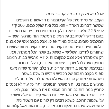
אבל הוא מצוין גם – ובעיקר – בשטח
הקצב האיטי יחסית של הקילומטרים הראשונים חושפים
שלושה דברים: האחד – הוא בכל זאת שוקל כמעט 200 ק"ג
לפני 22.5 הליטרים של הדלק. בתמרונים צפופים או במצבים
בהם נדרש להסתובב על המקום המשקל הזה מורגש. השני –
הבולמים טובים, טובים מאוד אפילו, אבל בקצב איטי על אבנים
בולטות היינו רוצים ספיגה קצת טובה יותר וקצת פחות זעזועים
שחוזרים לידיים. השלישי – כשהקצב עולה הכל מסתדר. ולא
רק שמסתדר אלא נכנס למקומו וה-MT-X מרגיש בבית. המנוע
מספק מענה לכל צורך בישורות הארוכות, בעליות חדות
ובבלימת המנוע בירידות הארוכות. הבלם הקדמי שהיה מעט
ספוגי בקצב הגבוה של הכביש מרגיש מושלם בשטח,
כשהאחורי מספק הרבה רגש ולא ממהר להינעל. המתלים
מרגישים בנוח בטווח הפעולה הנמוכים יותר וכל עוד לא נכנסים
לחריץ במהירות גבוהה הם מגהצים את השטח. אגב, ראוי
לציין שכל האופנוע נשאר יציב גם ברגעי קיצון שכאלה ושומר
על שלמות הרוכב. כשלא רוצים רק לזרום עם השטח ניתן
להשתעשע איתו בהחלקות זנב ארוכות, בהרמות גלגל קלות או