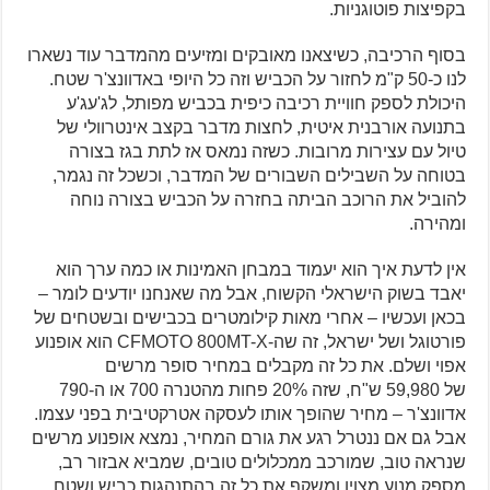
בקפיצות פוטוגניות.
בסוף הרכיבה, כשיצאנו מאובקים ומזיעים מהמדבר עוד נשארו
לנו כ-50 ק"מ לחזור על הכביש וזה כל היופי באדוונצ'ר שטח.
היכולת לספק חוויית רכיבה כיפית בכביש מפותל, לג'עג'ע
בתנועה אורבנית איטית, לחצות מדבר בקצב אינטרוולי של
טיול עם עצירות מרובות. כשזה נמאס אז לתת בגז בצורה
בטוחה על השבילים השבורים של המדבר, וכשכל זה נגמר,
להוביל את הרוכב הביתה בחזרה על הכביש בצורה נוחה
ומהירה.
אין לדעת איך הוא יעמוד במבחן האמינות או כמה ערך הוא
יאבד בשוק הישראלי הקשוח, אבל מה שאנחנו יודעים לומר –
בכאן ועכשיו – אחרי מאות קילומטרים בכבישים ובשטחים של
פורטוגל ושל ישראל, זה שה-CFMOTO 800MT-X הוא אופנוע
אפוי ושלם. את כל זה מקבלים במחיר סופר מרשים
של 59,980 ש"ח, שזה 20% פחות מהטנרה 700 או ה-790
אדוונצ'ר – מחיר שהופך אותו לעסקה אטרקטיבית בפני עצמו.
אבל גם אם ננטרל רגע את גורם המחיר, נמצא אופנוע מרשים
שנראה טוב, שמורכב ממכלולים טובים, שמביא אבזור רב,
מספק מנוע מצוין ומשקף את כל זה בהתנהגות כביש ושטח