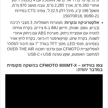
מ"מ, קליפרים רדיאליים של J.JUAN עם 4 בוכנות, דיסק
אחורי 260 מ"מ, אורך 2,285 מ"מ, גובה מושב 870 מ"מ,
משקל 196 ק"ג, מיכל דלק 22.5 ל', צמיגי CTS במידות
150/70R18, 90/90-21
אלקטרוניקה ובקרות:
מצערות חשמליות, 3 מצבי רכיבה
(כביש, גשם, שטח), חיישן IMU ב-6 צירים, בקרת אחיזה
להטיה עם אופציית ניתוק, מערכת ABS עם ניתוק אחורי
לשטח, בקרת שיוט, קוויקשיפטר דו-כיווני, בקרת לחץ אוויר
בצמיגים, פנסי LED, מסך TFT בגודל "7 עם חיבור לסלולר
לאפליקציית CFMOTO ועם עדכוני תוכנה OVER THE AIR
למחשבי האופנוע, שקע טעינה USB ו-USB-C
צפו בווידאו –
CFMOTO 800MT-X בהשקה מקומית
במדבר יהודה: