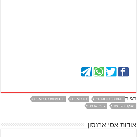
תגיות
CFMOTO 800MT-X
CFMOTO
CF MOTO 800MT
השקה מקומית
עופר-אבניר
אודות אסי ארנסון