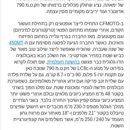
של ימאהה, נציג שחולק מכלולים בדמותו של הק.ט.מ 790
אדוונצ'ר ועוד יריבים מקומיים מסין עצמה.
ב-CFMOTO התחילו לייצר אופנועים רק בתחילת העשור
הקודם, אחרי שצמחו מתחום הפנאי (טרקטורונים למיניהם)
וגם מקטנועים. מאז החברה בגרף עלייה בתחום הפיתוח
והאיכות, כאשר החברה הגיעה לפסגה מסוימת עם ה-
450MT
של שנה שעברה, שהוכיח שאפשר לייצר שילוב טוב מאוד של
כביש-שטח במחיר אטרקטיבי. את השלב הבא באבולוציה
הדו-גלגלית כבר פגשנו
בהשקה העולמית
, שם תוכלו לקרוא
בפירוט על מנוע ה-LC8c של הק.ט.מ 790 שנוכח כאן
עם תקנות יורו 5 פלוס, 90 כ"ס ו-8.7 קג"מ. גם על שלדת פלדה
עם שלדת זנב פריקה ועם זרוע אחורית מאלומיניום, כשמערכת
הבולמים חדשה לגמרי ומוכוונת שטח, עם מזלג הפוך בשרני
בקוטר 48 מ"מ המציע כיוונים מלאים ובולם אחורי פשוט יותר
המציע כיווני עומס קפיץ ושיכוך החזרה בלבד. בשני הצדדים
מהלך הגלגל מטפס ל-230 מ"מ מכובדים ויש חישוקי שפיצים
טיובלס בקוטר "21 מלפנים ו-"18 מאחור עם מרווח גחון
העומד על 240 / 250 מ"מ, אשר משלימים את קונפיגורציית
השטח.