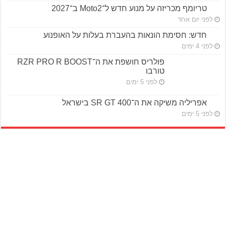
טריומף מכריזה על מנוע חדש ל־Moto2 ב־2027
לפני יום אחד
חדש: חסימת הונאות בהעברת בעלות על האופנוע
לפני 4 ימים
פולריס חושפת את ה־RZR PRO R BOOST
טורבו
לפני 5 ימים
אפריליה משיקה את ה־SR GT 400 בישראל
לפני 5 ימים