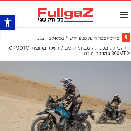
פתח סרגל
טריומף מכריזה על מנוע חדש ל־Moto2 ב־2027
דף הבית
/
מכונות
/
מבחני דרכים
/
השקה מקומית: CFMOTO
800MT-X במדבר יהודה