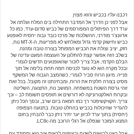
רכבנו עליו בכביש והוא מצוין
אבל לפני כן הדרך אל המדבר התחילה בים המלח ועלתה אל
ערד דרך הפיתולים המפורסמים של כביש סדום-ערד. כמו כל
אדוונצ'ר מודרני, ההשלכות של מרכז כובד גבוה יחסית לאופנוע
כביש וחישוק קדמי גדול ומאלחש לא מפריעות. ה-MT-X נוח,
חזק, יציב וצולח את הכביש המפותל בצורה טובה ומהנה.
בשלב הזה אפשר קצת להתלונן על העוצמה המעט עדינה של
הבלם הקדמי, אבל צריך לזכור שהאופנועים חדשים לגמרי
ובכל מקרה הוא לא נועד לכניסה חמה תחת בלימה אל תוך
פנייה. מיגון הרוח סביר לגמרי, כשהמצב הגבוה של המשקף
מסיט בצורה חלקית את הרוח, ומבחינתנו זה מקובל. בכל זאת
זוהי גרסת השטח במשפחה. המושב נוח, התצוגה, השליטה
ובקרות האלקטרוניקה לא דורשים או תופסים תשומת לב – וכך
צריך. הקוויקשיפטר רך כמו חמאה ביום שרב, ובסך הכל ניתן
להגדיר שהיכולות בכביש בהחלט טובות. בתנועה הצפופה
(יחסית) בתוך ערד לכיוון יער יתיר ניתן כבר להבחין בחום
המנוע המוכר שנפלט אל רגלי הרוכב מה-LC8c.
אבל באנו לבושים לשטח ובציפייה לראות איך הוא יתמודד עם