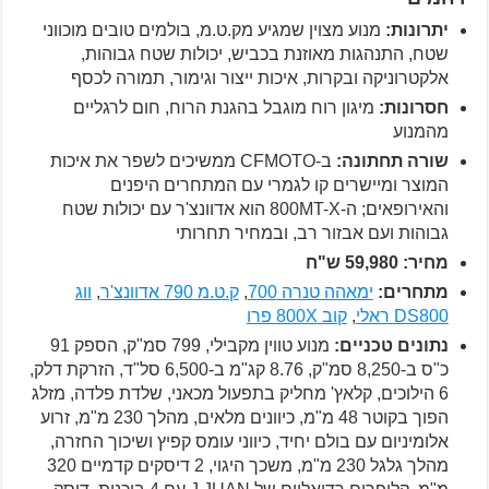
יתרונות:
מנוע מצוין שמגיע מק.ט.מ, בולמים טובים מוכווני
שטח, התנהגות מאוזנת בכביש, יכולות שטח גבוהות,
אלקטרוניקה ובקרות, איכות ייצור וגימור, תמורה לכסף
חסרונות:
מיגון רוח מוגבל בהגנת הרוח, חום לרגליים
מהמנוע
שורה תחתונה:
ב-CFMOTO ממשיכים לשפר את איכות
המוצר ומיישרים קו לגמרי עם המתחרים היפנים
והאירופאים; ה-800MT-X הוא אדוונצ'ר עם יכולות שטח
גבוהות ועם אבזור רב, ובמחיר תחרותי
מחיר: 59,980 ש"ח
מתחרים:
ימאהה טנרה 700
,
ק.ט.מ 790 אדוונצ'ר
,
ווג
DS800 ראלי
,
קוב 800X פרו
נתונים טכניים:
מנוע טווין מקבילי, 799 סמ"ק, הספק 91
כ"ס ב-8,250 סמ"ק, 8.76 קג"מ ב-6,500 סל"ד, הזרקת דלק,
6 הילוכים, קלאץ' מחליק בתפעול מכאני, שלדת פלדה, מזלג
הפוך בקוטר 48 מ"מ, כיוונים מלאים, מהלך 230 מ"מ, זרוע
אלומיניום עם בולם יחיד, כיווני עומס קפיץ ושיכוך החזרה,
מהלך גלגל 230 מ"מ, משכך היגוי, 2 דיסקים קדמיים 320