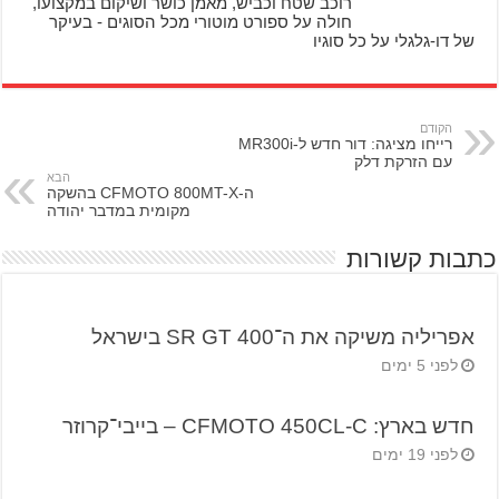
רוכב שטח וכביש, מאמן כושר ושיקום במקצועו,
חולה על ספורט מוטורי מכל הסוגים - בעיקר
של דו-גלגלי על כל סוגיו
הקודם
רייחו מציגה: דור חדש ל-MR300i
עם הזרקת דלק
הבא
ה-CFMOTO 800MT-X בהשקה
מקומית במדבר יהודה
כתבות קשורות
אפריליה משיקה את ה־SR GT 400 בישראל
לפני 5 ימים
חדש בארץ: CFMOTO 450CL-C – בייבי־קרוזר
לפני 19 ימים