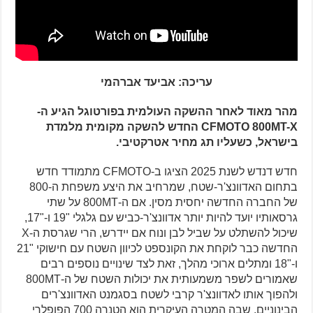
עריכה: אביעד אברהמי
מהר מאוד לאחר ההשקה העולמית בפורטוגל הגיע ה-
CFMOTO 800MT-X החדש להשקה מקומית מלמדת
בישראל, כשעליו תג מחיר אטרקטיבי.
חדש דנדש לשנת 2025 הציגו ב-CFMOTO מתמודד חדש
בתחום האדוונצ'ר-שטח, שמרחיב את היצע משפחת ה-800
של החברה החדשה יחסית מסין. אם ה-800MT על שתי
גרסאותיו יועד להיות יותר אדוונצ'ר-כביש עם גלגלי "19 ו-"17,
שיכול להשתלט על שביל לבן ונוח אם יידרש, הרי שגרסת ה-X
החדשה כבר לוקחת את הקונספט לכיוון השטח עם חישוקי "21
ו-"18 ומתלים ארוכי מהלך, זאת לצד שינויים נוספים רבים
שאמורים לשפר משמעותית את יכולות השטח של ה-800MT
ולהפוך אותו לאדוונצ'ר קרבי לשטח בסגמנט האדוונצ'רים
הבינוניים, שבה המטרה העיקרית הוא הטנרה 700 הפופלרי