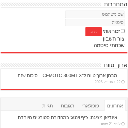
התחברות
זכור אותי
צור חשבון
שכחתי סיסמה
ארוך טווח
מבחן ארוך טווח ל־CFMOTO 800MT-X – סיכום שנה
22 באפריל 2026
אחרונים
פופולארי
תגובות
תגיות
אינדיאן מציגה: צ'יף וינטג' במהדורת סטורג'יס מיוחדת
לפני 21 שעות