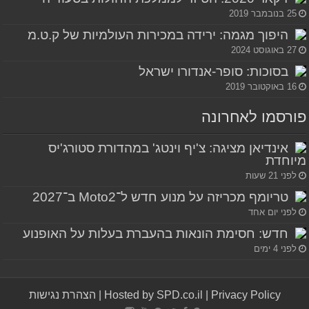
25 בנובמבר 2019
היפוך מגמה: ירידה במכירות העולמיות של ק.ט.מ
27 באוגוסט 2024
בסוכות: סופר-אנדורו ישראל
16 באוקטובר 2019
פורסמו לאחרונה
אינדיאן מציגה: צ'יף וינטג' במהדורת סטורג'יס
מיוחדת
לפני 21 שעות
טריומף מכריזה על מנוע חדש ל־Moto2 ב־2027
לפני יום אחד
חדש: חסימת הונאות בהעברת בעלות על האופנוע
לפני 4 ימים
Privacy Policy
|
Hosted by SPD.co.il
|
הצהרת נגישות