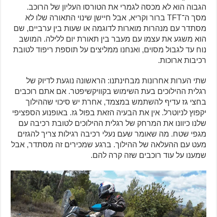
הגבוה הוא לא מכסה לגמרי את הטורסו העליון של הרוכב.
מסך ה־TFT ברור וקריא, אבל חיישן שינוי התאורה שלו לא
מסתדר עם מנהרות מוארות לדוגמה או שעות בין ערביים, שם
הוא משגע את עצמו עם מעבר בין תאורת יום ללילה. המושב
נוח עד לגבול מסוים, ואנחנו ממליצים על תוספת ריפוד לטובת
רכיבות ארוכות.
שתי הערות אחרונות מבחינתנו: הראשונה נוגעת לדיוק של
רגלית ההילוכים בעת השימוש בקוויקשיפטר. אם אתם רוכבים
בחצי גז עדיף להשתמש במצמד, אחרת יש סיכוי שההילוך
יקפוץ לניוטרל. אין את הבעיה הזאת בפול גז. באופנוע הספציפי
שלנו כיוונו את המרחק של רגלית ההילוכים לטובת רכיבה עם
מגפי שטח. מה שאומר שעם נעלי רכיבה רגילות צריך להגזים
מעט עם ההעלאה של ההילוך. ברגע שמכירים זה מסתדר, אבל
שמענו על עוד רוכבים שזה קרה להם.