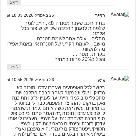
להגיב
כפיר
25 באפריל 2026 at 18:03
בתור רוכב שעבר מטנרה לcf , חייב לומר
שלפחות לסגנון הרכיבה שלי יש שיפור בכל
אלמנט
מתלים – עולם אחר לעומת הטנרה
מושב – לעומת הקרש של הטנרה אין באמת אפילו
מה להשוות
בקרות , מסך….
והכל ב20% פחות במחיר
להגיב
גיא
26 באפריל 2026 at 10:55
בקשר לכל האופנועים שעברו עדכון תוכנה לא
מדויק !! שלי 26 נקנה לאחר הרבה התלבטויות.
סהכ כלי טוב למדי.הייתי ער לעניין עדכון התוכנה
ואכן בתקופת ההרצה האופנוע כבה לי בניוטרל
ברמזורים ועשה זאת כשהוא חם .למרות שנאמר
לי שבוצע עדכון תוכנה ,זה נאמר סתם ,כי בטיפול
סוף הרצה משהתלוננתי על העניין ,העבירו לי אותו
עדכון תוכנה ובינתיים נראה שזה תקין. בעניין
הקוויקשיפטר צודקים לגמרי ,הוא מעצבן ואצלי
ביטלתי אותו ,הבלמים בסדר ואכן יכולים להיות