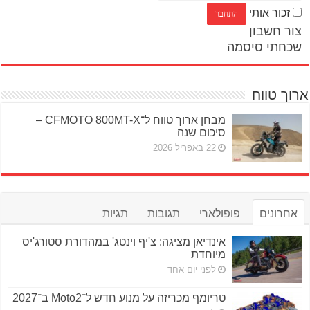
זכור אותי
צור חשבון
שכחתי סיסמה
ארוך טווח
מבחן ארוך טווח ל־CFMOTO 800MT-X –
סיכום שנה
22 באפריל 2026
אחרונים
פופולארי
תגובות
תגיות
אינדיאן מציגה: צ'יף וינטג' במהדורת סטורג'יס
מיוחדת
לפני יום אחד
טריומף מכריזה על מנוע חדש ל־Moto2 ב־2027