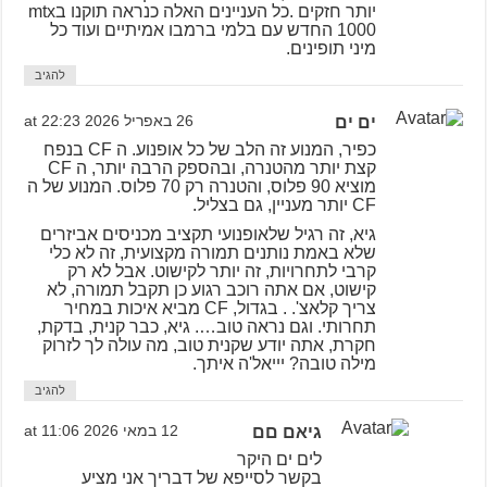
יותר חזקים .כל העניינים האלה כנראה תוקנו בmtx
1000 החדש עם בלמי ברמבו אמיתיים ועוד כל
מיני תופינים.
להגיב
ים ים
26 באפריל 2026 at 22:23
כפיר, המנוע זה הלב של כל אופנוע. ה CF בנפח
קצת יותר מהטנרה, ובהספק הרבה יותר, ה CF
מוציא 90 פלוס, והטנרה רק 70 פלוס. המנוע של ה
CF יותר מעניין, גם בצליל.
גיא, זה רגיל שלאופנועי תקציב מכניסים אביזרים
שלא באמת נותנים תמורה מקצועית, זה לא כלי
קרבי לתחרויות, זה יותר לקישוט. אבל לא רק
קישוט, אם אתה רוכב רגוע כן תקבל תמורה, לא
צריך קלאצ'. . בגדול, CF מביא איכות במחיר
תחרותי. וגם נראה טוב…. גיא, כבר קנית, בדקת,
חקרת, אתה יודע שקנית טוב, מה עולה לך לזרוק
מילה טובה? יייאל'ה איתך.
להגיב
גיאם םם
12 במאי 2026 at 11:06
לים ים היקר
בקשר לסייפא של דבריך אני מציע