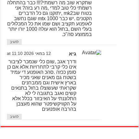
שתקרא שוב מה רשמתי?!!! כבר בהתחלה
רשמתי כלי טוב למדי ,מה רע בזה? אני
בטוח שבmk2 ,יתוקנו גם כל הדברים
הקטנים .יש כבר mtx 1000 שגם נחשב
לאופנוע תקציב ושם שמו את כל המכלולים
בעלי השם ,בחול הוא עולה 1000 יורו יותר
בממוצע סה"כ.
להגיב
גיא
12 במאי 2026 at 11:10
ודרך אגב ,שום כלי שנמכר לציבור
אינו כלי קרבי לתחרויות אלא אם כן
סומן ככזה .סהכ האופנוע די עמיד
בשטח גם מאנים שאני מכיר
בארץ אישית וגם ממבחנים
שקראתי שעשוצלו בחול בתנאים
קשים ואגב בתגובה לי לא
התלוננתי על האיבזור בכלל אלא
על הקוויקשיפטר שהוא מעצבן
בהרבה אופנועים
להגיב