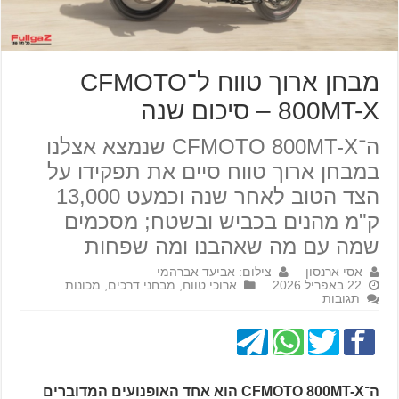
מבחן ארוך טווח ל־CFMOTO
800MT-X – סיכום שנה
ה־CFMOTO 800MT-X שנמצא אצלנו
במבחן ארוך טווח סיים את תפקידו על
הצד הטוב לאחר שנה וכמעט 13,000
ק"מ מהנים בכביש ובשטח; מסכמים
שמה עם מה שאהבנו ומה שפחות
אסי ארנסון
צילום: אביעד אברהמי
22 באפריל 2026
ארוכי טווח
,
מבחני דרכים
,
מכונות
תגובות
ה־CFMOTO 800MT-X הוא אחד האופנועים המדוברים