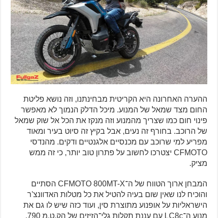
ההערה האחרונה היא הקריטית מבחינתנו, וזה נושא פליטת
החום מצד שמאל של המנוע. מיכל הדלק הנמוך לא מאפשר
פינוי חום כמו שצריך מהמנוע וזה מנקז את הכל אל שוק שמאל
של הרוכב. בחורף זה נעים, אבל בקיץ זה סיוט בעיר ומאוד
מפריע למי שרוכב עם מכנסיים אלגנטיים ודקים. מהנדסי
CFMOTO יצטרכו לחשוב על פתרון טוב יותר, כי זה ממש
מציק.
המבחן ארוך הטווח של ה־CFMOTO 800MT-X הסתיים
והוכיח לנו שאין שום בעיה להטיל את כל מטלות האדוונצ'ר
הישראליות על אופנוע מתוצרת סין, ועוד כזה שיש לו גם את
מנוע ה־LC8c עם עננת תקלות גלי־הזיזים של הק.ט.מ 790.