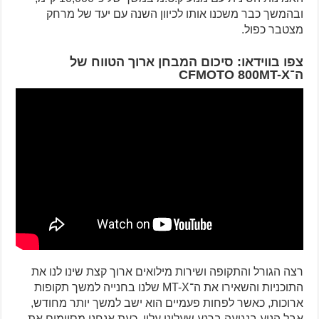
ובהמשך כבר משכנו אותו לכיוון השנה עם יעד של מרחק
מצטבר כפול.
צפו בווידאו: סיכום המבחן ארוך הטווח של
ה־CFMOTO 800MT-X
רצה הגורל והתקופה ושירות מילואים ארוך קצת שינו לנו את
התוכניות והשאירו את ה־MT-X שלנו בחנייה למשך תקופות
ארוכות, כאשר לפחות פעמיים הוא ישב למשך יותר מחודש,
אבל הניע בנגיעה ברגע שעלינו עליו. כעת אנחנו מסיימים את