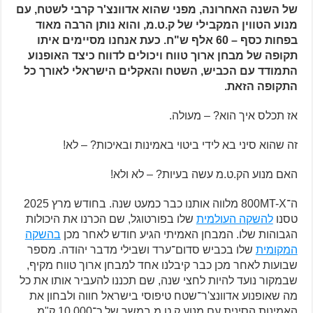
של השנה האחרונה, מפני שהוא אדוונצ'ר קרבי לשטח, עם
מנוע הטווין המקבילי של ק.ט.מ, והוא נותן הרבה מאוד
בפחות כסף – 60 אלף ש"ח. כעת אנחנו מסיימים איתו
תקופה של מבחן ארוך טווח ויכולים לדווח כיצד האופנוע
התמודד עם הכביש, השטח והאקלים הישראלי לאורך כל
התקופה הזאת.
אז תכלס איך הוא? – מעולה.
זה שהוא סיני בא לידי ביטוי באמינות ובאיכות? – לא!
האם מנוע הק.ט.מ עשה בעיות? – לא ולא!
ה־800MT-X מלווה אותנו כבר כמעט שנה. בחודש מרץ 2025
טסנו
להשקה העולמית
שלו בפורטוגל, שם הכרנו את היכולות
הגבוהות שלו. המבחן האמיתי הגיע חודש לאחר מכן
בהשקה
המקומית
שלו בכביש סדום־ערד ושבילי מדבר יהודה. מספר
שבועות לאחר מכן כבר קיבלנו אחד למבחן ארוך טווח מקיף,
שבמקור נועד להיות לחצי שנה, שם תכננו להעביר אותו את כל
מה שאופנוע אדוונצ'ר־שטח טיפוסי בישראל חווה ולבחון את
האמינות הסינית עם מנוע ק.ט.מ במשך של כ־10,000 ק"מ,