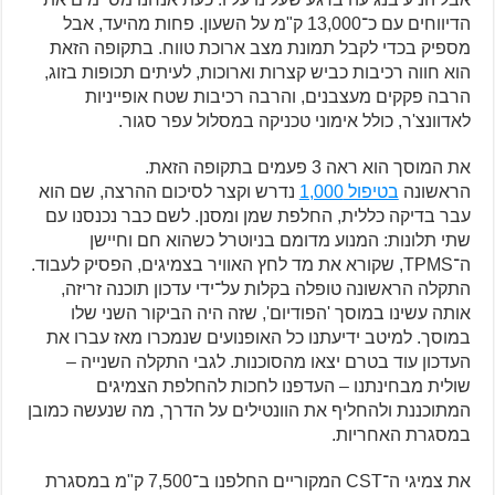
הדיווחים עם כ־13,000 ק"מ על השעון. פחות מהיעד, אבל
מספיק בכדי לקבל תמונת מצב ארוכת טווח. בתקופה הזאת
הוא חווה רכיבות כביש קצרות וארוכות, לעיתים תכופות בזוג,
הרבה פקקים מעצבנים, והרבה רכיבות שטח אופייניות
לאדוונצ'ר, כולל אימוני טכניקה במסלול עפר סגור.
את המוסך הוא ראה 3 פעמים בתקופה הזאת.
הראשונה
בטיפול 1,000
נדרש וקצר לסיכום ההרצה, שם הוא
עבר בדיקה כללית, החלפת שמן ומסנן. לשם כבר נכנסנו עם
שתי תלונות: המנוע מדומם בניוטרל כשהוא חם וחיישן
ה־TPMS, שקורא את מד לחץ האוויר בצמיגים, הפסיק לעבוד.
התקלה הראשונה טופלה בקלות על־ידי עדכון תוכנה זריזה,
אותה עשינו במוסך 'הפודיום', שזה היה הביקור השני שלו
במוסך. למיטב ידיעתנו כל האופנועים שנמכרו מאז עברו את
העדכון עוד בטרם יצאו מהסוכנות. לגבי התקלה השנייה –
שולית מבחינתנו – העדפנו לחכות להחלפת הצמיגים
המתוכננת ולהחליף את הוונטילים על הדרך, מה שנעשה כמובן
במסגרת האחריות.
את צמיגי ה־CST המקוריים החלפנו ב־7,500 ק"מ במסגרת