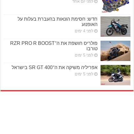
לפני יום אחד
חדש: חסימת הונאות בהעברת בעלות על
האופנוע
לפני 4 ימים
פולריס חושפת את ה־RZR PRO R BOOST
טורבו
לפני 5 ימים
אפריליה משיקה את ה־SR GT 400 בישראל
לפני 5 ימים