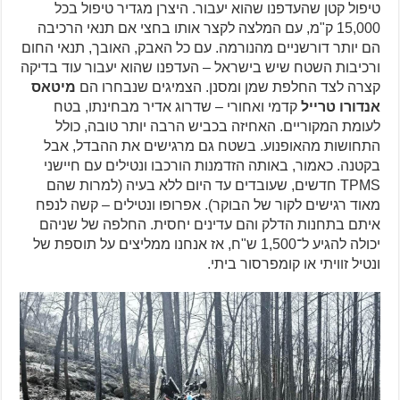
טיפול קטן שהעדפנו שהוא יעבור. היצרן מגדיר טיפול בכל
15,000 ק"מ, עם המלצה לקצר אותו בחצי אם תנאי הרכיבה
הם יותר דורשניים מהנורמה. עם כל האבק, האובך, תנאי החום
ורכיבות השטח שיש בישראל – העדפנו שהוא יעבור עוד בדיקה
קצרה לצד החלפת שמן ומסנן. הצמיגים שנבחרו הם
מיטאס
אנדורו טרייל
קדמי ואחורי – שדרוג אדיר מבחינתו, בטח
לעומת המקוריים. האחיזה בכביש הרבה יותר טובה, כולל
התחושות מהאופנוע. בשטח גם מרגישים את ההבדל, אבל
בקטנה. כאמור, באותה הזדמנות הורכבו ונטילים עם חיישני
TPMS חדשים, שעובדים עד היום ללא בעיה (למרות שהם
מאוד רגישים לקור של הבוקר). אפרופו ונטילים – קשה לנפח
איתם בתחנות הדלק והם עדינים יחסית. החלפה של שניהם
יכולה להגיע ל־1,500 ש"ח, אז אנחנו ממליצים על תוספת של
ונטיל זוויתי או קומפרסור ביתי.