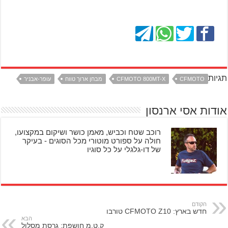
תגיות
CFMOTO
CFMOTO 800MT-X
מבחן ארוך טווח
עופר-אבניר
אודות אסי ארנסון
רוכב שטח וכביש, מאמן כושר ושיקום במקצועו,
חולה על ספורט מוטורי מכל הסוגים - בעיקר
של דו-גלגלי על כל סוגיו
הקודם
חדש בארץ: CFMOTO Z10 טורבו
הבא
ק.ט.מ חושפת: גרסת מסלול