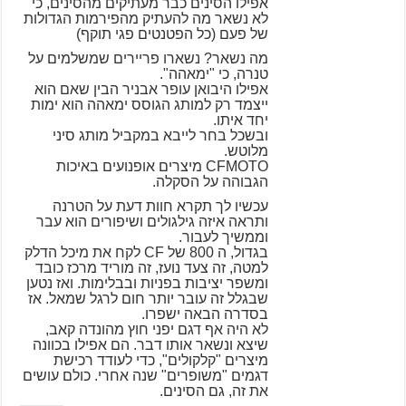
אפילו הסינים כבר מעתיקים מהסינים, כי
לא נשאר מה להעתיק מהפירמות הגדולות
של פעם (כל הפטנטים פגי תוקף)
מה נשאר? נשארו פריירים שמשלמים על
טנרה, כי "ימאהה".
אפילו היבואן עופר אבניר הבין שאם הוא
ייצמד רק למותג הגוסס ימאהה הוא ימות
יחד איתו.
ובשכל בחר לייבא במקביל מותג סיני
מלוטש.
CFMOTO מיצרים אופנועים באיכות
הגבוהה על הסקלה.
עכשיו לך תקרא חוות דעת על הטרנה
ותראה איזה גילגולים ושיפורים הוא עבר
וממשיך לעבור.
בגדול, ה 800 של CF לקח את מיכל הדלק
למטה, זה צעד נועז, זה מוריד מרכז כובד
ומשפר יציבות בפניות ובבלימות. ואז נטען
שבגלל זה עובר יותר חום לרגל שמאל. אז
בסדרה הבאה ישפרו.
לא היה אף דגם יפני חוץ מהונדה קאב,
שיצא ונשאר אותו דבר. הם אפילו בכוונה
מיצרים "קלקולים", כדי לעודד רכישת
דגמים "משופרים" שנה אחרי. כולם עושים
את זה, גם הסינים.