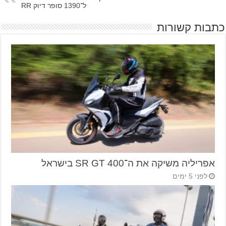
ל־1390 סופר דיוק RR
כתבות קשורות
אפריליה משיקה את ה־SR GT 400 בישראל
לפני 5 ימים