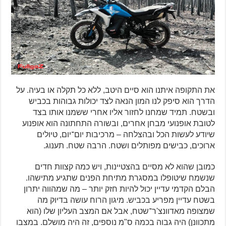
את התקופה איתנו הוא סיים היטב, ללא כל תקלה או בעיה. על
הדרך הוא סיפק לנו המון הנאה לצד יכולות גבוהות בכביש
ובשטח. תמיד שמחנו לחזור אליו אחרי ששמנו אותו בצד
לטובת אופנועי מבחן אחרים, ובשורה התחתונה הוא אופנוע
שיודע לעשות הכל ובהצלחה – מרכיבות יום־יום, טיולים
ארוכים, כבישים מפותלים ושטח. הרבה שטח. תענוג.
כמובן שהוא לא מסיים בהצטיינות, ויש כמה קצוות חדים
שנשמח שיטופלו במסגרת מתיחת הפנים שתגיע מתישהו.
הבלם הקדמי עדיין יכול להיות חזק יותר – מה שמהווה יתרון
בשטח עדיין מפריע בכביש. מיגון הרוח עושה בדיוק מה
שמצופה מאדוונצ'ר־שטח, אבל אם המצב העליון שלו (הוא
מתכוונן) היה גבוה בכמה ס"מ נוספים, זה היה מושלם. במצבו