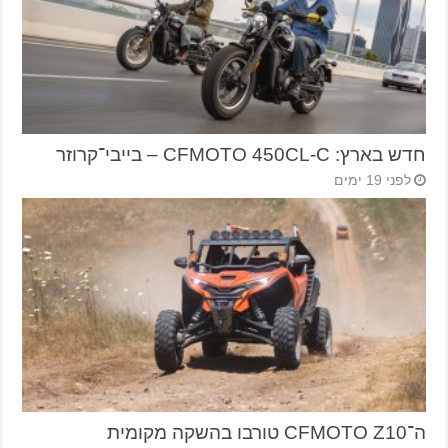
חדש בארץ: CFMOTO 450CL-C – בייבי־קרוזר
לפני 19 ימים
ה־CFMOTO Z10 טורבו בהשקה מקומית