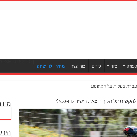
[ULWPQSF id=93187]
פורט
ציוד
פורום
צור קשר
מחירון לוי יצחק
ברת בעלות על האופנוע
הקשות על הליך הוצאת רישיון לדו-גלגלי
מחיר
הירש