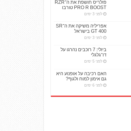
פולריס חושפת את ה־RZR
PRO R BOOST טורבו
לפני 3 ימים
אפריליה משיקה את ה־SR
GT 400 בישראל
לפני 3 ימים
ביולי: 7 רוכבים נהרגו על
דו־גלגלי
לפני 5 ימים
האם רכיבה על אופנוע היא
גם אימון למוח ולגוף?
לפני 6 ימים