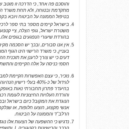
והוסכם פה אחד, כי הדרכה זו מוטב ש
מתקדמת ובטוחה, ולא תחת משרד הריש
בטיפול הממונה על הביטוח ויובא בקר
בישראל קיימים מספר בתי ספר לרכי
משטרת ישראל, גופי הצלה, ציי קטנועי
בהורדת שיעורי הנפגעים בגופים אלו.
אין אנו סבורים, ובכך יש הסכמה מקי
בעניין, כי משרד הרישוי הינו הגוף 
דעים כי יש צורך לרענן את תוכנית ה
חסמי כניסה על אלה הקיימים והתשת ה
לגידול של כ-40% בעלי ר
בהיעדר פתרון תחבורתי נאות באופק.
והורדת העלויות החיצוניות לעומת רכב
הנוגדת את המקובל כיום בישראל ובמד
אנשי מקצוע, הוצעו חלופות, או שנלק
הרלב"ד והממונה על הביטוח.
נדגיש כי ההשפעה של הצעות אלו נוג