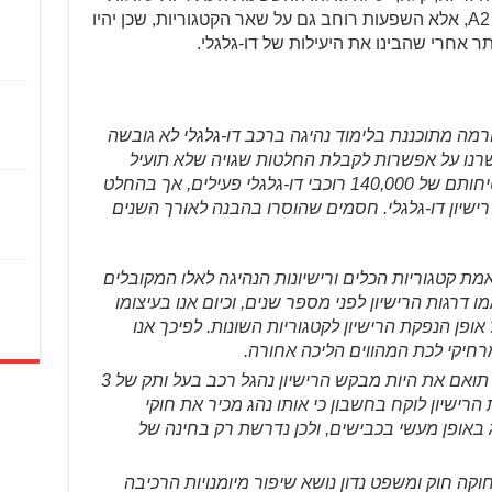
להיות לא רק בפגיעה אנושה בקטגוריית A2, אלא השפעות רוחב גם על שאר הקטגוריות, שכן יהיו
תר אחרי שהבינו את היעילות של דו-גלגלי.
פורמה מתוכננת בלימוד נהיגה ברכב דו-גלגלי לא גובשה
תבשרנו על אפשרות לקבלת החלטות שגויה שלא תועיל
במאום לשיפור מיומנות הרכיבה או לבטיחותם של 140,000 רוכבי דו-גלגלי פעילים, אך בהחלט
ישיון דו-גלגלי. חסמים שהוסרו בהבנה לאורך השנים
ת קטגוריות הכלים ורישיונות הנהיגה לאלו המקובלים
 דרגות הרישיון לפני מספר שנים, וכיום אנו בעיצומו
ן הנפקת הרישיון לקטגוריות השונות. לפיכך אנו
מרחיקי לכת המהווים הליכה אחורה.
יצוין כי מבחן השליטה במתכונתו כיום תואם את היות מבקש הרישיון נהגל רכב בעל ותק של 3
רישיון לוקח בחשבון כי אותו נהג מכיר את חוקי
 באופן מעשי בכבישים, ולכן נדרשת רק בחינה של
ה חוק ומשפט נדון נושא שיפור מיומנויות הרכיבה