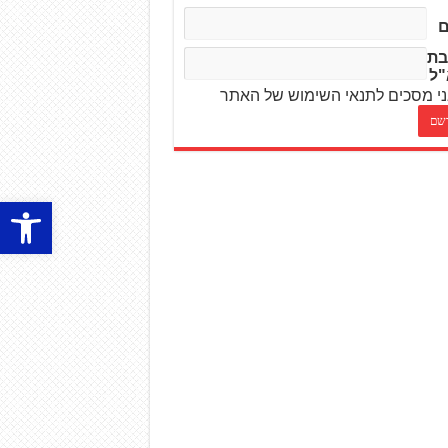
בת
"ל
י מסכים לתנאי השימוש של האתר
פתח סרגל