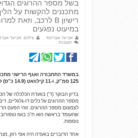
בשל מספר ההרוגים הגדול 
רישיון B לרכב, וזא
במיעוט נפגעים
אביעד אברהמי
צילום: אביעד אברה
תגובות
125 סמ"ק, ו-11 קילוואט (14.9 כ"ס) לבעלי רישיון נהיגה B לרכב פרטי.
בדיון הבוקר (ד') בוועדת הכלכלה של הכ
מספר ההרוגים על כלים דו-גלגליים, די
לצמצום מספר ההרוגים. זוהי הפעם הר
שהעומד בראשה הוא ח"כ בועז טופורובס
נוספות.
אחד הדוברים בוועדה היה אפי רוזן, מנה