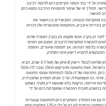
תהיה על ידי בתי הספר הקיימים כיום ללימוד רכיבה
וי. תהליך זה של שיפור מיומנויות הרכיבה נמצא כיום
וב לאישור.
בה מתקדמת ובטוחה, המכשירים בין השאר את
ם בעיריות ורוכבים, והתוצאות מהכשרות אלו ניכרות
ר לקיר הן בקרב אנשי מקצוע והן בקרב הוועדה שדנה
המתאים להכשרה מתקדמת לרוכבים. אמנם אנו תמימי
הכשרה בלימוד הנהיגה, אך תוספת שיעורים, הוספת
מבקשים להוציא רישיון אינה הפתרון.
נזכיר, כי עצם האפשרות הקיימת למבחן שליטה לבעלי רישיון B וותק של מעל ל-3 שנים, הביא
ישיון הנהיגה בישראל, וזאת כתוצאה מהביקוש ההולך וגובר לדו-גלגלי
 כיום, התרומה של דו-גלגלי להפחתת עומסי התנועה
 פרטי, כה משמעותית, עד כי אנחנו תמהים שתוכנית זו,
ינות אירופה, נרקמת בלא שנעשה דיון מקיף, נשמעו
חה בחשבון תוכנית ההכשרה שמקודמת כיום על ידי
דת גם את התהליך המתקיים כיום להתאמת קטגוריות
הרכב והרישיונות בקטגוריה L, ותשפיע השפעה הרסנית לא רק על כלי ה-125 המהווים אחוז