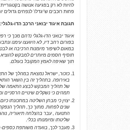
פחות רוכבים ש'יגדלו' לנפחים גדולים יו
תגובת איגוד יבואני הרכב הדו-גלגלי:
איגוד יבואני הדו-גלגלי נדהם מכך כי ר
בפורום רחב דיו, לא היוועצו עימנו ונ
תוסיף חסמים מיותרים למבקש להוציא ר
תוך שאיפה לאמץ המקובל בעולם.
כזכור, ישראל נמצאת במהלך של התאמ
באירופה. בתהליך זה בין השאר הותאמו
של תהליך המבקש לבצע התאמה של אופ
תמהים כי נשקלים שינויים הרסניים ו
שנים לפחות. מתוך כך, תהליך הנפקת ה
התנועה , עבר בהצלחה תיאוריה, נוהג
שליטתו ומיומנותו בכלי.
מעבר לכך, בוועדה משותפת כספים-חוק