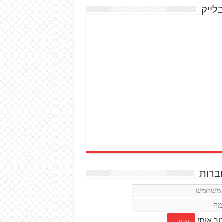
לייק
רות
ור אותי