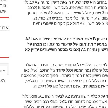
אחת התכניות שככל הנראה תצא לפועל בקרוב היא שינוי שיטת הוצאת רישיון נהיגה A2 לבעלי
צור 
רישיון נהיגה B. עד היום, ובהתאם לנהוג במדינות רבות באירופה, בעל רישיון נהיגה B (לרכב
שכח
פרטי) אשר מחזיק ברישיון הנהיגה לפחות 3 שנים, יכול להוציא רישיון נהיגה A2 על-ידי מבחן
 שיעורי נהיגה ובלי מבחן בכביש הציבורי. נציין
שהרוב המכריע של בעלי רישיון B אשר מוציאים רישיון A2 דווקא כן לוקחים שיעורי נהיגה
ארוך
כעת, לפי דבריו של רוזן בוועדה, בעלי רישיון B אשר מעוניינים להוציא רישיון נהיגה A2
במספר מינימום של שיעורי נהיגה, וכן מבחן על
הכביש הציבורי – כמו בהליך הוצאת רישיון נהיגה A1 (אם כי מספר השיעורים עדיין לא
, שכן על-פי כל הנתונים שהוצגו בוועדה, וגם אלו
כל שעולה נפח המנוע וככל שיורד גיל הרוכב, ואילו כאן
אחר
אים רישיון לנפח הנמוך ביותר – הפוך לחלוטין מהמאסה
תגי
זה עלול לדחוף בעלי רכב אשר מעוניינים בדו-גלגלי,
 אינם מפוקחים ואינם תחת כל סוג של רגולציה.
מהלך כזה, ככל שייצא לפועל, יקשה מאוד על קבלת רישיון נהיגה A2 לבעלי רישיון A1, והוא עלול
הוות מכת מוות לקטגוריית הכניסה A2, אשר מכניסה לתחום הדו-גלגלי בעלי רכב רבים אשר
זה, קלה, יעילה וזולה. ההשפעות העתידיות עלולות