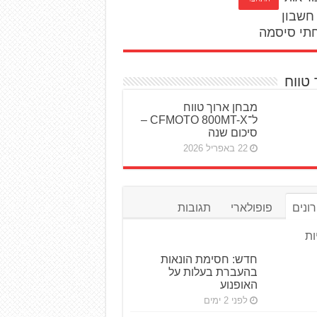
חשבון
תי סיסמה
 טווח
מבחן ארוך טווח
ל־CFMOTO 800MT-X –
סיכום שנה
22 באפריל 2026
ונים
פופולארי
תגובות
ות
חדש: חסימת הונאות
בהעברת בעלות על
האופנוע
לפני 2 ימים