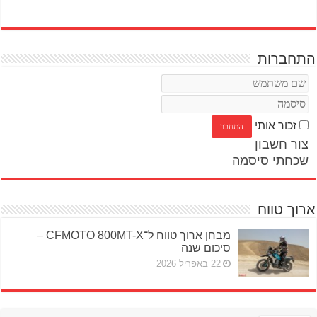
התחברות
זכור אותי
צור חשבון
שכחתי סיסמה
ארוך טווח
מבחן ארוך טווח ל־CFMOTO 800MT-X –
סיכום שנה
22 באפריל 2026