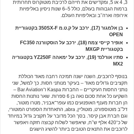
3, 4 או 5, ומקדישים את חייהם לרכיבת מוטוקרוס תחרותית
ברמות הגבוהות בעולם, כולל 5–6 שנות ניסיון באליפויות
אירופה וארה"ב ובאליפויות העולם.
בן אלמגור (17), ירכב על ק.ט.מ 350SX-F בקטגוריית
OPEN
אופיר קייסי צמח (18), ירכב על הוסקוורנה FC350
בקטגוריית MXGP
סתיו אורלנד (19), ירכב על ימאהה YZ250F בקטגוריה
MX2
בנוסף לרוכבים, השנה ישנה תמיכה רחבה מאוד הכוללת
תקציבים גדולים מאוד – בעיקר מנותני חסות. כך למשל, שני
נותני החסות העיקריים – החברות Kaspa ו־Bar Aviation –
השקיעו כל אחת סכום נאה בן 6 ספרות. שאר נותנות החסות
הן חברות מענף האופנועים כמו עופר־אבניר, מטרו מוטור,
דל"ב מוטוספורט, מוטוליין, abra, התאחדות הספורט המוטורי,
וגם חברת אבן קיסר. בסך הכל מדובר על תקציב גדול במיוחד
של כ־420 אלף ש"ח, שיאפשר לשלוח קבוצה חזקה ויאפשר
לרוכבים את התנאים הטובים ביותר להשיג הישגים