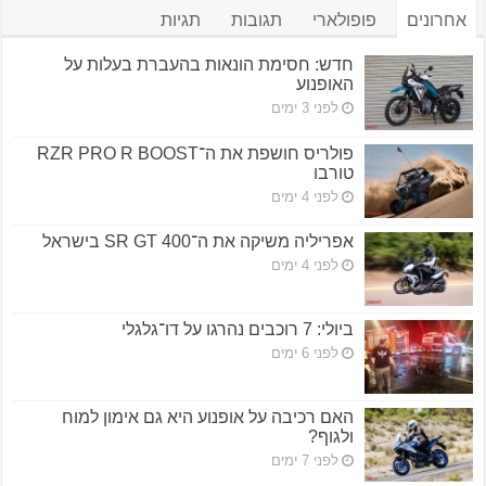
אחרונים
פופולארי
תגובות
תגיות
חדש: חסימת הונאות בהעברת בעלות על
האופנוע
לפני 3 ימים
פולריס חושפת את ה־RZR PRO R BOOST
טורבו
לפני 4 ימים
אפריליה משיקה את ה־SR GT 400 בישראל
לפני 4 ימים
ביולי: 7 רוכבים נהרגו על דו־גלגלי
לפני 6 ימים
האם רכיבה על אופנוע היא גם אימון למוח
ולגוף?
לפני 7 ימים