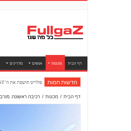
דף הבית
מכונות
אנשים
מדריכים
ס
פולריס חושפת את ה־RZR PRO R BOOST טורבו
חדשות חמות
דף הבית
/
מכונות
/
רכיבה ראשונה: מורבידלי T1002VX – אדוונ