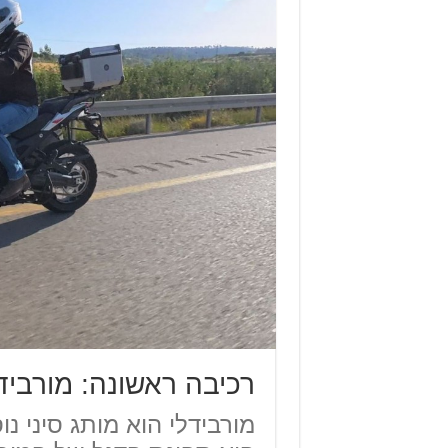
רכיבה ראשונה: מורבידלי T1002VX – אדוונצ'ר