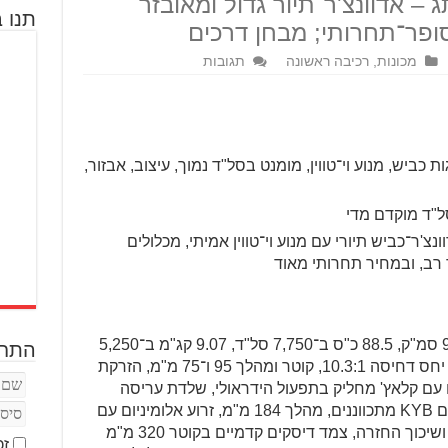
– אדוונצ'ר־תיור גדול ומאובזר
תנו ב
ופר־תחרותי; מבחן דרכים
מכונות
,
רכיבה ראשונה
תגובות
כביש, מנוע וי־טווין, מומנט בסל"ד נמוך, עיצוב, אבזור,
ל"ד מוקדם מדי
 הוא אדוונצ'ר־כביש תיורי עם מנוע וי־טווין אמיתי, מכלולים
ר רב, ובמחיר תחרותי מאוד
מנוע וי־טווין 80°, 997 סמ"ק, 88.5 כ"ס ב־7,750 סל"ד, 9.07 קג"מ ב־5,250
התחב
סל"ד, 4 שסתומים לצילינדר, SOHC, יחס דחיסה 10.3:1, קוטר ומהלך 95 ו־75 מ"מ, הזרקת
רות חשמליות, 6 הילוכים עם קלאץ' מחליק בתפעול הידראולי, שלדת עריסה
כפולה מפלדה, בולמים קדמיים הפוכים KYB מתכווננים, מהלך 184 מ"מ, זרוע אלומיניום עם
בולם יחיד של KYB, כיווני עומס קפיץ ושיכוך החזרה, צמד דיסקים קדמיים בקוטר 320 מ"מ
זכ