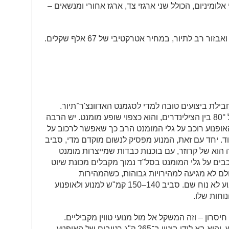
 אלומיניום, הכולל שני ארגזי צד, ארגז אחורי ומנשאים –
י טוב ומספק חבילת ביצועים טובה למדי לסגמנט האדוונצ'ר־תיור.
המנוע כאמור וי־טווין אמיתי, עם זווית של 80° בין הצילינדרים, והוא כצפוי שופע מומנט. יש הרבה
מושי כבר מ־2,000 סל"ד, והאופנוע רוכב על גלי המומנט הרב כך שאפשר לרכוב על
וד. יחד עם זאת, המנוע מפסיק לנשום מוקדם מדי, סביב
הזה הוא של קרוזר, עם בוכנות כבדות שמייצרות מומנט
כבים על גלי המומנט בסל"ד נמוך מקבלים מכונת שיוט
לם לא מגיעה למהירויות גבוהות, כשהמהירות
המקסימלית היא סביב 180 קמ"ש, ולמנוע לא נוח שם. סביב 140–150 קמ"ש למנוע ולאופנוע
נוחות שלו.
 חיסרון – וזה המשקל אל מול מנועי טווין מקביליים.
המשקל הגבוה של המנוע בהחלט מורגש, והוא בא לידי ביטוי ב־265 ק"ג רטובים של האופנוע