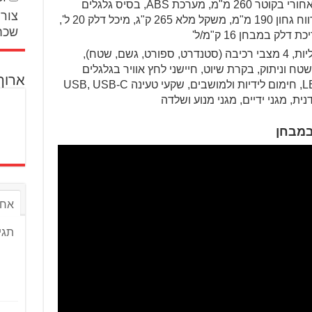
עם קליפרים רדיאליים J.Juan, דיסק אחורי בקוטר 260 מ"מ, מערכת ABS, בסיס גלגלים
צור 
1,581 מ"מ, גובה מושב 820 מ"מ, מרווח גחון 190 מ"מ, משקל מלא 265 ק"ג, מיכל דלק 20 ל',
שכח
מצערות חשמליות, 4 מצבי רכיבה (סטנדרט, ספורט, גשם, שטח),
 כולל מצב שטח וניתוק, בקרת שיוט, חיישני לחץ אוויר בגלגלים
ארוך
TPMS, מסך TFT בגודל "7, פנסי LED, חימום לידיות ולמושבים, שקעי טעינה USB, USB-C
אחר
תגי