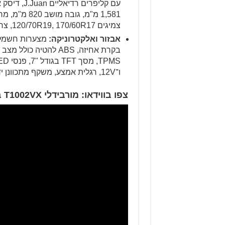
צמיגים 120/70R19, 170/60R17, צריכת דלק במבחן 16 ק"מ/ל'
אבזור ואלקטרוניקה:
בקרת אחיזה, ABS להטיה
ו־12V, רגלית אמצע, משקף מתכוונן ידנית, מגני ידיים, מגני מנוע ושלדה
צפו בווידאו: מורבידלי T1002VX במבחן