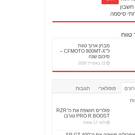
חשבון
תי סיסמה
 טווח
מבחן ארוך טווח
ל־CFMOTO 800MT-X –
סיכום שנה
22 באפריל 2026
ונים
פופולארי
תגובות
ות
פולריס חושפת את ה־RZR
PRO R BOOST טורבו
לפני 17 שעות
אפריליה משיקה את ה־SR GT 400