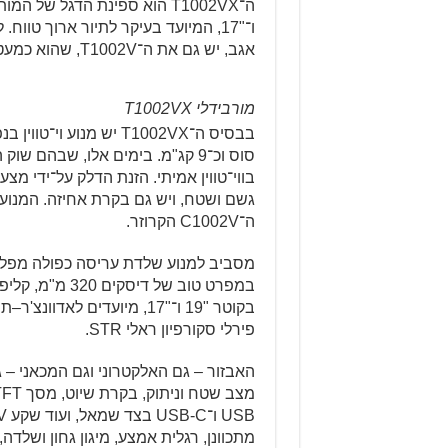
ו־"17, המיועד בעיקר לתיור ארוך טו
אגב, יש גם את ה־T1002V, שהוא כמעט אותו אופנוע, רק עם חישוקי כביש יצוקים.
מורבידלי T1002VX
סוס וכ־9 קג"מ. בימים אלו, שבהם 
גשם ושטח, ויש גם בקרת אחיזה. המנוע 
ה־C1002V הקרוזר.
מסביב למנוע שלדת עריסה כפולה מפלדה
במפרט טוב של ד
בקוטר "19 ו־"17, מיועדים ל
פירלי סקורפיון ראלי STR.
מתכוונן, רגלית אמצע, מיגון גחון ושלדה,