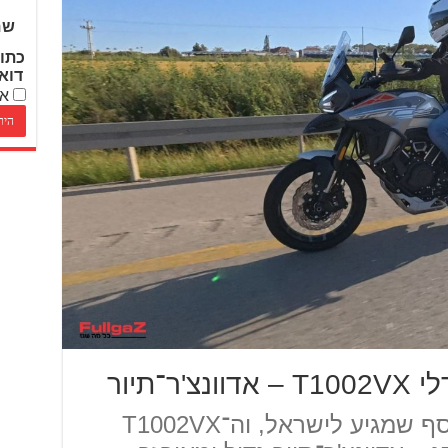
שם
כתו
דוא
אנ
־תיור
מורבידלי הוא מותג סיני נוסף שמגיע לישראל, וה־T1002VX