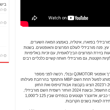
ביש
לפני 9
לפני 
 מורבידלי בפזארו, איטליה, באמצע המאה השערים.
ץ, פנה מורבידלי לעולם המרוצים והאופנועים. בשנות
ות בזירת המרוצים הבין־לאומית, עם זכיות באליפויות
לפני 
יות הקטנות, גם מורבידלי חוותה קשיים כלכליים רבים
קבוצת Keeway הסינית, המוכרת לנו דרך אופנועי QJMOTOR ובנלי, רכשה לפני מספר
שנים את המותג מורבידלי, ומאז החל המותג לפעול תחת השם MBP והתמקד בהרחבת פעילותו
הגלובלית. בתערוכת מילאנו בשנים 2022 ו־2023 הציגו בקבוצה אבות־טיפוס ואת החזון
הטכנולוגי של החברה, כולל כניסה לעולם החשמל, ובשנת 2024 הוחזר רשמית השם מורבידלי,
יחד עם לוגו חדש. למורבידלי ליין אופנועי כביש, אדוונצ'ר וקטנועים בנפחים שבין 125 ל־1,000
ידה לצאת בשנים הקרובות.