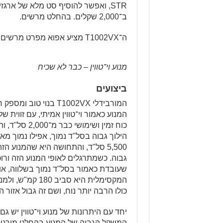
STR, ואפשר להוסיף סט מלא של ארגזי
ב־2,000 שקלים. בהחלט מרשים.
ה־T1002VX מציע אפוא מפרט מרשים ואבזור רב לתיור, במחיר אטרקטיבי של 67 אלף שקלים.
מנוע וי־טווין – כבר לא שכיח
ביצועים
המורבידלי T1002VX בנו
כוח זמין ושי
הילוך גבוה בסל"ד נמוך, אפילו נמוך מא
5,500 סל"ד, והתחושה היא שהמנוע 
גבוה. כשמתרגלים לאופי המנוע הזה ורו
שעובדת כאמור בסל"ד נמוך בשלווה, או
כולו הרבה יותר נוח, ושם זה גבול אזור ה
יחד עם היתרונות של מנוע וי־טווין יש גם