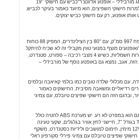
ה־T1002VX הוא ספינת הדגל של המותג מורבידלי – אופנוע אדוונצ'ר־כביש עם חישוקי "19
וח. למרות חישוקי השפיצים, הוא מיועד כאמור בעיקר לכביש.
בבסיס ה־T1002VX יש מנוע וי־טווין בנפח 997 סמ"ק, עם 80° בין הצילינדרים, המפיק 88 כוחות
שוק האופנועים מוצף במנועי טווין מקבילי זה לא שכיח להיתקל
בווי־טווין אמיתי. הזנת הדלק על־ידי מצערות חשמליות, כשיש 4 מצבי רכיבה – ספורט, סטנדרט,
הזה, אגב, נמצא גם באופנוע נוסף של מורבידלי –
, עם מכלולי שלדה טובים כמו בולמי קאיאבה ובלמים
יסקים 320 מ"מ, קליפרים רדיאליים ומשאבה מסיבית. החישוקים כאמור
אדוונצ'ר–תיור, ובדגם הזה הם חישוקי שפיצים טיובלס, עם צמיגי
האבזור – גם האלקטרוני וגם המכאני – גם הוא במפרט לא רע. יש מערכת ABS להטיה כולל
מצב שטח וניתוק, בקרת שיוט, מסך TFT בגודל "7, חיישני לחץ אוויר בגלגלים, שקעי טעינה
USB ו־USB-C בצד שמאל, ועוד שקע 12V מימין, חימום למושבים ולידיות כסטנדרט, משקף
 חישוקי שפיצים טיובלס עם צמיגי פירלי סקורפיון ראלי