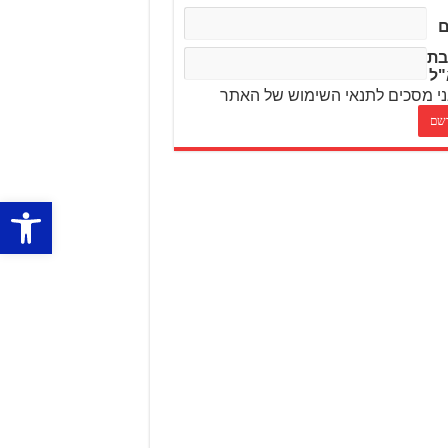
בת
"ל
י מסכים לתנאי השימוש של האתר
פתח סרגל