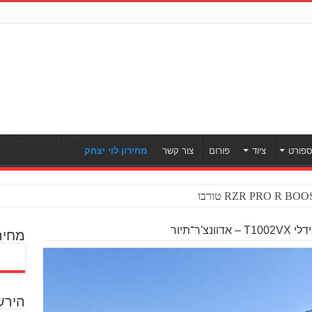
[ULWPQSF id=93187]
פורט
ציוד
פורום
צור קשר
מחירון לוי יצחק
צ'ר־תיור
מחיר
הירש