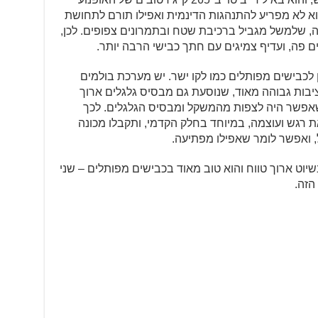
א לא מפריע להתנהגות הדינמית ואפילו תורם לתחושת
וה, שלמשל מגביל ברכיבת שטח ובתמרונים צפופים. לכן,
ן לכבישים מפותלים כמו לקו ישר. יש מערכת בולמים
ציבות גבוהה מאוד, שנוסעת גם מבסיס גלגלים ארוך
ו שאפשר היה לצפות מהמשקל ומבסיס הגלגלים. לכך
 רגש ועוצמה, במיוחד בחלק הקדמי, ותקבלו מכונה
 ואפשר לומר שאפילו מפתיעה.
'ר־תיור, ה־T1002VX מצוין בשיוט ארוך טווח והוא טוב מאוד בכבישים מפותלים – שני
הזה.