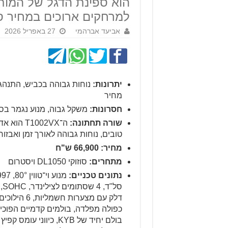
הוא ספינת הדגל של המותג 
למרחקים ארוכים במחיר ס
אביעד אברהמי
27 באפריל 2026
יתרונות:
נוחות גבוהה בכביש, התנהגות 
מחיר
חסרונות:
משקל גבוה, מנוע נגמר בס
שורה תחתונה:
ה־T1002VX
טובים, נוחות גבוהה לאורך זמן ואבזו
מחיר: 66,900 ש"ח
מתחרים:
סוזוקי DL1050 ויסטרום
נתונים טכניים:
דלק עם מצע