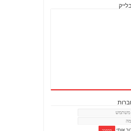
לייק
רות
ור אותי