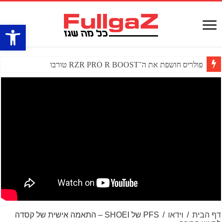
פתח סרגל
פולריס חושפת את ה־RZR PRO R BOOST טורבו
דף הבית
/
וידאו
/
PFS של SHOEI – התאמה אישית של קסדה