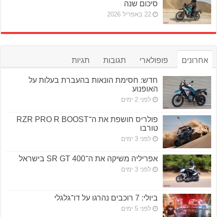
סיכום שנה
22 באפריל 2026
אחרונים
פופולארי
תגובות
תגיות
חדש: חסימת הונאות בהעברת בעלות על
האופנוע
לפני 2 ימים
פולריס חושפת את ה־RZR PRO R BOOST
טורבו
לפני 3 ימים
אפריליה משיקה את ה־SR GT 400 בישראל
לפני 3 ימים
ביולי: 7 רוכבים נהרגו על דו־גלגלי
לפני 5 ימים