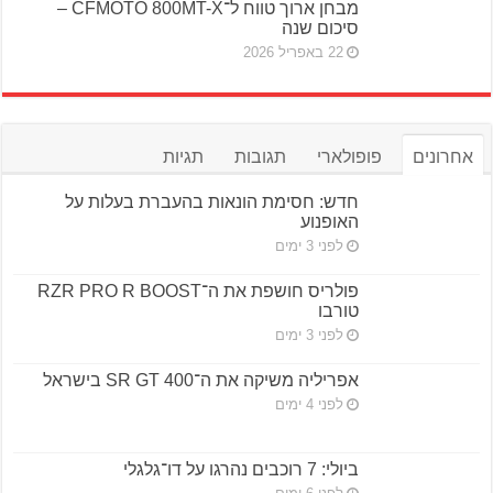
מבחן ארוך טווח ל־CFMOTO 800MT-X –
סיכום שנה
22 באפריל 2026
אחרונים
פופולארי
תגובות
תגיות
חדש: חסימת הונאות בהעברת בעלות על
האופנוע
לפני 3 ימים
פולריס חושפת את ה־RZR PRO R BOOST
טורבו
לפני 3 ימים
אפריליה משיקה את ה־SR GT 400 בישראל
לפני 4 ימים
ביולי: 7 רוכבים נהרגו על דו־גלגלי