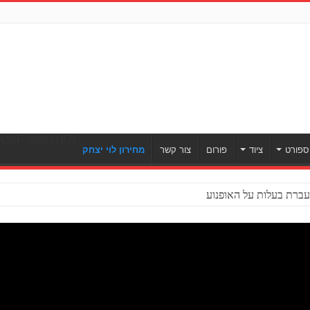
[ULWPQSF id=93187]
ספורט
ציוד
פורום
צור קשר
מחירון לוי יצחק
ברת בעלות על האופנוע