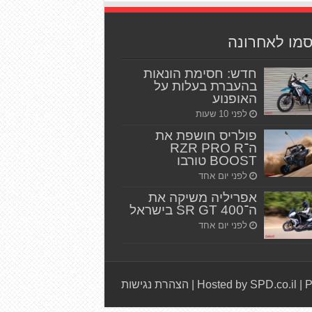
סמו לאחרונה
חדש: חסימת הונאות
בהעברת בעלות על
האופנוע
לפני 10 שעות
פולריס חושפת את
ה־RZR PRO R
BOOST טורבו
לפני יום אחד
אפריליה משיקה את
ה־SR GT 400 בישראל
לפני יום אחד
P
|
Hosted by SPD.co.il
|
הצהרת נגישות