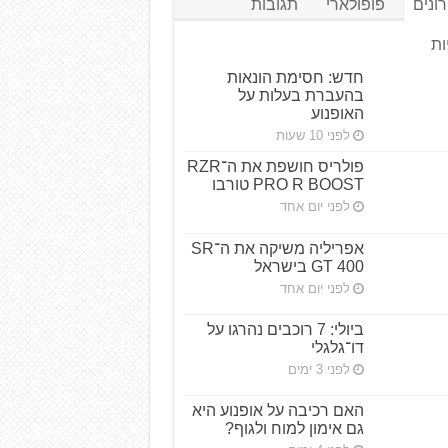
ונים
פופולארי
תגובות
ות
חדש: חסימת הונאות
בהעברת בעלות על
האופנוע
לפני 10 שעות
פולריס חושפת את ה־RZR
PRO R BOOST טורבו
לפני יום אחד
אפריליה משיקה את ה־SR
GT 400 בישראל
לפני יום אחד
ביולי: 7 רוכבים נהרגו על
דו־גלגלי
לפני 3 ימים
האם רכיבה על אופנוע היא
גם אימון למוח ולגוף?