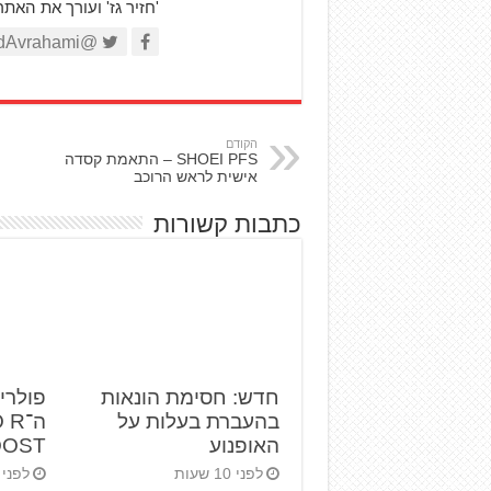
'חזיר גז' ועורך את האת
@AviadAvrahami
הקודם
SHOEI PFS – התאמת קסדה
אישית לראש הרוכב
כתבות קשורות
חדש: חסימת הונאות
פולרי
בהעברת בעלות על
ה־R
האופנוע
BOOST ט
לפני 10 שעות
לפני 