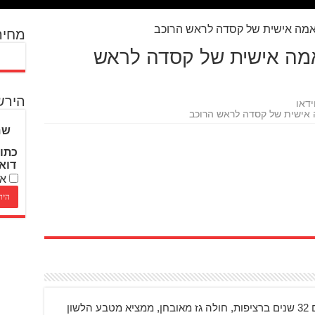
מחיר
SHOE – התאמה אישית של קסדה לראש
הירש
ידאו
שם
כתו
דוא
אנ
בן 48, רוכב על אופנועים 32 שנים ברציפות, חולה גז מאובחן, ממציא מטבע הלשון