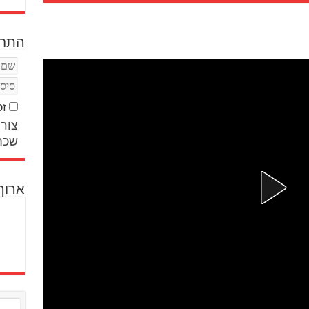
התחב
זכ
צור 
שכח
ארוך