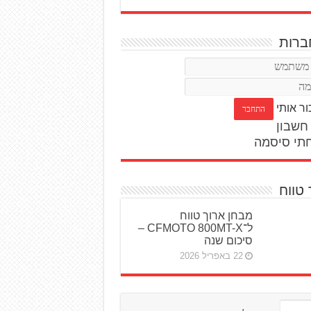
רות
ור אותי
חשבון
תי סיסמה
 טווח
מבחן ארוך טווח
ל־CFMOTO 800MT-X –
סיכום שנה
22 באפריל 2026