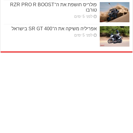
פולריס חושפת את ה־RZR PRO R BOOST
טורבו
לפני 5 ימים
אפריליה משיקה את ה־SR GT 400 בישראל
לפני 5 ימים