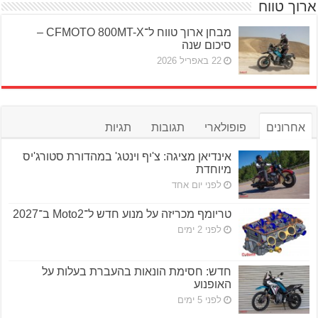
ארוך טווח
מבחן ארוך טווח ל־CFMOTO 800MT-X –
סיכום שנה
22 באפריל 2026
אחרונים
פופולארי
תגובות
תגיות
אינדיאן מציגה: צ'יף וינטג' במהדורת סטורג'יס
מיוחדת
לפני יום אחד
טריומף מכריזה על מנוע חדש ל־Moto2 ב־2027
לפני 2 ימים
חדש: חסימת הונאות בהעברת בעלות על
האופנוע
לפני 5 ימים