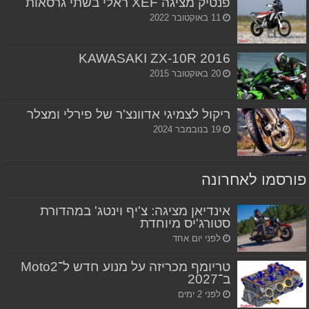
פנטיק מציגה XEF ראלי בשתי גרסאות
11 באוקטובר 2022
KAWASAKI ZX-10R 2016
20 באוקטובר 2015
ריקול לצמיגי אדוונצ'ר של פירלי ומצלר
19 בנובמבר 2024
פורסמו לאחרונה
אינדיאן מציגה: צ'יף וינטג' במהדורת
סטורג'יס מיוחדת
לפני יום אחד
טריומף מכריזה על מנוע חדש ל־Moto2
ב־2027
לפני 2 ימים