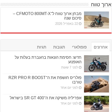
ארוך טווח
מבחן ארוך טווח ל־CFMOTO 800MT-X –
סיכום שנה
22 באפריל 2026
אחרונים
פופולארי
תגובות
תגיות
חדש: חסימת הונאות בהעברת בעלות על
האופנוע
לפני 7 שעות
פולריס חושפת את ה־RZR PRO R BOOST
טורבו
לפני יום אחד
אפריליה משיקה את ה־SR GT 400 בישראל
לפני יום אחד