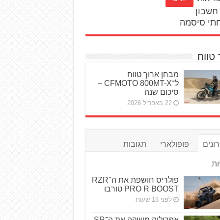
חשבון
תי סיסמה
 טווח
מבחן ארוך טווח
ל־CFMOTO 800MT-X –
סיכום שנה
22 באפריל 2026
ונים
פופולארי
תגובות
ות
פולריס חושפת את ה־RZR
PRO R BOOST טורבו
לפני 18 שעות
אפריליה משיקה את ה־SR