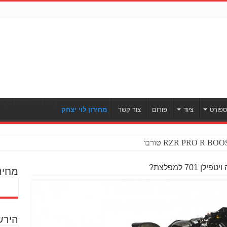
[ULWPQSF id=93187]
פורט
ציוד
פורום
צור קשר
מחירון לוי יצחק
701 למפלצת?
מחיר
הירש