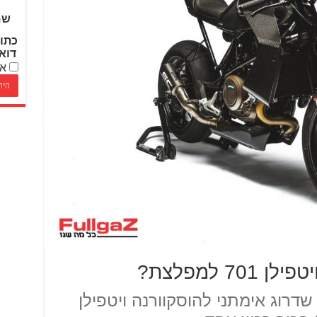
שם
כתו
דוא
אנ
7 למפלצת?
דרוג אימתני להוסקוורנה ויטפילן