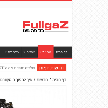
דף הבית
מכונות
אנשים
מדריכים
ס
פולריס חושפת את ה־RZR PRO R BOOST טורבו
חדשות חמות
דף הבית
/
חדשות
/
איך להפוך הוסקוורנה ויטפילן 