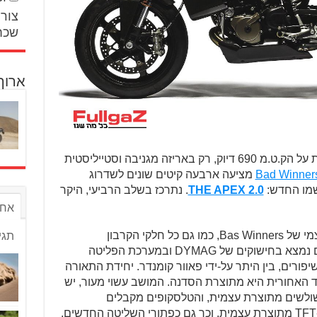
צור 
שכח
ארוך
מבוסס בכבדות על הק.ט.מ 690 דיוק, רק באריזה מגניבה וסטייליסטית
Bad Winner
מציעה ארבעה קיטים שונים לשדרוג
שמו החדש:
THE APEX 2.0
. נתרכז בשלב הרביעי, היקר
אחר
שלדת הזנב ב-APEX 2.0 היא מייצור עצמי של Bas Winners, כמו גם כל חלקי הקרבון
תגי
שמרכיבים את הפיירינג. אותו החומר גם נמצא בחישוקים של DYMAG ובמערכת הפליטה
חיזוקים ושיפורים, בין היתר על-ידי פאוור קומנדר. יחידת התאורה
 מהק.ט.מ 790 דיוק, בעוד האחורית היא מתוצרת הסדנה. המושב עשוי מעור, יש
שולשים מתוצרת עצמית, והטלסקופים מקבלים
קארטרידג'ים משופרים. בנוסף, מסך ה-TFT מתוצרת עצמית, וכך גם כפתורי השליטה החדשים.