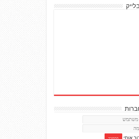
לייק
רות
ור אותי