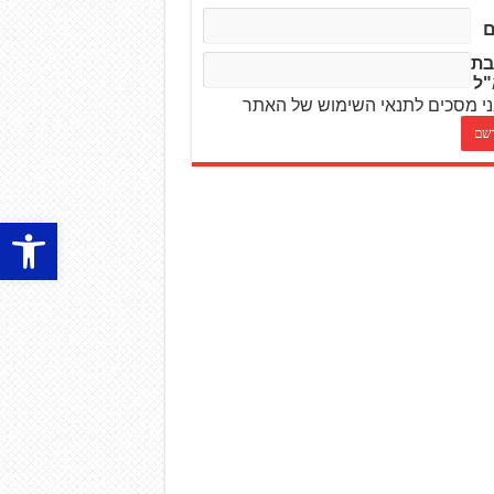
בת
"ל
י מסכים לתנאי השימוש של האתר
פתח סרגל