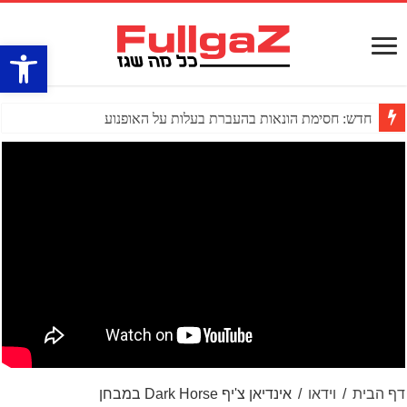
פתח סרגל
חדש: חסימת הונאות בהעברת בעלות על האופנוע
דף הבית
/
וידאו
/
אינדיאן צ'יף Dark Horse במבחן