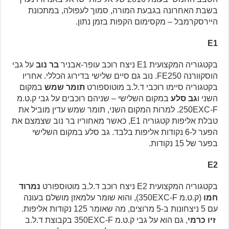
בשבת האחרונה בגבעת המורה, סמוך לעפולה, במתכונת
היירסקרמבל – מקסימום הקפות בזמן נתון.
E1
בקטגוריה המקצועית E1 ניצח רוכב עופר-אבניר
בר נוב
על גבי
הוסקוורנה FE250. נוב גם סיים שלישי בדירוג הכללי. אחריו
בקטגוריה סיימו רוכבי ד.ל.ב מוטוספורט
תומר שמש
במקום
השני ו
גב סלע
במקום השלישי – שניהם רוכבים על גבי ק.ט.מ
250EXC-F. למרות המקום השני, תומר שמש עדין מוביל את
טבלת אליפות קטגוריה E1, כאשר מאחוריו בר נוב שצמצם את
הפער ל-6 נקודות אליפות בלבד. גב סלע במקום השלישי
בפער של 15 נקודות.
E2
בקטגוריה המקצועית E2 ניצח רוכב ד.ל.ב מוטוספורט
נמרוד
חמו
(ק.ט.מ 350EXC-F), והוא שומר עלמאזן מושלם בעונה
עם 5 ניצחונות ב-5 מרוצים, מה שאומר 125 נקודות אליפות.
זיו כרמי
, גם הוא על גבי ק.ט.מ 350EXC-F בקבוצת ד.ל.ב