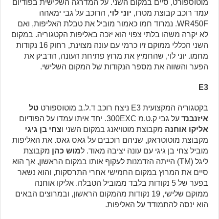
מוטוספורט, סיים במקום השני. על המדרגה השלישית בפודיום
עמד רוכב קבוצת מטרו,
יוני לוי
, הרוכב על גבי ימאהה
WR450F. נמרוד חמו כאמור מוביל את טבלת האליפות, ואם
לא יקרה משהו בלתי צפוי הוא יזכה באליפות הקטגוריה. במקום
השני הכללי ממוקם זיו כרמי עם עונה מצוינת, רחוק 16 נקודות
מחמו. יוני לוי, שהחמיץ את מרוץ פתיחת העונה, הדביק את
הפער והשווה את מספר הנקודות של המקום השלישי.
E3
בקטגוריה המקצועית E3 ניצח רוכב ד.ל.ב מוטוספורט
טל
איזנבנד
על גבי ק.ט.מ 300EXC. יחד איתו עמדו על הפודיום
אליקו אוחנה
מקבוצת מוטויאנג במקום השני ו
צחי בן גיגי
מקבוצת מוטוטראק, שניהם רוכבים על גאס גאס. את האליפות
מוביל צחי בן גיגי עם עונה יציבה מאוד. ל
מוש כהן
מקבוצת
ליגל (TM) הייתה הזדמנות לעקוף אותו במקום הראשון, אך הוא
סיים את המרוץ במקום החמישי אחרי התרסקות, והוא נשאר
בפער של 5 נקודות בלבד ממוביל הטבלה. אליקו אוחנה
ממוקם שלישי, 19 נקודות מהמקום הראשון, ובמרוצים הבאים
הוא ינסה להתמודד על האליפות.