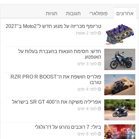
אחרונים
פופולארי
תגובות
תגיות
טריומף מכריזה על מנוע חדש ל־Moto2 ב־2027
לפני 2 שעות
חדש: חסימת הונאות בהעברת בעלות על
האופנוע
לפני 3 ימים
פולריס חושפת את ה־RZR PRO R BOOST
טורבו
לפני 4 ימים
אפריליה משיקה את ה־SR GT 400 בישראל
לפני 4 ימים
ביולי: 7 רוכבים נהרגו על דו־גלגלי
לפני 6 ימים