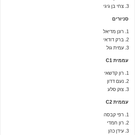
צחי בן גיגי
סניורים
רונן מדיאל
ברק דודאי
עמית גול
עממית C1
רון קדשאי
נעם דדון
צוק סלע
עממית C2
רפי קבסה
רון חמדי
עידן כהן