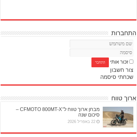
התחברות
זכור אותי
צור חשבון
שכחתי סיסמה
ארוך טווח
מבחן ארוך טווח ל־CFMOTO 800MT-X –
סיכום שנה
22 באפריל 2026