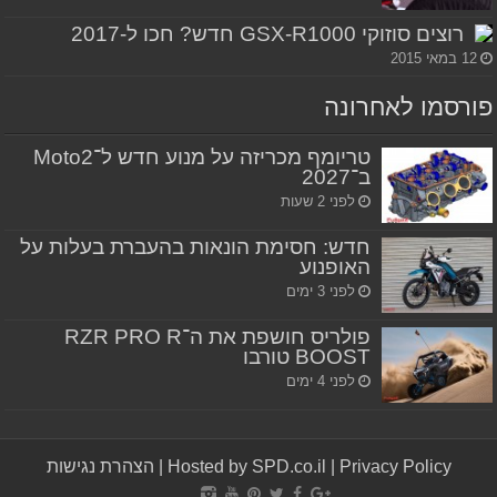
רוצים סוזוקי GSX-R1000 חדש? חכו ל-2017
12 במאי 2015
פורסמו לאחרונה
טריומף מכריזה על מנוע חדש ל־Moto2
ב־2027
לפני 2 שעות
חדש: חסימת הונאות בהעברת בעלות על
האופנוע
לפני 3 ימים
פולריס חושפת את ה־RZR PRO R
BOOST טורבו
לפני 4 ימים
Privacy Policy
|
Hosted by SPD.co.il
|
הצהרת נגישות