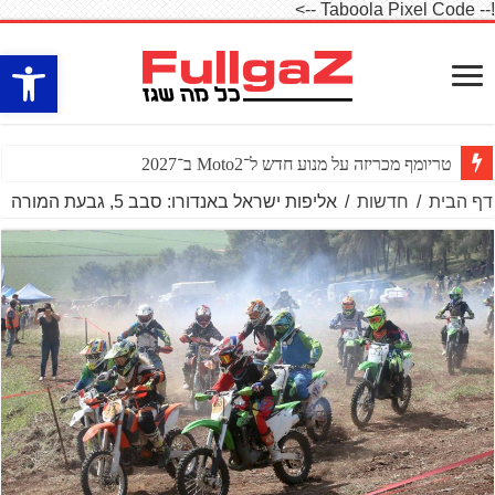
!-- Taboola Pixel Code -->
פתח סרגל
טריומף מכריזה על מנוע חדש ל־Moto2 ב־2027
דף הבית
/
חדשות
/
אליפות ישראל באנדורו: סבב 5, גבעת המורה