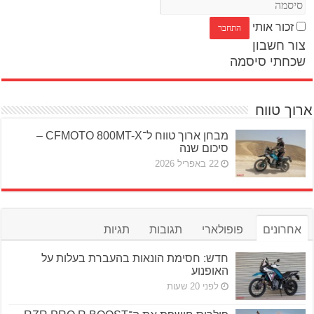
זכור אותי
צור חשבון
שכחתי סיסמה
ארוך טווח
מבחן ארוך טווח ל־CFMOTO 800MT-X –
סיכום שנה
22 באפריל 2026
אחרונים
פופולארי
תגובות
תגיות
חדש: חסימת הונאות בהעברת בעלות על
האופנוע
לפני 20 שעות