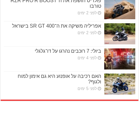
פולריס חושפת את ה־RZR PRO R BOOST
טורבו
לפני 2 ימים
אפריליה משיקה את ה־SR GT 400 בישראל
לפני 2 ימים
ביולי: 7 רוכבים נהרגו על דו־גלגלי
לפני 4 ימים
האם רכיבה על אופנוע היא גם אימון למוח
ולגוף?
לפני 5 ימים