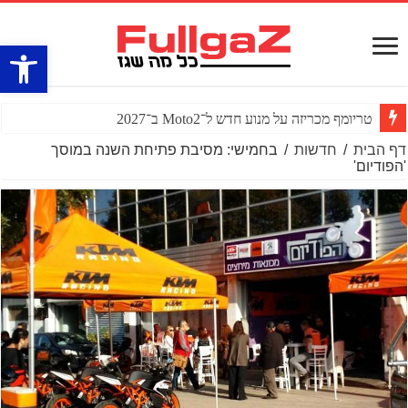
פתח סרגל
טריומף מכריזה על מנוע חדש ל־Moto2 ב־2027
דף הבית
/
חדשות
/
בחמישי: מסיבת פתיחת השנה במוסך
'הפודיום'