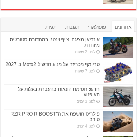
אחרונים
פופולארי
תגובות
תגיות
אינדיאן מציגה: צ'יף וינטג' במהדורת סטורג'יס
מיוחדת
לפני 2 שעות
טריומף מכריזה על מנוע חדש ל־Moto2 ב־2027
לפני 7 שעות
חדש: חסימת הונאות בהעברת בעלות על
האופנוע
לפני 3 ימים
פולריס חושפת את ה־RZR PRO R BOOST
טורבו
לפני 4 ימים