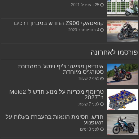
25 באפריל 2021
קוואסאקי Z900 החדש במבחן דרכים
4 בספטמבר 2020
פורסמו לאחרונה
אינדיאן מציגה: צ'יף וינטג' במהדורת
סטורג'יס מיוחדת
לפני 2 שעות
טריומף מכריזה על מנוע חדש ל־Moto2
ב־2027
לפני 7 שעות
חדש: חסימת הונאות בהעברת בעלות על
האופנוע
לפני 3 ימים