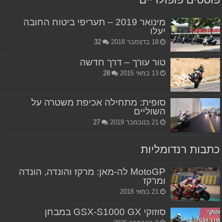
מינואר 2019 – תעריפי ביטוח החובה
יעלו
18 בדצמבר 2018
32
טור עורך – דרך חדשה
13 במאי 2015
28
סופית: מתחילה אכיפת משטרה על
השוליים
21 בנובמבר 2019
27
כתבות רנדומליות
MotoGP לה-מאן: מרקז והונדה, הונדה
ומרקז
21 במאי 2018
סוזוקי GSX-S1000 GX במבחן