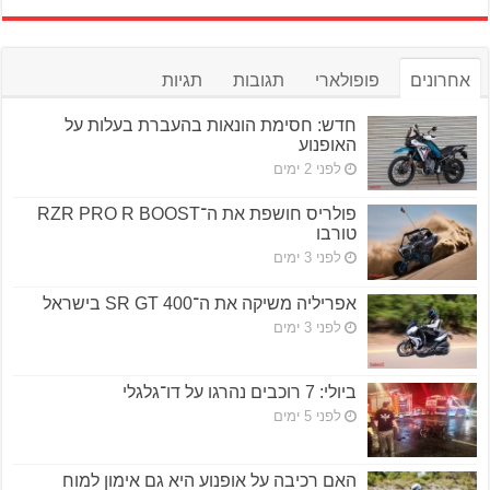
אחרונים
פופולארי
תגובות
תגיות
חדש: חסימת הונאות בהעברת בעלות על
האופנוע
לפני 2 ימים
פולריס חושפת את ה־RZR PRO R BOOST
טורבו
לפני 3 ימים
אפריליה משיקה את ה־SR GT 400 בישראל
לפני 3 ימים
ביולי: 7 רוכבים נהרגו על דו־גלגלי
לפני 5 ימים
האם רכיבה על אופנוע היא גם אימון למוח