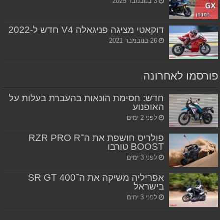
3 בנובמבר 2025
דוקאטי מציגה פניגאלה V4 חדש ל-2022
26 בנובמבר 2021
פורסמו לאחרונה
חדש: חסימת הונאות בהעברת בעלות על
האופנוע
לפני 2 ימים
פולריס חושפת את ה־RZR PRO R
BOOST טורבו
לפני 3 ימים
אפריליה משיקה את ה־SR GT 400
בישראל
לפני 3 ימים