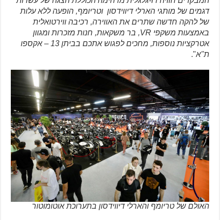
המבקרים חוויה דו-גלגלית מדהימה הכוללת הצגה של עשרות
דגמים של מותגי הארלי דיווידסון וטריומף, הופעה ללא עלות
של להקה חדשה שתרים את האווירה, רכיבה ווירטואלית
באמצעות משקפי VR, בר משקאות, חנות מזכרות ומגוון
אטרקציות נוספות, מחכים לפגוש אתכם בביתן 13 – אקספו
ת"א
".
האולם של טריומף והארלי דיווידסון בתערוכת אוטומוטור