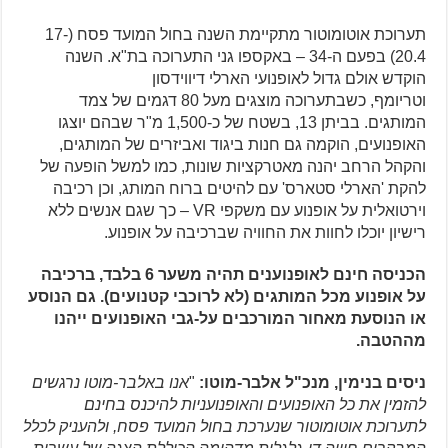
תערוכת אוטומוטור מתקיימת השנה בחול המועד פסח (17-
20.4) בפעם ה-34 – באקספו גני התערוכה בת"א. השנה
הוקדש אולם גדול לאופנועי הארלי דיווידסון
וטריומף, כשבתערוכה מוצגים מעל 80 דגמים של צמד
המותגים. בביתן 13, בשטח של כ-1,500 מ"ר שבהם יוצגו
האופנועים, הוקמה גם חנות ביגוד ואביזרים של המותגים,
והקהל הרחב יהנה מאטרקציות שונות, כמו למשל הופעה של
להקת 'הארלי סטארס' עם להיטים ברוח המותג, וכן רכיבה
וירטואלית על אופנוע עם משקפי VR – כך שגם אנשים ללא
רישיון יוכלו לחוות את החוויה שברכיבה על אופנוע.
הכניסה חינם לאופנוענים תהיה משער 6 בלבד, ברכיבה
על אופנוע מכל המותגים (לא לרוכבי קטנועים). גם הנוסע
או הנוסעת מאחור המורכבים על-גבי האופנועים ייהנו
מההטבה.
ניסים בנימין, מנכ"ל אלבר-מוטו:
"
אנו באלבר-מוטו נרגשים
להזמין את כל האופנועים והאופנועניות להיכנס בחינם
לתערוכת אוטומוטור שנערכת בחול המועד פסח, ולהעניק לכלל