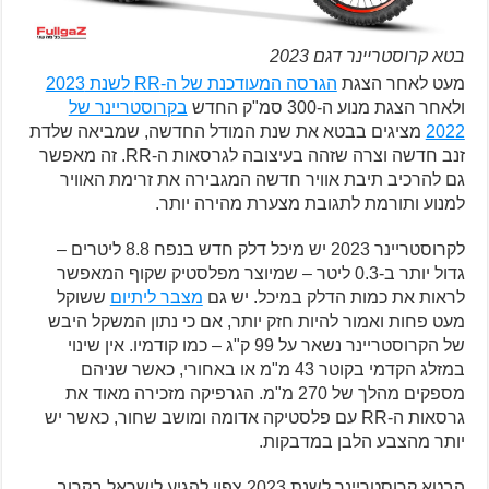
בטא קרוסטריינר דגם 2023
מעט לאחר הצגת
הגרסה המעודכנת של ה-RR לשנת 2023
ולאחר הצגת מנוע ה-300 סמ"ק החדש
בקרוסטריינר של
2022
מציגים בבטא את שנת המודל החדשה, שמביאה שלדת
זנב חדשה וצרה שזהה בעיצובה לגרסאות ה-RR. זה מאפשר
גם להרכיב תיבת אוויר חדשה המגבירה את זרימת האוויר
למנוע ותורמת לתגובת מצערת מהירה יותר.
לקרוסטריינר 2023 יש מיכל דלק חדש בנפח 8.8 ליטרים –
גדול יותר ב-0.3 ליטר – שמיוצר מפלסטיק שקוף המאפשר
לראות את כמות הדלק במיכל. יש גם
מצבר ליתיום
ששוקל
מעט פחות ואמור להיות חזק יותר, אם כי נתון המשקל היבש
של הקרוסטריינר נשאר על 99 ק"ג – כמו קודמיו. אין שינוי
במזלג הקדמי בקוטר 43 מ"מ או באחורי, כאשר שניהם
מספקים מהלך של 270 מ"מ. הגרפיקה מזכירה מאוד את
גרסאות ה-RR עם פלסטיקה אדומה ומושב שחור, כאשר יש
יותר מהצבע הלבן במדבקות.
הבטא קרוסטריינר לשנת 2023 צפוי להגיע לישראל בקרוב.