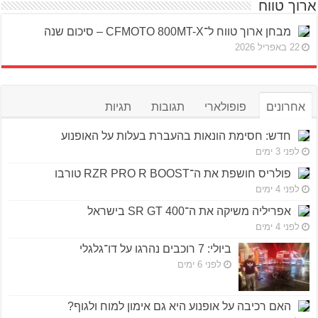
ארוך טווח
מבחן ארוך טווח ל־CFMOTO 800MT-X – סיכום שנה
22 באפריל 2026
אחרונים
פופולארי
תגובות
תגיות
חדש: חסימת הונאות בהעברת בעלות על האופנוע
לפני 3 ימים
פולריס חושפת את ה־RZR PRO R BOOST טורבו
לפני 4 ימים
אפריליה משיקה את ה־SR GT 400 בישראל
לפני 4 ימים
ביולי: 7 רוכבים נהרגו על דו־גלגלי
לפני 6 ימים
האם רכיבה על אופנוע היא גם אימון למוח ולגוף?